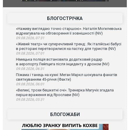
позашляховика Purosangue. ВІДЕО
фільму "Аф
БЛОГОСТРІЧКА
«Наживу виглядаю точно старшою». Наталія Могилевська
відреагувала на обговорення її зовнішності (NV)
09.08.2026, 07:31
«Живий театр» чи суперечливий тренд:. Як італійські бабусі
в ресторані перетворилися на пастку для туристів (NV)
09.08.2026, 07:01
Німецька поліція встановила додатковий радар
в аеропорту Лейпцига після інциденту з дроном (NV)
09.08.2026, 06:31
Піжама і танець на кухні: Меган Маркл шокувала фанатів
святкуванням 45-річчя (Факти)
09.08.2026, 06:01
«Великі, трохи бешкетні очі». Тренерка Магучіх згадала
перше враження від Ярослави (NV)
09.08.2026, 05:31
БЛОГОЖАБИ