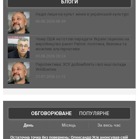
БЛОГИ
Надія лише на культ жінки в українській культурі
06.08.2026 08:49
Чому США не готові передати Україні ліцензію на
виробництво ракет Patriot: політика, безпека та
можливі альтернативи
03.08.2026 20:24
Перспектива: ЗСУ добомблять і всі інші склади
Wildberries
23.07.2026 11:31
ОБГОВОРЮВАНЕ
|
ПОПУЛЯРНЕ
День
Місяць
За весь час
Остаточна точка без повернень: Олександр Усік анонсував свій