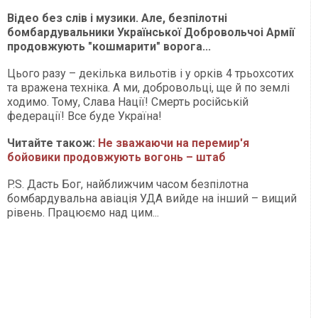
Відео без слів і музики. Але, безпілотні
бомбардувальники Української Добровольчоі Армії
продовжують "кошмарити" ворога...
Цього разу – декілька вильотів і у орків 4 трьохсотих
та вражена техніка. А ми, добровольці, ще й по землі
ходимо. Тому, Слава Нації! Смерть російській
федерації! Все буде Україна!
Читайте також:
Не зважаючи на перемир'я
бойовики продовжують вогонь – штаб
P.S. Дасть Бог, найближчим часом безпілотна
бомбардувальна авіація УДА вийде на інший – вищий
рівень. Працюємо над цим...