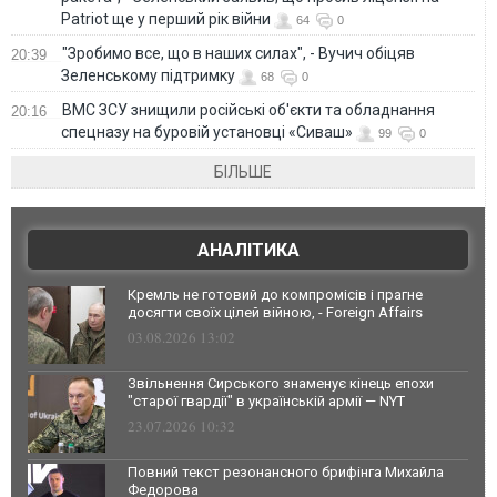
Patriot ще у перший рік війни
64
0
"Зробимо все, що в наших силах", - Вучич обіцяв
20:39
Зеленському підтримку
68
0
ВМС ЗСУ знищили російські об'єкти та обладнання
20:16
спецназу на буровій установці «Сиваш»
99
0
БІЛЬШЕ
АНАЛІТИКА
Кремль не готовий до компромісів і прагне
досягти своїх цілей війною, - Foreign Affairs
03.08.2026 13:02
Звільнення Сирського знаменує кінець епохи
"старої гвардії" в українській армії — NYT
23.07.2026 10:32
Повний текст резонансного брифінга Михайла
Федорова