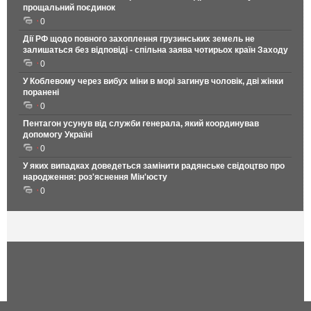
прощальний поєдинок
0
Дії РФ щодо повного захоплення грузинських земель не
залишаться без відповіді - спільна заява чотирьох країн Заходу
0
У Коблевому через вибух міни в морі загинув чоловік, дві жінки
поранені
0
Пентагон усунув від служби генерала, який координував
допомогу Україні
0
У яких випадках доведеться замінити радянське свідоцтво про
народження: роз'яснення Мін'юсту
0