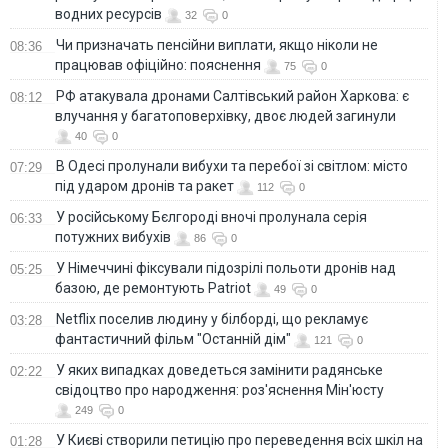
водних ресурсів
32
0
Чи призначать пенсійни виплати, якщо ніколи не
08:36
працював офіційно: пояснення
75
0
РФ атакувала дронами Салтівський район Харкова: є
08:12
влучання у багатоповерхівку, двоє людей загинули
40
0
В Одесі пролунали вибухи та перебої зі світлом: місто
07:29
під ударом дронів та ракет
112
0
У російському Бєлгороді вночі пролунала серія
06:33
потужних вибухів
86
0
У Німеччині фіксували підозрілі польоти дронів над
05:25
базою, де ремонтують Patriot
49
0
Netflix поселив людину у білборді, що рекламує
03:28
фантастичний фільм "Останній дім"
121
0
У яких випадках доведеться замінити радянське
02:22
свідоцтво про народження: роз'яснення Мін'юсту
249
0
У Києві створили петицію про переведення всіх шкіл на
01:28