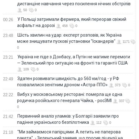
дистанціне навчання через посилення нічних обстрілів
50
0
У Польщі затримали фермера, який переорав свіжий
00:26
асфальт на дорозі
458
0
Шість хвилин на удар: експерт розповів, як Україна
23:48
може знищувати пускові установки "Іскандерів"
1171
0
Україна не піде з Донбасу, а Путін не матиме перемоги
23:21
— Зеленський про ситуацію на фронті та гарантії США
109
0
Здатен розвивати швидкість до 560 км/год - у РФ
22:49
похвалилися зенітним дроном «Астра-ППО»
373
0
Вибух у московському ресторані: померла ще одна
22:22
родичка російського генерала Чайка, - росЗМІ
337
0
Первинний аналіз уламків: у Болгарії заявили про
21:42
падіння українського безпілотника
112
0
"Ми займаємося папірцями. А летить не паперова
21:18
ракета", - Зеленський заявив, що просив ліцензії на