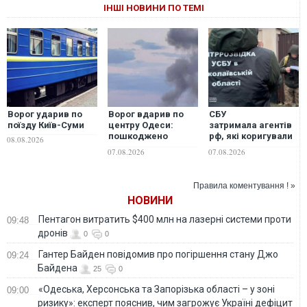
ІНШІ НОВИНИ ПО ТЕМІ
Ворог ударив по
Ворог вдарив по
СБУ
поїзду Київ-Суми
центру Одеси:
затримала агентів
пошкоджено
рф, які коригували
08.08.2026
футбольний
удари ворога по
07.08.2026
07.08.2026
стадіон
Миколаєву
"Чорноморець"
Правила коментування ! »
НОВИНИ
Пентагон витратить $400 млн на лазерні системи проти
09:48
дронів
0
0
Гантер Байден повідомив про погіршення стану Джо
09:24
Байдена
25
0
«Одеська, Херсонська та Запорізька області – у зоні
09:00
ризику»: експерт пояснив, чим загрожує Україні дефіцит