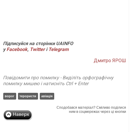
Підписуйся на сторінки
UAINFO
у
Facebook
,
Twitter
і
Telegram
Дмитро ЯРОШ
Повідомити про помилку - Виділіть орфографічну
помилку мишею і натисніть Ctrl + Enter
ворог
терористи
авіація
Сподобався матеріал? Сміливо поділися
ним в соцмережах через ці кнопки