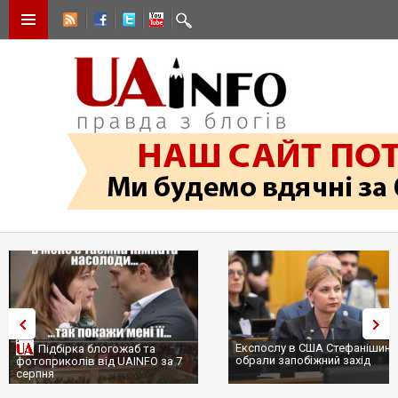
Експослу в США Стефанішині
Підбірка блогожаб та
обрали запобіжний захід
фотоприколів від UAINFO за 7
серпня