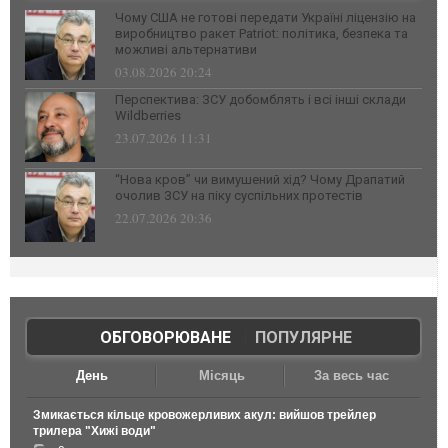
Чому США не готові передати Україні ліцензію на
виробництво ракет Patriot: політика, безпека та
можливі альтернативи
03.08.2026 20:24
Перспектива: ЗСУ добомблять і всі інші склади
Wildberries
23.07.2026 11:31
“Нова кров” чи вимушений хід? Чому Драпатий
очолив ЗСУ на піку суспільних протестів
22.07.2026 20:36
ОБГОВОРЮВАНЕ
|
ПОПУЛЯРНЕ
День
Місяць
За весь час
Змикається кільце кровожерливих акул: вийшов трейлер
трилера "Хижі води"