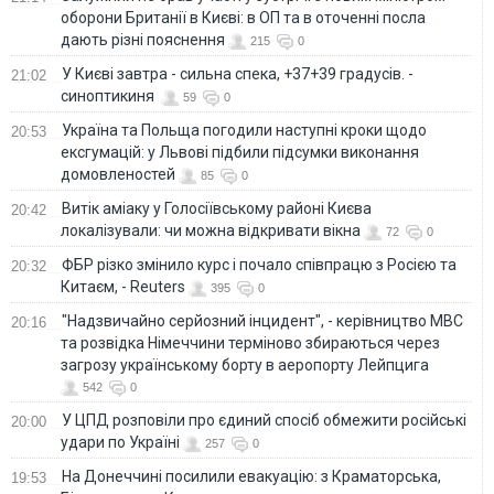
оборони Британії в Києві: в ОП та в оточенні посла
дають різні пояснення
215
0
У Києві завтра - сильна спека, +37+39 градусів. -
21:02
синоптикиня
59
0
Україна та Польща погодили наступні кроки щодо
20:53
ексгумацій: у Львові підбили підсумки виконання
домовленостей
85
0
Витік аміаку у Голосіївському районі Києва
20:42
локалізували: чи можна відкривати вікна
72
0
ФБР різко змінило курс і почало співпрацю з Росією та
20:32
Китаєм, - Reuters
395
0
"Надзвичайно серйозний інцидент", - керівництво МВС
20:16
та розвідка Німеччини терміново збираються через
загрозу українському борту в аеропорту Лейпцига
542
0
У ЦПД розповіли про єдиний спосіб обмежити російські
20:00
удари по Україні
257
0
На Донеччині посилили евакуацію: з Краматорська,
19:53