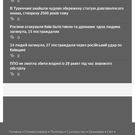
0
В Туреччині знайшли чудово збережену статую довговолосого
юнака, створену 2500 років тому
0
Росіяни атакували Київ балістикою та дронами: одна людина
загинула, 15 постраждалих
0
14 людей загинули, 27 постраждали через російський удар по
Київщині
0
ППО не змогла збити жодної із 28 ракет під час ворожого
обстрілу
0
Головна
•
Головні новини
•
Політика
•
Суспільство
•
Економіка
беспроводной
•
Світ
•