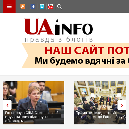
Експослу в США Стефанішиній
Трамп не передасть Україні
вручили нову підозру та
сотні ракет до Patriot, бо у С
обирають...
...