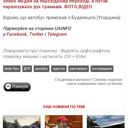
збило людей на пішохідному переході, а потім
паралізувало рух трамваїв. ФОТО,ВІДЕО
Відомо, що автобус прямував з Будапешта (Угорщина).
Підписуйся на сторінки
UAINFO
у
Facebook
,
Twitter
і
Telegram
Повідомити про помилку - Виділіть орфографічну
помилку мишею і натисніть Ctrl + Enter
Київ-Чоп
ДТП
автобус
туристи
вантажівка
постраждалі
Сподобався матеріал? Сміливо поділися
ним в соцмережах через ці кнопки
ІНШІ НОВИНИ ПО ТЕМІ