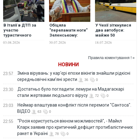
В Італії в ДТП за
Обіцяла
У Чехії зіткнулися
участю
"переламати ноги"
два автобуси:
туристичного
Зеленському:
майже 50
автобуса загинули
одіозна румунська
постраждалих,
03.08.2026
30.07.2026
18.07.2026
шестеро людей,
євродепутатка
серед них дві
десятки поранених
Шошоаке
українки
постраждала у ДТП
Правила коментування ! »
НОВИНИ
Зміна вірувань: у кар'єрі епохи вікінгів знайшли рідкісні
23:57
середньовічні кам’яні хрести
36
0
Достатньо було погладити: лемури на Мадагаскарі
23:30
стали жертвами людського вірусу
72
0
Неймар влаштував конфлікт після перемоги "Сантоса".
23:03
ВІДЕО
63
0
"Росія користується вікном можливостей", - Майкл
22:55
Кларк заявив про критичний дефіцит протибалістичних
ракет в Україні
78
0