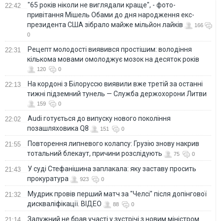
"65 років ніколи не виглядали краще", - фото-
22:42
привітання Мішель Обами до дня народження екс-
президента США зібрало майже мільйон лайків
166
0
Рецепт молодості виявився простішим: володіння
22:31
кількома мовами омолоджує мозок на десяток років
120
0
На кордоні з Білоруссю виявили вже третій за останні
22:13
тижні підземний тунель — Служба держохорони Литви
159
0
Audi готується до випуску нового покоління
22:02
позашляховика Q8
151
0
Повторення липневого колапсу: Грузію знову накрив
21:55
тотальний блекаут, причини розслідують
75
0
У суді Стефанішина заплакала: яку заставу просить
21:43
прокуратура
923
0
Мудрик провів перший матч за "Челсі" після допінгової
21:32
дискваліфікації. ВІДЕО
88
0
Залужний не брав участі у зустрічі з новим міністром
21:14