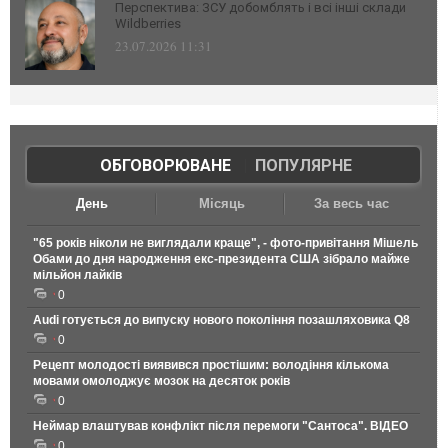
Перспектива: ЗСУ добомблять і всі інші склади
Wildberries
23.07.2026 11:31
ОБГОВОРЮВАНЕ
|
ПОПУЛЯРНЕ
День
Місяць
За весь час
"65 років ніколи не виглядали краще", - фото-привітання Мішель
Обами до дня народження екс-президента США зібрало майже
мільйон лайків
0
Audi готується до випуску нового покоління позашляховика Q8
0
Рецепт молодості виявився простішим: володіння кількома
мовами омолоджує мозок на десяток років
0
Неймар влаштував конфлікт після перемоги "Сантоса". ВІДЕО
0