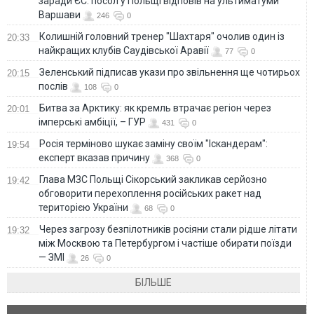
заради ЄС: посол у Польщі відповів на ультиматуми
Варшави
246
0
Колишній головний тренер "Шахтаря" очолив один із
20:33
найкращих клубів Саудівської Аравії
77
0
Зеленський підписав укази про звільнення ще чотирьох
20:15
послів
108
0
Битва за Арктику: як кремль втрачає регіон через
20:01
імперські амбіції, – ГУР
431
0
Росія терміново шукає заміну своїм "Іскандерам":
19:54
експерт вказав причину
368
0
Глава МЗС Польщі Сікорський закликав серйозно
19:42
обговорити перехоплення російських ракет над
територією України
68
0
Через загрозу безпілотників росіяни стали рідше літати
19:32
між Москвою та Петербургом і частіше обирати поїзди
— ЗМІ
26
0
БІЛЬШЕ