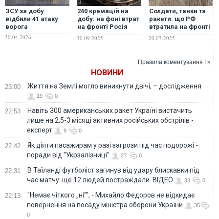
ЗСУ за добу
240 кремацій на
Солдати, танки та
відбили 41 атаку
добу: на фоні втрат
ракети: що РФ
ворога
на фронті Росія
втратила на фронті
будує найбільший
за останню добу
30.04.2026
30.09.2025
20.07.2025
крематорій у
Європі
Правила коментування ! »
НОВИНИ
Життя на Землі могло виникнути двічі, – дослідження
23:00
19
0
Навіть 300 американських ракет Україні вистачить
22:53
лише на 2,5-3 місяці активних російських обстрілів -
експерт
9
0
Як діяти пасажирам у разі загрози під час подорожі -
22:42
поради від "Укрзалізниці"
27
0
В Таїланді футболіст загинув від удару блискавки під
22:31
час матчу: ще 12 людей постраждали. ВІДЕО
33
0
"Немає чіткого „ні“", - Михайло Федоров не відкидає
22:13
повернення на посаду міністра оборони України
35
0