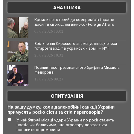
АНАЛІТИКА
Кремль не готовий до компромісів і прагне
досягти своїх цілей війною, - Foreign Affairs
03.08.2026 13:02
Звільнення Сирського знаменує кінець епохи
"старої гвардії" в українській армії — NYT
23.07.2026 10:32
Повний текст резонансного брифінга Михайла
Федорова
18.07.2026 09:27
ОПИТУВАННЯ
На вашу думку, коли далекобійні санкції України
примусять росію сісти за стіл переговорів?
У найближчі місяці удари України по росії стануть
настільки болючими, що агресору доведеться
поновити перемовини