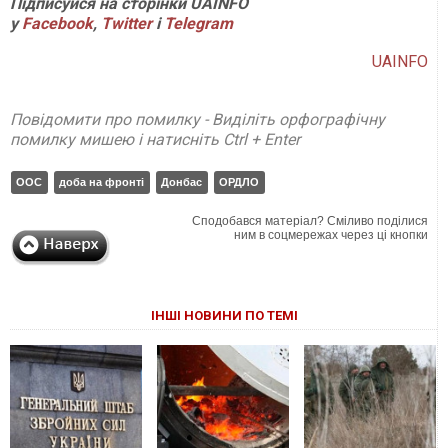
П
ідписуйся на сторінки
UAINFO
у
Facebook
,
Twitter
і
Telegram
UAINFO
Повідомити про помилку - Виділіть орфографічну
помилку мишею і натисніть Ctrl + Enter
ООС
доба на фронті
Донбас
ОРДЛО
Сподобався матеріал? Сміливо поділися
ним в соцмережах через ці кнопки
ІНШІ НОВИНИ ПО ТЕМІ