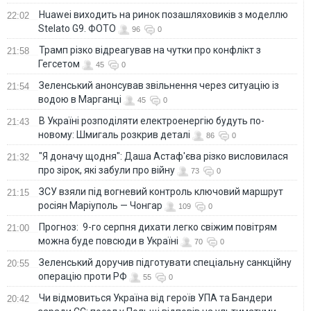
Huawei виходить на ринок позашляховиків з моделлю
22:02
Stelato G9. ФОТО
96
0
Трамп різко відреагував на чутки про конфлікт з
21:58
Гегсетом
45
0
Зеленський анонсував звільнення через ситуацію із
21:54
водою в Марганці
45
0
В Україні розподіляти електроенергію будуть по-
21:43
новому: Шмигаль розкрив деталі
86
0
"Я доначу щодня": Даша Астаф'єва різко висловилася
21:32
про зірок, які забули про війну
73
0
ЗСУ взяли під вогневий контроль ключовий маршрут
21:15
росіян Маріуполь — Чонгар
109
0
Прогноз: 9-го серпня дихати легко свіжим повітрям
21:00
можна буде повсюди в Україні
70
0
Зеленський доручив підготувати спеціальну санкційну
20:55
операцію проти РФ
55
0
Чи відмовиться Україна від героїв УПА та Бандери
20:42