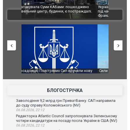
шкоджено
Українські надзвичайники врятували козуленя
СБУ за спр
траждалі.
під час ліквідації масштабної лісової пожежі у
Болгарії з
ВІДЕО
Франції
ФОТО
чили нову
Сили оборони уразили Ярославський НПЗ:
Неймар вла
губернатор регіону заявив про наймасштабнішу
"Сантоса".
атаку. ВІДЕО
БЛОГОСТРІЧКА
Заволодіння 9,2 млрд грн ПриватБанку. САП направила
до суду справу Коломойського (NV)
06.08.2026, 22:12
Редакторка Atlantic Council запропонувала Зеленському
чотири кандидатури на посаду посла України в США (NV)
06.08.2026, 22:12