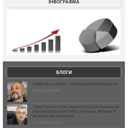
ІНФОГРАФІКА
БЛОГИ
Надія лише на культ жінки в українській культурі
06.08.2026 08:49
Чому США не готові передати Україні ліцензію на
виробництво ракет Patriot: політика, безпека та
можливі альтернативи
03.08.2026 20:24