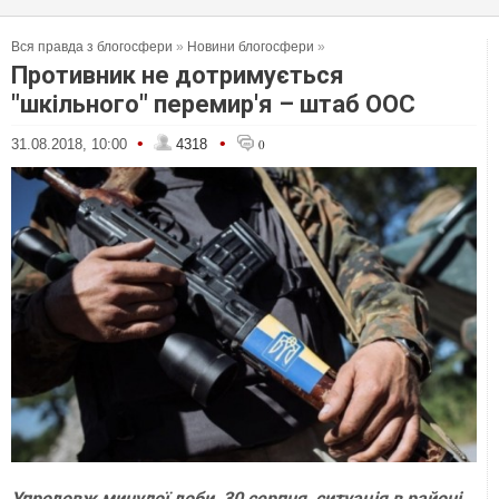
Вся правда з блогосфери
»
Новини блогосфери
»
Противник не дотримується
"шкільного" перемир'я – штаб ООС
•
•
31.08.2018, 10:00
4318
0
Упродовж минулої доби, 30 серпня, ситуація в районі