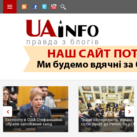
Експослу в США Стефанішиній
Трамп не передасть Україні
обрали запобіжний захід
сотні ракет до Patriot, бо у С
...