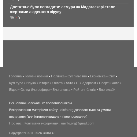
Достатньо було погладити: лемури на Мадагаскарі стали
жертвами людського вірусу
0
Головна
•
Головні новини
•
Політика
•
Суспільство
•
Економіка
беспроводной
•
Світ
•
Культура
•
Наука
•
Історія
•
Освіта
•
Авто
•
IT
•
Здоров'я
интернет
•
Спорт
•
Фото
•
Відео
•
Огляд блогосфери
•
Блоголента
•
Рейтинг блогів
киев
•
Блогожаби
и
Всі новини належать їх правовласникам.
область
Використання матеріалів сайту
uainfo.org
дозволяється за умови
wimax
посилання (для інтернет-видань - гіперпосилання).
интернет
Про нас
.
Контактна інформація
.
uainfo.org@gmail.com
в
киеве
Copyright © 2011-2026 UAINFO.
и