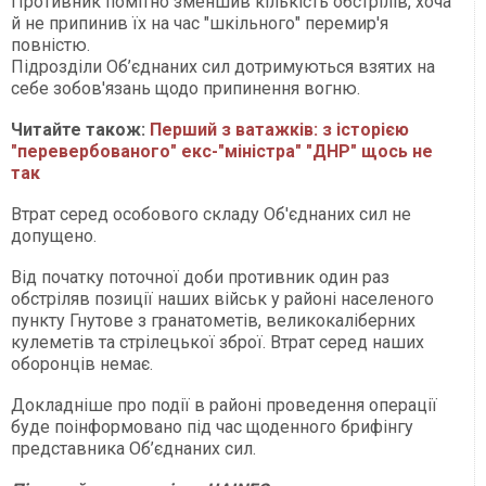
Противник помітно зменшив кількість обстрілів, хоча
й не припинив їх на час "шкільного" перемир'я
повністю.
Підрозділи Об’єднаних сил дотримуються взятих на
себе зобов'язань щодо припинення вогню.
Читайте також:
Перший з ватажків: з історією
"перевербованого" екс-"міністра" "ДНР" щось не
так
Втрат серед особового складу Об'єднаних сил не
допущено.
Від початку поточної доби противник один раз
обстріляв позиції наших військ у районі населеного
пункту Гнутове з гранатометів, великокаліберних
кулеметів та стрілецької зброї. Втрат серед наших
оборонців немає.
Докладніше про події в районі проведення операції
буде поінформовано під час щоденного брифінгу
представника Об’єднаних сил.