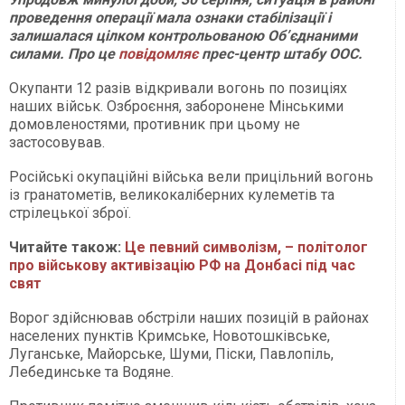
проведення операції мала ознаки стабілізації і
залишалася цілком контрольованою Об’єднаними
силами. Про це
повідомляє
прес-центр штабу ООС.
Окупанти 12 разів відкривали вогонь по позиціях
наших військ. Озброєння, заборонене Мінськими
домовленостями, противник при цьому не
застосовував.
Російські окупаційні війська вели прицільний вогонь
із гранатометів, великокаліберних кулеметів та
стрілецької зброї.
Читайте також:
Це певний символізм, – політолог
про військову активізацію РФ на Донбасі під час
свят
Ворог здійснював обстріли наших позицій в районах
населених пунктів Кримське, Новотошківське,
Луганське, Майорське, Шуми, Піски, Павлопіль,
Лебединське та Водяне.