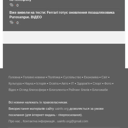
0
Вже вивели на тести: Ferrari готує оновлення позашляховика
Purosangue. ВІДЕО
0
Головна
•
Головні новини
•
Політика
•
Суспільство
•
Економіка
беспроводной
•
Світ
•
Культура
•
Наука
•
Історія
•
Освіта
•
Авто
•
IT
•
Здоров'я
интернет
•
Спорт
•
Фото
•
Відео
•
Огляд блогосфери
•
Блоголента
•
Рейтинг блогів
киев
•
Блогожаби
и
Всі новини належать їх правовласникам.
область
Використання матеріалів сайту
uainfo.org
дозволяється за умови
wimax
посилання (для інтернет-видань - гіперпосилання).
интернет
Про нас
.
Контактна інформація
.
uainfo.org@gmail.com
в
киеве