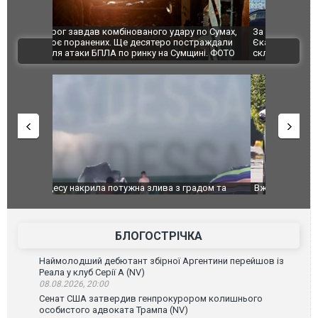
по Сумах,
За 2000 кілометрів від кордону з Україною: в
"Мої іграш
траждали
Єкатеринбурзі після атаки дронів загорівся
суперкарів
ВІДЕО
ині. ФОТО
склад Wildberries. ФОТО. ВІДЕО
дом та
Вже вивели на тести: Ferrari готує оновлення
Вийшов тре
позашляховика Purosangue. ВІДЕО
фільму "Аф
БЛОГОСТРІЧКА
Наймолодший дебютант збірної Аргентини перейшов із
Реала у клуб Серії А (NV)
08.08.2026, 20:00
Сенат США затвердив генпрокурором колишнього
особистого адвоката Трампа (NV)