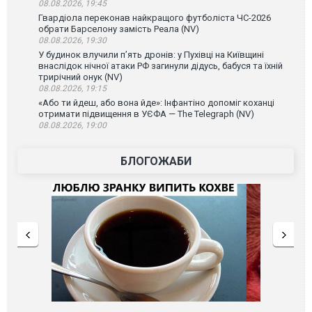
08.08.2026, 19:45
Гвардіола переконав найкращого футболіста ЧС-2026
обрати Барселону замість Реала (NV)
08.08.2026, 19:30
У будинок влучили п’ять дронів: у Пухівці на Київщині
внаслідок нічної атаки РФ загинули дідусь, бабуся та їхній
трирічний онук (NV)
08.08.2026, 19:15
«Або ти йдеш, або вона йде»: Інфантіно допоміг коханці
отримати підвищення в УЄФА — The Telegraph (NV)
08.08.2026, 19:00
БЛОГОЖАБИ