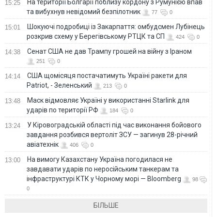
На території Болгарії поблизу кордону з Румунією впав
15:25
та вибухнув невідомий безпілотник
77
0
Шокуючі подробиці із Закарпаття: омбудсмен Лубінець
15:01
розкрив схему у Берегівському РТЦК та СП
424
0
Сенат США не дав Трампу грошей на війну з Іраном
14:38
251
0
США щомісяця постачатимуть Україні ракети для
14:14
Patriot, - Зеленський
213
0
Маск відмовляє Україні у використанні Starlink для
13:48
ударів по території РФ
184
0
У Кіровоградській області під час виконання бойового
13:24
завдання розбився вертоліт ЗСУ — загинув 28-річний
авіатехнік
406
0
На вимогу Казахстану Україна погодилася не
13:00
завдавати ударів по неросійським танкерам та
інфраструктурі КТК у Чорному морі — Bloomberg
98
0
БІЛЬШЕ