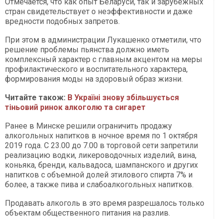
Отмечается, что как опыт Беларуси, так и зарубежных
стран свидетельствует о неэффективности и даже
вредности подобных запретов.
При этом в администрации Лукашенко отметили, что
решение проблемы пьянства должно иметь
комплексный характер с главным акцентом на меры
профилактического и воспитательного характера,
формирования моды на здоровый образ жизни.
Читайте також:
В Україні знову збільшується
тіньовий ринок алкоголю та сигарет
Ранее в Минске решили ограничить продажу
алкогольных напитков в ночное время по 1 октября
2019 года. С 23.00 до 7.00 в торговой сети запретили
реализацию водки, ликероводочных изделий, вина,
коньяка, бренди, кальвадоса, шампанского и других
напитков с объемной долей этилового спирта 7% и
более, а также пива и слабоалкогольных напитков.
Продавать алкоголь в это время разрешалось только
объектам общественного питания на разлив.