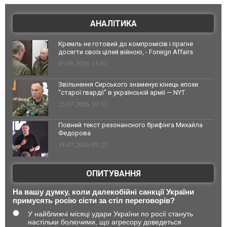
АНАЛІТИКА
Кремль не готовий до компромісів і прагне
досягти своїх цілей війною, - Foreign Affairs
03.08.2026 13:02
Звільнення Сирського знаменує кінець епохи
"старої гвардії" в українській армії — NYT
23.07.2026 10:32
Повний текст резонансного брифінга Михайла
Федорова
18.07.2026 09:27
ОПИТУВАННЯ
На вашу думку, коли далекобійні санкції України
примусять росію сісти за стіл переговорів?
У найближчі місяці удари України по росії стануть
настільки болючими, що агресору доведеться