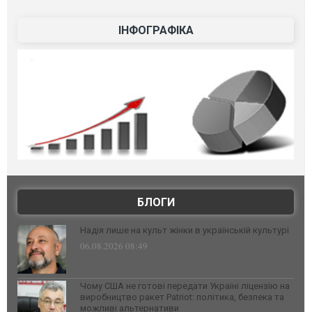
ІНФОГРАФІКА
БЛОГИ
Надія лише на культ жінки в українській культурі
06.08.2026 08:49
Чому США не готові передати Україні ліцензію на
виробництво ракет Patriot: політика, безпека та
можливі альтернативи