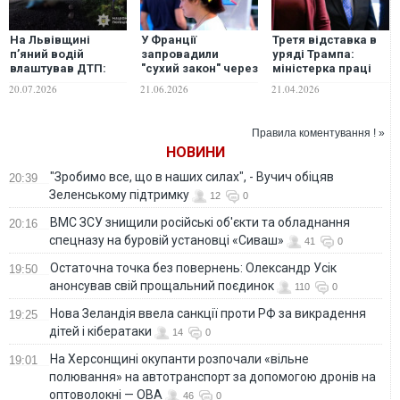
На Львівщині
У Франції
Третя відставка в
п’яний водій
запровадили
уряді Трампа:
влаштував ДТП:
"сухий закон" через
міністерка праці
загинули три
погоду
США йде з посади
20.07.2026
21.06.2026
21.04.2026
дівчини, ще двоє
після звинувачень
підлітків у лікарні.
у зловживанні
ФОТО. ВІДЕО
коштами та
Правила коментування ! »
алкоголем
НОВИНИ
"Зробимо все, що в наших силах", - Вучич обіцяв
20:39
Зеленському підтримку
12
0
ВМС ЗСУ знищили російські об'єкти та обладнання
20:16
спецназу на буровій установці «Сиваш»
41
0
Остаточна точка без повернень: Олександр Усік
19:50
анонсував свій прощальний поєдинок
110
0
Нова Зеландія ввела санкції проти РФ за викрадення
19:25
дітей і кібератаки
14
0
На Херсонщині окупанти розпочали «вільне
19:01
полювання» на автотранспорт за допомогою дронів на
оптоволокні — ОВА
46
0