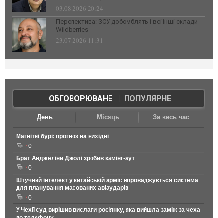
03.08.2026 20:24
Перспектива: ЗСУ добомблять і всі інші склади
Wildberries
23.07.2026 11:31
ОБГОВОРЮВАНЕ
|
ПОПУЛЯРНЕ
День
Місяць
За весь час
Магнітні бурі: прогноз на вихідні
0
Брат Анджеліни Джолі зробив камінг-аут
0
Штучний інтелект у китайській армії: впроваджується система
для планування масованих авіаударів
0
У Чехії суд вирішив вислати росіянку, яка вийшла заміж за чеха
по телефону