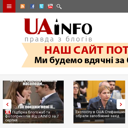
Експослу в США Стефанішині
Підбірка блогожаб та
обрали запобіжний захід
фотоприколів від UAINFO за 7
серпня