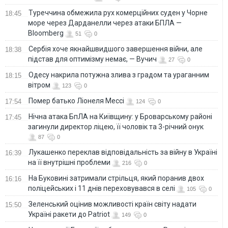
Туреччина обмежила рух комерційних суден у Чорне
18:45
море через Дарданелли через атаки БПЛА —
Bloomberg
51
0
Сербія хоче якнайшвидшого завершення війни, але
18:38
підстав для оптимізму немає, — Вучич
27
0
Одесу накрила потужна злива з градом та ураганним
18:15
вітром
123
0
Помер батько Ліонеля Мессі
17:54
124
0
Нічна атака БпЛА на Київщину: у Броварському районі
17:45
загинули директор ліцею, її чоловік та 3-річний онук
87
0
Лукашенко переклав відповідальність за війну в Україні
16:39
на її внутрішні проблеми
216
0
На Буковині затримали стрільця, який поранив двох
16:16
поліцейських і 11 днів переховувався в селі
105
0
Зеленський оцінив можливості країн світу надати
15:50
Україні ракети до Patriot
149
0