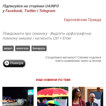
П
ідписуйся на сторінки
UAINFO
у
Facebook
,
Twitter
і
Telegram
Европейская Правда
Повідомити про помилку - Виділіть орфографічну
помилку мишею і натисніть Ctrl + Enter
запрет
алкоголь
Беларусь
Сподобався матеріал? Сміливо поділися
ним в соцмережах через ці кнопки
ІНШІ НОВИНИ ПО ТЕМІ