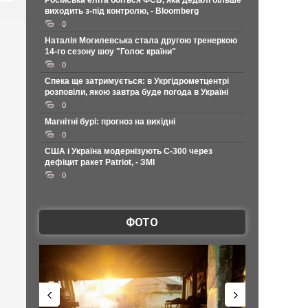
Російська еліта боїться ФСБ, яка дедалі більше
виходить з-під контролю, - Bloomberg
0
Наталія Могилевська стала другою тренеркою
14-го сезону шоу "Голос країни"
0
Спека ще затримується: в Укргідрометцентрі
розповіли, якою завтра буде погода в Україні
0
Магнітні бурі: прогноз на вихідні
0
США і Україна модернізують С-300 через
дефіцит ракет Patriot, - ЗМІ
0
ФОТО