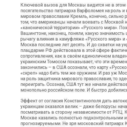
Ключевой вызов для Москвы видится не в этом 
посягательство патриарха Варфоломея на роль и
мировом православии Кремль, конечно, сильно р
том, что американцы начали воевать с Москвой н
«канонической территории» «Русского мира». Пох
Вашингтоне, наконец, поняли, какую значимость
рычагу влияния в камуфляже «Русского мира» и 
Москва последние лет десять. И до схватки на у
плацдарме РФ действовала в этой сфере фактич
сопротивления, как в своём единоличном владен
украинским Томосом показывает, что эти времен
закончились – в США осознали, что карту «Русско
«скреп» надо бить тем же оружием. И раз уж Мо
на роль защитника мирового православия, то зде
переиграть. Осознав, США тут же начали действо
монопольно российском поле. И быстро добились
Эффект от согласия Константинополя дать авто
украинцам оказался велик – даже белорусы нач
посматривать в сторону независимости от РПЦ. 
Москве казались полностью подконтрольными и
прогнозируемыми. Не зря московский патриарх 