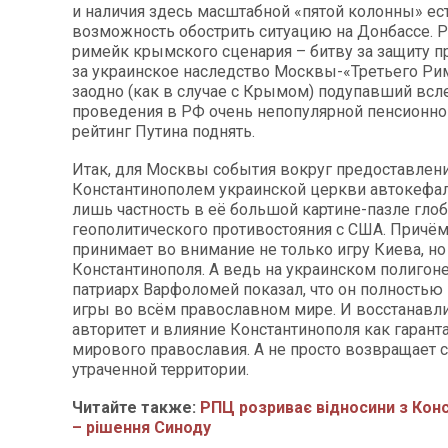
и наличия здесь масштабной «пятой колонны» ес
возможность обострить ситуацию на Донбассе. 
римейк крымского сценария – битву за защиту 
за украинское наследство Москвы-«Третьего Ри
заодно (как в случае с Крымом) подупавший всл
проведения в РФ очень непопулярной пенсионн
рейтинг Путина поднять.
Итак, для Москвы события вокруг предоставлен
Константинополем украинской церкви автокефал
лишь частность в её большой картине-пазле гло
геополитического противостояния с США. Причём
принимает во внимание не только игру Киева, но 
Константинополя. А ведь на украинском полигон
патриарх Варфоломей показал, что он полностью
игры во всём православном мире. И восстанавли
авторитет и влияние Константинополя как гарант
мирового православия. А не просто возвращает 
утраченной территории.
Читайте также:
РПЦ розриває відносини з Кон
– рішення Синоду