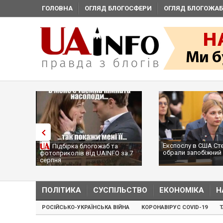
ГОЛОВНА
ОГЛЯД БЛОГОСФЕРИ
ОГЛЯД БЛОГОЖАБ
Експослу в США Ст
Підбірка блогожаб та
обрали запобіжний 
фотоприколів від UAINFO за 7
серпня
ПОЛІТИКА
СУСПІЛЬСТВО
ЕКОНОМІКА
Н
РОСІЙСЬКО-УКРАЇНСЬКА ВІЙНА
КОРОНАВІРУС COVID-19