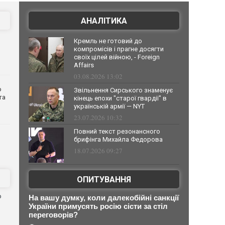
АНАЛІТИКА
Кремль не готовий до
компромісів і прагне досягти
своїх цілей війною, - Foreign
Affairs
03.08.2026 13:02
о
Звільнення Сирського знаменує
та
кінець епохи "старої гвардії" в
українській армії — NYT
23.07.2026 10:32
Повний текст резонансного
брифінга Михайла Федорова
18.07.2026 09:27
ОПИТУВАННЯ
ю
На вашу думку, коли далекобійні санкції
України примусять росію сісти за стіл
переговорів?