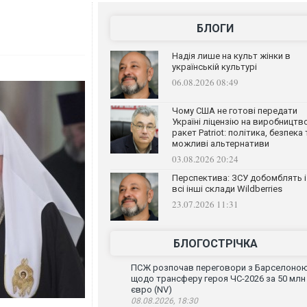
БЛОГИ
Надія лише на культ жінки в
українській культурі
06.08.2026 08:49
Чому США не готові передати
Україні ліцензію на виробництв
ракет Patriot: політика, безпека 
можливі альтернативи
03.08.2026 20:24
Перспектива: ЗСУ добомблять і
всі інші склади Wildberries
23.07.2026 11:31
БЛОГОСТРІЧКА
ПСЖ розпочав переговори з Барселоно
щодо трансферу героя ЧС-2026 за 50 млн
євро (NV)
08.08.2026, 18:30