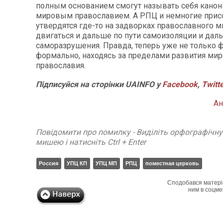
полным основанием смогут называть себя кано
мировым православием. А РПЦ и немногие при
утвердятся где-то на задворках православного 
двигаться и дальше по пути самоизоляции и дал
саморазрушения. Правда, теперь уже не только ф
формально, находясь за пределами развития ми
православия.
Підписуйся на сторінки UAINFO у
Facebook
,
Twitt
А
Повідомити про помилку - Виділіть орфографічн
мишею і натисніть Ctrl + Enter
Россия
УПЦ КП
УПЦ МП
РПЦ
поместная церковь
Сподобався матері
ним в соцме