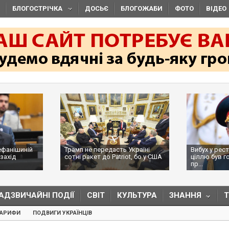
БЛОГОСТРІЧКА
ДОСЬЄ
БЛОГОЖАБИ
ФОТО
ВІДЕО
ефанішиній
Трамп не передасть Україні
Вибух у рес
захід
сотні ракет до Patriot, бо у США
ціллю був г
...
пр...
АДЗВИЧАЙНІ ПОДІЇ
СВІТ
КУЛЬТУРА
ЗНАННЯ
ТАРИФИ
ПОДВИГИ УКРАЇНЦІВ