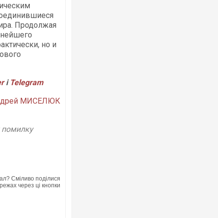
ническим
соединившиеся
мира. Продолжая
ьнейшего
актически, но и
рового
er
і
Telegram
ндрей МИСЕЛЮК
у помилку
ал? Сміливо поділися
режах через ці кнопки