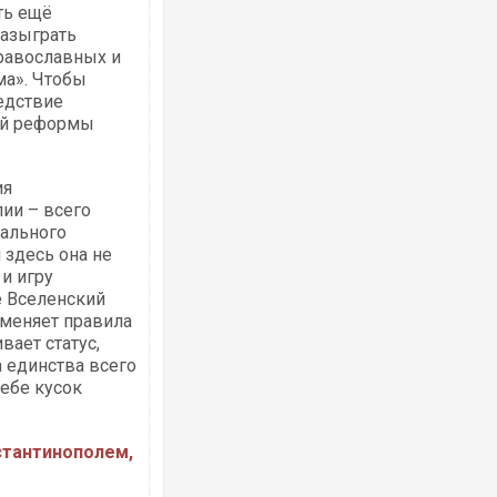
ть ещё
Разыграть
православных и
Ворог завдав комбінованого удару по
ма». Чтобы
двоє поранених. Ще десятеро постра
едствие
після атаки БПЛА по ринку на Сумщині
ой реформы
ия
ии – всего
бального
 здесь она не
и игру
е Вселенский
 меняет правила
вает статус,
а единства всего
Одесу накрила потужна злива з градо
себе кусок
ураганним вітром
стантинополем,