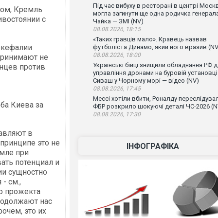
Під час вибуху в ресторані в центрі Моск
том, Кремль
могла загинути ще одна родичка генерал
востоянии с
Чайка — ЗМІ (NV)
08.08.2026, 18:15
«Таких гравців мало». Кравець назвав
окефалии
футболіста Динамо, який його вразив (NV
08.08.2026, 18:00
принимают не
Українські бійці знищили обладнання РФ 
нцев против
управління дронами на буровій установці
Сиваш у Чорному морі — відео (NV)
08.08.2026, 17:45
Мессі хотіли вбити, Роналду переслідувал
ба Киева за
ФБР розкрило шокуючі деталі ЧС-2026 (N
08.08.2026, 17:30
тавляют в
 принципе это не
ІНФОГРАФІКА
емле при
ать потенциал и
ии сущностно
- см.,
о прожекта
родолжают нас
очем, это их