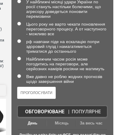
У найближчі місяці удари України по
ви
росії стануть настільки болючими, що
а
агресору доведеться поновити
перемовини
Цього року не варто чекати поновлення
переговорного процесу. А от наступного
)
- можливо все
для
рф навпаки піде на ескалацію попри
здоровий глузд і намагатиметься
триматися до останнього
Найближчим часом росія може
и:
погодитись на переговори, але
V)
серйозних намірів росіяни не матимуть
Вже давно не роблю жодних прогнозів
щодо завершення війни
ОБГОВОРЮВАНЕ
|
ПОПУЛЯРНЕ
День
Місяць
За весь час