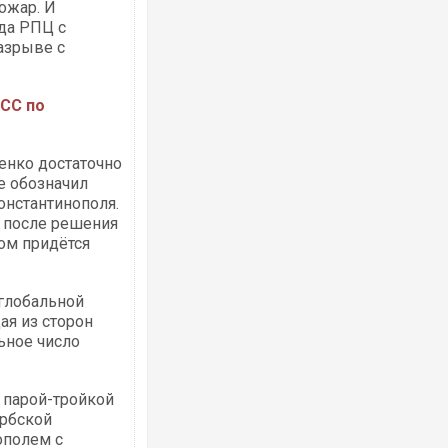
ожар. И
да РПЦ с
азрыве с
ПСС по
енко достаточно
е обозначил
онстантинополя.
м после решения
ом придётся
 глобальной
ая из сторон
ьное число
 парой-тройкой
ербской
ополем с