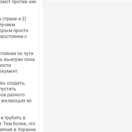
грают против них
 стране и 2)
олучаем
торым просто
востоянии с
стоянии по пути
дь выигран пока
ности
окумент
вь создать,
пустить
ов разного
х желающих из
и трубить в
 Тем более, что
ияния в Украине