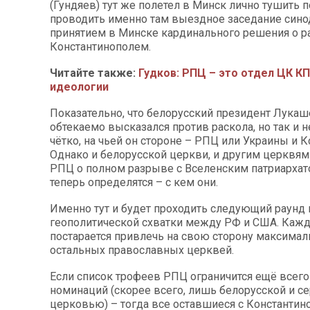
(Гундяев) тут же полетел в Минск лично тушить п
проводить именно там выездное заседание сино
принятием в Минске кардинального решения о р
Константинополем.
Читайте также:
Гудков: РПЦ – это отдел ЦК К
идеологии
Показательно, что белорусский президент Лукаш
обтекаемо высказался против раскола, но так и н
чётко, на чьей он стороне – РПЦ или Украины и К
Однако и белорусской церкви, и другим церквя
РПЦ о полном разрыве с Вселенским патриархат
теперь определятся – с кем они.
Именно тут и будет проходить следующий раунд
геополитической схватки между РФ и США. Кажд
постарается привлечь на свою сторону максимал
остальных православных церквей.
Если список трофеев РПЦ ограничится ещё всего
номинаций (скорее всего, лишь белорусской и с
церковью) – тогда все оставшиеся с Константин