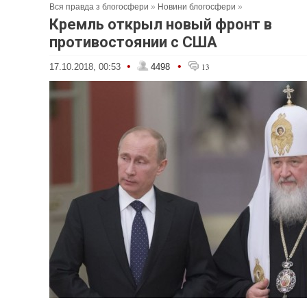
Вся правда з блогосфери
»
Новини блогосфери
»
Кремль открыл новый фронт в
противостоянии с США
•
•
17.10.2018, 00:53
4498
13