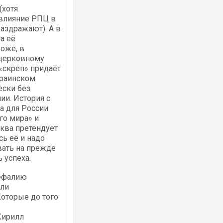
(хотя
 влияние РПЦ в
аздражают). А в
а её
оже, в
 церковному
«скреп» придаёт
краинском
ески без
ии. История с
а для России
го мира» и
сква претендует
сь её и надо
вать на прежде
 успеха.
кефалию
али
Которые до того
Кирилл