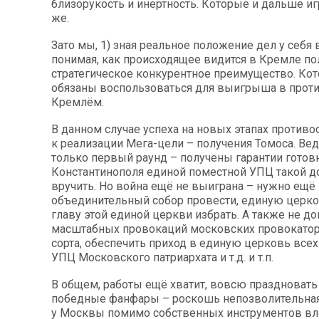
близорукость и инертность. Которые и дальше и
же.
Зато мы, 1) зная реальное положение дел у себя в
понимая, как происходящее видится в Кремле п
стратегическое конкурентное преимущество. Ко
обязаны воспользоваться для выигрыша в проти
Кремлём.
В данном случае успеха на новых этапах противо
к реализации Мега-цели – получения Томоса. Ве
только первый раунд – получены гарантии готов
Константинополя единой поместной УПЦ такой д
вручить. Но война ещё не выиграна – нужно ещё
объединительный собор провести, единую церко
главу этой единой церкви избрать. А также не до
масштабных провокаций московских провокатор
сорта, обеспечить приход в единую церковь все
УПЦ Московского патриархата и т.д. и т.п.
В общем, работы ещё хватит, вовсю праздновать 
победные фанфары – роскошь непозволительная.
у Москвы помимо собственных инструментов вл