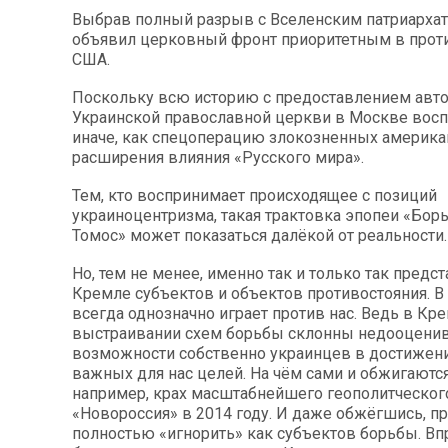
Выбрав полный разрыв с Вселенским патриарха
объявил церковный фронт приоритетным в проти
США.
Поскольку всю историю с предоставлением авт
Украинской православной церкви в Москве вос
иначе, как спецоперацию злокозненных америка
расширения влияния «Русского мира».
Тем, кто воспринимает происходящее с позиций
украиноцентризма, такая трактовка эпопеи «Борь
Томос» может показаться далёкой от реальности.
Но, тем не менее, именно так и только так предс
Кремле субъектов и объектов противостояния. В
всегда однозначно играет против нас. Ведь в Кр
выстраивании схем борьбы склонны недооценив
возможности собственно украинцев в достижен
важных для нас целей. На чём сами и обжигаются 
например, крах масштабнейшего геополитческог
«Новороссия» в 2014 году. И даже обжёгшись, п
полностью «игнорить» как субъектов борьбы. Впр