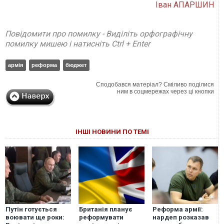
Іван АПАРШИН
Повідомити про помилку - Виділіть орфографічну
помилку мишею і натисніть Ctrl + Enter
армія
реформа
бюджет
Сподобався матеріал? Сміливо поділися
ним в соцмережах через ці кнопки
ІНШІ НОВИНИ ПО ТЕМІ
Путін готується
Британія планує
Реформа армії:
воювати ще роки:
реформувати
нардеп розказав