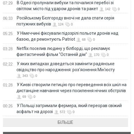
В Одесі пролунали вибухи та почалися перебої зі
07:29
світлом: місто під ударом дронів та ракет
142
0
Російському Бєлгороду вночі не дала спати серія
06:33
потужних вибухів
124
0
У Німеччині фіксували підозрілі польоти дронів над
05:25
базою, де ремонтують Patriot
68
0
Netflix поселив людину у білборді, що рекламує
03:28
фантастичний фільм "Останній дім"
170
0
У яких випадках доведеться замінити радянське
02:22
свідоцтво про народження: роз'яснення Мін'юсту
343
0
У Києві створили петицію про переведення всіх шкіл на
01:28
дистанціне навчання через посилення нічних обстрілів
69
0
У Польщі затримали фермера, який переорав свіжий
00:26
асфальт на дорозі
572
0
БІЛЬШЕ