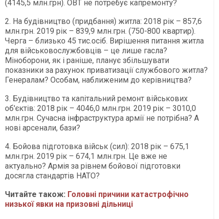
(4145,5 млн.грн). ОВТ не потребує капремонту?
2. На будівництво (придбання) житла: 2018 рік – 857,6
млн.грн. 2019 рік – 839,9 млн.грн. (750-800 квартир).
Черга – близько 45 тис.осіб. Вирішення питання житла
для військовослужбовців – це лише гасла?
Міноборони, як і раніше, планує збільшувати
показники за рахунок приватизації службового житла?
Генералам? Особам, наближеним до керівництва?
3. Будівництво та капітальний ремонт військових
об'єктів: 2018 рік – 4046,0 млн.грн. 2019 рік – 3010,0
млн.грн. Сучасна інфраструктура армії не потрібна? А
нові арсенали, бази?
4. Бойова підготовка військ (сил): 2018 рік – 675,1
млн.грн. 2019 рік – 674,1 млн.грн. Це вже не
актуально? Армія за рівнем бойової підготовки
досягла стандартів НАТО?
Читайте також:
Головні причини катастрофічно
низької явки на призовні дільниці