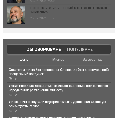
03.08.2026 20:24
Перспектива: ЗСУ добомблять і всі інші склади
Wildberries
23.07.2026 11:31
ОБГОВОРЮВАНЕ
|
ПОПУЛЯРНЕ
День
Місяць
За весь час
Остаточна точка без повернень: Олександр Усік анонсував свій
прощальний поєдинок
0
У яких випадках доведеться замінити радянське свідоцтво про
народження: роз'яснення Мін'юсту
0
У Німеччині фіксували підозрілі польоти дронів над базою, де
ремонтують Patriot
0