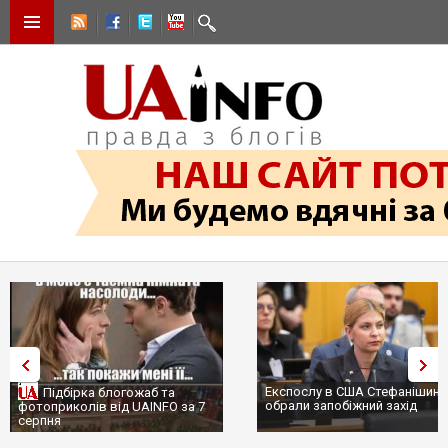
Експослу в США Стефанішині
Підбірка блогожаб та
обрали запобіжний захід
фотоприколів від UAINFO за 7
серпня