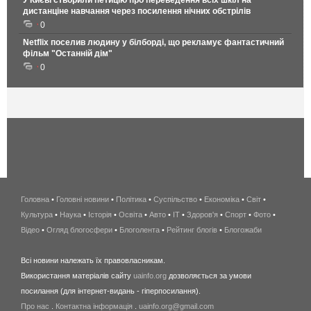
У Києві створили петицію про переведення всіх шкіл на
дистанціне навчання через посилення нічних обстрілів
0
Netflix поселив людину у білборді, що рекламує фантастичний
фільм "Останній дім"
0
Головна
•
Головні новини
•
Політика
•
Суспільство
•
Економіка
беспроводной
•
Світ
•
Культура
•
Наука
•
Історія
•
Освіта
•
Авто
•
IT
•
Здоров'я
интернет
•
Спорт
•
Фото
•
Відео
•
Огляд блогосфери
•
Блоголента
•
Рейтинг блогів
киев
•
Блогожаби
и
Всі новини належать їх правовласникам.
область
Використання матеріалів сайту
uainfo.org
дозволяється за умови
wimax
посилання (для інтернет-видань - гіперпосилання).
интернет
Про нас
.
Контактна інформація
.
uainfo.org@gmail.com
в