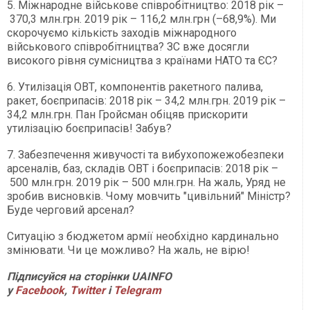
5. Міжнародне військове співробітництво: 2018 рік –
370,3 млн.грн. 2019 рік – 116,2 млн.грн (–68,9%). Ми
скорочуємо кількість заходів міжнародного
військового співробітництва? ЗС вже досягли
високого рівня сумісництва з країнами НАТО та ЄС?
6. Утилізація ОВТ, компонентів ракетного палива,
ракет, боєприпасів: 2018 рік – 34,2 млн.грн. 2019 рік –
34,2 млн.грн. Пан Гройсман обіцяв прискорити
утилізацію боєприпасів! Забув?
7. Забезпечення живучості та вибухопожежобезпеки
арсеналів, баз, складів ОВТ і боєприпасів: 2018 рік –
500 млн.грн. 2019 рік – 500 млн.грн. На жаль, Уряд не
зробив висновків. Чому мовчить "цивільний" Міністр?
Буде черговий арсенал?
Ситуацію з бюджетом армії необхідно кардинально
змінювати. Чи це можливо? На жаль, не вірю!
Підписуйся на сторінки
UAINFO
у
Facebook
,
Twitter
і
Telegram