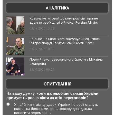
АНАЛІТИКА
Кремль не готовий до компромісів і прагне
досягти своїх цілей війною, - Foreign Affairs
03.08.2026 13:02
Звільнення Сирського знаменує кінець епохи
"старої гвардії" в українській армії — NYT
23.07.2026 10:32
Повний текст резонансного брифінга Михайла
Федорова
18.07.2026 09:27
ОПИТУВАННЯ
На вашу думку, коли далекобійні санкції України
примусять росію сісти за стіл переговорів?
У найближчі місяці удари України по росії стануть
настільки болючими, що агресору доведеться
поновити перемовини