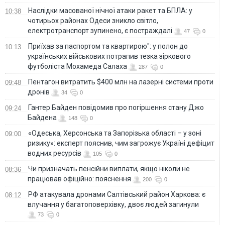
Наслідки масованої нічної атаки ракет та БПЛА: у
10:38
чотирьох районах Одеси зникло світло,
електротранспорт зупинено, є постраждалі
47
0
Приїхав за паспортом та квартирою": у полон до
10:13
українських військових потрапив тезка зіркового
футболіста Мохамеда Салаха
287
0
Пентагон витратить $400 млн на лазерні системи проти
09:48
дронів
34
0
Гантер Байден повідомив про погіршення стану Джо
09:24
Байдена
148
0
«Одеська, Херсонська та Запорізька області – у зоні
09:00
ризику»: експерт пояснив, чим загрожує Україні дефіцит
водних ресурсів
105
0
Чи призначать пенсійни виплати, якщо ніколи не
08:36
працював офіційно: пояснення
200
0
РФ атакувала дронами Салтівський район Харкова: є
08:12
влучання у багатоповерхівку, двоє людей загинули
73
0