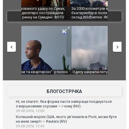
по Сумах,
За 2000 кілометрів від кордону з Україною: в
"Мої іграш
траждали
Єкатеринбурзі після атаки дронів загорівся
суперкарів
ВІДЕО
ині. ФОТО
склад Wildberries. ФОТО. ВІДЕО
": у полон
Одесу накрила потужна злива з градом та
Вже вивели 
в тезка
ураганним вітром
позашляхов
лаха
БЛОГОСТРІЧКА
Ні, не спагеті. Яка форма пасти найкраще поєднується
з вершковими соусами — і чому (NV)
09.08.2026, 13:00
Колишній морпіх США, якого ув’язнили в Росії, може бути
на межі смерті — Reuters (NV)
09.08.2026, 12:45