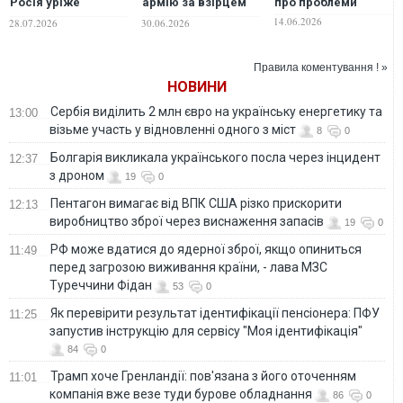
Росія уріже
армію за взірцем
про проблеми
цивільний бюджет
України
14.06.2026
28.07.2026
30.06.2026
заради армії, - ЗМІ
Правила коментування ! »
НОВИНИ
Сербія виділить 2 млн євро на українську енергетику та
13:00
візьме участь у відновленні одного з міст
8
0
Болгарія викликала українського посла через інцидент
12:37
з дроном
19
0
Пентагон вимагає від ВПК США різко прискорити
12:13
виробництво зброї через виснаження запасів
19
0
РФ може вдатися до ядерної зброї, якщо опиниться
11:49
перед загрозою виживання країни, - лава МЗС
Туреччини Фідан
53
0
Як перевірити результат ідентифікації пенсіонера: ПФУ
11:25
запустив інструкцію для сервісу "Моя ідентифікація"
84
0
Трамп хоче Гренландії: пов'язана з його оточенням
11:01
компанія вже везе туди бурове обладнання
86
0