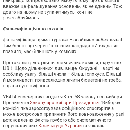
найкраще контрольовано. Мабуть тому, що більшість
вважає це фальшування основним, як не єдиним. Тож
довго на ньому не зупинятимусь, хоч і не
розслабляймось.
Фальсифікація протоколів
Фальсифікація пряма, гуртова – особливо небезпечна!
Тим більш, що через "технічних кандидатів" влада, як
правило, має більшість у комісіях.
Протоколи трьох рівнів: дільничних комісій, окружних,
ЦВК. Щодо дільничних, див. вище. Окружні – варті на
особливу увагу: більші числа – більші спокуси. Більші
й можливості: привселюдно лічити бюлетені не треба,
справа суто цифрова.
УВАГА спостерігачі: згідно ч.3. ст. 68 закону про вибори
Президента
Закону про вибори Президента
, "Виборча
комісія, яка зареєструвала офіційного спостерігача
може достроково припинити його повноваження у разі
встановлення фактів грубого або систематичного
порушення ним
Конституції України
та законів