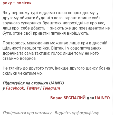
року – політик
Як у першому турі віддамо голос непрохідному, у
другому обирати буде ні з кого: гарант впише собі
зручного суперника. Зрештою, непрохідні не про нас,
лиш про себе дбають – знають же що президентом не
бути, отже свої приватні питання вирішують.
Повторюсь, малювання можливе лише при відносній
щільності першої трійки. Відтак, і у соцопитуваннях
доречна та сама тактика: голос лише тому на кого
ставимо всерйоз.
Не тягніть до другого туру, інакше другого шансу бозна
скільки чекатимемо.
Підписуйся на сторінки UAINFO
у
Facebook
,
Twitter
і
Telegram
Борис БЕСПАЛИЙ
для
UAINFO
Повідомити про помилку - Виділіть орфографічну