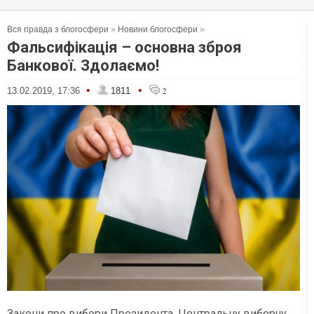
Вся правда з блогосфери
»
Новини блогосфери
»
Фальсифікація – основна зброя
Банкової. Здолаємо!
•
•
13.02.2019, 17:36
1811
2
Закони про вибори Президента, Центральну виборчу