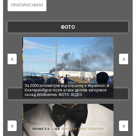
ФОТО
по Сумах,
За 2000 кілометрів від кордону з Україною: в
"Мої іграш
траждали
Єкатеринбурзі після атаки дронів загорівся
суперкарів
ВІДЕО
ині. ФОТО
склад Wildberries. ФОТО. ВІДЕО