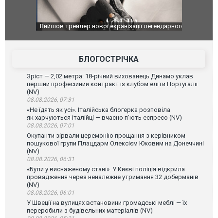
оновлення
Вийшов трейлер нової екранізації легендарного
Зеленський
фільму "Афера Томаса Крауна"
перемовин
БЛОГОСТРІЧКА
Зріст — 2,02 метра: 18-річний вихованець Динамо уклав
перший професійний контракт із клубом еліти Португалії
(NV)
08.08.2026, 07:31
«Не їдять як усі». Італійська блогерка розповіла
як харчуються італійці — вчасно п’ють еспресо (NV)
08.08.2026, 07:01
Окупанти зірвали церемонію прощання з керівником
пошукової групи Плацдарм Олексієм Юковим на Донеччині
(NV)
08.08.2026, 06:31
«Були у виснаженому стані». У Києві поліція відкрила
провадження через неналежне утримання 32 доберманів
(NV)
08.08.2026, 06:01
У Швеції на вулицях встановини громадські меблі — їх
переробили з будівельних матеріалів (NV)