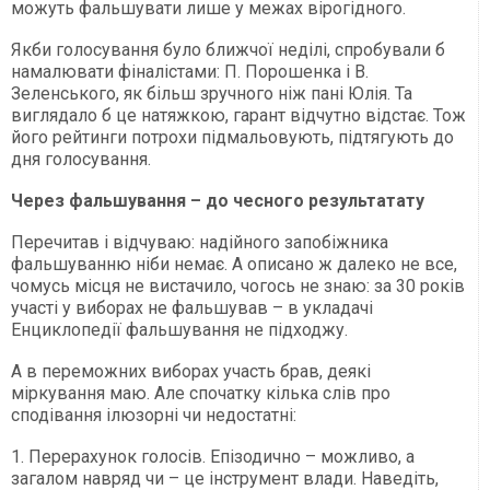
можуть фальшувати лише у межах вірогідного.
Якби голосування було ближчої неділі, спробували б
намалювати фіналістами: П. Порошенка і В.
Зеленського, як більш зручного ніж пані Юлія. Та
виглядало б це натяжкою, гарант відчутно відстає. Тож
його рейтинги потрохи підмальовують, підтягують до
дня голосування.
Через фальшування – до чесного результатату
Перечитав і відчуваю: надійного запобіжника
фальшуванню ніби немає. А описано ж далеко не все,
чомусь місця не вистачило, чогось не знаю: за 30 років
участі у виборах не фальшував – в укладачі
Енциклопедії фальшування не підходжу.
А в переможних виборах участь брав, деякі
міркування маю. Але спочатку кілька слів про
сподівання ілюзорні чи недостатні:
1. Перерахунок голосів. Епізодично – можливо, а
загалом навряд чи – це інструмент влади. Наведіть,