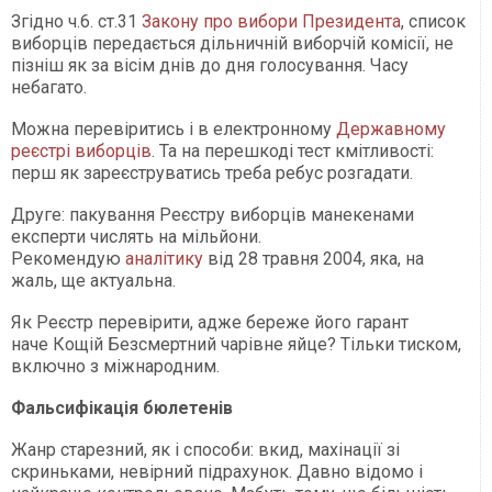
Згідно ч.6. ст.31
Закону про вибори Президента
, список
виборців передається дільничній виборчій комісії, не
пізніш як за вісім днів до дня голосування. Часу
небагато.
Можна перевіритись і в електронному
Державному
реєстрі виборців
. Та на перешкоді тест кмітливості:
перш як зареєструватись треба ребус розгадати.
Друге: пакування Реєстру виборців манекенами
експерти числять на мільйони.
Рекомендую
аналітику
від 28 травня 2004, яка, на
жаль, ще актуальна.
Як Реєстр перевірити, адже береже його гарант
наче Кощій Безсмертний чарівне яйце? Тільки тиском,
включно з міжнародним.
Фальсифікація бюлетенів
Жанр старезний, як і способи: вкид, махінації зі
скриньками, невірний підрахунок. Давно відомо і