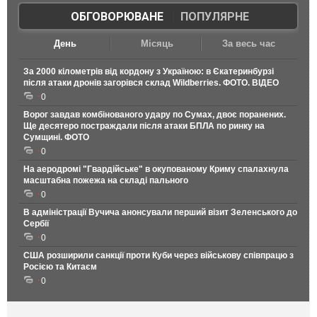
ОБГОВОРЮВАНЕ
|
ПОПУЛЯРНЕ
День
Місяць
За весь час
За 2000 кілометрів від кордону з Україною: в Єкатеринбурзі
після атаки дронів загорівся склад Wildberries. ФОТО. ВІДЕО
0
Ворог завдав комбінованого удару по Сумах, двоє поранених.
Ще десятеро постраждали після атаки БПЛА по ринку на
Сумщині. ФОТО
0
На аеродромі "Гвардійське" в окупованому Криму спалахнула
масштабна пожежа на складі пального
0
В адміністрації Вучича анонсували перший візит Зеленського до
Сербії
0
США розширили санкції проти Куби через військову співпрацю з
Росією та Китаєм
0