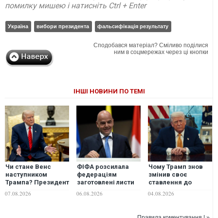
помилку мишею і натисніть Ctrl + Enter
Україна
вибори президента
фальсифікація результату
Сподобався матеріал? Сміливо поділися
ним в соцмережах через ці кнопки
ІНШІ НОВИНИ ПО ТЕМІ
Чи стане Венс
ФІФА розсилала
Чому Трамп знов
наступником
федераціям
змінив своє
Трампа? Президент
заготовлені листи
ставлення до
США виступив із
на підтримку
України? - Фесенко
07.08.2026
06.08.2026
04.08.2026
неочікуваною
переобрання
заявою
Інфантіно - Sky
News
Правила коментування ! »