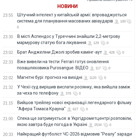
НОВИНИ
Штучний інтелект у китайській армії: впроваджується
23:55
система для планування масованих авіаударів
100
0
В місті Аспендос у Туреччині знайшли 2,2-метрову
23:30
мармурову статую бога лікування
129
0
Брат Анджеліни Джолі зробив камінг-аут
23:02
428
0
Вже вивели на тести: Ferrari готує оновлення
22:33
позашляховика Purosangue. ВІДЕО
117
0
Магнітні бурі: прогноз на вихідні
22:02
1120
0
У Чехії суд вирішив вислати росіянку, яка вийшла заміж
21:32
за чеха по телефону
376
0
Вийшов трейлер нової екранізації легендарного фільму
21:15
"Афера Томаса Крауна"
627
0
Спека ще затримується: в Укргідрометцентрі розповіли,
21:00
якою завтра буде погода в Україні
2534
0
Найкращий футболіст ЧС-2026 відмовив "Реалу" заради
20:33