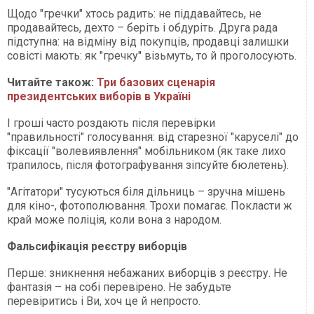
Щодо "гречки" хтось радить: не піддавайтесь, не
продавайтесь, дехто – беріть і обдуріть. Друга рада
підступна: на відміну від покупців, продавці залишки
совісті мають: як "гречку" візьмуть, то й проголосують.
Читайте також:
Три базових сценарія
президентських виборів в Україні
І гроші часто роздають після перевірки
"правильності" голосування: від старезної "каруселі" до
фіксації "волевиявлення" мобільником (як таке лихо
трапилось, після фотографування зіпсуйте бюлетень).
"Агітатори" тусуються біля дільниць – зручна мішень
для кіно-, фотополювання. Трохи помагає. Покласти ж
край може поліція, коли вона з народом.
Фальсифікація реєстру виборців
Перше: зникнення небажаних виборців з реєстру. Не
фантазія – на собі перевірено. Не забудьте
перевіритись і Ви, хоч це й непросто.