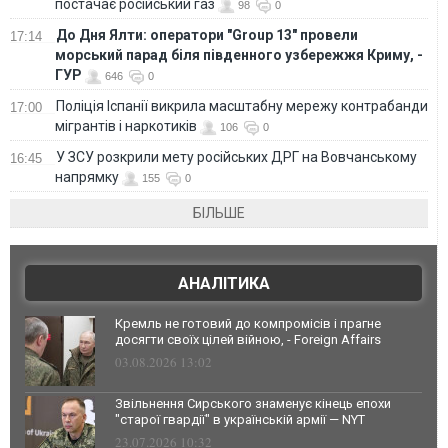
постачає російський газ
98
0
До Дня Ялти: оператори "Group 13" провели
17:14
морський парад біля південного узбережжя Криму, -
ГУР
646
0
Поліція Іспанії викрила масштабну мережу контрабанди
17:00
мігрантів і наркотиків
106
0
У ЗСУ розкрили мету російських ДРГ на Вовчанському
16:45
напрямку
155
0
БІЛЬШЕ
АНАЛІТИКА
Кремль не готовий до компромісів і прагне
досягти своїх цілей війною, - Foreign Affairs
03.08.2026 13:02
Звільнення Сирського знаменує кінець епохи
"старої гвардії" в українській армії — NYT
23.07.2026 10:32