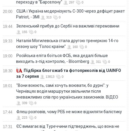
переходу в "Барселону"
297
0
США і Україна модернізують С-300 через дефіцит ракет
20:00
Patriot, - ЗМІ
313
0
Зеленський прибув до Сербії на важливі перемовини
19:44
155
0
Наталія Могилевська стала другою тренеркою 14-го
19:33
сезону шоу "Голос країни"
160
0
Російська еліта боїться ФСБ, яка дедалі більше
19:00
виходить з-під контролю, - Bloomberg
311
0
Підбірка блогожаб та фотоприколів від UAINFO
18:30
за 7 серпня
13813
0
"Вони воюють, самі хочуть воювати, бо дурні": у
18:01
Чернівцях водія маршрутки звільнили після
зневажливих слів про українських захисників. ВІДЕО
339
0
Флеш розповів, чому РЕБ не може відхиляти балістику
17:44
223
0
ЄС вимагає від Туреччини підтверджень, що вона не
17:31