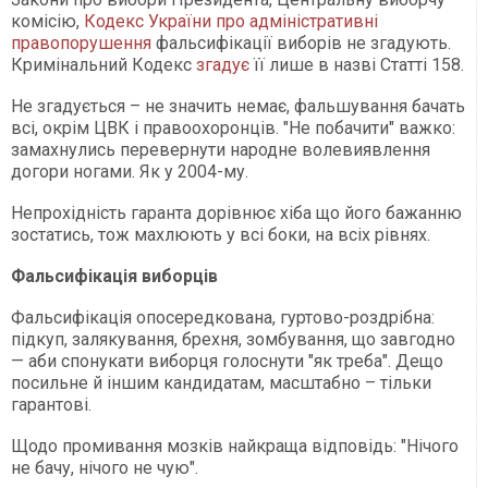
комісію,
Кодекс України про адміністративні
правопорушення
фальсифікації виборів не згадують.
Кримінальний Кодекс
згадує
її лише в назві Статті 158.
Не згадується – не значить немає, фальшування бачать
всі, окрім ЦВК і правоохоронців. "Не побачити" важко:
замахнулись перевернути народне волевиявлення
догори ногами. Як у 2004-му.
Непрохідність гаранта дорівнює хіба що його бажанню
зостатись, тож махлюють у всі боки, на всіх рівнях.
Фальсифікація виборців
Фальсифікація опосередкована, гуртово-роздрібна:
підкуп, залякування, брехня, зомбування, що завгодно
— аби спонукати виборця голоснути "як треба". Дещо
посильне й іншим кандидатам, масштабно – тільки
гарантові.
Щодо промивання мозків найкраща відповідь: "Нічого
не бачу, нічого не чую".