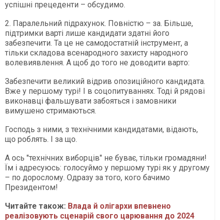
успішні прецеденти – обсудимо.
2. Паралельний підрахунок. Повністю – за. Більше,
підтримки варті лише кандидати здатні його
забезпечити. Та це не самодостатній інструмент, а
тільки складова всенародного захисту народного
волевиявлення. А щоб до того не доводити варто:
Забезпечити великий відрив опозиційного кандидата.
Вже у першому турі! І в соцопитуваннях. Тоді й рядові
виконавці фальшувати забояться і замовники
вимушено стримаються.
Господь з ними, з технічними кандидатами, відають,
що роблять. І за що.
А ось "технічних виборців" не буває, тільки громадяни!
Їм і адресуюсь: голосуймо у першому турі як у другому
– по дорослому. Одразу за того, кого бачимо
Президентом!
Читайте також:
Влада й олігархи впевнено
реалізовують сценарій свого царювання до 2024