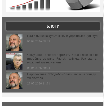
БЛОГИ
Надія лише на культ жінки в українській культурі
06.08.2026 08:49
Чому США не готові передати Україні ліцензію на
виробництво ракет Patriot: політика, безпека та
можливі альтернативи
03.08.2026 20:24
Перспектива: ЗСУ добомблять і всі інші склади
Wildberries
23.07.2026 11:31