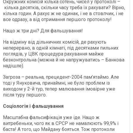
Окружних комісій кілька сотень, чисел у протоколі –
кілька десятків, скільки часу треба їх рахувати? Вірно,
кілька годин. А рахує ж не одинак, і не в стовпчик, і не
все одразу, а від отримання першого протоколу!
Нащо ж три дні? Для фальшування!
На відміну від дільничних комісій, де рахують
неперервно, в одній кімнаті, під десятками пильних
поглядів, у ЦВК процедура рахування майже
безконтрольна (можна й не напружуватись – Банкова
надішле).
Загроза – реальна, прецедент-2004 пам’ятаймо. Але
тоді у Януковича, принаймні, не було проблем із
виходом у 2-й тур, тепер малювання імовірне уже
після туру першого.
Соціологія і фальшування
Масштабна фальсифікація уже іде. Нащо ж
витребеньки, чого як в СРСР не намалюють 99,9% і
баста! А того, що Майдану бояться. Тож протоколи