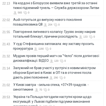
На кордоні з Білоруссю виявили вже третій за останні
22:13
тижні підземний тунель — Служба держохорони Литви
565
0
Audi готується до випуску нового покоління
22:02
позашляховика Q8
204
0
Повторення липневого колапсу: Грузію знову накрив
21:55
тотальний блекаут, причини розслідують
133
0
У суді Стефанішина заплакала: яку заставу просить
21:43
прокуратура
1180
0
Мудрик провів перший матч за "Челсі" після допінгової
21:32
дискваліфікації. ВІДЕО
120
0
Залужний не брав участі у зустрічі з новим міністром
21:14
оборони Британії в Києві: в ОП та в оточенні посла
дають різні пояснення
290
0
У Києві завтра - сильна спека, +37+39 градусів. -
21:02
синоптикиня
70
0
Україна та Польща погодили наступні кроки щодо
20:53
ексгумацій: у Львові підбили підсумки виконання