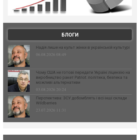
БЛОГИ
Надія лише на культ жінки в українській культурі
06.08.2026 08:49
Чому США не готові передати Україні ліцензію на
виробництво ракет Patriot: політика, безпека та
можливі альтернативи
03.08.2026 20:24
Перспектива: ЗСУ добомблять і всі інші склади
Wildberries
23.07.2026 11:31