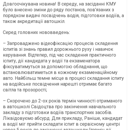
Довгоочікувана новина! В середу, на засіданні КМУ
було внесено зміни до ряду постанов, пов’язаних з
порядком видачі посвідчень водія, підготовки водіїв, а
також акредитації автошкіл.
Серед головних нововведень:
– Запроваджено відеофіксацію процесів складення
іспитів зі знань правил дорожнього руху і навичок
керування. Відтепер, під час складення практичного
іспиту, дії кандидата у водії та екзаменатора
фіксуватимуться за допомогою обладнання, що
встановлюватиметься в кожному екзаменаційному
авто. Найбільш темне місце в процесі складання іспиту
на водійське посвідчення нарешті отримає багато
світла та прозорості;
– Скорочено до 2-ох років термін чинності отриманого
в автошколі Свідоцтва про закінчення навчального
закладу з підготовки водіїв транспортних засобів.
Ліквідовуємо абсурд. Для прикладу, Раніше, кандидат
в водії міг прийти складати іспит в сервісному центрі
через 5 років по закінченні автошколи (термін дії