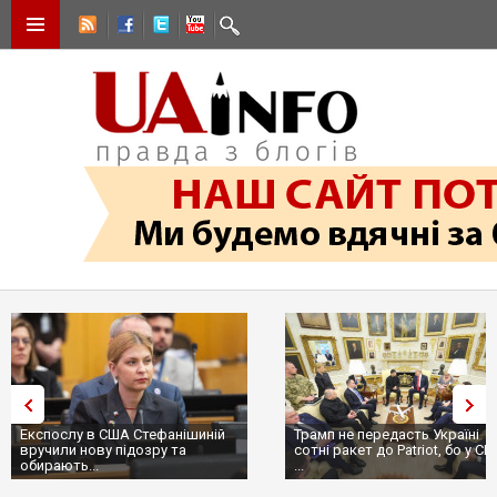
Експослу в США Стефанішиній
Трамп не передасть Україні
вручили нову підозру та
сотні ракет до Patriot, бо у С
обирають...
...