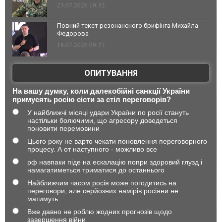
23.07.2026 10:32
Повний текст резонансного брифінга Михайла
Федорова
18.07.2026 09:27
ОПИТУВАННЯ
На вашу думку, коли далекобійні санкції України
примусять росію сісти за стіл переговорів?
У найближчі місяці удари України по росії стануть
настільки болючими, що агресору доведеться
поновити перемовини
Цього року не варто чекати поновлення переговорного
процесу. А от наступного - можливо все
рф навпаки піде на ескалацію попри здоровий глузд і
намагатиметься триматися до останнього
Найближчим часом росія може погодитись на
переговори, але серйозних намірів росіяни не
матимуть
Вже давно не роблю жодних прогнозів щодо
завершення війни