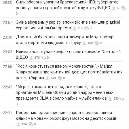
Сили оборони уразили Ярославський НПЗ: губернатор
09:00
регіону заявив про наймасштабнішу атаку. ВІДЕО
63
0
Зміна вірувань: у кар'єрі епохи вікінгів знайшли рідкісні
23:57
середньовічні кам’яні хрести
115
0
Достатньо було погладити: лемури на Мадагаскарі
23:30
стали жертвами людського вірусу
190
0
Неймар влаштував конфлікт після перемоги "Сантоса".
23:03
ВІДЕО
170
0
"Росія користується вікном можливостей", - Майкл
22:55
Кларк заявив про критичний дефіцит протибалістичних
ракет в Україні
149
0
"65 років ніколи не виглядали краще", - фото-
22:42
привітання Мішель Обами до дня народження екс-
президента США зібрало майже мільйон лайків
333
0
Рецепт молодості виявився простішим: володіння
22:31
кількома мовами омолоджує мозок на десяток років
194
0