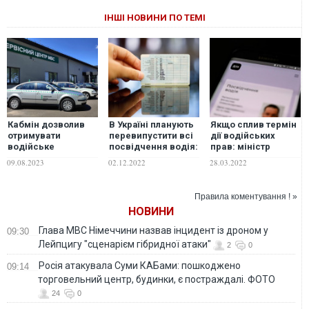
ІНШІ НОВИНИ ПО ТЕМІ
Кабмін дозволив
В Україні планують
Якщо сплив термін
отримувати
перевипустити всі
дії водійських
водійське
посвідчення водія:
прав: міністр
посвідчення й
що відомо
пояснив ситуацію
09.08.2023
02.12.2022
28.03.2022
номерні знаки
під час війни
поштою
Правила коментування ! »
НОВИНИ
Глава МВС Німеччини назвав інцидент із дроном у
09:30
Лейпцигу "сценарієм гібридної атаки"
2
0
Росія атакувала Суми КАБами: пошкоджено
09:14
торговельний центр, будинки, є постраждалі. ФОТО
24
0