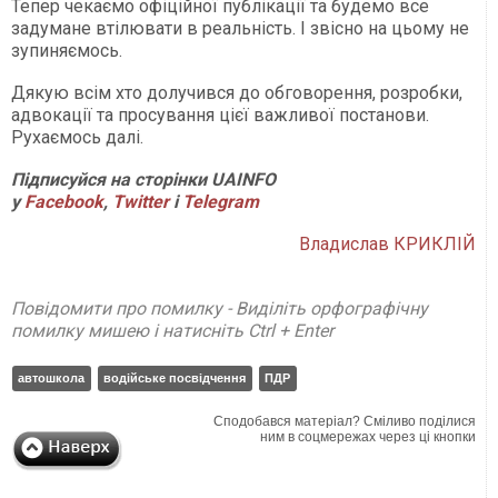
Тепер чекаємо офіційної публікації та будемо все
задумане втілювати в реальність. І звісно на цьому не
зупиняємось.
Дякую всім хто долучився до обговорення, розробки,
адвокації та просування цієї важливої постанови.
Рухаємось далі.
Підписуйся на сторінки UAINFO
у
Facebook
,
Twitter
і
Telegram
Владислав КРИКЛІЙ
Повідомити про помилку - Виділіть орфографічну
помилку мишею і натисніть Ctrl + Enter
автошкола
водійське посвідчення
ПДР
Сподобався матеріал? Сміливо поділися
ним в соцмережах через ці кнопки