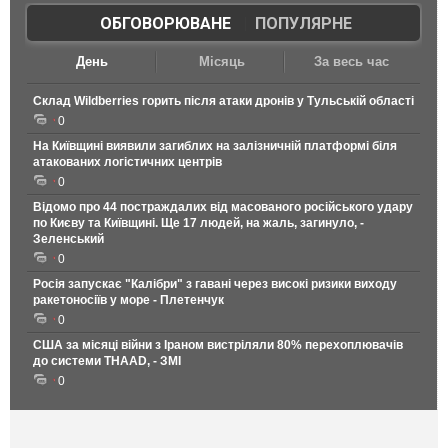
ОБГОВОРЮВАНЕ
|
ПОПУЛЯРНЕ
День
Місяць
За весь час
Склад Wildberries горить після атаки дронів у Тульській області
0
На Київщині виявили загиблих на залізничній платформі біля
атакованих логістичних центрів
0
Відомо про 44 постраждалих від масованого російського удару
по Києву та Київщині. Ще 17 людей, на жаль, загинуло, -
Зеленський
0
Росія запускає "Калібри" з гавані через високі ризики виходу
ракетоносіїв у море - Плетенчук
0
США за місяці війни з Іраном вистріляли 80% перехоплювачів
до системи THAAD, - ЗМІ
0