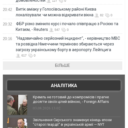
домовленостей
127
0
Витік аміаку у Голосіївському районі Києва
20:42
локалізували: чи можна відкривати вікна
82
0
ФБР різко змінило курс і почало співпрацю з Росією та
20:32
Китаєм, - Reuters
547
0
"Надзвичайно серйозний інцидент", - керівництво МВС
20:16
та розвідка Німеччини терміново збираються через
загрозу українському борту в аеропорту Лейпцига
617
0
БІЛЬШЕ
АНАЛІТИКА
Кремль не готовий до компромісів і прагне
досягти своїх цілей війною, - Foreign Affairs
03.08.2026 13:02
Звільнення Сирського знаменує кінець епохи
"старої гвардії" в українській армії — NYT