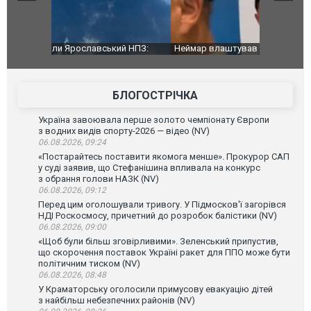
й НПЗ:
Неймар влаштував конфлікт після перемоги
Мудрик про
ймасштабнішу
"Сантоса". ВІДЕО
допінгової 
БЛОГОСТРІЧКА
Україна завоювала перше золото чемпіонату Європи
з водних видів спорту-2026 — відео (NV)
06.08.2026, 09:24
«Постарайтесь поставити якомога менше». Прокурор САП
у суді заявив, що Стефанішина впливала на конкурс
з обрання голови НАЗК (NV)
06.08.2026, 09:12
Перед цим оголошували тривогу. У Підмосков'ї загорівся
НДІ Роскосмосу, причетний до розробок балістики (NV)
06.08.2026, 09:00
«Щоб були більш зговірливими». Зеленський припустив,
що скорочення поставок Україні ракет для ППО може бути
політичним тиском (NV)
06.08.2026, 08:48
У Краматорську оголосили примусову евакуацію дітей
з найбільш небезпечних районів (NV)