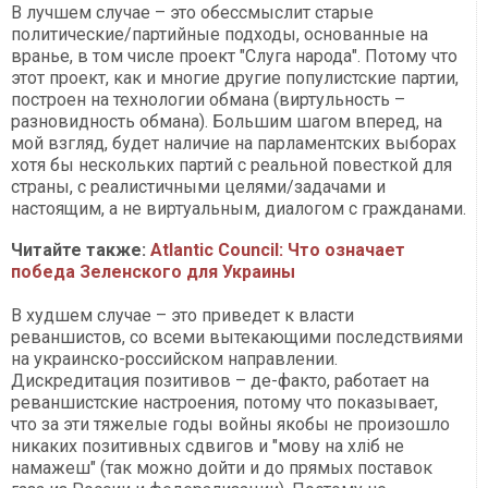
В лучшем случае – это обессмыслит старые
политические/партийные подходы, основанные на
вранье, в том числе проект "Слуга народа". Потому что
этот проект, как и многие другие популистские партии,
построен на технологии обмана (виртульность –
разновидность обмана). Большим шагом вперед, на
мой взгляд, будет наличие на парламентских выборах
хотя бы нескольких партий с реальной повесткой для
страны, с реалистичными целями/задачами и
настоящим, а не виртуальным, диалогом с гражданами.
Читайте также:
Аtlantic Сouncil: Что означает
победа Зеленского для Украины
В худшем случае – это приведет к власти
реваншистов, со всеми вытекающими последствиями
на украинско-российском направлении.
Дискредитация позитивов – де-факто, работает на
реваншистские настроения, потому что показывает,
что за эти тяжелые годы войны якобы не произошло
никаких позитивных сдвигов и "мову на хліб не
намажеш" (так можно дойти и до прямых поставок