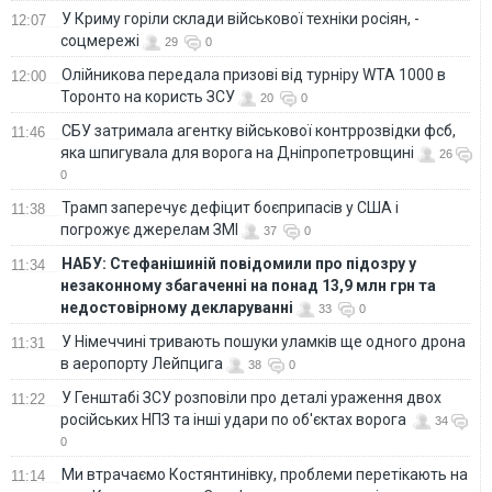
У Криму горіли склади військової техніки росіян, -
12:07
соцмережі
29
0
Олійникова передала призові від турніру WTA 1000 в
12:00
Торонто на користь ЗСУ
20
0
СБУ затримала агентку військової контррозвідки фсб,
11:46
яка шпигувала для ворога на Дніпропетровщині
26
0
Трамп заперечує дефіцит боєприпасів у США і
11:38
погрожує джерелам ЗМІ
37
0
НАБУ: Стефанішиній повідомили про підозру у
11:34
незаконному збагаченні на понад 13,9 млн грн та
недостовірному декларуванні
33
0
У Німеччині тривають пошуки уламків ще одного дрона
11:31
в аеропорту Лейпцига
38
0
У Генштабі ЗСУ розповіли про деталі ураження двох
11:22
російських НПЗ та інші удари по об'єктах ворога
34
0
Ми втрачаємо Костянтинівку, проблеми перетікають на
11:14