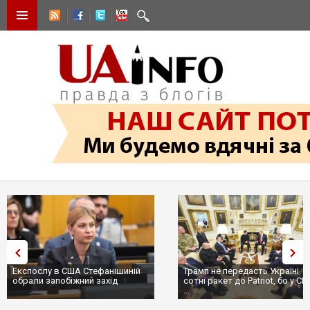
Експослу в США Стефанішиній
Трамп не передасть Україні
обрали запобіжний захід
сотні ракет до Patriot, бо у С
...