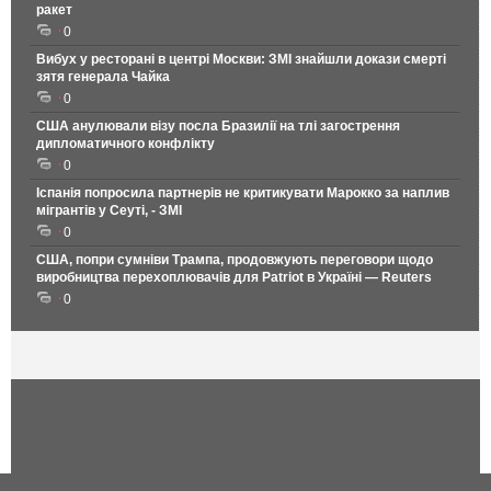
ракет
0
Вибух у ресторані в центрі Москви: ЗМІ знайшли докази смерті
зятя генерала Чайка
0
США анулювали візу посла Бразилії на тлі загострення
дипломатичного конфлікту
0
Іспанія попросила партнерів не критикувати Марокко за наплив
мігрантів у Сеуті, - ЗМІ
0
США, попри сумніви Трампа, продовжують переговори щодо
виробництва перехоплювачів для Patriot в Україні — Reuters
0