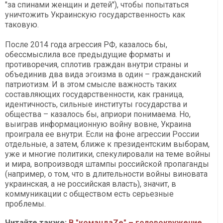
"за спинами женщин и детей"), чтобы попытаться
уничтожить Украинскую государственность как
таковую.
После 2014 года агрессия РФ, казалось бы,
обессмыслила все предыдущие форматы и
противоречия, сплотив граждан внутри страны и
объединив два вида эгоизма в один – гражданский
патриотизм. И в этом смысле важность таких
составляющих государственности, как граница,
идентичность, сильные институты государства и
общества – казалось бы, априори понимаема. Но,
выиграв информационную войну вовне, Украина
проиграла ее внутри. Если на фоне агрессии России
отдельные, а затем, ближе к президентским выборам,
уже и многие политики, спекулировали на теме войны
и мира, вопроизводя штампы российской пропаганды
(например, о том, что в длительности войны виновата
украинская, а не российская власть), значит, в
коммуникации с обществом есть серьезные
проблемы.
Читайте также:
В "командаZe" – головокружение