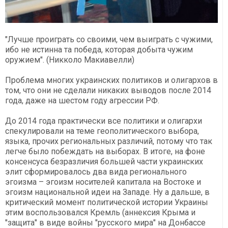
"Лучше проиграть со своими, чем выиграть с чужими,
ибо не истинна та победа, которая добыта чужим
оружием". (Никколо Макиавелли)
Проблема многих украинских политиков и олигархов в
том, что они не сделали никаких выводов после 2014
года, даже на шестом году агрессии РФ.
До 2014 года практически все политики и олигархи
спекулировали на теме геополитического выбора,
языка, прочих региональных различий, потому что так
легче было побеждать на выборах. В итоге, на фоне
консенсуса безразличия большей части украинских
элит сформировалось два вида регионального
эгоизма – эгоизм носителей капитала на Востоке и
эгоизм национальной идеи на Западе. Ну а дальше, в
критический момент политической истории Украины
этим воспользовался Кремль (аннексия Крыма и
"защита" в виде войны "русского мира" на Донбассе