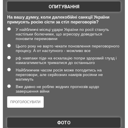
ОПИТУВАННЯ
На вашу думку, коли далекобійні санкції України
примусять росію сісти за стіл переговорів?
У найближчі місяці удари України по росії стануть
настільки болючими, що агресору доведеться
поновити перемовини
Цього року не варто чекати поновлення переговорного
процесу. А от наступного - можливо все
рф навпаки піде на ескалацію попри здоровий глузд і
намагатиметься триматися до останнього
Найближчим часом росія може погодитись на
переговори, але серйозних намірів росіяни не
матимуть
Вже давно не роблю жодних прогнозів щодо
завершення війни
ФОТО