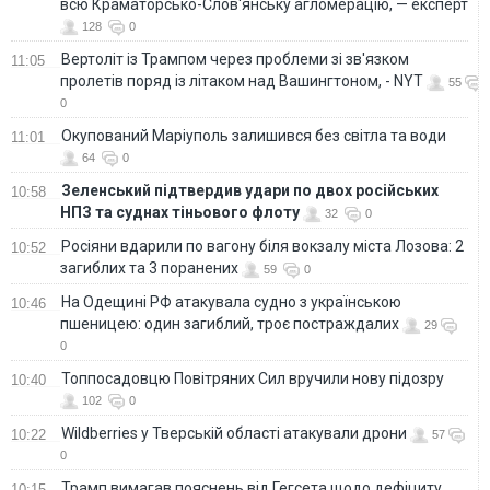
всю Краматорсько-Слов'янську агломерацію, — експерт
128
0
Вертоліт із Трампом через проблеми зі зв'язком
11:05
пролетів поряд із літаком над Вашингтоном, - NYT
55
0
Окупований Маріуполь залишився без світла та води
11:01
64
0
Зеленський підтвердив удари по двох російських
10:58
НПЗ та суднах тіньового флоту
32
0
Росіяни вдарили по вагону біля вокзалу міста Лозова: 2
10:52
загиблих та 3 поранених
59
0
На Одещині РФ атакувала судно з українською
10:46
пшеницею: один загиблий, троє постраждалих
29
0
Топпосадовцю Повітряних Сил вручили нову підозру
10:40
102
0
Wildberries у Тверській області атакували дрони
10:22
57
0
Трамп вимагав пояснень від Гегсета щодо дефіциту
10:15