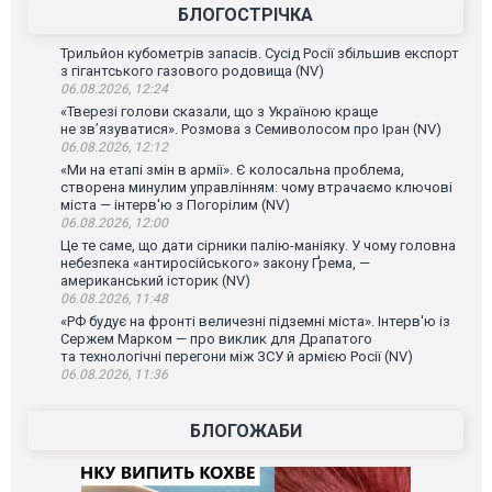
БЛОГОСТРІЧКА
Трильйон кубометрів запасів. Сусід Росії збільшив експорт
з гігантського газового родовища (NV)
06.08.2026, 12:24
«Тверезі голови сказали, що з Україною краще
не зв’язуватися». Розмова з Семиволосом про Іран (NV)
06.08.2026, 12:12
«Ми на етапі змін в армії». Є колосальна проблема,
створена минулим управлінням: чому втрачаємо ключові
міста — інтерв'ю з Погорілим (NV)
06.08.2026, 12:00
Це те саме, що дати сірники палію-маніяку. У чому головна
небезпека «антиросійського» закону Ґрема, —
американський історик (NV)
06.08.2026, 11:48
«РФ будує на фронті величезні підземні міста». Інтерв'ю із
Сержем Марком — про виклик для Драпатого
та технологічні перегони між ЗСУ й армією Росії (NV)
06.08.2026, 11:36
БЛОГОЖАБИ