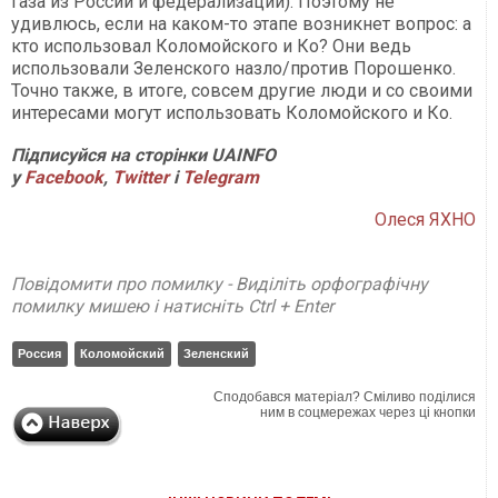
газа из России и федерализации). Поэтому не
удивлюсь, если на каком-то этапе возникнет вопрос: а
кто использовал Коломойского и Ко? Они ведь
использовали Зеленского назло/против Порошенко.
Точно также, в итоге, совсем другие люди и со своими
интересами могут использовать Коломойского и Ко.
Підписуйся на сторінки
UAINFO
у
Facebook
,
Twitter
і
Telegram
Олеся ЯХНО
Повідомити про помилку - Виділіть орфографічну
помилку мишею і натисніть Ctrl + Enter
Россия
Коломойский
Зеленский
Сподобався матеріал? Сміливо поділися
ним в соцмережах через ці кнопки