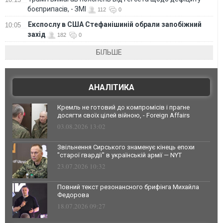
боєприпасів, - ЗМІ
112
0
Експослу в США Стефанішиній обрали запобіжний
10:05
захід
182
0
БІЛЬШЕ
АНАЛІТИКА
Кремль не готовий до компромісів і прагне
досягти своїх цілей війною, - Foreign Affairs
03.08.2026 13:02
Звільнення Сирського знаменує кінець епохи
"старої гвардії" в українській армії — NYT
23.07.2026 10:32
Повний текст резонансного брифінга Михайла
Федорова
18.07.2026 09:27