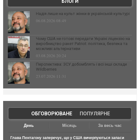
БЛОГИ
Надія лише на культ жінки в українській культурі
06.08.2026 08:49
Чому США не готові передати Україні ліцензію на
виробництво ракет Patriot: політика, безпека та
можливі альтернативи
03.08.2026 20:24
Перспектива: ЗСУ добомблять і всі інші склади
Wildberries
23.07.2026 11:31
ОБГОВОРЮВАНЕ
|
ПОПУЛЯРНЕ
День
Місяць
За весь час
Глава Пентагону заперечує, що у США вичерпуються запаси