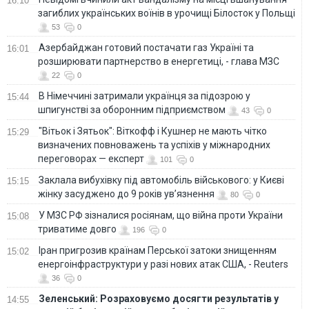
16:10
загиблих українських воїнів в урочищі Білосток у Польщі
53
0
Азербайджан готовий постачати газ Україні та
16:01
розширювати партнерство в енергетиці, - глава МЗС
22
0
В Німеччині затримали українця за підозрою у
15:44
шпигунстві за оборонним підприємством
43
0
"Вітьок і Зятьок": Віткофф і Кушнер не мають чітко
15:29
визначених повноважень та успіхів у міжнародних
переговорах — експерт
101
0
Заклала вибухівку під автомобіль військового: у Києві
15:15
жінку засуджено до 9 років ув’язнення
80
0
У МЗС РФ зізналися росіянам, що війна проти України
15:08
триватиме довго
196
0
Іран пригрозив країнам Перської затоки знищенням
15:02
енергоінфраструктури у разі нових атак США, - Reuters
36
0
Зеленський: Розраховуємо досягти результатів у
14:55