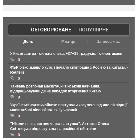
ОБГОВОРЮВАНЕ
|
ПОПУЛЯРНЕ
День
Місяць
За весь час
У Києві завтра - сильна спека, +37+39 градусів. - синоптикиня
0
ФБР різко змінило курс і почало співпрацю з Росією та Китаєм, -
Reuters
0
Тайвань розпочав масштабні військові навчання,
відпрацьовуючи дії на випадок вторгнення Китаю
0
Українські надзвичайники врятували козуленя під час ліквідації
масштабної лісової пожежі у Франції
0
"Ніколи не знаєш чия черга наступна". Акторка Олена
Світлицька відреагувала на російські обстріли
0