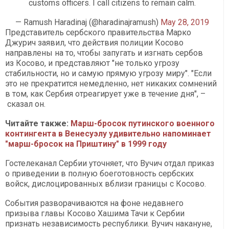
customs officers. I call citizens to remain calm.
— Ramush Haradinaj (@haradinajramush)
May 28, 2019
Представитель сербского правительства Марко
Джурич заявил, что действия полиции Косово
направлены на то, чтобы запугать и изгнать сербов
из Косово, и представляют "не только угрозу
стабильности, но и самую прямую угрозу миру". "Если
это не прекратится немедленно, нет никаких сомнений
в том, как Сербия отреагирует уже в течение дня", –
сказал он.
Читайте также:
Марш-бросок путинского военного
контингента в Венесуэлу удивительно напоминает
"марш-бросок на Приштину" в 1999 году
Гостелеканал Сербии уточняет, что Вучич отдал приказ
о приведении в полную боеготовность сербских
войск, дислоцированных вблизи границы с Косово.
События разворачиваются на фоне недавнего
призыва главы Косово Хашима Тачи к Сербии
признать независимость республики. Вучич накануне,