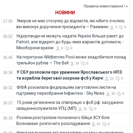
Європа"
Правила коментування ! »
НОВИНИ
Умєров не має стосунку до відомств, які нібито очолює,
17:00
він виконує доручення президента — Рахманін
3
0
Нідерланди не можуть надати Україні більше ракет до
16:52
Patriot, але відкриті до будь-яких варіантів допомоги, -
Міноборони країни
8
0
На порятунок Wildberries Росії може знадобитися понад
16:45
трильйон рублів — The Bell
18
0
У СБУ розповіли про ураження Ярославського НПЗ
16:34
та кораблів берегової охорони фсб у Керчі
21
0
ФІФА розсилала федераціям заготовлені листи на
16:32
підтримку переобрання Інфантіно - Sky News
33
0
15 років ув’язнення за співпрацю з фсб рф: засуджено
16:22
священнослужителя УПЦ (МП)
51
0
Росіяни розстріляли полоненого бійця ЗСУ біля
16:16
Волновахи: розпочато розслідування
51
0
Невідомі вчинили акт вандалізму на місці вшанування