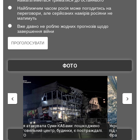
Найближчим часом росія може погодитись на
переговори, але серйозних намірів росіяни не
матимуть
Вже давно не роблю жодних прогнозів щодо
завершення війни
ФОТО
шкоджено
Українські надзвичайники врятували козуленя
СБУ за спр
траждалі.
під час ліквідації масштабної лісової пожежі у
Болгарії з
ВІДЕО
Франції
ФОТО