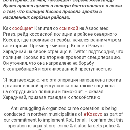
Вучич привел армию в полную боеготовность в связи
с тем, что полиция Косово провела аресты в
населенных сербами районах.
Как
сообщает
Капитал со
ссылкой
на Associated
Press, рейд косовской полиции в районе северного
Косово, где проживают сербы, начался ранним утром
во вторник. Премьер-министр Косово Рамуш
Харадинай на своей странице в Twitter подтвердил, что
полиция Косово во вторник проводит спецоперацию.
Он уточнил, что она направлена на борьбу
с контрабандой и организованной преступностью.
"Я подтверждаю, что эта операция направлена против
организованной преступности, она также нацелена
на сотрудников полиции и таможни", – сказал
Харадинай, призвав граждан к спокойствию.
Anti smuggling & organized crime operation is being
conducted in northern municipalities of
#Kosovo
as part of
our commitment to implement RoL for all. I confirm that this
operation is against org. crime & it also targets police &