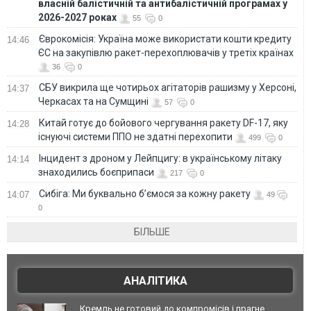
власній балістичній та антибалістичній програмах у
2026-2027 роках
55
0
Єврокомісія: Україна може використати кошти кредиту
14:46
ЄС на закупівлю ракет-перехоплювачів у третіх країнах
36
0
СБУ викрила ще чотирьох агітаторів рашизму у Херсоні,
14:37
Черкасах та на Сумщині
57
0
Китай готує до бойового чергування ракету DF-17, яку
14:28
існуючі системи ППО не здатні перехопити
499
0
Інцидент з дроном у Лейпцигу: в українському літаку
14:14
знаходились боєприпаси
217
0
Сибіга: Ми буквально б’ємося за кожну ракету
14:07
49
0
БІЛЬШЕ
АНАЛІТИКА
Кремль не готовий до компромісів і прагне