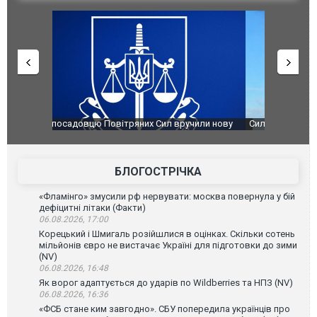
чили нову
Сили оборони уразили Ярославський НПЗ:
Неймар вла
губернатор регіону заявив про наймасштабнішу
"Сантоса".
атаку. ВІДЕО
БЛОГОСТРІЧКА
«Фламінго» змусили рф нервувати: москва повернула у бій
дефіцитні літаки (Факти)
06.08.2026, 17:00
Корецький і Шмигаль розійшлися в оцінках. Скільки сотень
мільйонів євро не вистачає Україні для підготовки до зими
(NV)
06.08.2026, 16:48
Як ворог адаптується до ударів по Wildberries та НПЗ (NV)
06.08.2026, 16:36
«ФСБ стане ким завгодно». СБУ попередила українців про