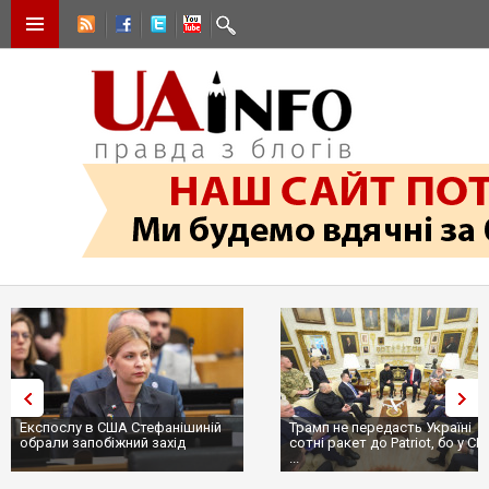
Експослу в США Стефанішиній
Трамп не передасть Україні
обрали запобіжний захід
сотні ракет до Patriot, бо у С
...