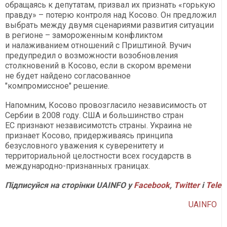
обращаясь к депутатам, призвал их признать «горькую
правду» – потерю контроля над Косово. Он предложил
выбрать между двумя сценариями развития ситуации
в регионе – замороженным конфликтом
и налаживанием отношений с Приштиной. Вучич
предупредил о возможности возобновления
столкновений в Косово, если в скором времени
не будет найдено согласованное
"компромиссное" решение.
Напомним, Косово провозгласило независимость от
Сербии в 2008 году. США и большинство стран
ЕС признают независимотсть страны. Украина не
признает Косово, придерживаясь принципа
безусловного уважения к суверенитету и
территориальной целостности всех государств в
международно-признанных границах.
Підписуйся на сторінки UAINFO у
Facebook
,
Twitter
і
Tele
UAINFO