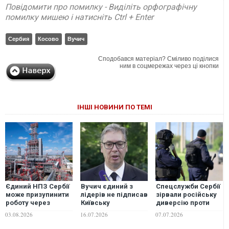
Повідомити про помилку - Виділіть орфографічну
помилку мишею і натисніть Ctrl + Enter
Сербия
Косово
Вучич
Сподобався матеріал? Сміливо поділися
ним в соцмережах через ці кнопки
ІНШІ НОВИНИ ПО ТЕМІ
Єдиний НПЗ Сербії
Вучич єдиний з
Спецслужби Сербії
може призупинити
лідерів не підписав
зірвали російську
роботу через
Київську
диверсію проти
низький рівень
декларацію саміту
підприємства, що
03.08.2026
16.07.2026
07.07.2026
води у Дунаї
"Україна –
виробляє зброю
Південно-Східна
для України