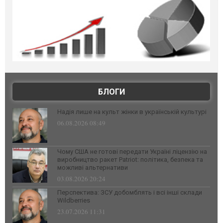
БЛОГИ
Надія лише на культ жінки в українській культурі
06.08.2026 08:49
Чому США не готові передати Україні ліцензію на
виробництво ракет Patriot: політика, безпека та
можливі альтернативи
03.08.2026 20:24
Перспектива: ЗСУ добомблять і всі інші склади
Wildberries
23.07.2026 11:31