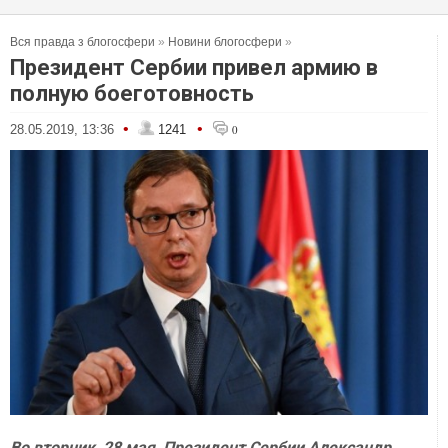
Вся правда з блогосфери
»
Новини блогосфери
»
Президент Сербии привел армию в
полную боеготовность
•
•
28.05.2019, 13:36
1241
0
Во вторник, 28 мая, Президент Сербии Александр