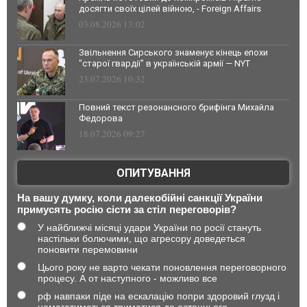
досягти своїх цілей війною, - Foreign Affairs
03.08.2026 13:02
Звільнення Сирського знаменує кінець епохи
"старої гвардії" в українській армії — NYT
23.07.2026 10:32
Повний текст резонансного брифінга Михайла
Федорова
18.07.2026 09:27
ОПИТУВАННЯ
На вашу думку, коли далекобійні санкції України
примусять росію сісти за стіл переговорів?
У найближчі місяці удари України по росії стануть
настільки болючими, що агресору доведеться
поновити перемовини
Цього року не варто чекати поновлення переговорного
процесу. А от наступного - можливо все
рф навпаки піде на ескалацію попри здоровий глузд і
намагатиметься триматися до останнього