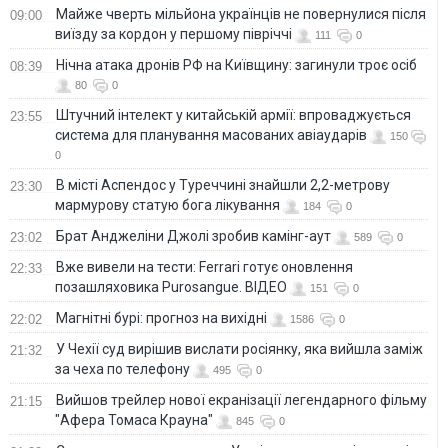
Майже чверть мільйона українців не повернулися після
09:00
виїзду за кордон у першому півріччі
111
0
Нічна атака дронів РФ на Київщину: загинули троє осіб
08:39
80
0
Штучний інтелект у китайській армії: впроваджується
23:55
система для планування масованих авіаударів
150
0
В місті Аспендос у Туреччині знайшли 2,2-метрову
23:30
мармурову статую бога лікування
184
0
Брат Анджеліни Джолі зробив камінг-аут
23:02
589
0
Вже вивели на тести: Ferrari готує оновлення
22:33
позашляховика Purosangue. ВІДЕО
151
0
Магнітні бурі: прогноз на вихідні
22:02
1586
0
У Чехії суд вирішив вислати росіянку, яка вийшла заміж
21:32
за чеха по телефону
495
0
Вийшов трейлер нової екранізації легендарного фільму
21:15
"Афера Томаса Крауна"
845
0