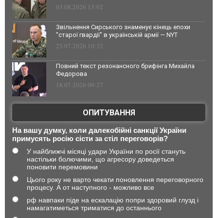
03.08.2026 13:02
Звільнення Сирського знаменує кінець епохи
"старої гвардії" в українській армії — NYT
23.07.2026 10:32
Повний текст резонансного брифінга Михайла
Федорова
18.07.2026 09:27
ОПИТУВАННЯ
На вашу думку, коли далекобійні санкції України
примусять росію сісти за стіл переговорів?
У найближчі місяці удари України по росії стануть
настільки болючими, що агресору доведеться
поновити перемовини
Цього року не варто чекати поновлення переговорного
процесу. А от наступного - можливо все
рф навпаки піде на ескалацію попри здоровий глузд і
намагатиметься триматися до останнього