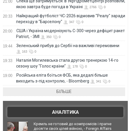
Спека ще затримується: в Укргідрометцентрі розповіли,
21:00
якою завтра буде погода в Україні
2766
0
Найкращий футболіст ЧС-2026 відмовив "Реалу" заради
20:33
переходу в "Барселону"
347
0
США і Україна модернізують С-300 через дефіцит ракет
20:00
Patriot, - ЗМІ
350
0
Зеленський прибув до Сербії на важливі перемовини
19:44
163
0
Наталія Могилевська стала другою тренеркою 14-го
19:33
сезону шоу "Голос країни"
178
0
Російська еліта боїться ФСБ, яка дедалі більше
19:00
виходить з-під контролю, - Bloomberg
341
0
БІЛЬШЕ
АНАЛІТИКА
Кремль не готовий до компромісів і прагне
досягти своїх цілей війною, - Foreign Affairs