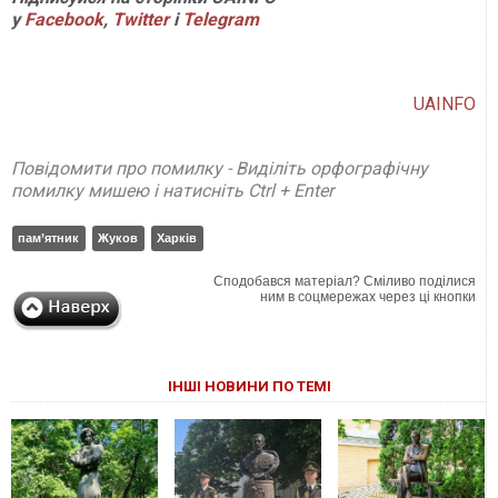
у
Facebook
,
Twitter
і
Telegram
UAINFO
Повідомити про помилку - Виділіть орфографічну
помилку мишею і натисніть Ctrl + Enter
пам’ятник
Жуков
Харків
Сподобався матеріал? Сміливо поділися
ним в соцмережах через ці кнопки
ІНШІ НОВИНИ ПО ТЕМІ