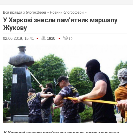
Вся правда з блогосфери
»
Новини блогосфери
»
У Харкові знесли пам’ятник маршалу
Жукову
•
•
02.06.2019, 15:41
1930
10
У Харкові знесли пам’ятник радянському маршалу