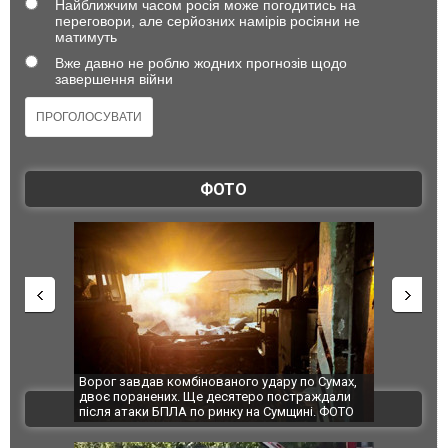
Найближчим часом росія може погодитись на
переговори, але серйозних намірів росіяни не
матимуть
Вже давно не роблю жодних прогнозів щодо
завершення війни
ФОТО
по Сумах,
За 2000 кілометрів від кордону з Україною: в
"Мої іграш
траждали
Єкатеринбурзі після атаки дронів загорівся
суперкарів
ВІДЕО
ині. ФОТО
склад Wildberries. ФОТО. ВІДЕО