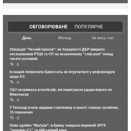
ОБГОВОРЮВАНЕ
|
ПОПУЛЯРНЕ
День
Місяць
За весь час
Операція "Чесний призов": на Закарпатті ДБР викрило
екскерівників РТЦК та СП на незаконному "списанні" понад
тисячі чоловіків
0
Ісландія попросила Брюссель не втручатися у референдум
щодо ЄС
0
СБУ затримала агентів рф, які коригували удари ворога по
Миколаєву
0
У Таїланді учень відкрив стрілянину в школі: семеро загиблих,
15 поранених
0
Нова здобич "Маґури": в Криму знищено ворожий ЗРГК
"панцирь-С1" та військовий кран