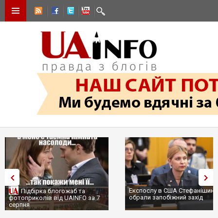
Експослу в США Стефанішині
Підбірка блогожаб та
обрали запобіжний захід
фотоприколів від UAINFO за 7
серпня