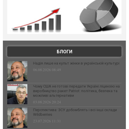
БЛОГИ
Надія лише на культ жінки в українській культурі
06.08.2026 08:49
Чому США не готові передати Україні ліцензію на
виробництво ракет Patriot: політика, безпека та
можливі альтернативи
03.08.2026 20:24
Перспектива: ЗСУ добомблять і всі інші склади
Wildberries
23.07.2026 11:31