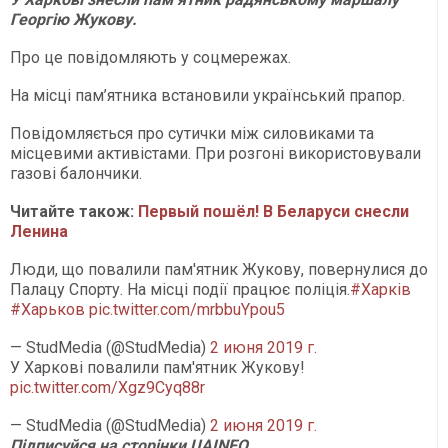
Георгію Жукову.
Про це повідомляють у соцмережах.
На місці пам’ятника встановили український прапор.
Повідомляється про сутички між силовиками та
місцевими активістами. При розгоні використовували
газові балончики.
Читайте також:
Первый пошёл! В Беларуси снесли
Ленина
Люди, що повалили пам'ятник Жукову, повернулися до
Палацу Спорту. На місці події працює поліція.
#Харків
#Харьков
pic.twitter.com/mrbbuYpou5
— StudMedia (@StudMedia)
2 июня 2019 г.
У Харкові повалили пам'ятник Жукову!
pic.twitter.com/Xgz9Cyq88r
— StudMedia (@StudMedia)
2 июня 2019 г.
П
ідписуйся на сторінки
UAINFO