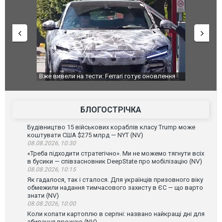
оновлення
Вийшов трейлер нової екранізації легендарного
Зеленський
фільму "Афера Томаса Крауна"
перемовин
БЛОГОСТРІЧКА
Будівництво 15 військових кораблів класу Trump може
коштувати США $275 млрд — NYT (NV)
08.08.2026, 10:30
«Треба підходити стратегічно». Ми не можемо тягнути всіх
в бусики — співзасновник DeepState про мобілізацію (NV)
08.08.2026, 10:15
Як гадалося, так і сталося. Для українців призовного віку
обмежили надання тимчасового захисту в ЄС — що варто
знати (NV)
08.08.2026, 10:00
Коли копати картоплю в серпні: названо найкращі дні для
збирання врожаю (NV)