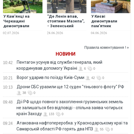
У Кам'янці на
"Де Ленін впав,
У Києві
Черкащині
стоятиме Мазепа",
демонтували
демонтували
- Зеленський
пам'ятник
пам'ятник Пушкіну
анонсував
російському
02.07.2026
28.06.2026
04.06.2026
пам'ятник гетьману
письменнику
в центрі Києва
Булгакову
Правила коментування ! »
НОВИНИ
Пентагон усунув від служби генерала, який
10:42
координував допомогу Україні
6
0
Ворог ударив по поїзду Київ-Суми
10:21
42
0
Дрони СБС уразили ще 12 суден "тіньового флоту" РФ
10:13
38
0
Дії РФ щодо повного захоплення грузинських земель
09:48
не залишаться без відповіді - спільна заява чотирьох
країн Заходу
133
0
Атакована нафтопереробка: у Краснодарському краї та
09:24
Самарській області РФ горять два НПЗ
55
0