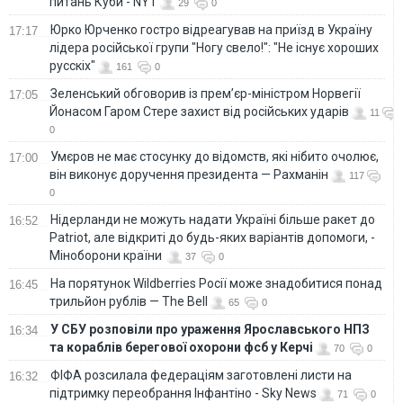
питань Куби - NYT
29
0
Юрко Юрченко гостро відреагував на приїзд в Україну
17:17
лідера російської групи "Ногу свело!": "Не існує хороших
русскіх"
161
0
Зеленський обговорив із прем’єр-міністром Норвегії
17:05
Йонасом Гаром Стере захист від російських ударів
11
0
Умєров не має стосунку до відомств, які нібито очолює,
17:00
він виконує доручення президента — Рахманін
117
0
Нідерланди не можуть надати Україні більше ракет до
16:52
Patriot, але відкриті до будь-яких варіантів допомоги, -
Міноборони країни
37
0
На порятунок Wildberries Росії може знадобитися понад
16:45
трильйон рублів — The Bell
65
0
У СБУ розповіли про ураження Ярославського НПЗ
16:34
та кораблів берегової охорони фсб у Керчі
70
0
ФІФА розсилала федераціям заготовлені листи на
16:32
підтримку переобрання Інфантіно - Sky News
71
0