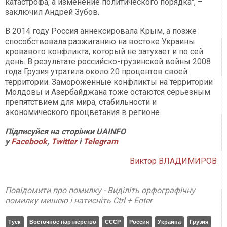
катастрофа, а изменение политического порядка", –
заключил Андрей Зубов.
В 2014 году Россия аннексировала Крым, а позже
способствовала разжиганию на востоке Украины
кровавого конфликта, который не затухает и по сей
день. В результате российско-грузинской войны 2008
года Грузия утратила около 20 процентов своей
территории. Замороженные конфликты на территории
Молдовы и Азербайджана тоже остаются серьезным
препятствием для мира, стабильности и
экономического процветания в регионе.
Підписуйся на сторінки UAINFO
у
Facebook
,
Twitter
і
Telegram
Виктор ВЛАДИМИРОВ
Повідомити про помилку - Виділіть орфографічну
помилку мишею і натисніть Ctrl + Enter
Туск
Восточное партнерство
СССР
Россия
Украина
Грузия