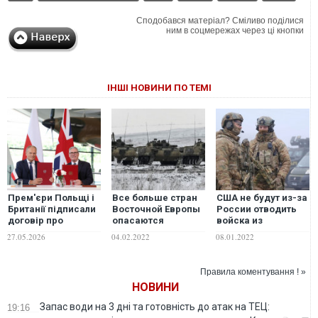
Сподобався матеріал? Сміливо поділися
ним в соцмережах через ці кнопки
ІНШІ НОВИНИ ПО ТЕМІ
Прем'єри Польщі і
Все больше стран
США не будут из-за
Британії підписали
Восточной Европы
России отводить
договір про
опасаются
войска из
партнерство у
экспансионизма
Восточной Европы,
27.05.2026
04.02.2022
08.01.2022
сфері безпеки та
России – The
– Госдеп
оборони
Economist
Правила коментування ! »
НОВИНИ
Запас води на 3 дні та готовність до атак на ТЕЦ:
19:16