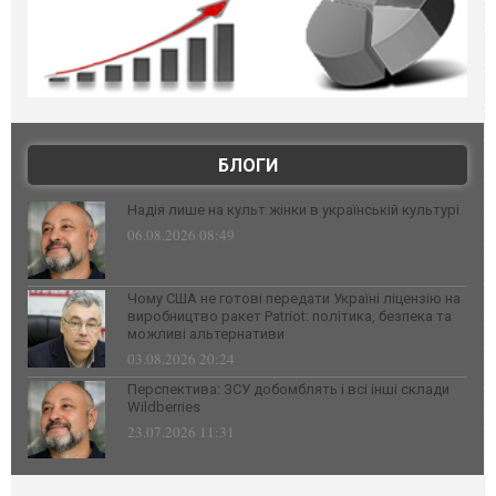
БЛОГИ
Надія лише на культ жінки в українській культурі
06.08.2026 08:49
Чому США не готові передати Україні ліцензію на
виробництво ракет Patriot: політика, безпека та
можливі альтернативи
03.08.2026 20:24
Перспектива: ЗСУ добомблять і всі інші склади
Wildberries
23.07.2026 11:31