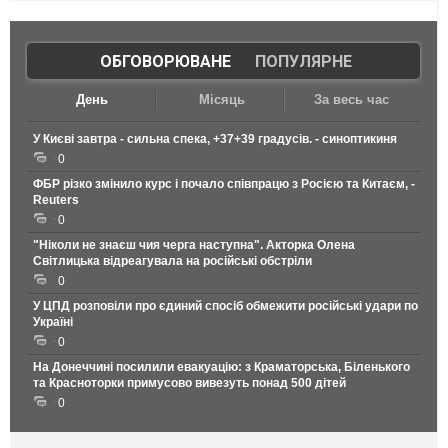
ОБГОВОРЮВАНЕ
|
ПОПУЛЯРНЕ
День
Місяць
За весь час
У Києві завтра - сильна спека, +37+39 градусів. - синоптикиня
0
ФБР різко змінило курс і почало співпрацю з Росією та Китаєм, -
Reuters
0
"Ніколи не знаєш чия черга наступна". Акторка Олена
Світлицька відреагувала на російські обстріли
0
У ЦПД розповіли про єдиний спосіб обмежити російські удари по
Україні
0
На Донеччині посилили евакуацію: з Краматорська, Біленького
та Красноторки примусово вивезуть понад 500 дітей
0