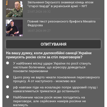
Звільнення Сирського знаменує кінець епохи
"старої гвардії" в українській армії — NYT
23.07.2026 10:32
Повний текст резонансного брифінга Михайла
Федорова
18.07.2026 09:27
ОПИТУВАННЯ
На вашу думку, коли далекобійні санкції України
примусять росію сісти за стіл переговорів?
У найближчі місяці удари України по росії стануть
настільки болючими, що агресору доведеться
поновити перемовини
Цього року не варто чекати поновлення переговорного
процесу. А от наступного - можливо все
рф навпаки піде на ескалацію попри здоровий глузд і
намагатиметься триматися до останнього
Найближчим часом росія може погодитись на
переговори, але серйозних намірів росіяни не
матимуть