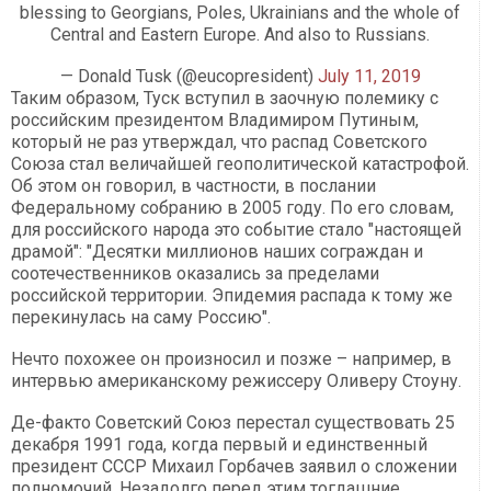
blessing to Georgians, Poles, Ukrainians and the whole of
Central and Eastern Europe. And also to Russians.
— Donald Tusk (@eucopresident)
July 11, 2019
Таким образом, Туск вступил в заочную полемику с
российским президентом Владимиром Путиным,
который не раз утверждал, что распад Советского
Союза стал величайшей геополитической катастрофой.
Об этом он говорил, в частности, в послании
Федеральному собранию в 2005 году. По его словам,
для российского народа это событие стало "настоящей
драмой": "Десятки миллионов наших сограждан и
соотечественников оказались за пределами
российской территории. Эпидемия распада к тому же
перекинулась на саму Россию".
Нечто похожее он произносил и позже – например, в
интервью американскому режиссеру Оливеру Стоуну.
Де-факто Советский Союз перестал существовать 25
декабря 1991 года, когда первый и единственный
президент СССР Михаил Горбачев заявил о сложении
полномочий. Незадолго перед этим тогдашние