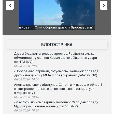
чили нову
Сили оборони уразили Ярославський НПЗ:
Неймар вла
губернатор регіону заявив про наймасштабнішу
"Сантоса".
атаку. ВІДЕО
БЛОГОСТРІЧКА
Діра в бюджеті агресора зростає. Російська влада
обмовилася, у скільки Кремлю вже обійшлися удари
по НПЗ (NV)
06.08.2026, 19:12
«Пропозицію отримав, готуємось»: Беленюк проведе
другий поєдинок у ММА після яскравого дебюту (NV)
06.08.2026, 19:00
Аномальна спека відступає. Синоптики назвали області,
з яких розпочнеться значне зниження температури
в Україні (NV)
06.08.2026, 18:48
«Має бути якийсь старший чоловік»: Сабо дав пораду
Мудрику після повернення у футбол (NV)
06.08.2026, 18:36