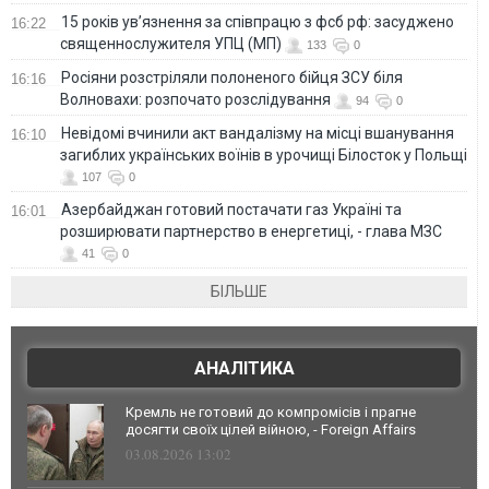
15 років ув’язнення за співпрацю з фсб рф: засуджено
16:22
священнослужителя УПЦ (МП)
133
0
Росіяни розстріляли полоненого бійця ЗСУ біля
16:16
Волновахи: розпочато розслідування
94
0
Невідомі вчинили акт вандалізму на місці вшанування
16:10
загиблих українських воїнів в урочищі Білосток у Польщі
107
0
Азербайджан готовий постачати газ Україні та
16:01
розширювати партнерство в енергетиці, - глава МЗС
41
0
БІЛЬШЕ
АНАЛІТИКА
Кремль не готовий до компромісів і прагне
досягти своїх цілей війною, - Foreign Affairs
03.08.2026 13:02