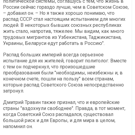
политической системы, соглашусь с тем, что жизнь в
России сейчас гораздо лучше, чем в Советском Союзе,
– добавил он. – Но я также хорошо понимаю, что
распад СССР стал настоящим испытанием для многих
людей. В некоторых бывших союзных республиках
жить стало, напротив, тяжелее. Мы видим, как много
трудовых мигрантов из Узбекистана, Таджикистана,
Украины, Беларуси едут работать в Россию".
Распад больших империй всегда серьезное
испытание для их жителей, говорит политолог. Вместе
с тем он подчеркнул, что произошедшие
преобразования были "необходимы, неизбежны и, в
конечном счете, пошли на пользу" всем странам,
которые распад Советского Союза непосредственно
затронул.
Дмитрий Травин также признал, что и европейские
страны "вздохнули свободнее". Правда, в тот момент,
когда Советский Союз распадался, существовал
большой риск и для Европы, и для мира в целом,
напомнил он.