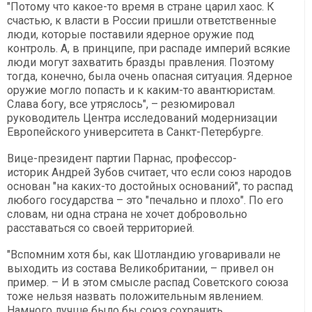
"Потому что какое-то время в стране царил хаос. К
счастью, к власти в России пришли ответственные
люди, которые поставили ядерное оружие под
контроль. А, в принципе, при распаде империй всякие
люди могут захватить бразды правления. Поэтому
тогда, конечно, была очень опасная ситуация. Ядерное
оружие могло попасть и к каким-то авантюристам.
Слава богу, все утряслось", – резюмировал
руководитель Центра исследований модернизации
Европейского университета в Санкт-Петербурге.
Вице-президент партии Парнас, профессор-
историк Андрей Зубов считает, что если союз народов
основан "на каких-то достойных оснований", то распад
любого государства – это "печально и плохо". По его
словам, ни одна страна не хочет добровольно
расставаться со своей территорией.
"Вспомним хотя бы, как Шотландию уговаривали не
выходить из состава Великобритании, – привел он
пример. – И в этом смысле распад Советского союза
тоже нельзя назвать положительным явлением.
Намного лучше было бы союз сохранить,