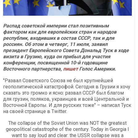
Распад советской империи стал позитивным
фактором как для европейских стран и народов
республик, входивших в состав СССР, так и для
россиян. Об этом в четверг, 11 июля, заявил
президент Европейского Совета Дональд Туск в ходе
визита в Грузию, куда он прибыл для участия
конференции, посвященной 10-й годовщине
Восточного партнерства,
пишет
Голос Америки.
"Развал Советского Союза не был крупнейшей
геополитической катастрофой. Сегодня в Грузии я хочу
сказать это громко и ясно: развал СССР был благом
для грузин, поляков, украинцев и всей Центральной и
Восточной Европы. И для русских тоже" – написал Туск
на своей странице в Twitter.
The collapse of the Soviet Union was NOT the greatest
geopolitical catastrophe of the century. Today in Georgia I
want to say loud and clear: the USSR collapse was a