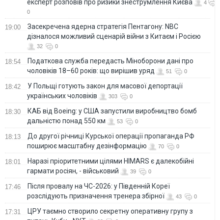
експерт розповів про ризики знеструмлення Києва
4
0
Засекречена ядерна стратегія Пентагону: NBC
19:00
дізналося можливий сценарій війни з Китаєм і Росією
32
0
Податкова служба передасть Міноборони дані про
18:54
чоловіків 18–60 років: що вирішив уряд
51
0
У Польщі готують закон для масової депортації
18:42
українських чоловіків
303
0
КАБ від Boeing: у США запустили виробництво бомб
18:30
дальністю понад 550 км
53
0
До другої річниці Курської операції пропаганда РФ
18:13
поширює масштабну дезінформацію
70
0
Наразі пріоритетними цілями HIMARS є далекобійні
18:01
гармати росіян, - військовий
39
0
Після провалу на ЧС-2026: у Південній Кореї
17:46
розслідують призначення тренера збірної
43
0
ЦРУ таємно створило секретну оперативну групу з
17:31