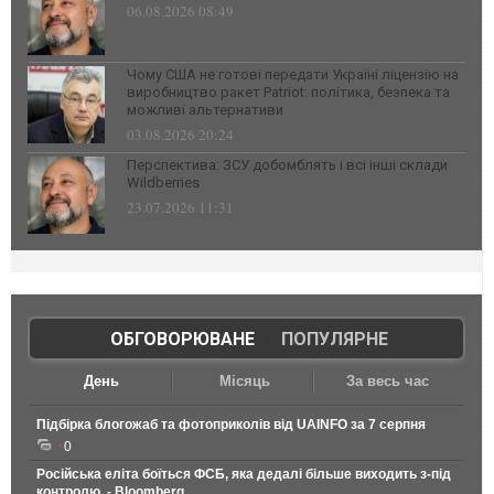
06.08.2026 08:49
Чому США не готові передати Україні ліцензію на
виробництво ракет Patriot: політика, безпека та
можливі альтернативи
03.08.2026 20:24
Перспектива: ЗСУ добомблять і всі інші склади
Wildberries
23.07.2026 11:31
ОБГОВОРЮВАНЕ
|
ПОПУЛЯРНЕ
День
Місяць
За весь час
Підбірка блогожаб та фотоприколів від UAINFO за 7 серпня
0
Російська еліта боїться ФСБ, яка дедалі більше виходить з-під
контролю, - Bloomberg