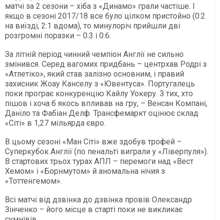
матчі за 2 сезони – хіба з «Динамо» грали частіше. І
якщо в сезоні 2017/18 все було цілком пристойно (0:2
на виїзді, 2:1 вдома), то минулоріч прийшли дві
розгромні поразки – 0:3 і 0:6.
За літній період чинний чемпіон Англії не сильно
змінився. Серед вагомих придбань – центрхав Родрі з
«Атлетіко», який став залізно основним, і правий
захисник Жоау Канселу з «Ювентуса». Португалець
поки програє конкуренцію Кайлу Уокеру. З тих, хто
пішов і хоча б якось впливав на гру, – Венсан Компані,
Даніло та Фабіан Делф. Трансфемаркт оцінює склад
«Сіті» в 1,27 мільярда євро.
В цьому сезоні «Ман Сіті» вже здобув трофей –
Суперкубок Англії (по пенальті виграли у «Ліверпуля»).
В стартових трьох турах АПЛ – перемоги над «Вест
Хемом» і «Борнмутом» й аномальна нічия з
«Тоттенгемом».
Всі матчі від дзвінка до дзвінка провів Олександр
Зінченко – його місце в старті поки не викликає
сумнівів.