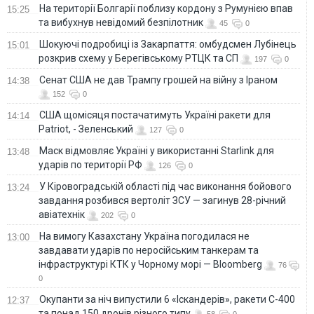
На території Болгарії поблизу кордону з Румунією впав
15:25
та вибухнув невідомий безпілотник
45
0
Шокуючі подробиці із Закарпаття: омбудсмен Лубінець
15:01
розкрив схему у Берегівському РТЦК та СП
197
0
Сенат США не дав Трампу грошей на війну з Іраном
14:38
152
0
США щомісяця постачатимуть Україні ракети для
14:14
Patriot, - Зеленський
127
0
Маск відмовляє Україні у використанні Starlink для
13:48
ударів по території РФ
126
0
У Кіровоградській області під час виконання бойового
13:24
завдання розбився вертоліт ЗСУ — загинув 28-річний
авіатехнік
202
0
На вимогу Казахстану Україна погодилася не
13:00
завдавати ударів по неросійським танкерам та
інфраструктурі КТК у Чорному морі — Bloomberg
76
0
Окупанти за ніч випустили 6 «Іскандерів», ракети С-400
12:37
та понад 150 дронів різного типу