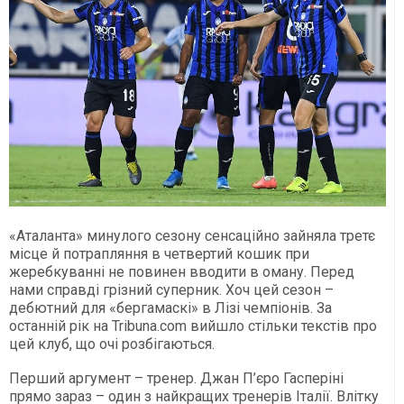
«Аталанта» минулого сезону сенсаційно зайняла третє
місце й потрапляння в четвертий кошик при
жеребкуванні не повинен вводити в оману. Перед
нами справді грізний суперник. Хоч цей сезон –
дебютний для «бергамаскі» в Лізі чемпіонів. За
останній рік на Tribuna.com вийшло стільки текстів про
цей клуб, що очі розбігаються.
Перший аргумент – тренер. Джан П’єро Гасперіні
прямо зараз – один з найкращих тренерів Італії. Влітку