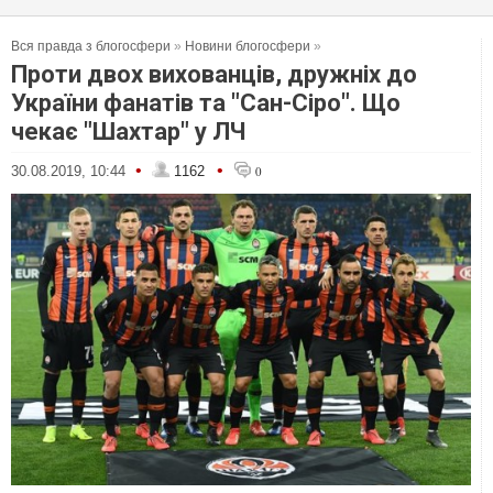
Вся правда з блогосфери
»
Новини блогосфери
»
Проти двох вихованців, дружніх до
України фанатів та "Сан-Сіро". Що
чекає "Шахтар" у ЛЧ
•
•
30.08.2019, 10:44
1162
0