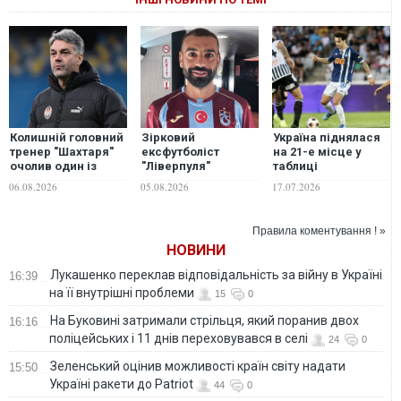
Колишній головний
Зірковий
Україна піднялася
тренер "Шахтаря"
ексфутболіст
на 21-е місце у
очолив один із
"Ліверпуля"
таблиці
найкращих клубів
Мохамед Салах
коефіцієнтів УЄФА
06.08.2026
05.08.2026
17.07.2026
Саудівської Аравії
став
одноклубником
українців у
Правила коментування ! »
Туреччині
НОВИНИ
Лукашенко переклав відповідальність за війну в Україні
16:39
на її внутрішні проблеми
15
0
На Буковині затримали стрільця, який поранив двох
16:16
поліцейських і 11 днів переховувався в селі
24
0
Зеленський оцінив можливості країн світу надати
15:50
Україні ракети до Patriot
44
0