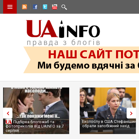
Експослу в США Стефанішиній
Трамп не передасть Україні
обрали запобіжний захід
сотні ракет до Patriot, бо у С
...