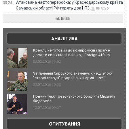
Атакована нафтопереробка: у Краснодарському краї та
09:24
Самарській області РФ горять два НПЗ
98
0
БІЛЬШЕ
АНАЛІТИКА
Кремль не готовий до компромісів і прагне
досягти своїх цілей війною, - Foreign Affairs
03.08.2026 13:02
Звільнення Сирського знаменує кінець епохи
"старої гвардії" в українській армії — NYT
23.07.2026 10:32
Повний текст резонансного брифінга Михайла
Федорова
18.07.2026 09:27
ОПИТУВАННЯ