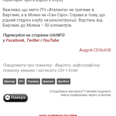
Важливо, що матчі ЛЧ «Аталанта» не гратиме в
Бергамо, а в Мілані на «Сан-Сіро». Справа в тому, що
рідний стадіон клубу на реконструкції. Відстань від
Бергамо до Мілана – 50 кілометрів.
Підписуйся на сторінки UAINFO
у
Facebook
,
Twitter
і
Y
ouTube
Андрій СЕНЬКІВ
Повідомити про помилку - Виділіть орфографічну
помилку мишею і натисніть Ctrl + Enter
Шахтар
ЛЧ
Україна
фанати
футбол
Сподобався матеріал? Сміливо поділися
ним в соцмережах через ці кнопки
ІНШІ НОВИНИ ПО ТЕМІ