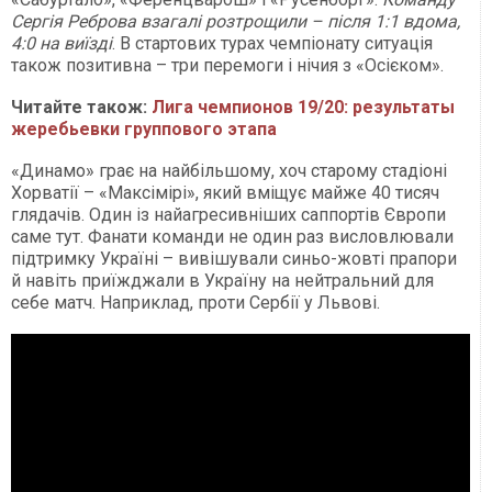
Сергія Реброва взагалі розтрощили – після 1:1 вдома,
4:0 на виїзді
. В стартових турах чемпіонату ситуація
також позитивна – три перемоги і нічия з «Осієком».
Читайте також:
Лига чемпионов 19/20: результаты
жеребьевки группового этапа
«Динамо» грає на найбільшому, хоч старому стадіоні
Хорватії – «Максімірі», який вміщує майже 40 тисяч
глядачів. Один із найагресивніших саппортів Європи
саме тут. Фанати команди не один раз висловлювали
підтримку Україні – вивішували синьо-жовті прапори
й навіть приїжджали в Україну на нейтральний для
себе матч. Наприклад, проти Сербії у Львові.