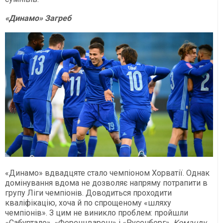
«Динамо» Загреб
«Динамо» вдвадцяте стало чемпіоном Хорватії. Однак
домінування вдома не дозволяє напряму потрапити в
групу Ліги чемпіонів. Доводиться проходити
кваліфікацію, хоча й по спрощеному «шляху
чемпіонів». З цим не виникло проблем: пройшли
«Сабуртало», «Ференцварош» і «Русенборг».
Команду