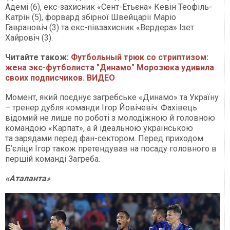
Адемі (6), екс-захисник «Сент-Етьєна» Кевін Теофіль-
Катрін (5), форвард збірної Швейцарії Маріо
Гаврановіч (3) та екс-півзахисник «Вердера» Ізет
Хайровіч (3).
Читайте також:
Футбольный трюк со стриптизом:
жена экс-футболиста "Динамо" Морозюка удивила
своих подписчиков. ВИДЕО
Момент, який поєднує загребське «Динамо» та Україну
– тренер дубля команди Ігор Йовічевіч. Фахівець
відомий не лише по роботі з молодіжною й головною
командою «Карпат», а й ідеальною українською
та зарядами перед фан-сектором. Перед приходом
Б’єліци Ігор також претендував на посаду головного в
першій команді Загреба.
«Аталанта»