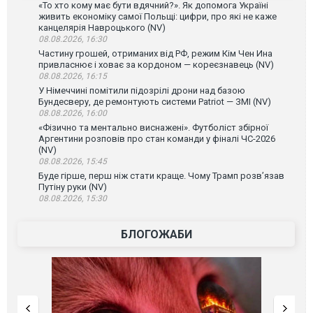
«То хто кому має бути вдячний?». Як допомога Україні
живить економіку самої Польщі: цифри, про які не каже
канцелярія Навроцького (NV)
08.08.2026, 16:30
Частину грошей, отриманих від РФ, режим Кім Чен Ина
привласнює і ховає за кордоном — кореєзнавець (NV)
08.08.2026, 16:15
У Німеччині помітили підозрілі дрони над базою
Бундесверу, де ремонтують системи Patriot — ЗМІ (NV)
08.08.2026, 16:00
«Фізично та ментально виснажені». Футболіст збірної
Аргентини розповів про стан команди у фіналі ЧС-2026
(NV)
08.08.2026, 15:45
Буде гірше, перш ніж стати краще. Чому Трамп розв’язав
Путіну руки (NV)
08.08.2026, 15:30
БЛОГОЖАБИ