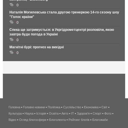
0
Наталія Могилевська стала другою тренеркою 14-го сезону шоу
"Голос країни"
0
Спека ще затримується: в Укргідрометцентрі розповіли, якою
завтра буде погода в Україні
0
Магнітні бурі: прогноз на вихідні
0
Головна
•
Головні новини
•
Політика
•
Суспільство
•
Економіка
беспроводной
•
Світ
•
Культура
•
Наука
•
Історія
•
Освіта
•
Авто
•
IT
•
Здоров'я
интернет
•
Спорт
•
Фото
•
Відео
•
Огляд блогосфери
•
Блоголента
•
Рейтинг блогів
киев
•
Блогожаби
и