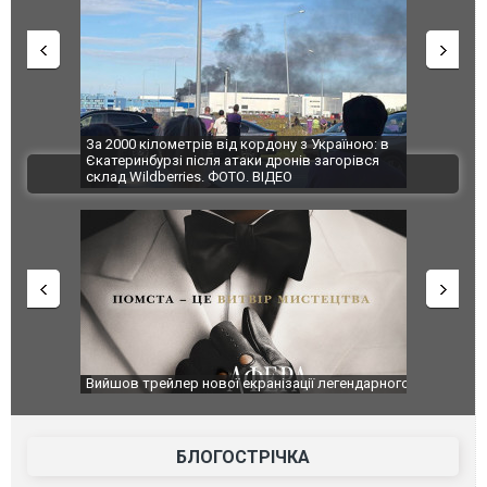
по Сумах,
За 2000 кілометрів від кордону з Україною: в
"Мої іграш
траждали
Єкатеринбурзі після атаки дронів загорівся
суперкарів
ВІДЕО
ині. ФОТО
склад Wildberries. ФОТО. ВІДЕО
оновлення
Вийшов трейлер нової екранізації легендарного
Зеленський
фільму "Афера Томаса Крауна"
перемовин
БЛОГОСТРІЧКА