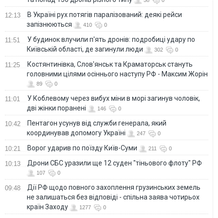
58
0
В Україні рух потягів паралізований: деякі рейси
12:13
запізнюються
410
0
У будинок влучили п'ять дронів: подробиці удару по
11:51
Київській області, де загинули люди
302
0
Костянтинівка, Слов'янськ та Краматорськ стануть
11:25
головними цілями осіннього наступу РФ - Максим Жорін
89
0
У Коблевому через вибух міни в морі загинув чоловік,
11:01
дві жінки поранені
146
0
Пентагон усунув від служби генерала, який
10:42
координував допомогу Україні
247
0
Ворог ударив по поїзду Київ-Суми
10:21
211
0
Дрони СБС уразили ще 12 суден "тіньового флоту" РФ
10:13
107
0
Дії РФ щодо повного захоплення грузинських земель
09:48
не залишаться без відповіді - спільна заява чотирьох
країн Заходу
1277
0