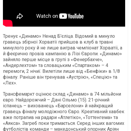
Тренує «Динамо» Ненад Б’єліца. Відомий в минуло
гравець збірної Хорватії прийшов в клуб в травні
минулого року й не лише виграв чемпіонат Хорватії, а
й феєрично провів кампанію в Лізі Європи. «Динамо»
зайняло перше місце в групі з «Фенербахче»,
«Андерлехтом» та словацьким «Спартаком» – 4
перемоги, 2 нічиї. Вилетіли лише від «Бенфіки» в 1/8
фіналу. Раніше він тренував «Аустрію», «Спецію» та
«Лех».
Трансфемаркт оцінює склад «Динамо» в 74 мільйони
євро. Найдорожчий – Дані Ольмо (15). 21-річний
іспанець – вихованець «Барселони» й найкращий
гравець фіналу молодіжного Євро. Креативний хавбек
вже потрапив на радари «Атлетіко», «Тоттенгема» та
«Аякса». Загреб поки тримається. Серед інших вагомих
футболістів команди – македонський опорник Аріян