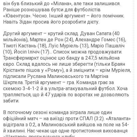
він був близький до «Мілана», але таки залишився.
Раніше розношував бутси для футболістів
«Ювентуса». Чесно. Інший аргумент – його помічник.
Навіть Зідан просив його розробити дієту.
Другий аргумент – крутий склад. Дуван Сапата (40
мільйонів), Мартен де Рон (24), Алехандре Гомес (16),
Тімоті Кастань (18), Луїс Муріель (13), Маріо Пашаліч
(10), Йосіп Ілічіч (17)... Список можна продовжувати.
Трансфермаркт оцінює цю банду в 247,5 мільйона
євро. Склад вдалось не лише зберегти (тільки Браян
Крістанте пішов у «Рому»), а й зміцнити – крім Муріеля,
підписали Руслана Малиновського та Мартіна
Шкртела. Третій аргумент – гра. Команда грає за
схемою 3-4-1-2 й в ультра-атакувальний футбол. Хоча
трапляється, що й 47 ударів по воротах не дозволяють
забити.
В поточному сезоні команда зіграла лише один
офіційний матч – на виїзді проти СПАЛ (3:2). «Аталанта»
відіграла з 0:2, а Малиновський вийшов на поле на 54-
й хвилині. Нас чекає ще одне протистояння вихованця
«Шахтаря» проти рідного клубу.