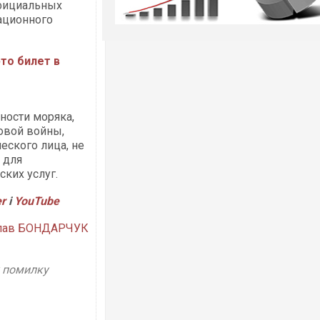
официальных
рационного
это билет в
ности моряка,
овой войны,
еского лица, не
 для
ских услуг.
er
і
Y
ouTube
лав БОНДАРЧУК
у помилку