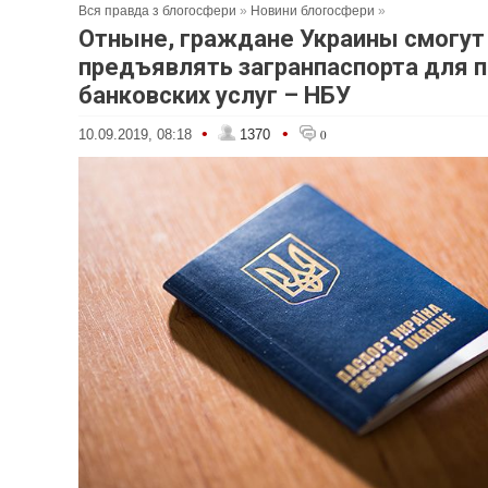
Вся правда з блогосфери
»
Новини блогосфери
»
Отныне, граждане Украины смогут
предъявлять загранпаспорта для 
банковских услуг – НБУ
•
•
10.09.2019, 08:18
1370
0