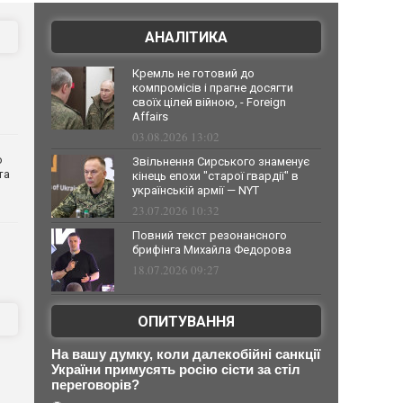
АНАЛІТИКА
Кремль не готовий до
компромісів і прагне досягти
своїх цілей війною, - Foreign
Affairs
03.08.2026 13:02
о
Звільнення Сирського знаменує
та
кінець епохи "старої гвардії" в
українській армії — NYT
23.07.2026 10:32
Повний текст резонансного
брифінга Михайла Федорова
18.07.2026 09:27
ОПИТУВАННЯ
На вашу думку, коли далекобійні санкції
України примусять росію сісти за стіл
переговорів?