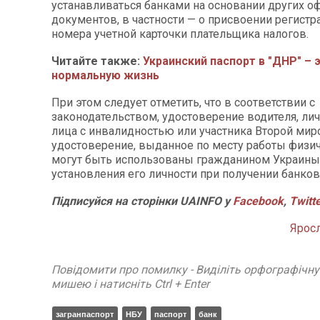
устанавливаться банками на основании других 
документов, в частности — о присвоении регист
номера учетной карточки плательщика налогов.
Читайте также:
Украинский паспорт в "ДНР" – 
нормальную жизнь
При этом следует отметить, что в соответствии с
законодательством, удостоверение водителя, лич
лица с инвалидностью или участника Второй мир
удостоверение, выданное по месту работы физич
могут быть использованы гражданином Украины
установления его личности при получении банков
Підписуйся на сторінки UAINFO у
Facebook
,
Twitt
Ярос
Повідомити про помилку - Виділіть орфографічн
мишею і натисніть Ctrl + Enter
загранпаспорт
НБУ
паспорт
банк