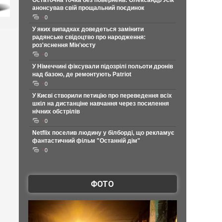
Остаточна точка без повернень: Олександр Усік
анонсував свій прощальний поєдинок
0
У яких випадках доведеться замінити
радянське свідоцтво про народження:
роз'яснення Мін'юсту
0
У Німеччині фіксували підозрілі польоти дронів
над базою, де ремонтують Patriot
0
У Києві створили петицію про переведення всіх
шкіл на дистанціне навчання через посилення
нічних обстрілів
0
Netflix поселив людину у білборді, що рекламує
фантастичний фільм "Останній дім"
0
ФОТО