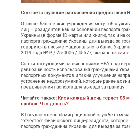
Соответствующие разъяснения предоставил 
Отныне, банковские учреждения могут обслужив
лиц — резидентов как на основании паспорта гр
Украины (в форме ID-карты или книги), так и на 
паспорта гражданина Украины для выезда за гра
говорится в письме Национального банка Украины
2019 года № Р / 25-0006 / 45577, сказано на
сайте
Соответствующими разъяснениями НБУ подтвер
равнозначность использования гражданами Укр
паспортных документов и такие улучшения напр
устранение недоразумений, которые ранее возни
предъявлении паспорта для выезда за границу.
Читайте также:
Киев каждый день теряет $3 м
пробок. Что делать?
В Государственной миграционной службе отмечаю
"отчество" физического лица-резидента, которое
паспорте гражданина Украины для выезда за гра