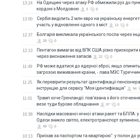
На Одещині через атаку РФ обмежили рух до пунк
13:24
кордоні з Молдовою
5
0
Сербія виділить 2 млн євро на українську енергет
13:00
участь у відновленні одного з міст
13
0
Болгарія викликала українського посла через ін
12:37
28
0
Пентагон вимагає від ВПК США різко прискорити
12:13
через виснаження запасів
22
0
РФ може вдатися до ядерної зброї, якщо опинит
11:49
загрозою виживання країни, - лава МЗС Туреччи
Як перевірити результат ідентифікації пенсіонер
11:25
інструкцію для сервісу "Моя ідентифікація"
94
Трамп хоче Гренландії: пов'язана з його оточенн
11:01
везе туди бурове обладнання
97
0
Наслідки масованої нічної атаки ракет та БПЛА: 
10:38
Одеси зникло світло, електротранспорт зупинено,
49
0
Приїхав за паспортом та квартирою": у полон до 
10:13