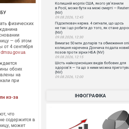
Колишній морпіх США, якого ув’язнили
в Росії, може бути на межі смерті — Reuter
НБУ
(NV)
09.08.2026, 12:45
ать физических
Підсилювач керма. 4 сигнали, що щось
не так і що робити до того, як стане доро
ажданина
(NV)
основании
09.08.2026, 12:30
ницу — об этом
Вимагає 50 млн доларів та обмеження опі
 от 4 сентября
колишня наречена Дончича подала нови
 dmsu.gov.ua.
позов проти зірки НБА (NV)
09.08.2026, 12:15
ждается
Шість найкорисніших видів бобових для
здоров’я — та що з ними можна приготув
аины обоих
(NV)
авлены на
09.08.2026, 12:00
кали при
ІНФОГРАФІКА
лн из-за
т, что
 не содержится в
ницу, может