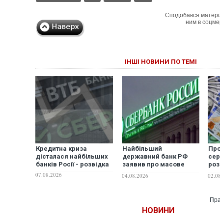
Сподобався матері
ним в соцме
ІНШІ НОВИНИ ПО ТЕМІ
Кредитна криза
Найбільший
Про
дісталася найбільших
державний банк РФ
сер
банків Росії - розвідка
заявив про масове
роз
вимирання бізнесу в
від
07.08.2026
04.08.2026
02.0
країні
Пра
НОВИНИ