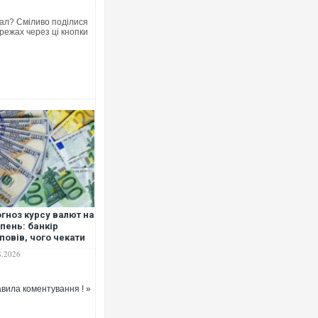
ал? Сміливо поділися
режах через ці кнопки
Ворог завдав комбінованого уда
двоє поранених. Ще десятеро п
після атаки БПЛА по ринку на Су
гноз курсу валют на
пень: банкір
повів, чого чекати
 долара та євро
8.2026
Приїхав за паспортом та кварти
до українських військових потр
вила коментування ! »
зіркового футболіста Мохамеда