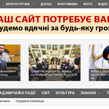
БЛОГОСТРІЧКА
ДОСЬЄ
БЛОГОЖАБИ
ФОТО
ВІДЕО
ефанішиній
Трамп не передасть Україні
Вибух у рес
захід
сотні ракет до Patriot, бо у США
ціллю був г
...
пр...
АДЗВИЧАЙНІ ПОДІЇ
СВІТ
КУЛЬТУРА
ЗНАННЯ
ТАРИФИ
ПОДВИГИ УКРАЇНЦІВ