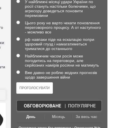
У найближчі місяці удари України по
росії стануть настільки болючими, що
s
агресору доведеться поновити
перемовини
Цього року не варто чекати поновлення
переговорного процесу. А от наступного
го
- можливо все
рф навпаки піде на ескалацію попри
ки:
здоровий глузд і намагатиметься
й
триматися до останнього
Найближчим часом росія може
погодитись на переговори, але
серйозних намірів росіяни не матимуть
ати
Вже давно не роблю жодних прогнозів
щодо завершення війни
ОБГОВОРЮВАНЕ
|
ПОПУЛЯРНЕ
День
Місяць
За весь час