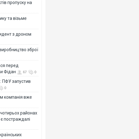
тів пропуску на
ику та візьме
цидент з дроном
 виробництво зброї
ься перед
ни Фідан
67
0
а: ПФУ запустив
0
ям компанія вже
у чотирьох районах
 є постраждалі
українських