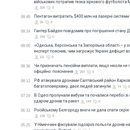
військових потрапив тезка зіркового футболіста
326
0
Пентагон витратить $400 млн на лазерні системи
09:48
35
0
Гантер Байден повідомив про погіршення стану
09:24
159
0
«Одеська, Херсонська та Запорізька області – у зо
09:00
експерт пояснив, чим загрожує Україні дефіцит в
111
0
Чи призначать пенсійни виплати, якщо ніколи не
08:36
офіційно: пояснення
207
0
РФ атакувала дронами Салтівський район Харкова
08:12
багатоповерхівку, двоє людей загинули
74
0
В Одесі пролунали вибухи та почалися перебої зі с
07:29
ударом дронів та ракет
143
0
Російському Бєлгороду вночі не дала спати серія
06:33
126
0
У Німеччині фіксували підозрілі польоти дронів н
05:25