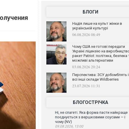
БЛОГИ
получения
Надія лише на культ жінки в
українській культурі
06.08.2026 08:49
Чому США не готові передати
Україні ліцензію на виробництв
ракет Patriot: політика, безпека 
можливі альтернативи
03.08.2026 20:24
Перспектива: ЗСУ добомблять і
всі інші склади Wildberries
23.07.2026 11:31
БЛОГОСТРІЧКА
Ні, не спагеті. Яка форма пасти найкраще
поєднується з вершковими соусами — і
чому (NV)
09.08.2026, 13:00