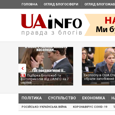
ГОЛОВНА
ОГЛЯД БЛОГОСФЕРИ
ОГЛЯД БЛОГОЖАБ
Експослу в США Ст
Підбірка блогожаб та
обрали запобіжний 
фотоприколів від UAINFO за 7
серпня
ПОЛІТИКА
СУСПІЛЬСТВО
ЕКОНОМІКА
Н
РОСІЙСЬКО-УКРАЇНСЬКА ВІЙНА
КОРОНАВІРУС COVID-19