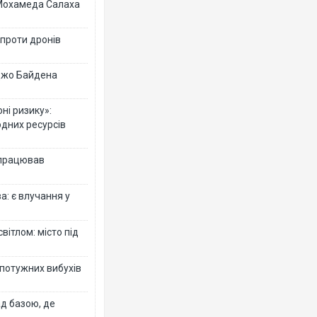
 Мохамеда Салаха
 проти дронів
 Джо Байдена
ні ризику»:
одних ресурсів
 працював
: є влучання у
вітлом: місто під
 потужних вибухів
ад базою, де