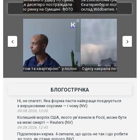
траждали
Єкатеринбурзі після атаки дронів загорівся
суперкарів
ВІДЕО
ині. ФОТО
склад Wildberries. ФОТО. ВІДЕО
": у полон
Одесу накрила потужна злива з градом та
Вже вивели 
в тезка
ураганним вітром
позашляхов
лаха
БЛОГОСТРІЧКА
Ні, не спагеті. Яка форма пасти найкраще поєднується
з вершковими соусами — і чому (NV)
09.08.2026, 13:00
Колишній морпіх США, якого ув’язнили в Росії, може бути
на межі смерті — Reuters (NV)
09.08.2026, 12:45
Підсилювач керма. 4 сигнали, що щось не так і що робити
до того, як стане дорого (NV)