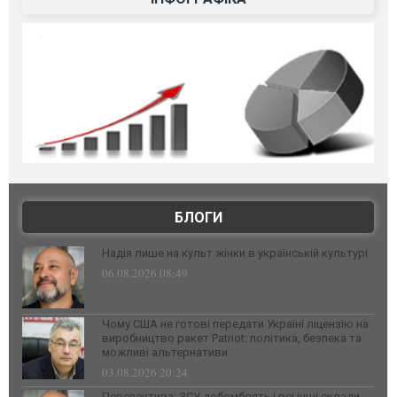
БЛОГИ
Надія лише на культ жінки в українській культурі
06.08.2026 08:49
Чому США не готові передати Україні ліцензію на
виробництво ракет Patriot: політика, безпека та
можливі альтернативи
03.08.2026 20:24
Перспектива: ЗСУ добомблять і всі інші склади