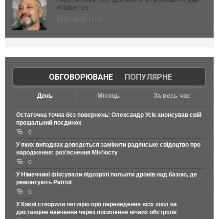
Wildberries
23.07.2026 11:31
ОБГОВОРЮВАНЕ
|
ПОПУЛЯРНЕ
День
Місяць
За весь час
Остаточна точка без повернень: Олександр Усік анонсував свій
прощальний поєдинок
0
У яких випадках доведеться замінити радянське свідоцтво про
народження: роз'яснення Мін'юсту
0
У Німеччині фіксували підозрілі польоти дронів над базою, де
ремонтують Patriot
0
У Києві створили петицію про переведення всіх шкіл на
дистанціне навчання через посилення нічних обстрілів