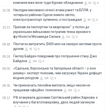
компанія вже везе туди бурове обладнання
91
0
Наслідки масованої нічної атаки ракет та БПЛА: у
10:38
чотирьох районах Одеси зникло світло,
електротранспорт зупинено, є постраждалі
49
0
Приїхав за паспортом та квартирою": у полон до
10:13
українських військових потрапив тезка зіркового
футболіста Мохамеда Салаха
312
0
Пентагон витратить $400 млн на лазерні системи проти
09:48
дронів
35
0
Гантер Байден повідомив про погіршення стану Джо
09:24
Байдена
155
0
«Одеська, Херсонська та Запорізька області – у зоні
09:00
ризику»: експерт пояснив, чим загрожує Україні дефіцит
водних ресурсів
108
0
Чи призначать пенсійни виплати, якщо ніколи не
08:36
працював офіційно: пояснення
205
0
РФ атакувала дронами Салтівський район Харкова: є
08:12
влучання у багатоповерхівку, двоє людей загинули
73
0