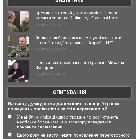
АНАЛІТИКА
Кремль не готовий до компромісів і прагне
досягти своїх цілей війною, - Foreign Affairs
03.08.2026 13:02
Звільнення Сирського знаменує кінець епохи
"старої гвардії" в українській армії — NYT
23.07.2026 10:32
Повний текст резонансного брифінга Михайла
Федорова
18.07.2026 09:27
ОПИТУВАННЯ
На вашу думку, коли далекобійні санкції України
примусять росію сісти за стіл переговорів?
У найближчі місяці удари України по росії стануть
настільки болючими, що агресору доведеться
поновити перемовини
Цього року не варто чекати поновлення переговорного