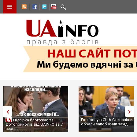
Експослу в США Стефанішині
Підбірка блогожаб та
обрали запобіжний захід
фотоприколів від UAINFO за 7
серпня