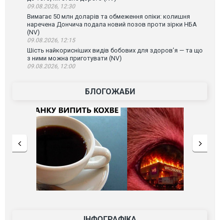
09.08.2026, 12:30
Вимагає 50 млн доларів та обмеження опіки: колишня
наречена Дончича подала новий позов проти зірки НБА
(NV)
09.08.2026, 12:15
Шість найкорисніших видів бобових для здоров’я — та що
з ними можна приготувати (NV)
09.08.2026, 12:00
БЛОГОЖАБИ
ІНФОГРАФІКА