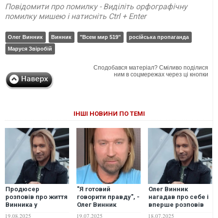
Повідомити про помилку - Виділіть орфографічну
помилку мишею і натисніть Ctrl + Enter
Олег Винник
Винник
"Всем мир 519"
російська пропаганда
Маруся Звіробій
Сподобався матеріал? Сміливо поділися
ним в соцмережах через ці кнопки
ІНШІ НОВИНИ ПО ТЕМІ
Продюсер
"Я готовий
Олег Винник
розповів про життя
говорити правду", -
нагадав про себе і
Винника у
Олег Винник
вперше розповів
Німеччині:
розповів про
про свого сина
19.08.2025
19.07.2025
18.07.2025