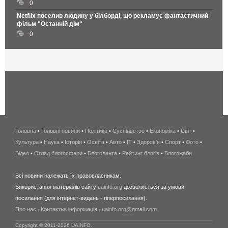
0
Netflix поселив людину у білборді, що рекламує фантастичний
фільм "Останній дім"
0
Головна
•
Головні новини
•
Політика
•
Суспільство
•
Економіка
беспроводной
•
Світ
•
Культура
•
Наука
•
Історія
•
Освіта
•
Авто
•
IT
•
Здоров'я
интернет
•
Спорт
•
Фото
•
Відео
•
Огляд блогосфери
•
Блоголента
•
Рейтинг блогів
киев
•
Блогожаби
и
Всі новини належать їх правовласникам.
область
Використання матеріалів сайту
uainfo.org
дозволяється за умови
wimax
посилання (для інтернет-видань - гіперпосилання).
интернет
Про нас
.
Контактна інформація
.
uainfo.org@gmail.com
в
киеве
Copyright © 2011-2026 UAINFO.