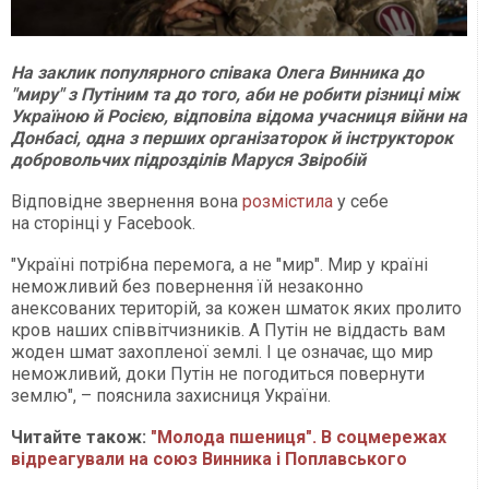
На заклик популярного співака Олега Винника до
"миру" з Путіним та до того, аби не робити різниці між
Україною й Росією, відповіла відома учасниця війни на
Донбасі, одна з перших організаторок й інструкторок
добровольчих підрозділів Маруся Звіробій
Відповідне звернення вона
розмістила
у себе
на сторінці у Facebook.
"Україні потрібна перемога, а не "мир". Мир у країні
неможливий без повернення їй незаконно
анексованих територій, за кожен шматок яких пролито
кров наших співвітчизників. А Путін не віддасть вам
жоден шмат захопленої землі. І це означає, що мир
неможливий, доки Путін не погодиться повернути
землю", – пояснила захисниця України.
Читайте також:
"Молода пшениця". В соцмережах
відреагували на союз Винника і Поплавського