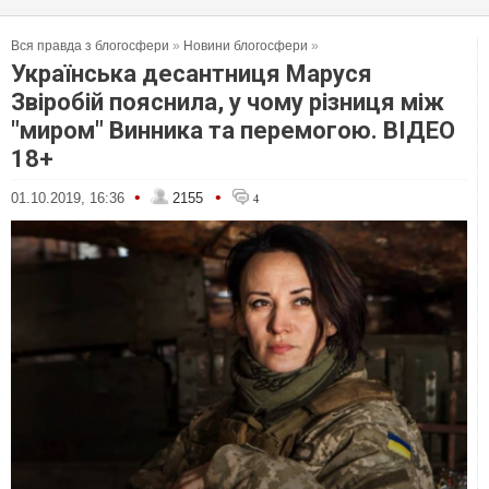
Вся правда з блогосфери
»
Новини блогосфери
»
Українська десантниця Маруся
Звіробій пояснила, у чому різниця між
"миром" Винника та перемогою. ВІДЕО
18+
•
•
01.10.2019, 16:36
2155
4