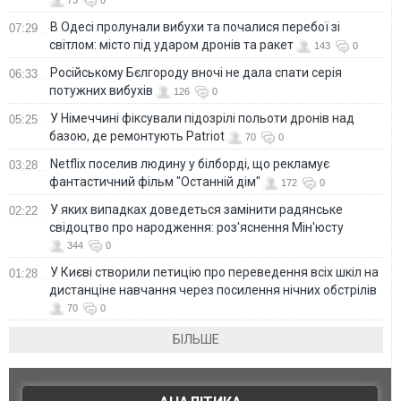
В Одесі пролунали вибухи та почалися перебої зі
07:29
світлом: місто під ударом дронів та ракет
143
0
Російському Бєлгороду вночі не дала спати серія
06:33
потужних вибухів
126
0
У Німеччині фіксували підозрілі польоти дронів над
05:25
базою, де ремонтують Patriot
70
0
Netflix поселив людину у білборді, що рекламує
03:28
фантастичний фільм "Останній дім"
172
0
У яких випадках доведеться замінити радянське
02:22
свідоцтво про народження: роз'яснення Мін'юсту
344
0
У Києві створили петицію про переведення всіх шкіл на
01:28
дистанціне навчання через посилення нічних обстрілів
70
0
БІЛЬШЕ