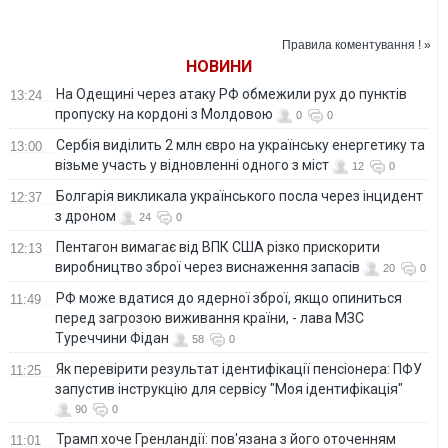
"Говорив, що на
конфлікт із
нього полюють
експродюсером
чеченці"
Правила коментування ! »
НОВИНИ
На Одещині через атаку РФ обмежили рух до пунктів
13:24
пропуску на кордоні з Молдовою
0
0
Сербія виділить 2 млн євро на українську енергетику та
13:00
візьме участь у відновленні одного з міст
12
0
Болгарія викликала українського посла через інцидент
12:37
з дроном
24
0
Пентагон вимагає від ВПК США різко прискорити
12:13
виробництво зброї через виснаження запасів
20
0
РФ може вдатися до ядерної зброї, якщо опиниться
11:49
перед загрозою виживання країни, - лава МЗС
Туреччини Фідан
58
0
Як перевірити результат ідентифікації пенсіонера: ПФУ
11:25
запустив інструкцію для сервісу "Моя ідентифікація"
90
0
Трамп хоче Гренландії: пов'язана з його оточенням
11:01