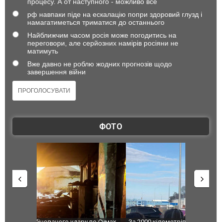
процесу. А от наступного - можливо все
рф навпаки піде на ескалацію попри здоровий глузд і
намагатиметься триматися до останнього
Найближчим часом росія може погодитись на
переговори, але серйозних намірів росіяни не
матимуть
Вже давно не роблю жодних прогнозів щодо
завершення війни
ФОТО
по Сумах,
За 2000 кілометрів від кордону з Україною: в
"Мої іграш