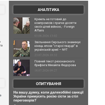
АНАЛІТИКА
Кремль не готовий до
компромісів і прагне досягти
своїх цілей війною, - Foreign
Affairs
03.08.2026 13:02
о
Звільнення Сирського знаменує
та
кінець епохи "старої гвардії" в
українській армії — NYT
23.07.2026 10:32
Повний текст резонансного
брифінга Михайла Федорова
18.07.2026 09:27
ОПИТУВАННЯ
На вашу думку, коли далекобійні санкції
в
України примусять росію сісти за стіл
переговорів?