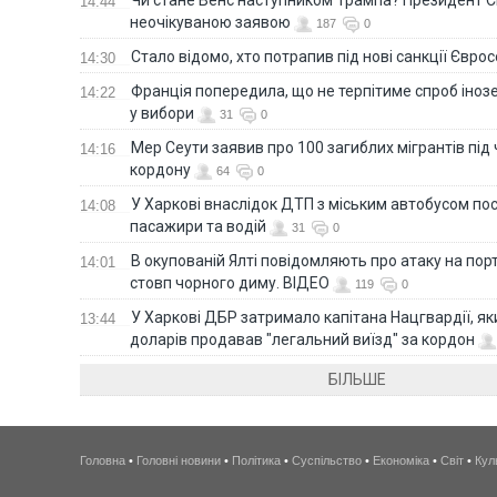
14:44
неочікуваною заявою
187
0
Стало відомо, хто потрапив під нові санкції Євро
14:30
Франція попередила, що не терпітиме спроб іно
14:22
у вибори
31
0
Мер Сеути заявив про 100 загиблих мігрантів під
14:16
кордону
64
0
У Харкові внаслідок ДТП з міським автобусом п
14:08
пасажири та водій
31
0
В окупованій Ялті повідомляють про атаку на порт
14:01
стовп чорного диму. ВІДЕО
119
0
У Харкові ДБР затримало капітана Нацгвардії, яки
13:44
доларів продавав "легальний виїзд" за кордон
БІЛЬШЕ
Головна
•
Головні новини
•
Політика
•
Суспільство
•
Економіка
•
Світ
•
Кул