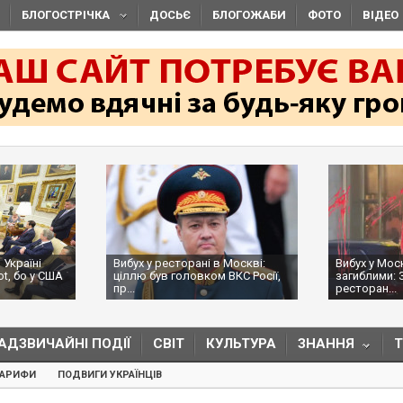
БЛОГОСТРІЧКА
ДОСЬЄ
БЛОГОЖАБИ
ФОТО
ВІДЕО
 Україні
Вибух у ресторані в Москві:
Вибух у Мос
ot, бо у США
ціллю був головком ВКС Росії,
загиблими: 
пр...
ресторан...
АДЗВИЧАЙНІ ПОДІЇ
СВІТ
КУЛЬТУРА
ЗНАННЯ
ТАРИФИ
ПОДВИГИ УКРАЇНЦІВ