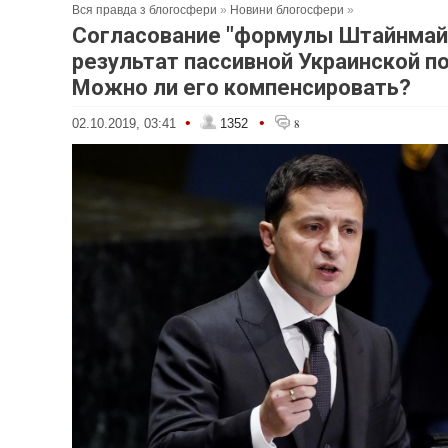
Вся правда з блогосфери
»
Новини блогосфери
»
Согласование "формулы Штайнмай
результат пассивной Украинской п
Можно ли его компенсировать?
•
•
02.10.2019, 03:41
1352
8