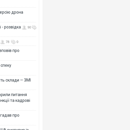
версію дрона
 - розвідка
90
78
0
зповів про
 спеку
ть склади — ЗМІ
орили питання
нкції та кадрові
згадав про
ША виступив із