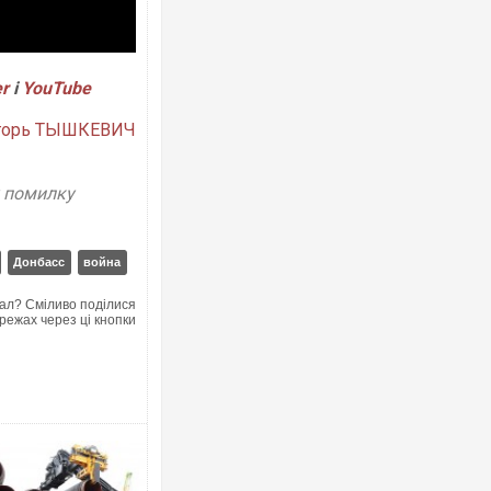
er
і
Y
ouTube
горь ТЫШКЕВИЧ
Ворог завдав комбінованого удару по
двоє поранених. Ще десятеро постр
після атаки БПЛА по ринку на Сумщин
у помилку
Донбасс
война
ал? Сміливо поділися
режах через ці кнопки
В окупованій Ялті повідомляють про 
порт: над містом навис стовп чорног
ВІДЕО