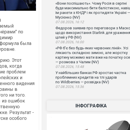
«Вони поспішають». Чому Росія в серпні
буде максимально бити балістикою, наві
їм ракети з КНДР і як протидіяти Україні 
Мусієнко (NV)
й
07.08.2026, 16:12
даемый
Федоров заявив про переговори з Маск
нёрами" по
щодо використання Starlink для ураженн
адимир
цілей у РФ (NV)
07.08.2026, 16:00
я формула была
«РФ б'є без будь-яких червоних ліній». Усі
уровне.
лякають складною зимою, але жорстку
картину можемо мати вже на початку осе
арию. Этот
— розмова з Чалим (NV)
дов, когда
07.08.2026, 15:48
ние проблем
У найбільших банках РФ зростає частка
опейских и
проблемних кредитів на тлі ударів
по Wildberries — розвідка (NV)
венного видения
07.08.2026, 15:36
краины в
ого ни того.
ы из ошибок
ІНФОГРАФІКА
ственную
ке. Результат -
ске особого