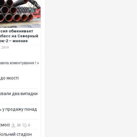
сия обменивает
басс на Северный
ок-2 – мнение
1.2019
вила коментування ! »
 до якості
ксували два випадки
ь у продажу понад
смосі
28
0
больний стадіон