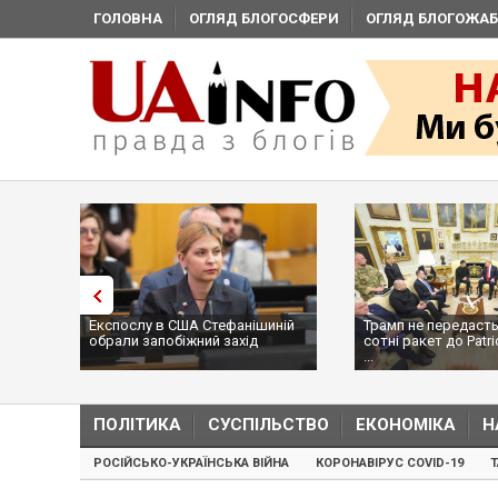
ГОЛОВНА
ОГЛЯД БЛОГОСФЕРИ
ОГЛЯД БЛОГОЖАБ
Експослу в США Стефанішиній
Трамп не передасть
обрали запобіжний захід
сотні ракет до Patri
...
ПОЛІТИКА
СУСПІЛЬСТВО
ЕКОНОМІКА
Н
РОСІЙСЬКО-УКРАЇНСЬКА ВІЙНА
КОРОНАВІРУС COVID-19