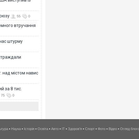
союзу
55
0
земного втручання
 час штурму
остраждали
: над містом навис
й за 8 тис.
75
0
ьтура
•
Наука
•
Історія
•
Освіта
•
Авто
•
IT
•
Здоров'я
•
Спорт
•
Фото
•
Відео
•
Огляд блог