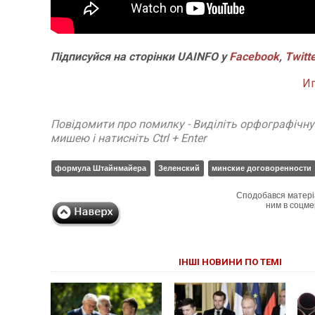
Підписуйся на сторінки UAINFO у
Facebook
,
Twitt
И
Повідомити про помилку - Виділіть орфографічн
мишею і натисніть Ctrl + Enter
формула Штайнмайера
Зеленский
минские договоренности
Сподобався матері
ним в соцме
ІНШІ НОВИНИ ПО ТЕМІ