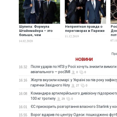
Шулипа: Формула
Неприятная правда о
Рос
Штайнмайера – это
переговорах в Париже
Дон
больше, чем
пот
11.12.2019
государственная
07.1
14.02.2020
измена
Пра
НОВИНИ
Після ударів по НПЗ у Росії хочуть знизити вимоги
16:32
авіапального — росЗМІ
0
0
Жертв вкусили комарі: у Україні за пів року зафі
16:16
гарячки Західного Нілу
27
0
Командира артилерійського дивізіону підозрюют
16:08
100 кг тротилу
29
0
ЄС прискорить розгортання власного Starlink у ко
16:01
Ворог вдарив по центру Одеси: пошкоджено фут
15:55