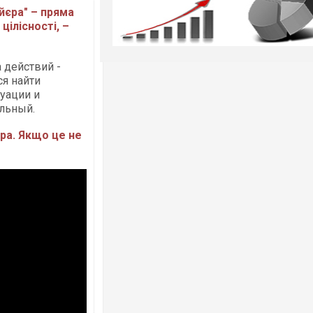
єра" – пряма
цілісності, –
а действий -
ся найти
уации и
альный.
ра. Якщо це не