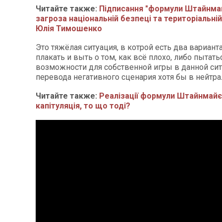
Читайте также:
Підписання "формули Штайнмай
загроза національній безпеці та територіальній 
Юлія Тимошенко
Это тяжёлая ситуация, в котрой есть два вариант
плакать и выть о том, как всё плохо, либо пытать
возможности для собственной игры в данной сит
перевода негативного сценария хотя бы в нейтр
Читайте также:
Реалізації формули Штайнмайє
капітуляція, то що тоді?