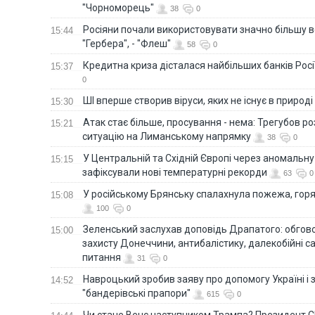
"Чорноморець"
38
0
Росіяни почали використовувати значно більшу 
15:44
"Гербера", - "Флеш"
58
0
Кредитна криза дісталася найбільших банків Росії
15:37
0
ШІ вперше створив віруси, яких не існує в природі
15:30
Атак стає більше, просування - нема: Трегубов ро
15:21
ситуацію на Лиманському напрямку
38
0
У Центральній та Східній Європі через аномальну
15:15
зафіксували нові температурні рекорди
63
0
У російському Брянську спалахнула пожежа, горя
15:08
100
0
Зеленський заслухав доповідь Драпатого: обгов
15:00
захисту Донеччини, антибалістику, далекобійні са
питання
31
0
Навроцький зробив заяву про допомогу Україні і 
14:52
"бандерівські прапори"
615
0
Чи стане Венс наступником Трампа? Президент С