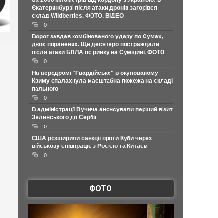
За 2000 кілометрів від кордону з Україною: в
Єкатеринбурзі після атаки дронів загорівся
склад Wildberries. ФОТО. ВІДЕО
0
Ворог завдав комбінованого удару по Сумах,
двоє поранених. Ще десятеро постраждали
після атаки БПЛА по ринку на Сумщині. ФОТО
0
На аеродромі "Гвардійське" в окупованому
Криму спалахнула масштабна пожежа на складі
пального
0
В адміністрації Вучича анонсували перший візит
Зеленського до Сербії
0
США розширили санкції проти Куби через
військову співпрацю з Росією та Китаєм
0
ФОТО