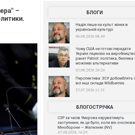
ера" –
БЛОГИ
олитики.
Надія лише на культ жінки в
українській культурі
06.08.2026 08:49
Чому США не готові передати
Україні ліцензію на виробництв
ракет Patriot: політика, безпека 
можливі альтернативи
03.08.2026 20:24
Перспектива: ЗСУ добомблять і
всі інші склади Wildberries
23.07.2026 11:31
БЛОГОСТРІЧКА
СЗР за часів Умєрова керуватимуть
заступники, як це було, коли він очолюва
Міноборони — Железняк (NV)
07.08.2026, 16:24