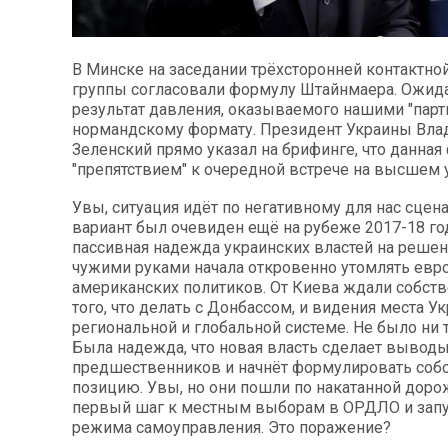
В Минске на заседании трёхсторонней контактно
группы согласовали формулу Штайнмаера. Ожи
результат давления, оказываемого нашими "парт
нормандскому формату. Президент Украины Вл
Зеленский прямо указал на брифинге, что данна
"препятствием" к очередной встрече на высшем 
Увы, ситуация идёт по негативному для нас сцен
вариант был очевиден ещё на рубеже 2017-18 го
пассивная надежда украинских властей на реше
чужими руками начала откровенно утомлять евр
американских политиков. От Киева ждали собст
того, что делать с Донбассом, и видения места У
региональной и глобальной системе. Не было ни т
Была надежда, что новая власть сделает вывод
предшественников и начнёт формулировать соб
позицию. Увы, но они пошли по накатанной дорож
первый шаг к местным выборам в ОРДЛО и запу
режима самоуправления. Это поражение?