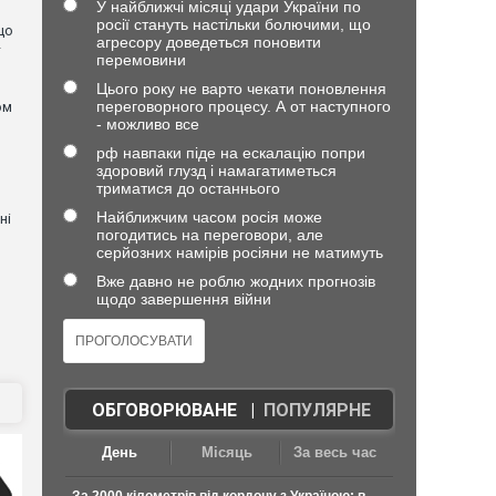
У найближчі місяці удари України по
росії стануть настільки болючими, що
що
агресору доведеться поновити
—
перемовини
Цього року не варто чекати поновлення
переговорного процесу. А от наступного
ом
- можливо все
я
рф навпаки піде на ескалацію попри
здоровий глузд і намагатиметься
триматися до останнього
Найближчим часом росія може
ні
погодитись на переговори, але
серйозних намірів росіяни не матимуть
Вже давно не роблю жодних прогнозів
щодо завершення війни
ОБГОВОРЮВАНЕ
|
ПОПУЛЯРНЕ
День
Місяць
За весь час