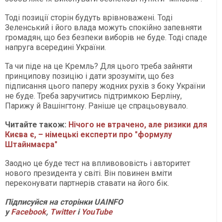
Тоді позиції сторін будуть врівноважені. Тоді
Зеленський і його влада можуть спокійно запевняти
громадян, що без безпеки виборів не буде. Тоді спаде
напруга всередині України.
Та чи піде на це Кремль? Для цього треба зайняти
принципову позицію і дати зрозуміти, що без
підписання цього паперу жодних рухів з боку України
не буде. Треба заручитись підтримкою Берліну,
Парижу й Вашінгтону. Раніше це спрацьовувало.
Читайте також:
Нічого не втрачено, але ризики для
Києва є, – німецькі експерти про "формулу
Штайнмаєра"
Заодно це буде тест на впливововість і авторитет
нового президента у світі. Він повинен вміти
переконувати партнерів ставати на його бік.
Підписуйся на сторінки UAINFO
у
Facebook
,
Twitter
і
Y
ouTube