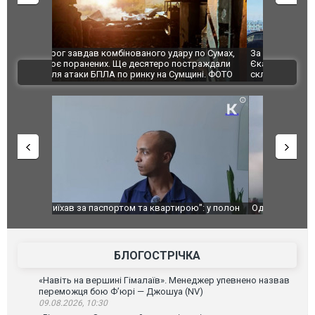
по Сумах,
За 2000 кілометрів від кордону з Україною: в
"Мої іграш
траждали
Єкатеринбурзі після атаки дронів загорівся
суперкарів
ВІДЕО
ині. ФОТО
склад Wildberries. ФОТО. ВІДЕО
": у полон
Одесу накрила потужна злива з градом та
Вже вивели 
в тезка
ураганним вітром
позашляхов
лаха
БЛОГОСТРІЧКА
«Навіть на вершині Гімалаїв». Менеджер упевнено назвав
переможця бою Ф’юрі — Джошуа (NV)
09.08.2026, 10:30