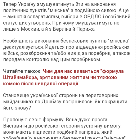
Тепер Україну змушуватимуть йти на виконання
політичних пунктів "мінська" з подвійною силою. А це
– амністія сепаратистам, вибори в ОРДЛО і особливий
статус цих утворень. При чому змушуватимуть не
лише з Москви, а й з Берліна й Парижа.
Необхідність виконання безпекових пунктів "мінська"
деактуалізується. Йдеться про відведення російських
військ, роззброєння та/або вивід за поребрик, а також
передача контролю над цим поребриком.
Читайте також:
Чим для нас виявиться "формула
Штайнмайєра, врятованим життям чи тяжкою
комою після невдалої операції
Становище української сторони на переговорних
майданчиках по Донбасу погіршилось. Як покращити
його знову?
Пропоную свою формулу. Вона дуже проста.
Виставити до російської сторони зустрічну вимогу:
вони мають підписати подібний папірець, який
зобов'яже їх виконувати безпекові пункти "мінська".