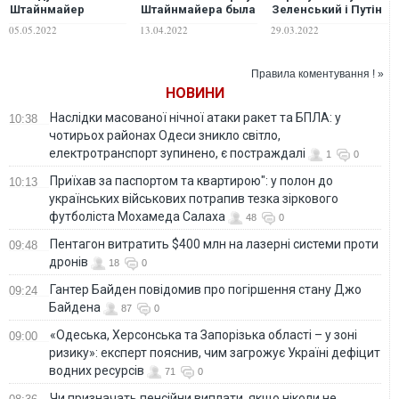
Штайнмайер
Штайнмайера была
Зеленський і Путін
подзвонив
формулой
під час
05.05.2022
13.04.2022
29.03.2022
Зеленському
разрушения
двосторонніх
Украины
перемовин, –
Подоляк
Правила коментування ! »
НОВИНИ
Наслідки масованої нічної атаки ракет та БПЛА: у
10:38
чотирьох районах Одеси зникло світло,
електротранспорт зупинено, є постраждалі
1
0
Приїхав за паспортом та квартирою": у полон до
10:13
українських військових потрапив тезка зіркового
футболіста Мохамеда Салаха
48
0
Пентагон витратить $400 млн на лазерні системи проти
09:48
дронів
18
0
Гантер Байден повідомив про погіршення стану Джо
09:24
Байдена
87
0
«Одеська, Херсонська та Запорізька області – у зоні
09:00
ризику»: експерт пояснив, чим загрожує Україні дефіцит
водних ресурсів
71
0
Чи призначать пенсійни виплати, якщо ніколи не