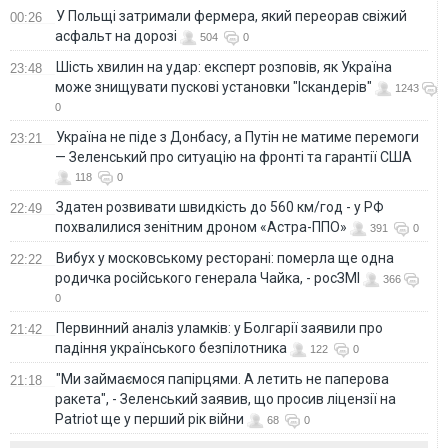
У Польщі затримали фермера, який переорав свіжий
00:26
асфальт на дорозі
504
0
Шість хвилин на удар: експерт розповів, як Україна
23:48
може знищувати пускові установки "Іскандерів"
1243
0
Україна не піде з Донбасу, а Путін не матиме перемоги
23:21
— Зеленський про ситуацію на фронті та гарантії США
118
0
Здатен розвивати швидкість до 560 км/год - у РФ
22:49
похвалилися зенітним дроном «Астра-ППО»
391
0
Вибух у московському ресторані: померла ще одна
22:22
родичка російського генерала Чайка, - росЗМІ
366
0
Первинний аналіз уламків: у Болгарії заявили про
21:42
падіння українського безпілотника
122
0
"Ми займаємося папірцями. А летить не паперова
21:18
ракета", - Зеленський заявив, що просив ліцензії на
Patriot ще у перший рік війни
68
0