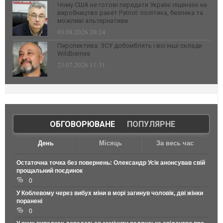
Чому США не готові передати Україні ліцензію на
виробництво ракет Patriot: політика, безпека та
можливі альтернативи
03.08.2026 20:24
Перспектива: ЗСУ добомблять і всі інші склади
Wildberries
23.07.2026 11:31
ОБГОВОРЮВАНЕ
|
ПОПУЛЯРНЕ
День
Місяць
За весь час
Остаточна точка без повернень: Олександр Усік анонсував свій
прощальний поєдинок
0
У Коблевому через вибух міни в морі загинув чоловік, дві жінки
поранені
0