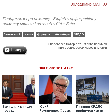
Володимир МАНКО
Повідомити про помилку - Виділіть орфографічну
помилку мишею і натисніть Ctrl + Enter
Зеленський
Кучма
формула Штайнмайера
ОРДЛО
Сподобався матеріал? Сміливо поділися
ним в соцмережах через ці кнопки
ІНШІ НОВИНИ ПО ТЕМІ
Залишили минуле
Юрий
Питання ОРДЛО
позаду.
Романенко: Формула
вирішуватимуть