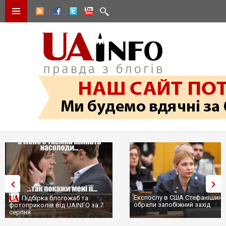
Експослу в США Стефанішині
Підбірка блогожаб та
обрали запобіжний захід
фотоприколів від UAINFO за 7
серпня