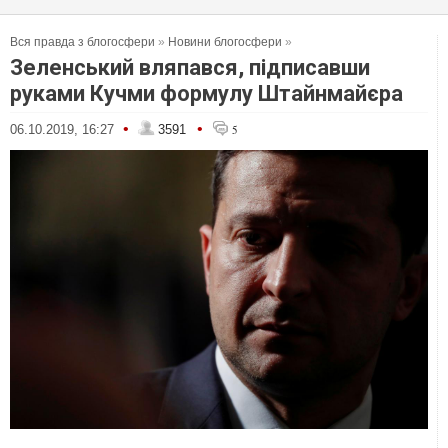
Вся правда з блогосфери
»
Новини блогосфери
»
Зеленський вляпався, підписавши
руками Кучми формулу Штайнмайєра
•
•
06.10.2019, 16:27
3591
5