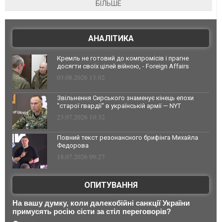
БІЛЬШЕ
АНАЛІТИКА
Кремль не готовий до компромісів і прагне
досягти своїх цілей війною, - Foreign Affairs
03.08.2026 13:02
Звільнення Сирського знаменує кінець епохи
"старої гвардії" в українській армії — NYT
23.07.2026 10:32
Повний текст резонансного брифінга Михайла
Федорова
18.07.2026 09:27
ОПИТУВАННЯ
На вашу думку, коли далекобійні санкції України
примусять росію сісти за стіл переговорів?