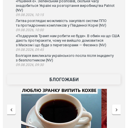
«Рішення є». Зеленський розповів, скільки часу
знадобиться Україні на розгортання виробництва Patriot
(NV)
09.08.2026, 10:15
Литва розглядає можливість закупівлі систем ППО
та протидронних комплексів у Південної Кореї (NV)
09.08.2026, 10:00
«Подарунків Трамп нам робити не буде». В обмін на що США
дають протиракети, чому не вийшло домовитися
з Маском і що буде з переговорами — Фесенко (NV)
09.08.2026, 09:45
Болгарія викликала українського посла після інциденту
з безпілотником (NV)
09.08.2026, 09:30
БЛОГОЖАБИ