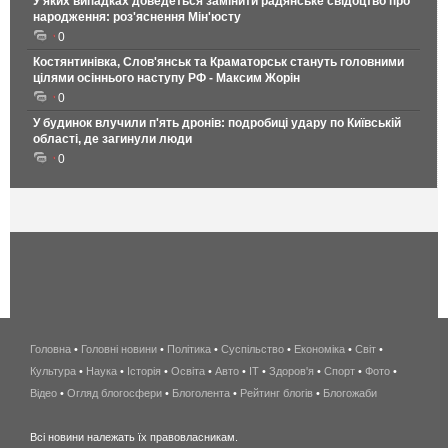
У яких випадках доведеться замінити радянське свідоцтво про
народження: роз'яснення Мін'юсту
0
Костянтинівка, Слов'янськ та Краматорськ стануть головними
цілями осіннього наступу РФ - Максим Жорін
0
У будинок влучили п'ять дронів: подробиці удару по Київській
області, де загинули люди
0
Головна
•
Головні новини
•
Політика
•
Суспільство
•
Економіка
беспроводной
•
Світ
•
Культура
•
Наука
•
Історія
•
Освіта
•
Авто
•
IT
•
Здоров'я
интернет
•
Спорт
•
Фото
•
Відео
•
Огляд блогосфери
•
Блоголента
•
Рейтинг блогів
киев
•
Блогожаби
и
Всі новини належать їх правовласникам.
область