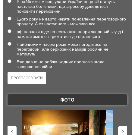
У найближчі місяці удари України по росії стануть
настільки болючими, що агресору доведеться
поновити перемовини
Цього року не варто чекати поновлення переговорного
процесу. А от наступного - можливо все
рф навпаки піде на ескалацію попри здоровий глузд і
намагатиметься триматися до останнього
Найближчим часом росія може погодитись на
переговори, але серйозних намірів росіяни не
матимуть
Вже давно не роблю жодних прогнозів щодо
завершення війни
ФОТО