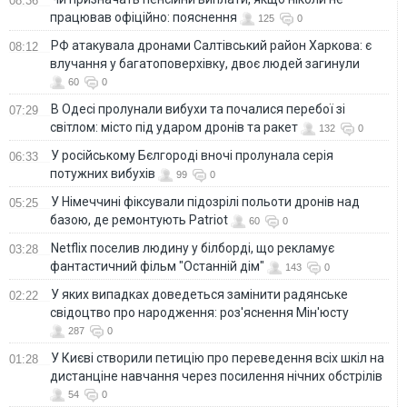
08:36
працював офіційно: пояснення
125
0
РФ атакувала дронами Салтівський район Харкова: є
08:12
влучання у багатоповерхівку, двоє людей загинули
60
0
В Одесі пролунали вибухи та почалися перебої зі
07:29
світлом: місто під ударом дронів та ракет
132
0
У російському Бєлгороді вночі пролунала серія
06:33
потужних вибухів
99
0
У Німеччині фіксували підозрілі польоти дронів над
05:25
базою, де ремонтують Patriot
60
0
Netflix поселив людину у білборді, що рекламує
03:28
фантастичний фільм "Останній дім"
143
0
У яких випадках доведеться замінити радянське
02:22
свідоцтво про народження: роз'яснення Мін'юсту
287
0
У Києві створили петицію про переведення всіх шкіл на
01:28
дистанціне навчання через посилення нічних обстрілів
54
0