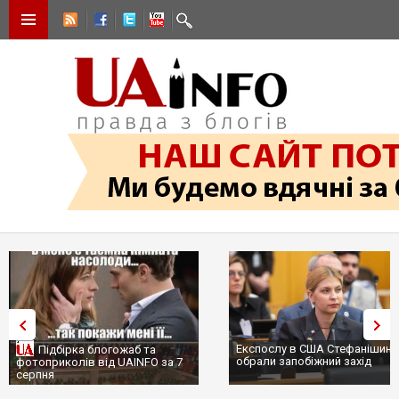
Експослу в США Стефанішиній
Підбірка блогожаб та
обрали запобіжний захід
фотоприколів від UAINFO за 7
серпня