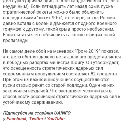
два пуска (причем один, с "Александра Невского", был
неудачным). Если пятнадцать лет назад срыв пуска
стратегической ракеты можно было объяснить
последствиями "лихих 90-х", то теперь, когда Россия
давно встала с колен и движется от одного военного
триумфа к другому, такой срыв просто необъясним.
Если пытаться его объяснить в логике официальной
пропаганды.
На самом деле сбой на маневрах "Гром-2019" показал,
что дела обстоят далеко не так, как это представляется
в победных рапортах министра Шойгу. Он утверждает,
что оснащенность стратегических ядерных сил
современным вооружением составляет 82 процента.
При этом на важнейших учениях осуществляются
пуски старых ракет со старой подлодки. Один из них
закончился неудачей. Что заставляет усомниться в
способности российских стратегических ядерных сил к
устойчивому сдерживанию.
Підписуйся на сторінки UAINFO
у
Facebook
,
Twitter
і
Y
ouTube