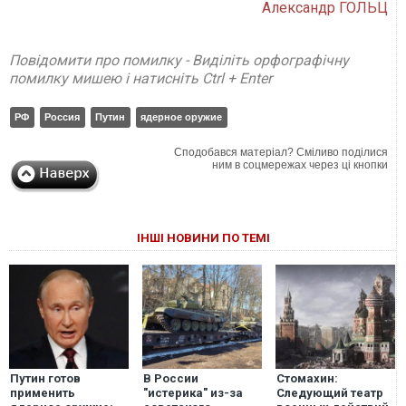
Александр ГОЛЬЦ
Повідомити про помилку - Виділіть орфографічну
помилку мишею і натисніть Ctrl + Enter
РФ
Россия
Путин
ядерное оружие
Сподобався матеріал? Сміливо поділися
ним в соцмережах через ці кнопки
ІНШІ НОВИНИ ПО ТЕМІ
Путин готов
В России
Стомахин:
применить
"истерика" из-за
Следующий театр