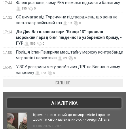
Флеш розповів, чому РЕБ не може відхиляти балістику
17:44
195
0
ЄС вимагає від Туреччини підтверджень, що вона не
17:31
постачає російський газ
93
0
До Дня Ялти: оператори "Group 13" провели
17:14
морський парад біля південного узбережжя Криму, -
ГУР
586
0
Поліція Іспанії викрила масштабну мережу контрабанди
17:00
мігрантів і наркотиків
83
0
У ЗСУ розкрили мету російських ДРГ на Вовчанському
16:45
напрямку
138
0
БІЛЬШЕ
АНАЛІТИКА
Кремль не готовий до компромісів і прагне
досягти своїх цілей війною, - Foreign Affairs
03.08.2026 13:02