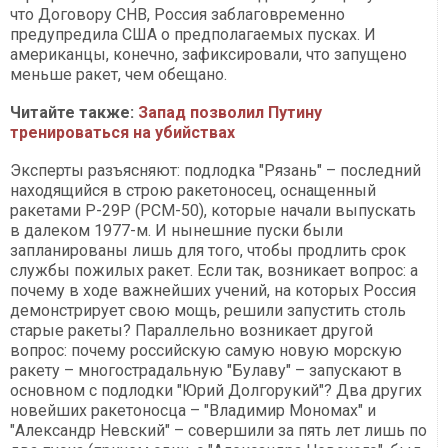
что Договору СНВ, Россия заблаговременно
предупредила США о предполагаемых пусках. И
американцы, конечно, зафиксировали, что запущено
меньше ракет, чем обещано.
Читайте также:
Запад позволил Путину
тренироваться на убийствах
Эксперты разъясняют: подлодка "Рязань" – последний
находящийся в строю ракетоносец, оснащенный
ракетами Р-29Р (РСМ-50), которые начали выпускать
в далеком 1977-м. И нынешние пуски были
запланированы лишь для того, чтобы продлить срок
службы пожилых ракет. Если так, возникает вопрос: а
почему в ходе важнейших учений, на которых Россия
демонстрирует свою мощь, решили запустить столь
старые ракеты? Параллельно возникает другой
вопрос: почему российскую самую новую морскую
ракету – многострадальную "Булаву" – запускают в
основном с подлодки "Юрий Долгорукий"? Два других
новейших ракетоносца – "Владимир Мономах" и
"Александр Невский" – совершили за пять лет лишь по