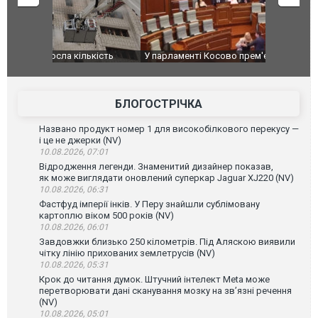
ькість
У парламенті Косово прем'єра закидали яйцями
Приїхав за
до українс
зіркового 
БЛОГОСТРІЧКА
Названо продукт номер 1 для високобілкового перекусу —
і це не джерки (NV)
10.08.2026, 07:01
Відродження легенди. Знаменитий дизайнер показав,
як може виглядати оновлений суперкар Jaguar XJ220 (NV)
10.08.2026, 06:31
Фастфуд імперії інків. У Перу знайшли сублімовану
картоплю віком 500 років (NV)
10.08.2026, 06:01
Завдовжки близько 250 кілометрів. Під Аляскою виявили
чітку лінію прихованих землетрусів (NV)
10.08.2026, 05:31
Крок до читання думок. Штучний інтелект Meta може
перетворювати дані сканування мозку на зв’язні речення
(NV)
10.08.2026, 05:01