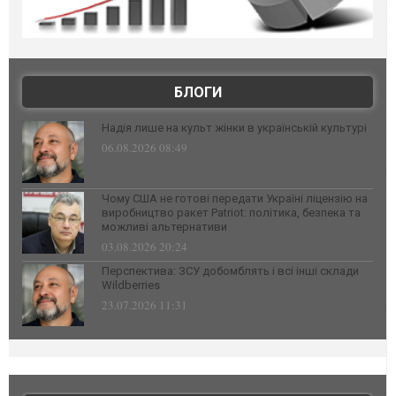
БЛОГИ
Надія лише на культ жінки в українській культурі
06.08.2026 08:49
Чому США не готові передати Україні ліцензію на
виробництво ракет Patriot: політика, безпека та
можливі альтернативи
03.08.2026 20:24
Перспектива: ЗСУ добомблять і всі інші склади
Wildberries
23.07.2026 11:31