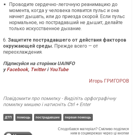
Проводите сердечно-легочную реанимацию до
момента, когда у человека появится пульс и она
начнет дышать, или до приезда скорой. Если пульс
нормальное, но пострадавший не дышит, делайте
только искусственное дыхание.
6.
Защитите пострадавшего от действия факторов
окружающей среды.
Прежде всего — от
переохлаждения.
Підписуйся на сторінки UAINFO
у
Facebook
,
Twitter
і
Y
ouTube
Игорь ГРИГОРОВ
Повідомити про помилку - Виділіть орфографічну
помилку мишею і натисніть Ctrl + Enter
ДТП
помощь
пострадавшие
первая помощь
Сподобався матеріал? Сміливо поділися
ним в соцмережах через ці кнопки