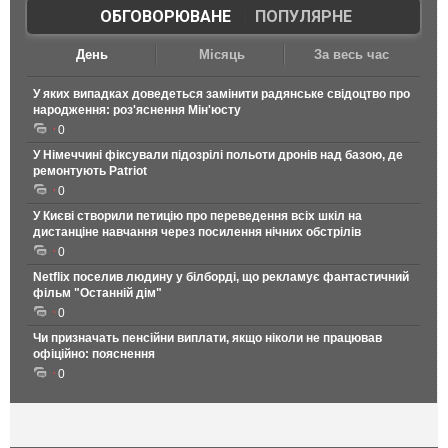
ОБГОВОРЮВАНЕ
|
ПОПУЛЯРНЕ
День
Місяць
За весь час
У яких випадках доведеться замінити радянське свідоцтво про
народження: роз'яснення Мін'юсту
0
У Німеччині фіксували підозрілі польоти дронів над базою, де
ремонтують Patriot
0
У Києві створили петицію про переведення всіх шкіл на
дистанціне навчання через посилення нічних обстрілів
0
Netflix поселив людину у білборді, що рекламує фантастичний
фільм "Останній дім"
0
Чи призначать пенсійни виплати, якщо ніколи не працював
офіційно: пояснення
0