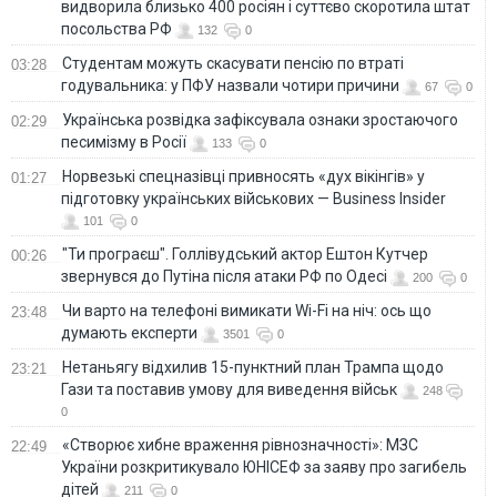
видворила близько 400 росіян і суттєво скоротила штат
посольства РФ
132
0
Студентам можуть скасувати пенсію по втраті
03:28
годувальника: у ПФУ назвали чотири причини
67
0
Українська розвідка зафіксувала ознаки зростаючого
02:29
песимізму в Росії
133
0
Норвезькі спецназівці привносять «дух вікінгів» у
01:27
підготовку українських військових — Business Insider
101
0
"Ти програєш". Голлівудський актор Ештон Кутчер
00:26
звернувся до Путіна після атаки РФ по Одесі
200
0
Чи варто на телефонi вимикати Wi-Fi на ніч: ось що
23:48
думають експерти
3501
0
Нетаньягу відхилив 15-пунктний план Трампа щодо
23:21
Гази та поставив умову для виведення військ
248
0
«Створює хибне враження рівнозначності»: МЗС
22:49
України розкритикувало ЮНІСЕФ за заяву про загибель
дітей
211
0