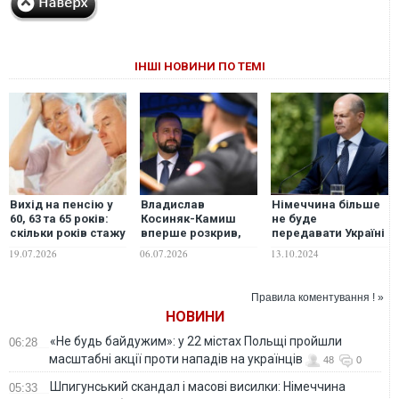
ІНШІ НОВИНИ ПО ТЕМІ
Вихід на пенсію у
Владислав
Німеччина більше
60, 63 та 65 років:
Косиняк-Камиш
не буде
скільки років стажу
вперше розкрив,
передавати Україні
знадобиться
скільки Польща
важку техніку, -
19.07.2026
06.07.2026
13.10.2024
українцям у 2026–
витратила на
BILD
2027 роках
військову
допомогу Україні
Правила коментування ! »
НОВИНИ
«Не будь байдужим»: у 22 містах Польщі пройшли
06:28
масштабні акції проти нападів на українців
48
0
Шпигунський скандал і масові висилки: Німеччина
05:33