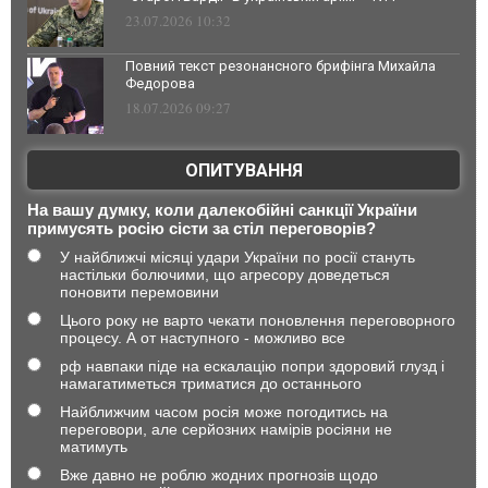
23.07.2026 10:32
Повний текст резонансного брифінга Михайла
Федорова
18.07.2026 09:27
ОПИТУВАННЯ
На вашу думку, коли далекобійні санкції України
примусять росію сісти за стіл переговорів?
У найближчі місяці удари України по росії стануть
настільки болючими, що агресору доведеться
поновити перемовини
Цього року не варто чекати поновлення переговорного
процесу. А от наступного - можливо все
рф навпаки піде на ескалацію попри здоровий глузд і
намагатиметься триматися до останнього
Найближчим часом росія може погодитись на
переговори, але серйозних намірів росіяни не
матимуть
Вже давно не роблю жодних прогнозів щодо