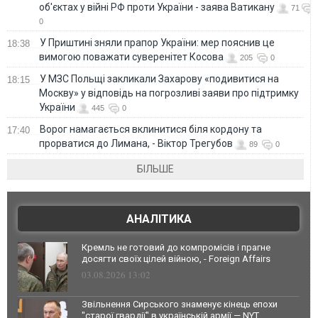
об'єктах у війні РФ проти України - заява Ватикану
71
0
У Приштині зняли прапор України: мер пояснив це
18:38
вимогою поважати суверенітет Косова
205
0
У МЗС Польщі закликали Захарову «подивитися на
18:15
Москву» у відповідь на погрозливі заяви про підтримку
України
445
0
Ворог намагається вклинитися біля кордону та
17:40
прорватися до Лимана, - Віктор Трегубов
89
0
БІЛЬШЕ
АНАЛІТИКА
Кремль не готовий до компромісів і прагне
досягти своїх цілей війною, - Foreign Affairs
03.08.2026 13:02
Звільнення Сирського знаменує кінець епохи
"старої гвардії" в українській армії — NYT