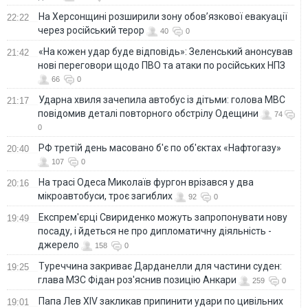
На Херсонщині розширили зону обов’язкової евакуації
22:22
через російський терор
40
0
«На кожен удар буде відповідь»: Зеленський анонсував
21:42
нові переговори щодо ПВО та атаки по російських НПЗ
66
0
Ударна хвиля зачепила автобус із дітьми: голова МВС
21:17
повідомив деталі повторного обстрілу Одещини
74
0
РФ третій день масовано б'є по об'єктах «Нафтогазу»
20:40
107
0
На трасі Одеса Миколаїв фургон врізався у два
20:16
мікроавтобуси, троє загиблих
92
0
Експрем'єрці Свириденко можуть запропонувати нову
19:49
посаду, і йдеться не про дипломатичну діяльність -
джерело
158
0
Туреччина закриває Дарданелли для частини суден:
19:25
глава МЗС Фідан роз'яснив позицію Анкари
259
0
Папа Лев XIV закликав припинити удари по цивільних
19:01