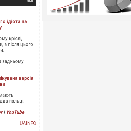
о ідіота на
у
му кріслі,
, а після цього
и.
на задньому
ікувана версія
иви
імають
два пальці.
er
і
Y
ouTube
UAINFO