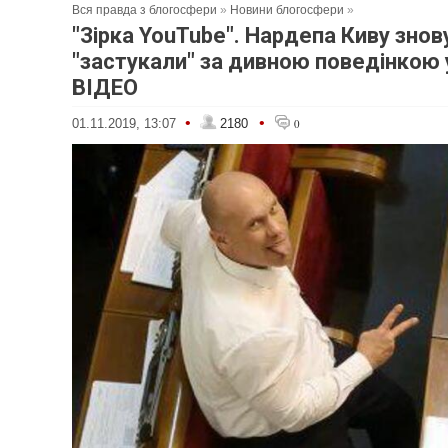
Вся правда з блогосфери
»
Новини блогосфери
»
"Зірка YouTube". Нардепа Киву знов
"застукали" за дивною поведінкою у
ВІДЕО
•
•
01.11.2019, 13:07
2180
0