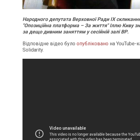
Народного депутата Верховної Ради IX скликання 
"Опозиційна платформа – За життя" Іллю Киву з
за дещо дивним заняттям у сесійній залі ВР.
Відповідне відео було
опубліковано
на YouTube-к
Solidarity.