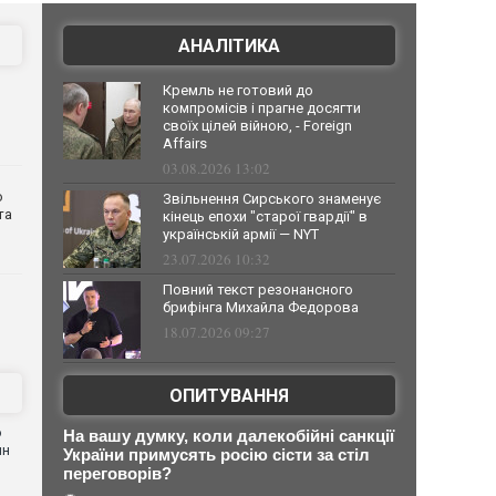
АНАЛІТИКА
Кремль не готовий до
компромісів і прагне досягти
своїх цілей війною, - Foreign
Affairs
03.08.2026 13:02
о
Звільнення Сирського знаменує
та
кінець епохи "старої гвардії" в
українській армії — NYT
23.07.2026 10:32
Повний текст резонансного
брифінга Михайла Федорова
18.07.2026 09:27
ОПИТУВАННЯ
о
На вашу думку, коли далекобійні санкції
ин
України примусять росію сісти за стіл
переговорів?