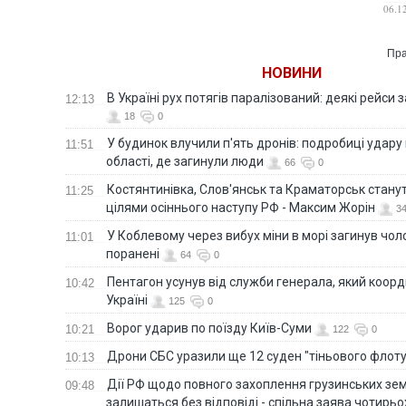
06.1
Пра
НОВИНИ
В Україні рух потягів паралізований: деякі рейси
12:13
18
0
У будинок влучили п'ять дронів: подробиці удару 
11:51
області, де загинули люди
66
0
Костянтинівка, Слов'янськ та Краматорськ стану
11:25
цілями осіннього наступу РФ - Максим Жорін
3
У Коблевому через вибух міни в морі загинув чоло
11:01
поранені
64
0
Пентагон усунув від служби генерала, який коор
10:42
Україні
125
0
Ворог ударив по поїзду Київ-Суми
10:21
122
0
Дрони СБС уразили ще 12 суден "тіньового флот
10:13
Дії РФ щодо повного захоплення грузинських зе
09:48
залишаться без відповіді - спільна заява чотирьо