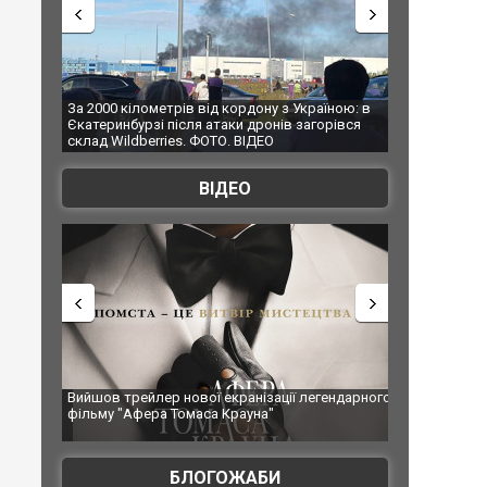
 Сумах,
За 2000 кілометрів від кордону з Україною: в
"Мої іграшки"
ждали
Єкатеринбурзі після атаки дронів загорівся
суперкарів в
. ФОТО
склад Wildberries. ФОТО. ВІДЕО
ВІДЕО
влення
Вийшов трейлер нової екранізації легендарного
Зеленський пр
фільму "Афера Томаса Крауна"
перемовини
БЛОГОЖАБИ