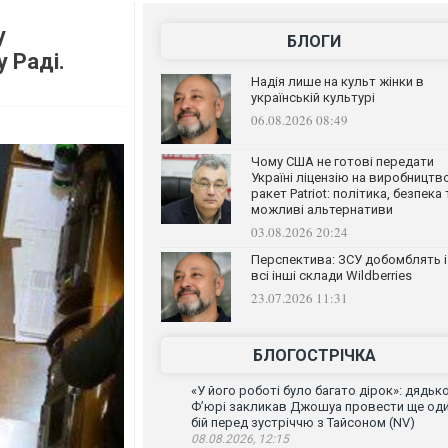
у
БЛОГИ
 Раді.
Надія лише на культ жінки в
українській культурі
06.08.2026 08:49
Чому США не готові передати
Україні ліцензію на виробництв
ракет Patriot: політика, безпека 
можливі альтернативи
03.08.2026 20:24
Перспектива: ЗСУ добомблять і
всі інші склади Wildberries
23.07.2026 11:31
БЛОГОСТРІЧКА
«У його роботі було багато дірок»: дядьк
Ф’юрі закликав Джошуа провести ще од
бій перед зустріччю з Тайсоном (NV)
08.08.2026, 12:15