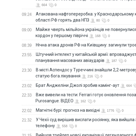
664
0
Атакована нафтопереробка: у Краснодарському к
09:24
області РФ горять два НПЗ
80
0
Майже чверть мільйона українців не повернулися 
09:00
кордон у першому півріччі
168
0
Нічна атака дронів РФ на Київщину: загинули троє
08:39
Штучний інтелект у китайській армії: впроваджує
23:55
планування масованих авіаударів
187
0
В місті Аспендос у Туреччині знайшли 2,2-метро
23:30
статую бога лікування
216
0
Брат Анджеліни Джолі зробив камінг-аут
23:02
664
Вже вивели на тести: Ferrari готує оновлення по
22:33
Purosangue. ВІДЕО
162
0
Магнітні бурі: прогноз на вихідні
22:02
1776
0
У Чехії суд вирішив вислати росіянку, яка вийшла
21:32
телефону
558
0
Вийшов трейлер нової екранізації легендарного
21:15