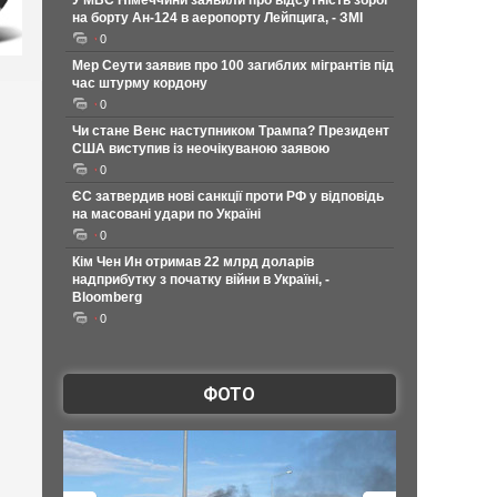
У МВС Німеччини заявили про відсутність зброї
на борту Ан-124 в аеропорту Лейпцига, - ЗМІ
0
Мер Сеути заявив про 100 загиблих мігрантів під
час штурму кордону
0
Чи стане Венс наступником Трампа? Президент
США виступив із неочікуваною заявою
0
ЄС затвердив нові санкції проти РФ у відповідь
на масовані удари по Україні
0
Кім Чен Ин отримав 22 млрд доларів
надприбутку з початку війни в Україні, -
Bloomberg
0
ФОТО