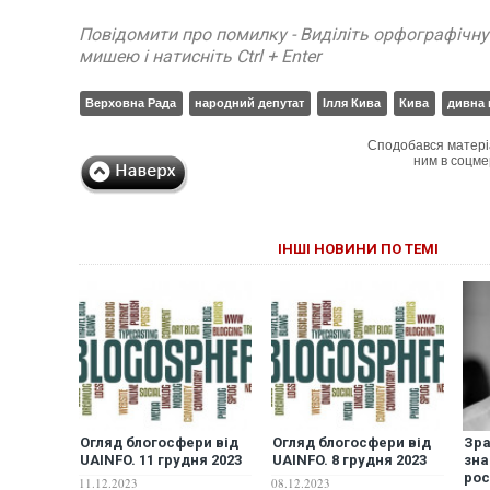
Повідомити про помилку - Виділіть орфографічн
мишею і натисніть Ctrl + Enter
Верховна Рада
народний депутат
Ілля Кива
Кива
дивна 
Сподобався матері
ним в соцме
ІНШІ НОВИНИ ПО ТЕМІ
Огляд блогосфери від
Огляд блогосфери від
Зра
UAINFO. 11 грудня 2023
UAINFO. 8 грудня 2023
зна
ро
11.12.2023
08.12.2023