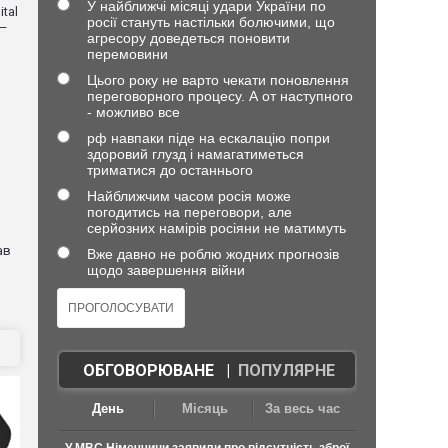
У найближчі місяці удари України по
tal
росії стануть настільки болючими, що
 —
агресору доведеться поновити
перемовини
Цього року не варто чекати поновлення
переговорного процесу. А от наступного
- можливо все
рф навпаки піде на ескалацію попри
здоровий глузд і намагатиметься
триматися до останнього
Найближчим часом росія може
погодитись на переговори, але
серйозних намірів росіяни не матимуть
ав
Вже давно не роблю жодних прогнозів
щодо завершення війни
ОБГОВОРЮВАНЕ
|
ПОПУЛЯРНЕ
День
Місяць
За весь час