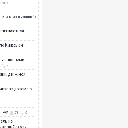
2.2023
вила коментування ! »
 запізнюються
по Київській
ть головними
4
0
вік, дві жінки
динував допомогу
у" РФ
73
0
мель не
х країн Заходу