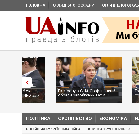
ГОЛОВНА
ОГЛЯД БЛОГОСФЕРИ
ОГЛЯД БЛОГОЖАБ
Експослу в США Стефанішиній
Трамп не передасть
обрали запобіжний захід
сотні ракет до Patri
а 7
...
ПОЛІТИКА
СУСПІЛЬСТВО
ЕКОНОМІКА
Н
РОСІЙСЬКО-УКРАЇНСЬКА ВІЙНА
КОРОНАВІРУС COVID-19