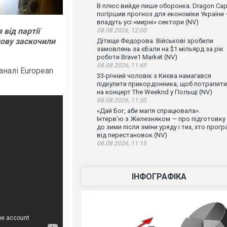
В плюс вийде лише оборонка. Dragon Capi
погіршив прогноз для економіки України
впадуть усі «мирні» сектори (NV)
від партії
08.08.2026, 12:00
нову заскочили
Дітище Федорова. Військові зробили
замовлень за єБали на $1 мільярд за рік
роботи Brave1 Market (NV)
08.08.2026, 11:45
аналі European
33-річний чоловік з Києва намагався
підкупити прикордонника, щоб потрапити
на концерт The Weeknd у Польщі (NV)
08.08.2026, 11:30
«Дай Бог, аби магія спрацювала».
Інтерв'ю з Железняком — про підготовку
до зими після зміни уряду і тих, хто прогр
від перестановок (NV)
08.08.2026, 11:15
ІНФОГРАФІКА