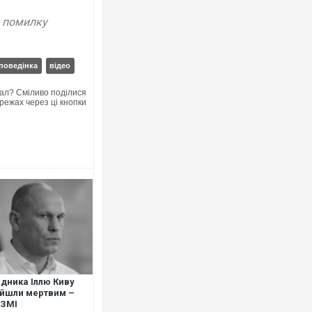
у помилку
поведінка
відео
Ворог завдав комбінованого удару по
двоє поранених. Ще десятеро постра
після атаки БПЛА по ринку на Сумщині
ал? Сміливо поділися
режах через ці кнопки
Вже вивели на тести: Ferrari готує оно
позашляховика Purosangue. ВІДЕО
дника Іллю Киву
йшли мертвим –
сЗМІ