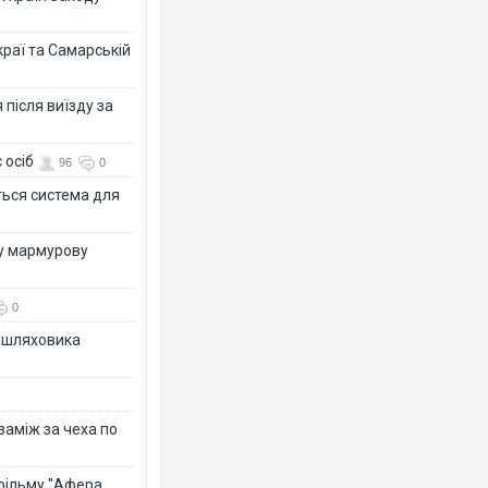
раї та Самарській
після виїзду за
 осіб
96
0
ться система для
ву мармурову
0
зашляховика
 заміж за чеха по
 фільму "Афера