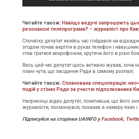
Читайте також:
Навіщо ведучі запрошують цьог
резонансні телепрограми? – журналіст про Кив
Спочатку депутат якийсь час гойдався на відкидно
згодом почав вертіти в руках телефон і навушники
став гратися мікрофоном, крутячи його в різні бок
Весь цей час депутат щось активно жував, хоча 
плані чути, що засідання Ради в самому розпалі.
Читайте також:
Спланована спецоперація: неоч
подій у стінах Ради за участю підполковника К
Наприкінці відео депутат, помітивши, що його зн
журналісти, посміхнувся, показав в камеру язик і 
Підписуйся на сторінки UAINFO у
Facebook
,
Twitt