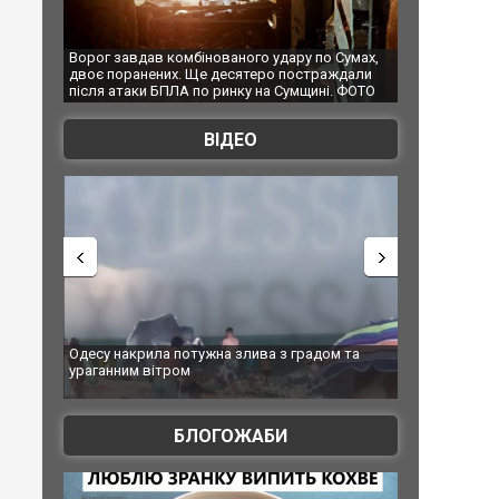
мбінованого удару по Сумах,
За 2000 кілометрів від кордону з Україн
. Ще десятеро постраждали
Єкатеринбурзі після атаки дронів загор
А по ринку на Сумщині. ФОТО
склад Wildberries. ФОТО. ВІДЕО
ВІДЕО
 потужна злива з градом та
Вже вивели на тести: Ferrari готує оно
ром
позашляховика Purosangue. ВІДЕО
БЛОГОЖАБИ