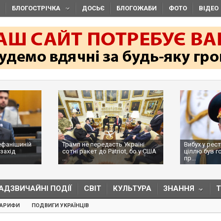
БЛОГОСТРІЧКА
ДОСЬЄ
БЛОГОЖАБИ
ФОТО
ВІДЕО
ефанішиній
Трамп не передасть Україні
Вибух у рес
захід
сотні ракет до Patriot, бо у США
ціллю був г
...
пр...
АДЗВИЧАЙНІ ПОДІЇ
СВІТ
КУЛЬТУРА
ЗНАННЯ
ТАРИФИ
ПОДВИГИ УКРАЇНЦІВ