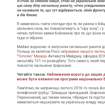
Я стою за спиною бійця, стою на українській зем
цю саму білу сигнальну ракету, чітко усвідомлюю
не називали те, що тут відбувається, лінія фрон
в бік Києва.
Я намагаюсь гнати спогади про те, як разом з бій
звільнені села, які повертатимуть в "сіру зону", і 
читаю публічні заяви бойовиків про те, що вони 
туди зі зброєю.
Майже водночас із запуском сигнальної ракети д
Польщі за запитом Росії
затримано нашого леген
"Тополю" Мазура
. Активіста Майдану, офіцера ЗСУ
начштабу 131-го розвідбату. Того самого, який п
повністю звільнене Широкине.
Читайте також:
Наближення ворога до наших 
може бути елементом програми національної 
Пам’ятаю, як наприкінці лютого 2016-го почув йо
телефонній трубці: "Швидше приїжджай. Широки
Переконаний, що таким чином, гібридно та підст
намагається нацькувати на українську владу націо