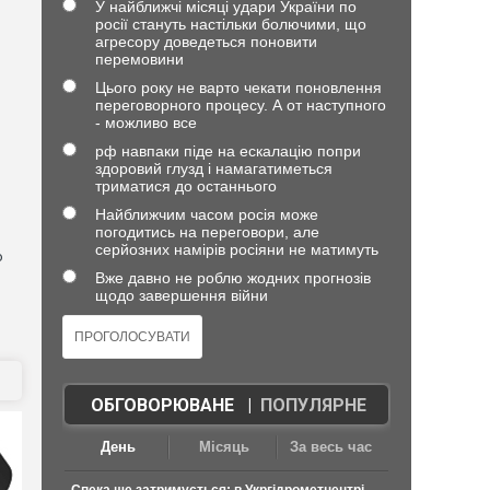
У найближчі місяці удари України по
росії стануть настільки болючими, що
агресору доведеться поновити
перемовини
Цього року не варто чекати поновлення
переговорного процесу. А от наступного
- можливо все
рф навпаки піде на ескалацію попри
здоровий глузд і намагатиметься
триматися до останнього
Найближчим часом росія може
погодитись на переговори, але
серйозних намірів росіяни не матимуть
ю
Вже давно не роблю жодних прогнозів
щодо завершення війни
ОБГОВОРЮВАНЕ
|
ПОПУЛЯРНЕ
День
Місяць
За весь час