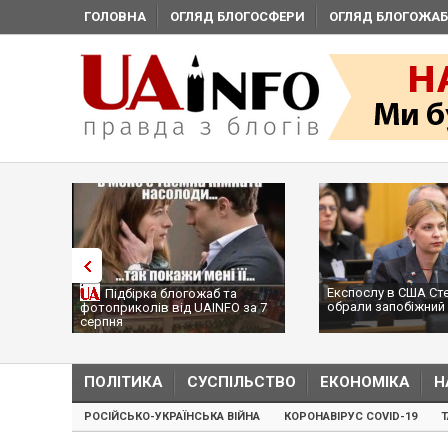
ГОЛОВНА
ОГЛЯД БЛОГОСФЕРИ
ОГЛЯД БЛОГОЖАБ
Експослу в США Ст
Підбірка блогожаб та
обрали запобіжний 
фотоприколів від UAINFO за 7
серпня
ПОЛІТИКА
СУСПІЛЬСТВО
ЕКОНОМІКА
Н
РОСІЙСЬКО-УКРАЇНСЬКА ВІЙНА
КОРОНАВІРУС COVID-19