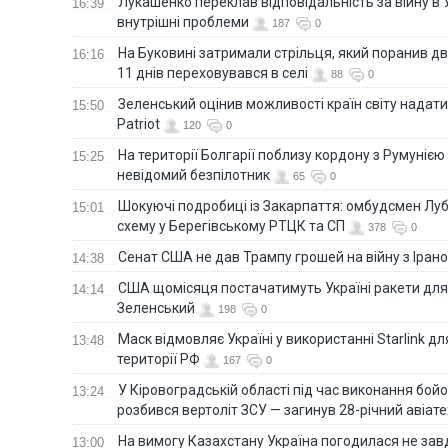
Лукашенко переклав відповідальність за війну в Ук
16:39
внутрішні проблеми
187
0
На Буковині затримали стрільця, який поранив дв
16:16
11 днів переховувався в селі
88
0
Зеленський оцінив можливості країн світу надати
15:50
Patriot
120
0
На території Болгарії поблизу кордону з Румунією
15:25
невідомий безпілотник
65
0
Шокуючі подробиці із Закарпаття: омбудсмен Лу
15:01
схему у Берегівському РТЦК та СП
378
0
Сенат США не дав Трампу грошей на війну з Іран
14:38
США щомісяця постачатимуть Україні ракети для P
14:14
Зеленський
198
0
Маск відмовляє Україні у використанні Starlink дл
13:48
території РФ
167
0
У Кіровоградській області під час виконання бой
13:24
розбився вертоліт ЗСУ — загинув 28-річний авіате
На вимогу Казахстану Україна погодилася не зав
13:00