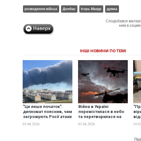
розведення військ
Донбас
Ігорь Мазур
думка
Сподобався матері
ним в соцме
ІНШІ НОВИНИ ПО ТЕМІ
"Це лише початок":
Війна в Україні
"Пр
дипломат пояснив, чим
перемістилася в небо
вір
загрожують Росії атаки
та перетворилася на
від
на склади Wildberries
битву дронів, - The
мас
03.08.2026
03.08.2026
19.0
Guardian
вій
пор
Пра