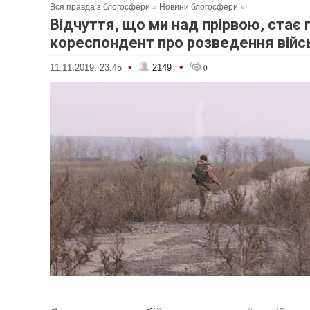
Вся правда з блогосфери
»
Новини блогосфери
»
Відчуття, що ми над прірвою, стає 
кореспондент про розведення війс
•
•
11.11.2019, 23:45
2149
0