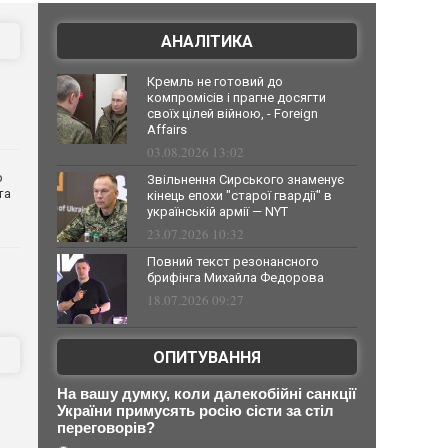
АНАЛІТИКА
Кремль не готовий до
компромісів і прагне досягти
своїх цілей війною, - Foreign
Affairs
03.08.2026 13:02
о
Звільнення Сирського знаменує
та
кінець епохи "старої гвардії" в
українській армії — NYT
23.07.2026 10:32
Повний текст резонансного
брифінга Михайла Федорова
18.07.2026 09:27
ОПИТУВАННЯ
На вашу думку, коли далекобійні санкції
України примусять росію сісти за стіл
переговорів?