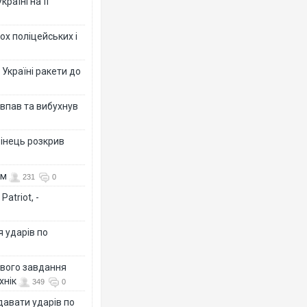
раїні на її
ох поліцейських і
 Україні ракети до
 впав та вибухнув
бінець розкрив
ом
231
0
atriot, -
я ударів по
ового завдання
хнік
349
0
давати ударів по