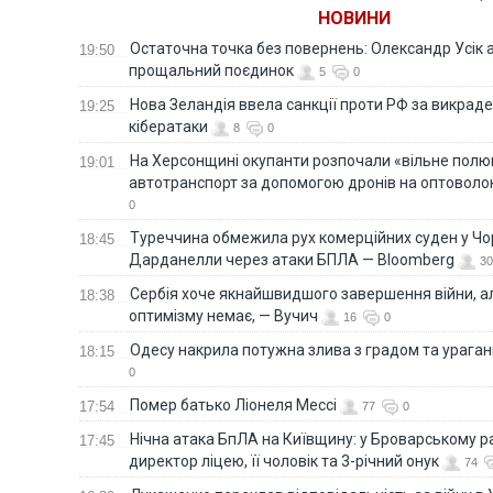
НОВИНИ
Остаточна точка без повернень: Олександр Усік 
19:50
прощальний поєдинок
5
0
Нова Зеландія ввела санкції проти РФ за викраден
19:25
кібератаки
8
0
На Херсонщині окупанти розпочали «вільне полю
19:01
автотранспорт за допомогою дронів на оптоволо
0
Туреччина обмежила рух комерційних суден у Чо
18:45
Дарданелли через атаки БПЛА — Bloomberg
30
Сербія хоче якнайшвидшого завершення війни, ал
18:38
оптимізму немає, — Вучич
16
0
Одесу накрила потужна злива з градом та урага
18:15
0
Помер батько Ліонеля Мессі
17:54
77
0
Нічна атака БпЛА на Київщину: у Броварському р
17:45
директор ліцею, її чоловік та 3-річний онук
74