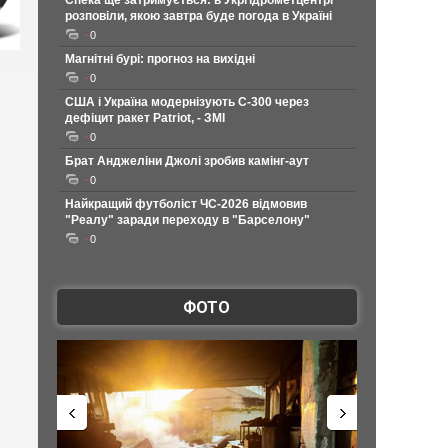
Спека ще затримується: в Укргідрометцентрі
розповіли, якою завтра буде погода в Україні
0
Магнітні бурі: прогноз на вихідні
0
США і Україна модернізують С-300 через
дефіцит ракет Patriot, - ЗМІ
0
Брат Анджеліни Джолі зробив камінг-аут
0
Найкращий футболіст ЧС-2026 відмовив
"Реалу" заради переходу в "Барселону"
0
ФОТО