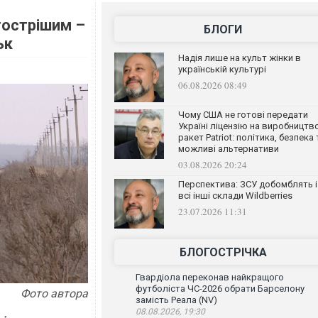
гострішим –
БЛОГИ
ьк
Надія лише на культ жінки в
українській культурі
06.08.2026 08:49
Чому США не готові передати
Україні ліцензію на виробництв
ракет Patriot: політика, безпека 
можливі альтернативи
03.08.2026 20:24
Перспектива: ЗСУ добомблять і
всі інші склади Wildberries
23.07.2026 11:31
БЛОГОСТРІЧКА
Гвардіола переконав найкращого
футболіста ЧС-2026 обрати Барселону
Фото автора
замість Реала (NV)
08.08.2026, 19:30