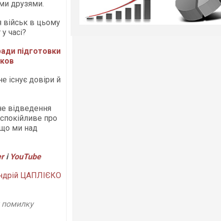
ими друзями.
я військ в цьому
 у часі?
ради підготовки
иков
не існує довіри й
не відведення
аспокійливе про
 що ми над
er
і
Y
ouTube
ндрій ЦАПЛІЄКО
у помилку