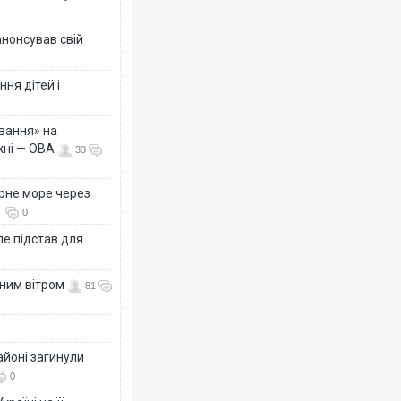
анонсував свій
ня дітей і
вання» на
кні — ОВА
33
рне море через
0
е підстав для
нним вітром
81
айоні загинули
0