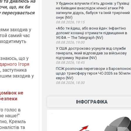
лі та дивлюсь на
У будинок влучили п’ять дронів: у Пухівці
чи, що, як би
на Київщині внаслідок нічної атаки РФ
ту пересувається
загинули дідусь, бабуся та їхній трирічний
онук (NV)
08.08.2026, 19:15
«Або ти йдеш, або вона йде»: Інфантіно
цями заходив у
допоміг коханці отримати підвищення в
у той самий час
УЄФА — The Telegraph (NV)
заходитимуть
08.08.2026, 19:00
У США достроково усунули від служби
генерала, який відповідав за військову
ізнаюсь, що у
підтримку України (NV)
08.08.2026, 18:45
дарного Ігоря
ПСЖ розпочав переговори з Барселоно
, заступника
щодо трансферу героя ЧС-2026 за 50 млн
ершим заходив у
євро (NV)
08.08.2026, 18:30
домівок не
безпеки
ІНФОГРАФІКА
го голос в
не наше!"
упно, Кремль
налістів та