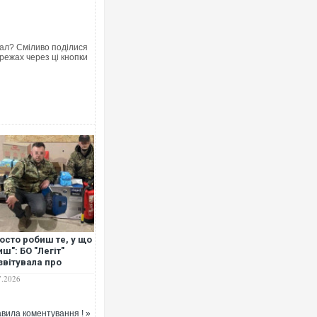
Ворог завдав ко
двоє поранених
ал? Сміливо поділися
режах через ці кнопки
після атаки БПЛ
Одесу накрила
ураганним віт
осто робиш те, у що
иш": БО "Легіт"
звітувала про
штабну допомогу
7.2026
ськовим,
аненим та дітям
вила коментування ! »