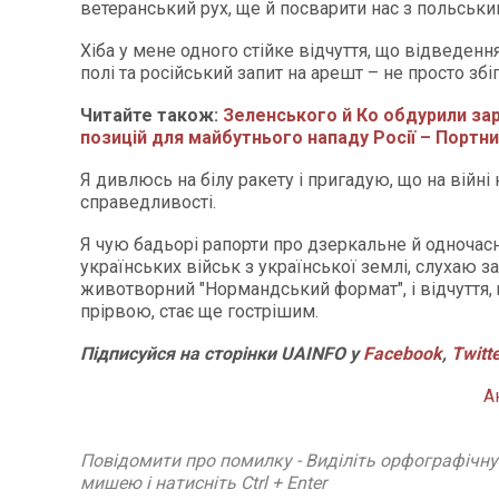
ветеранський рух, ще й посварити нас з польськ
Хіба у мене одного стійке відчуття, що відведенн
полі та російський запит на арешт – не просто збіг
Читайте також:
Зеленського й Ко обдурили за
позицій для майбутнього нападу Росії – Портн
Я дивлюсь на білу ракету і пригадую, що на війні 
справедливості.
Я чую бадьорі рапорти про дзеркальне й одночас
українських військ з української землі, слухаю з
животворний "Нормандський формат", і відчуття,
прірвою, стає ще гострішим.
Підписуйся на сторінки UAINFO у
Facebook
,
Twitt
А
Повідомити про помилку - Виділіть орфографічн
мишею і натисніть Ctrl + Enter