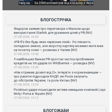
о атаку на
За 2000 кілометрів від кордону з Україною: в
В Таїланді 
го диму.
Єкатеринбурзі після атаки дронів загорівся
блискавки 
склад Wildberries. ФОТО. ВІДЕО
постражда
БЛОГОСТРІЧКА
Федоров заявив про переговори з Маском щодо
використання Starlink для ураження цілей у РФ (NV)
07.08.2026, 16:00
«РФ б'є без будь-яких червоних ліній». Усі лякають
складною зимою, але жорстку картину можемо мати вже
на початку осені — розмова з Чалим (NV)
07.08.2026, 15:48
У найбільших банках РФ зростає частка проблемних
кредитів на тлі ударів по Wildberries — розвідка (NV)
07.08.2026, 15:36
«Кім отримав дозвіл від Сі». Інтерв'ю з кореєзнавецем —
про ракетні підрозділи КНДР, які Росія залучить
до обстрілів України, та роль Китаю (NV)
07.08.2026, 15:24
Російські удари пошкодили активи німецьких компаній Liqui
Moly і Puma в Україні (NV)
07.08.2026, 15:12
БЛОГОЖАБИ