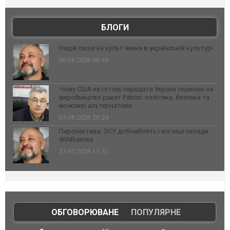
БЛОГИ
Надія лише на культ жінки в українській культурі
06.08.2026 08:49
Чому США не готові передати Україні ліцензію на
виробництво ракет Patriot: політика, безпека та
можливі альтернативи
03.08.2026 20:24
Перспектива: ЗСУ добомблять і всі інші склади
Wildberries
23.07.2026 11:31
ОБГОВОРЮВАНЕ
|
ПОПУЛЯРНЕ