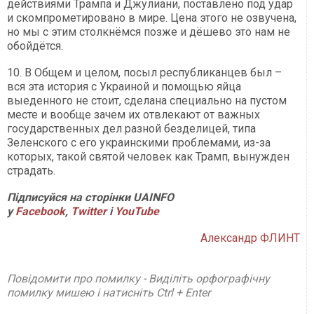
действиями Трампа и Джулиани, поставлено под удар
и скомпрометировано в мире. Цена этого не озвучена,
но мы с этим столкнёмся позже и дёшево это нам не
обойдётся.
10. В Общем и целом, посыл республиканцев был –
вся эта история с Украиной и помощью яйца
выеденного не стоит, сделана специально на пустом
месте и вообще зачем их отвлекают от важных
государственных дел разной безделицей, типа
Зеленского с его украинскими проблемами, из-за
которых, такой святой человек как Трамп, вынужден
страдать.
Підписуйся на сторінки UAINFO
у
Facebook
,
Twitter
і
Y
ouTube
Александр ФЛИНТ
Повідомити про помилку - Виділіть орфографічну
помилку мишею і натисніть Ctrl + Enter