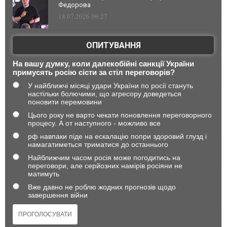
Федорова
18.07.2026 09:27
ОПИТУВАННЯ
На вашу думку, коли далекобійні санкції України
примусять росію сісти за стіл переговорів?
У найближчі місяці удари України по росії стануть
настільки болючими, що агресору доведеться
поновити перемовини
Цього року не варто чекати поновлення переговорного
процесу. А от наступного - можливо все
рф навпаки піде на ескалацію попри здоровий глузд і
намагатиметься триматися до останнього
Найближчим часом росія може погодитись на
переговори, але серйозних намірів росіяни не
матимуть
Вже давно не роблю жодних прогнозів щодо
завершення війни