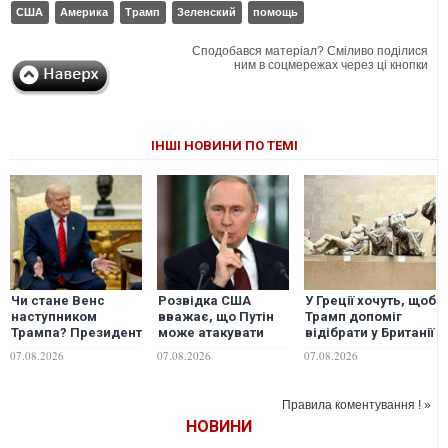
США
Америка
Трамп
Зеленский
помощь
Сподобався матеріал? Сміливо поділися
ним в соцмережах через ці кнопки
ІНШІ НОВИНИ ПО ТЕМІ
Чи стане Венс
Розвідка США
У Греції хочуть, щоб
наступником
вважає, що Путін
Трамп допоміг
Трампа? Президент
може атакувати
відібрати у Британії
США виступив із
одну з країн НАТО
мармурові
07.08.2026
07.08.2026
07.08.2026
неочікуваною
вже цієї осені, -
скульптури
заявою
WSJ
Парфенону
Правила коментування ! »
НОВИНИ