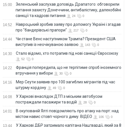
Зеленський заслухав доповідь Драпатого: обговорили
15:00
питання захисту Донеччини, антибалістику, далекобійні
санкції та кадрові питання
24
0
Навроцький зробив заяву про допомогу Україні і згадав
14:52
про "бандерівські прапори"
217
0
Чи стане Венс наступником Трампа? Президент США
14:44
виступив із неочікуваною заявою
143
0
Стало відомо, хто потрапив під нові санкції Євросоюзу
14:30
52
0
Франція попередила, що не терпітиме спроб іноземного
14:22
втручання у вибори
30
0
Мер Сеути заявив про 100 загиблих мігрантів під час
14:16
штурму кордону
49
0
У Харкові внаслідок ДТП з міським автобусом
14:08
постраждали пасажири та водій
28
0
В окупованій Ялті повідомляють про атаку на порт: над
14:01
містом навис стовп чорного диму. ВІДЕО
106
0
У Харкові ДБР затримало капітана Нацгвардії, який за 8
13:44