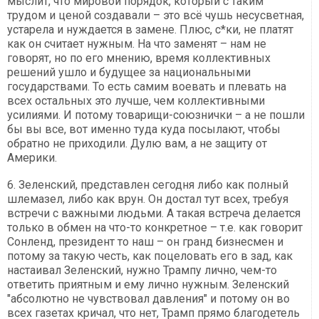
мыслит, что мировой порядок, который с таким
трудом и ценой создавали – это всё чушь несусветная,
устарела и нуждается в замене. Плюс, с*ки, не платят
как он считает нужным. На что заменят – нам не
говорят, но по его мнению, время коллективных
решений ушло и будущее за национальными
государствами. То есть самим воевать и плевать на
всех остальных это лучше, чем коллективными
усилиями. И потому товарищи-союзнички – а не пошли
бы вы все, вот именно туда куда посылают, чтобы
обратно не приходили. Дулю вам, а не защиту от
Америки.
6. Зеленский, представлен сегодня либо как полный
шлемазел, либо как врун. Oн достал тут всех, требуя
встречи с важными людьми. А такая встреча делается
только в обмен на что-то конкретное – т.е. как говорит
Сонленд, президент то наш – он гранд бизнесмен и
потому за такую честь, как поцеловать его в зад, как
настаивал Зеленский, нужно Трампу лично, чем-то
ответить приятным и ему лично нужным. Зеленский
"абсолютно не чувствовал давления" и потому он во
всех газетах кричал, что нет, Трамп прямо благодетель