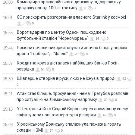
Командира артилерійського дивізіону підозрюють у
16:08
продажу понад 100 кг тротилу
0
0
ЄС прискорить розгортання власного Starlink у космосі
16:01
3
0
Ворог вдарив по центру Одеси: пошкоджено
15:55
футбольний стадіон "Чорноморець"
16
0
Росіяни почали використовувати значно більшу версію
15:44
дрона "Гербера", - "Флеш"
28
0
Кредитна криза дісталася найбільших банків Росії -
15:37
розвідка
54
0
ШІ вперше створив віруси, яких не існує в природі
15:30
43
0
Атак стає більше, просування - нема: Трегубов розповів
15:21
про ситуацію на Лиманському напрямку
32
0
У Центральній та Східній Європі через аномальну спеку
15:15
зафіксували нові температурні рекорди
42
0
У російському Брянську спалахнула пожежа, горять
15:08
склади — ЗМІ
74
0