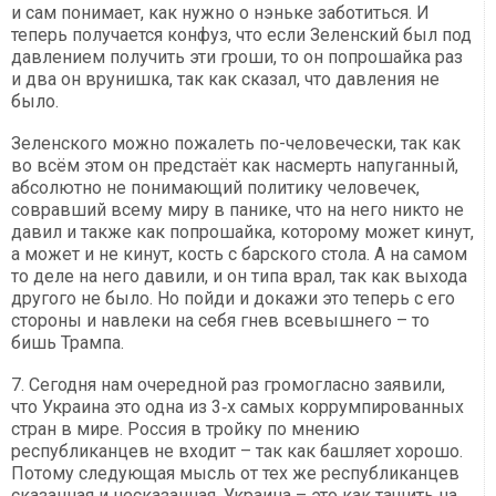
и сам понимает, как нужно о нэньке заботиться. И
теперь получается конфуз, что если Зеленский был под
давлением получить эти гроши, то он попрошайка раз
и два он врунишка, так как сказал, что давления не
было.
Зеленского можно пожалеть по-человечески, так как
во всём этом он предстаёт как насмерть напуганный,
абсолютно не понимающий политику человечек,
совравший всему миру в панике, что на него никто не
давил и также как попрошайка, которому может кинут,
а может и не кинут, кость с барского стола. А на самом
то деле на него давили, и он типа врал, так как выхода
другого не было. Но пойди и докажи это теперь с его
стороны и навлеки на себя гнев всевышнего – то
бишь Трампа.
7. Сегодня нам очередной раз громогласно заявили,
что Украина это одна из 3‑х самых коррумпированных
стран в мире. Россия в тройку по мнению
республиканцев не входит – так как башляет хорошо.
Потому следующая мысль от тех же республиканцев
сказанная и несказанная, Украина – это как тащить на