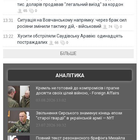
тис. доларів продавав "легальний виїзд" за кордон
65
0
Ситуація на Вовчанському напрямку: через брак сил
13:31
росіяни змінили тактику дій, - військовий
74
0
Хусити обстріляли Саудівську Аравію: одинадцять
13:22
постраждалих
66
0
БІЛЬШЕ
АНАЛІТИКА
Кремль не готовий до компромісів і прагне
досягти своїх цілей війною, - Foreign Affairs
03.08.2026 13:02
Звільнення Сирського знаменує кінець епохи
"старої гвардії" в українській армії — NYT
23.07.2026 10:32
Повний текст резонансного брифінга Михайла