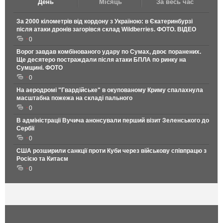
День
Місяць
За весь час
За 2000 кілометрів від кордону з Україною: в Єкатеринбурзі
після атаки дронів загорівся склад Wildberries. ФОТО. ВІДЕО
0
Ворог завдав комбінованого удару по Сумах, двоє поранених.
Ще десятеро постраждали після атаки БПЛА по ринку на
Сумщині. ФОТО
0
На аеродромі "Гвардійське" в окупованому Криму спалахнула
масштабна пожежа на складі пального
0
В адміністрації Вучича анонсували перший візит Зеленського до
Сербії
0
США розширили санкції проти Куби через військову співпрацю з
Росією та Китаєм
0