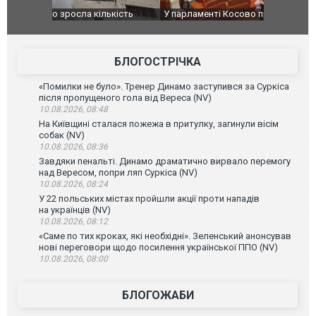
ькість
У парламенті Косово прем'єра закидали яйцями
Приїхав за
до українс
зіркового 
БЛОГОСТРІЧКА
«Помилки не було». Тренер Динамо заступився за Суркіса
після пропущеного гола від Вереса (NV)
10.08.2026, 08:48
На Київщині сталася пожежа в притулку, загинули вісім
собак (NV)
10.08.2026, 08:36
Завдяки пенальті. Динамо драматично вирвало перемогу
над Вересом, попри ляп Суркіса (NV)
10.08.2026, 08:24
У 22 польських містах пройшли акції проти нападів
на українців (NV)
10.08.2026, 08:12
«Саме по тих кроках, які необхідні». Зеленський анонсував
нові переговори щодо посилення української ППО (NV)
10.08.2026, 08:00
БЛОГОЖАБИ