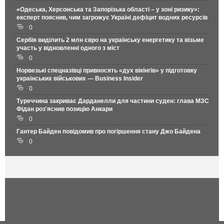
«Одеська, Херсонська та Запорізька області – у зоні ризику»:
експерт пояснив, чим загрожує Україні дефіцит водних ресурсів
0
Сербія виділить 2 млн євро на українську енергетику та візьме
участь у відновленні одного з міст
0
Норвезькі спецназівці привносять «дух вікінгів» у підготовку
українських військових — Business Insider
0
Туреччина закриває Дарданелли для частини суден: глава МЗС
Фідан роз'яснив позицію Анкари
0
Гантер Байден повідомив про погіршення стану Джо Байдена
0