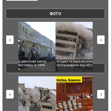
ФОТО
 завод
В Одесі та Харкові різко зросла кількість
Ворог завд
 100%
постраждалих від обстрілу РФ
двоє пора
ВІДЕО
після атак