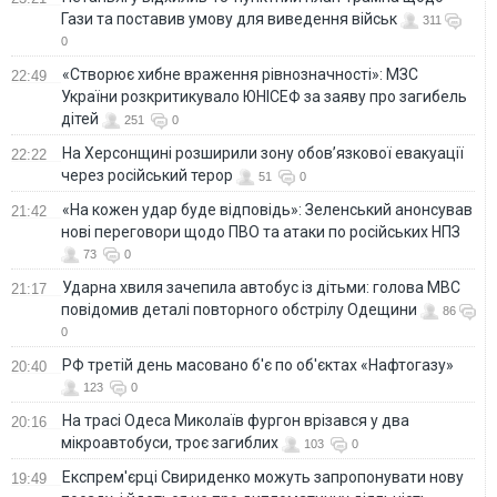
Гази та поставив умову для виведення військ
311
0
«Створює хибне враження рівнозначності»: МЗС
22:49
України розкритикувало ЮНІСЕФ за заяву про загибель
дітей
251
0
На Херсонщині розширили зону обов’язкової евакуації
22:22
через російський терор
51
0
«На кожен удар буде відповідь»: Зеленський анонсував
21:42
нові переговори щодо ПВО та атаки по російських НПЗ
73
0
Ударна хвиля зачепила автобус із дітьми: голова МВС
21:17
повідомив деталі повторного обстрілу Одещини
86
0
РФ третій день масовано б'є по об'єктах «Нафтогазу»
20:40
123
0
На трасі Одеса Миколаїв фургон врізався у два
20:16
мікроавтобуси, троє загиблих
103
0
Експрем'єрці Свириденко можуть запропонувати нову
19:49