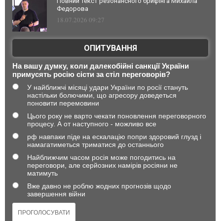
Повний текст резонансного брифінга Михайла
Федорова
18.07.2026 09:27
ОПИТУВАННЯ
На вашу думку, коли далекобійні санкції України
примусять росію сісти за стіл переговорів?
У найближчі місяці удари України по росії стануть
настільки болючими, що агресору доведеться
поновити перемовини
Цього року не варто чекати поновлення переговорного
процесу. А от наступного - можливо все
рф навпаки піде на ескалацію попри здоровий глузд і
намагатиметься триматися до останнього
Найближчим часом росія може погодитись на
переговори, але серйозних намірів росіяни не
матимуть
Вже давно не роблю жодних прогнозів щодо
завершення війни