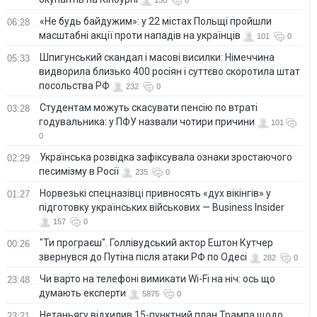
130
0
«Не будь байдужим»: у 22 містах Польщі пройшли
06:28
масштабні акції проти нападів на українців
101
0
Шпигунський скандал і масові висилки: Німеччина
05:33
видворила близько 400 росіян і суттєво скоротила штат
посольства РФ
232
0
Студентам можуть скасувати пенсію по втраті
03:28
годувальника: у ПФУ назвали чотири причини
101
0
Українська розвідка зафіксувала ознаки зростаючого
02:29
песимізму в Росії
235
0
Норвезькі спецназівці привносять «дух вікінгів» у
01:27
підготовку українських військових — Business Insider
157
0
"Ти програєш". Голлівудський актор Ештон Кутчер
00:26
звернувся до Путіна після атаки РФ по Одесі
282
0
Чи варто на телефонi вимикати Wi-Fi на ніч: ось що
23:48
думають експерти
5875
0
Нетаньягу відхилив 15-пунктний план Трампа щодо
23:21