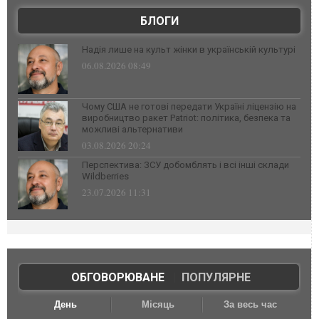
БЛОГИ
Надія лише на культ жінки в українській культурі
06.08.2026 08:49
Чому США не готові передати Україні ліцензію на
виробництво ракет Patriot: політика, безпека та
можливі альтернативи
03.08.2026 20:24
Перспектива: ЗСУ добомблять і всі інші склади
Wildberries
23.07.2026 11:31
ОБГОВОРЮВАНЕ
|
ПОПУЛЯРНЕ
День
Місяць
За весь час