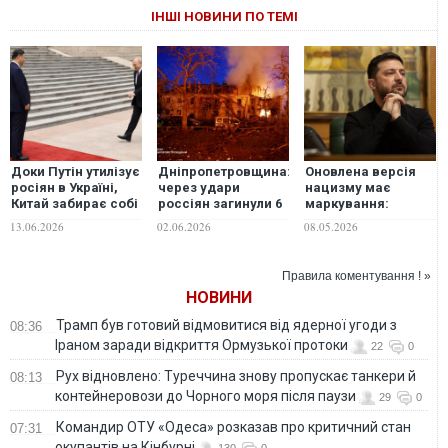
ІНШІ НОВИНИ ПО ТЕМІ
Доки Путін утилізує
Дніпропетровщина:
Оновлена версія
росіян в Україні,
через удари
нацизму має
Китай забирає собі
россіян загинули 6
маркування:
Далекий Схід без
людей, з них – 1
"сделано в
13.06.2026
02.06.2026
08.05.2026
бою, - The Hill
рятувальник, ще 36
России", -
- отримали
Зеленський
поранення
Правила коментування ! »
НОВИНИ
Трамп був готовий відмовитися від ядерної угоди з
08:36
Іраном заради відкриття Ормузької протоки
22
0
Рух відновлено: Туреччина знову пропускає танкери й
08:13
контейнеровози до Чорного моря після паузи
29
0
Командир ОТУ «Одеса» розказав про критичний стан
07:31
окупантів на Кінбурні