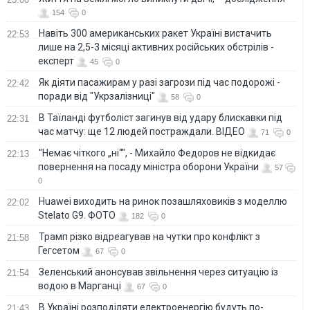
154
0
Навіть 300 американських ракет Україні вистачить
22:53
лише на 2,5-3 місяці активних російських обстрілів -
експерт
45
0
Як діяти пасажирам у разі загрози під час подорожі -
22:42
поради від "Укрзалізниці"
58
0
В Таїланді футболіст загинув від удару блискавки під
22:31
час матчу: ще 12 людей постраждали. ВІДЕО
71
0
"Немає чіткого „ні“", - Михайло Федоров не відкидає
22:13
повернення на посаду міністра оборони України
57
0
Huawei виходить на ринок позашляховиків з моделлю
22:02
Stelato G9. ФОТО
182
0
Трамп різко відреагував на чутки про конфлікт з
21:58
Гегсетом
67
0
Зеленський анонсував звільнення через ситуацію із
21:54
водою в Марганці
67
0
В Україні розподіляти електроенергію будуть по-
21:43