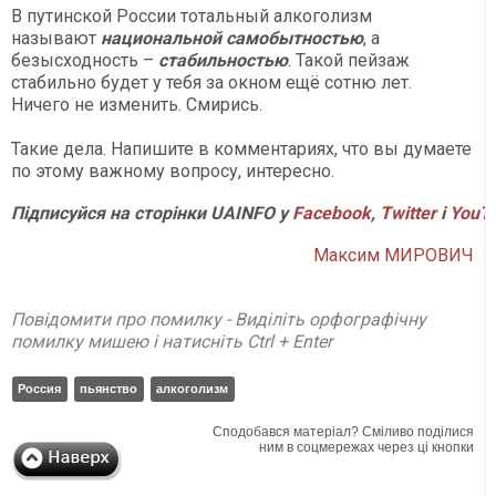
В путинской России тотальный алкоголизм
называют
национальной самобытностью
, а
безысходность –
стабильностью
. Такой пейзаж
стабильно будет у тебя за окном ещё сотню лет.
Ничего не изменить. Смирись.
Такие дела. Напишите в комментариях, что вы думаете
по этому важному вопросу, интересно.
Підписуйся на сторінки UAINFO у
Facebook
,
Twitter
і
Y
ouT
Максим МИРОВИЧ
Повідомити про помилку - Виділіть орфографічну
помилку мишею і натисніть Ctrl + Enter
Россия
пьянство
алкоголизм
Сподобався матеріал? Сміливо поділися
ним в соцмережах через ці кнопки