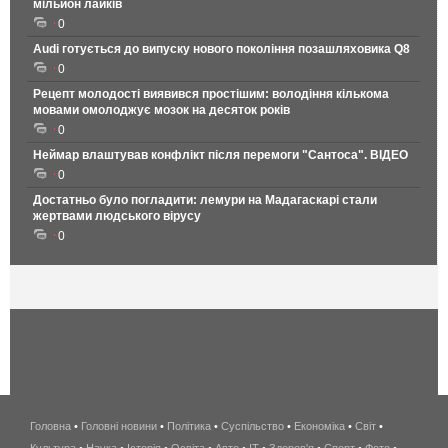
мільйон лайків
0
Audi готується до випуску нового покоління позашляховика Q8
0
Рецепт молодості виявився простішим: володіння кількома
мовами омолоджує мозок на десяток років
0
Неймар влаштував конфлікт після перемоги "Сантоса". ВІДЕО
0
Достатньо було погладити: лемури на Мадагаскарі стали
жертвами людського вірусу
0
Головна
•
Головні новини
•
Політика
•
Суспільство
•
Економіка
беспроводной
•
Світ
•
Культура
•
Наука
•
Історія
•
Освіта
•
Авто
•
IT
•
Здоров'я
интернет
•
Спорт
•
Фото
•