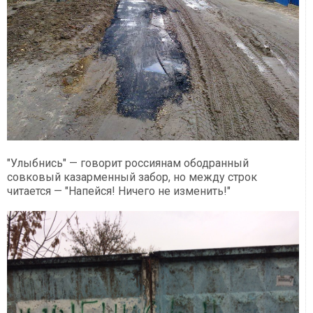
"Улыбнись" — говорит россиянам ободранный
совковый казарменный забор, но между строк
читается — "Напейся! Ничего не изменить!"