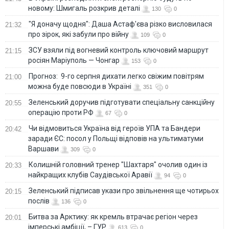
новому: Шмигаль розкрив деталі
130
0
"Я доначу щодня": Даша Астаф'єва різко висловилася
21:32
про зірок, які забули про війну
109
0
ЗСУ взяли під вогневий контроль ключовий маршрут
21:15
росіян Маріуполь — Чонгар
153
0
Прогноз: 9-го серпня дихати легко свіжим повітрям
21:00
можна буде повсюди в Україні
351
0
Зеленський доручив підготувати спеціальну санкційну
20:55
операцію проти РФ
67
0
Чи відмовиться Україна від героїв УПА та Бандери
20:42
заради ЄС: посол у Польщі відповів на ультиматуми
Варшави
309
0
Колишній головний тренер "Шахтаря" очолив один із
20:33
найкращих клубів Саудівської Аравії
94
0
Зеленський підписав укази про звільнення ще чотирьох
20:15
послів
136
0
Битва за Арктику: як кремль втрачає регіон через
20:01
імперські амбіції, – ГУР
613
0