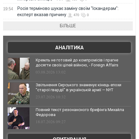
Росія терміново шукає заміну своїм "Іскандерам":
19:54
експерт вказав причину
470
0
БІЛЬШЕ
АНАЛІТИКА
Кремль не готовий до компромісів і прагне
досягти своїх цілей війною, - Foreign Affairs
03.08.2026 13:02
Звільнення Сирського знаменує кінець епохи
"старої гвардії" в українській армії — NYT
23.07.2026 10:32
Повний текст резонансного брифінга Михайла
Федорова
18.07.2026 09:27