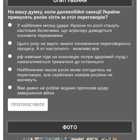
ОПИТУВАННЯ
На вашу думку, коли далекобійні санкції України
примусять росію сісти за стіл переговорів?
У найближчі місяці удари України по росії стануть
настільки болючими, що агресору доведеться
поновити перемовини
Цього року не варто чекати поновлення переговорного
процесу. А от наступного - можливо все
рф навпаки піде на ескалацію попри здоровий глузд і
намагатиметься триматися до останнього
Найближчим часом росія може погодитись на
переговори, але серйозних намірів росіяни не
матимуть
Вже давно не роблю жодних прогнозів щодо
завершення війни
ФОТО