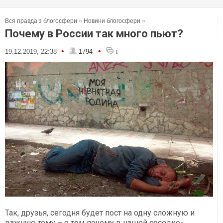
Вся правда з блогосфери
»
Новини блогосфери
»
Почему в России так много пьют?
•
•
19.12.2019, 22:38
1794
1
Так, друзья, сегодня будет пост на одну сложную и
важную тему – о том почему в нашей соседке-