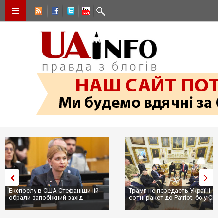
Трамп не передасть Україні
Вибух у ресторані в Москві:
сотні ракет до Patriot, бо у США
ціллю був головком ВКС Росії
...
пр...