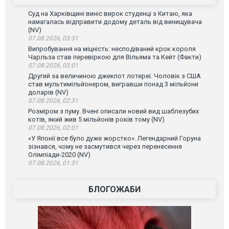
Суд на Харківщині виніс вирок студенці з Китаю, яка
намагалась відправити додому деталь від винищувача
(NV)
07.08.2026, 03:31
Випробування на міцність: несподіваний крок короля
Чарльза став перевіркою для Вільяма та Кейт (Факти)
07.08.2026, 03:01
Другий за величиною джекпот лотереї. Чоловік з США
став мультимільйонером, вигравши понад 3 мільйони
доларів (NV)
07.08.2026, 02:31
Розміром з пуму. Вчені описали новий вид шаблезубих
котів, який жив 5 мільйонів років тому (NV)
07.08.2026, 02:01
«У Японії все було дуже жорстко». Легендарний Горуна
зізнався, чому не засмутився через перенесення
Олімпіади-2020 (NV)
07.08.2026, 01:31
БЛОГОЖАБИ