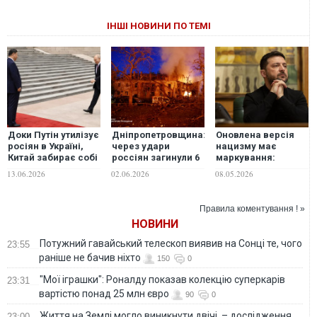
ІНШІ НОВИНИ ПО ТЕМІ
Доки Путін утилізує
Дніпропетровщина:
Оновлена версія
росіян в Україні,
через удари
нацизму має
Китай забирає собі
россіян загинули 6
маркування:
Далекий Схід без
людей, з них – 1
"сделано в
13.06.2026
02.06.2026
08.05.2026
бою, - The Hill
рятувальник, ще 36
России", -
- отримали
Зеленський
поранення
Правила коментування ! »
НОВИНИ
Потужний гавайський телескоп виявив на Сонці те, чого
23:55
раніше не бачив ніхто
150
0
"Мої іграшки": Роналду показав колекцію суперкарів
23:31
вартістю понад 25 млн євро
90
0
Життя на Землі могло виникнути двічі, – дослідження
23:00