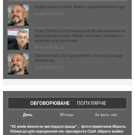
Надія лише на культ жінки в українській культурі
06.08.2026 08:49
Чому США не готові передати Україні ліцензію на
виробництво ракет Patriot: політика, безпека та
можливі альтернативи
03.08.2026 20:24
Перспектива: ЗСУ добомблять і всі інші склади
Wildberries
23.07.2026 11:31
ОБГОВОРЮВАНЕ
|
ПОПУЛЯРНЕ
День
Місяць
За весь час
"65 років ніколи не виглядали краще", - фото-привітання Мішель
Обами до дня народження екс-президента США зібрало майже