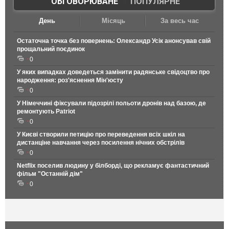
ОБГОВОРЮВАНЕ
|
ПОПУЛЯРНЕ
День
Місяць
За весь час
Остаточна точка без повернень: Олександр Усік анонсував свій
прощальний поєдинок
0
У яких випадках доведеться замінити радянське свідоцтво про
народження: роз'яснення Мін'юсту
0
У Німеччині фіксували підозрілі польоти дронів над базою, де
ремонтують Patriot
0
У Києві створили петицію про переведення всіх шкіл на
дистанціне навчання через посилення нічних обстрілів
0
Netflix поселив людину у білборді, що рекламує фантастичний
фільм "Останній дім"
0