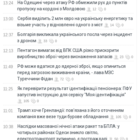
На Одещині через атаку РФ обмежили рух до пунктів
13:24
пропуску на кордоні з Молдовою
12
0
Сербія виділить 2 млн євро на українську енергетику та
13:00
візьме участь у відновленні одного з міст
14
0
Болгарія викликала українського посла через інцидент
12:37
з дроном
33
0
Пентагон вимагає від ВПК США різко прискорити
12:13
виробництво зброї через виснаження запасів
23
0
РФ може вдатися до ядерної зброї, якщо опиниться
11:49
перед загрозою виживання країни, - лава МЗС
Туреччини Фідан
72
0
Як перевірити результат ідентифікації пенсіонера: ПФУ
11:25
запустив інструкцію для сервісу "Моя ідентифікація"
105
0
Трамп хоче Гренландії: пов'язана з його оточенням
11:01
компанія вже везе туди бурове обладнання
105
0
Наслідки масованої нічної атаки ракет та БПЛА: у
10:38
чотирьох районах Одеси зникло світло,
електротранспорт зупинено, є постраждалі
50
0