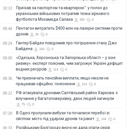
Приїхав за паспортом та квартирою": у полон до
10:13
українських військових потрапив тезка зіркового
футболіста Мохамеда Салаха
355
0
Пентагон витратить $400 млн на лазерні системи проти
09:48
дронів
35
0
Гантер Байден повідомив про погіршення стану Джо
09:24
Байдена
164
0
«Одеська, Херсонська та Запорізька області – у зоні
09:00
ризику»: експерт пояснив, чим загрожує Україні дефіцит
водних ресурсів
114
0
Чи призначать пенсійни виплати, якщо ніколи не
08:36
працював офіційно: пояснення
214
0
РФ атакувала дронами Салтівський район Харкова: є
08:12
влучання у багатоповерхівку, двоє людей загинули
75
0
В Одесі пролунали вибухи та почалися перебої зі
07:29
світлом: місто під ударом дронів та ракет
144
0
Російському Бєлгороду вночі не дала спати серія
06:33