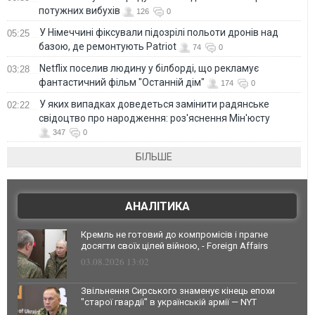
потужних вибухів
126
0
У Німеччині фіксували підозрілі польоти дронів над
05:25
базою, де ремонтують Patriot
74
0
Netflix поселив людину у білборді, що рекламує
03:28
фантастичний фільм "Останній дім"
174
0
У яких випадках доведеться замінити радянське
02:22
свідоцтво про народження: роз'яснення Мін'юсту
347
0
БІЛЬШЕ
АНАЛІТИКА
Кремль не готовий до компромісів і прагне
досягти своїх цілей війною, - Foreign Affairs
03.08.2026 13:02
Звільнення Сирського знаменує кінець епохи
"старої гвардії" в українській армії — NYT