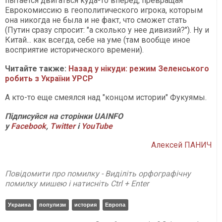
пытается двигаться куда-то вперед, превращая
Еврокомиссию в геополитического игрока, которым
она никогда не была и не факт, что сможет стать
(Путин сразу спросит: "а сколько у нее дивизий?"). Ну и
Китай... как всегда, себе на уме (там вообще иное
восприятие исторического времени).
Читайте также:
Назад у нікуди: режим Зеленського
робить з України УРСР
А кто-то еще смеялся над "концом истории" Фукуямы.
Підписуйся на сторінки UAINFO
у
Facebook
,
Twitter
і
YouTube
Алексей ПАНИЧ
Повідомити про помилку - Виділіть орфографічну
помилку мишею і натисніть Ctrl + Enter
Украина
популизм
история
Европа