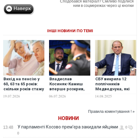
Сподобався матеріал? Сміливо поділися
ним в соцмережах через ці кнопки
ІНШІ НОВИНИ ПО ТЕМІ
Вихід на пенсію у
Владислав
СБУ викрила 12
60, 63 та 65 років:
Косиняк-Камиш
поплічників
скільки років стажу
вперше розкрив,
Медведчука, які
знадобиться
скільки Польща
діяли на користь
19.07.2026
06.07.2026
14.08.2025
українцям у 2026–
витратила на
РФ та проводили
2027 роках
військову
інформаційні атаки
допомогу Україні
проти України
Правила коментування ! »
НОВИНИ
У парламенті Косово прем'єра закидали яйцями
13:48
0
0