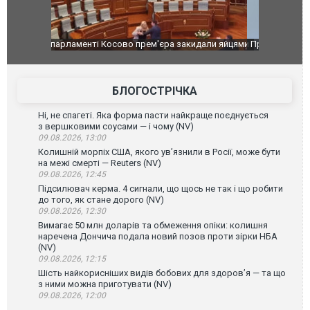
идали яйцями
Приїхав за паспортом та квартирою": у полон
Одесу накр
до українських військових потрапив тезка
ураганним 
зіркового футболіста Мохамеда Салаха
БЛОГОСТРІЧКА
Ні, не спагеті. Яка форма пасти найкраще поєднується
з вершковими соусами — і чому (NV)
09.08.2026, 13:00
Колишній морпіх США, якого ув’язнили в Росії, може бути
на межі смерті — Reuters (NV)
09.08.2026, 12:45
Підсилювач керма. 4 сигнали, що щось не так і що робити
до того, як стане дорого (NV)
09.08.2026, 12:30
Вимагає 50 млн доларів та обмеження опіки: колишня
наречена Дончича подала новий позов проти зірки НБА
(NV)
09.08.2026, 12:15
Шість найкорисніших видів бобових для здоров’я — та що
з ними можна приготувати (NV)
09.08.2026, 12:00