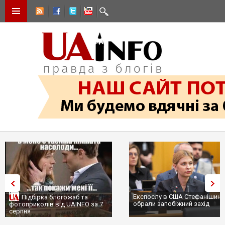
Експослу в США Стефанішині
Підбірка блогожаб та
обрали запобіжний захід
фотоприколів від UAINFO за 7
серпня