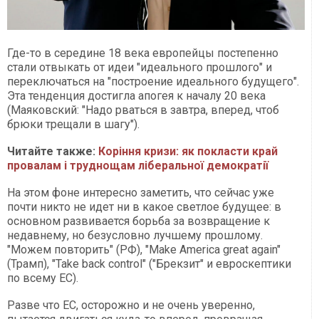
Где-то в середине 18 века европейцы постепенно
стали отвыкать от идеи "идеального прошлого" и
переключаться на "построение идеального будущего".
Эта тенденция достигла апогея к началу 20 века
(Маяковский: "Надо рваться в завтра, вперед, чтоб
брюки трещали в шагу").
Читайте также:
Коріння кризи: як покласти край
провалам і труднощам ліберальної демократії
На этом фоне интересно заметить, что сейчас уже
почти никто не идет ни в какое светлое будущее: в
основном развивается борьба за возвращение к
недавнему, но безусловно лучшему прошлому.
"Можем повторить" (РФ), "Make America great again"
(Трамп), "Take back control" ("Брекзит" и евроскептики
по всему ЕС).
Разве что ЕС, осторожно и не очень уверенно,