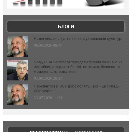
БЛОГИ
Надія лише на культ жінки в українській культурі
06.08.2026 08:49
Чому США не готові передати Україні ліцензію на
виробництво ракет Patriot: політика, безпека та
можливі альтернативи
03.08.2026 20:24
Перспектива: ЗСУ добомблять і всі інші склади
Wildberries
23.07.2026 11:31