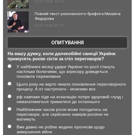
23.07.2026 10:32
Повний текст резонансного брифінга Михайла
Федорова
18.07.2026 09:27
ОПИТУВАННЯ
На вашу думку, коли далекобійні санкції України
примусять росію сісти за стіл переговорів?
У найближчі місяці удари України по росії стануть
настільки болючими, що агресору доведеться
поновити перемовини
Цього року не варто чекати поновлення переговорного
процесу. А от наступного - можливо все
рф навпаки піде на ескалацію попри здоровий глузд і
намагатиметься триматися до останнього
Найближчим часом росія може погодитись на
переговори, але серйозних намірів росіяни не
матимуть
Вже давно не роблю жодних прогнозів щодо
завершення війни