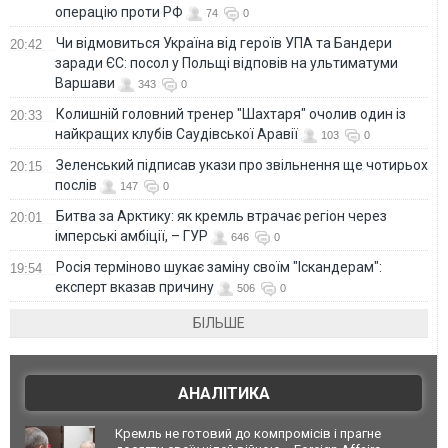
операцію проти РФ
74
0
Чи відмовиться Україна від героїв УПА та Бандери
20:42
заради ЄС: посол у Польщі відповів на ультиматуми
Варшави
343
0
Колишній головний тренер "Шахтаря" очолив один із
20:33
найкращих клубів Саудівської Аравії
103
0
Зеленський підписав укази про звільнення ще чотирьох
20:15
послів
147
0
Битва за Арктику: як кремль втрачає регіон через
20:01
імперські амбіції, – ГУР
646
0
Росія терміново шукає заміну своїм "Іскандерам":
19:54
експерт вказав причину
506
0
БІЛЬШЕ
АНАЛІТИКА
Кремль не готовий до компромісів і прагне