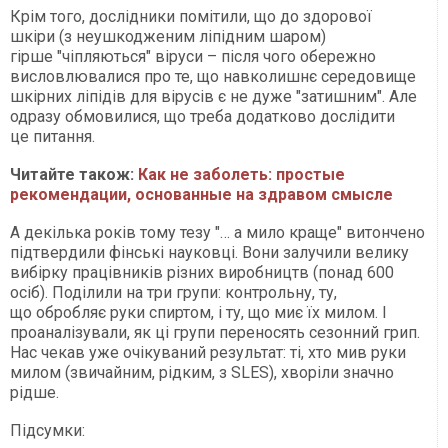
Крім того, дослідники помітили, що до здорової
шкіри (з неушкодженим ліпідним шаром)
гірше "чіпляються" віруси – після чого обережно
висловлювалися про те, що навколишнє середовище
шкірних ліпідів для вірусів є не дуже "затишним". Але
одразу обмовилися, що треба додатково дослідити
це питання.
Читайте також:
Как не заболеть: простые
рекомендации, основанные на здравом смысле
А декілька років тому тезу "… а мило краще" витончено
підтвердили фінські науковці. Вони залучили велику
вибірку працівників різних виробництв (понад 600
осіб). Поділили на три групи: контрольну, ту,
що обробляє руки спиртом, і ту, що миє їх милом. І
проаналізували, як ці групи переносять сезонний грип.
Нас чекав уже очікуваний результат: ті, хто мив руки
милом (звичайним, рідким, з SLES), хворіли значно
рідше.
Підсумки: