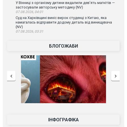
У Вінниці з організму дитини видалили дев’ять магнітів —
застосували авторську методику (NV)
07.08.2026, 04:01
Суд на Харківщині виніс вирок студенці з Китаю, яка
намагалась відправити додому деталь від винищувача
(NV)
07.08.2026, 03:31
БЛОГОЖАБИ
ІНФОГРАФІКА