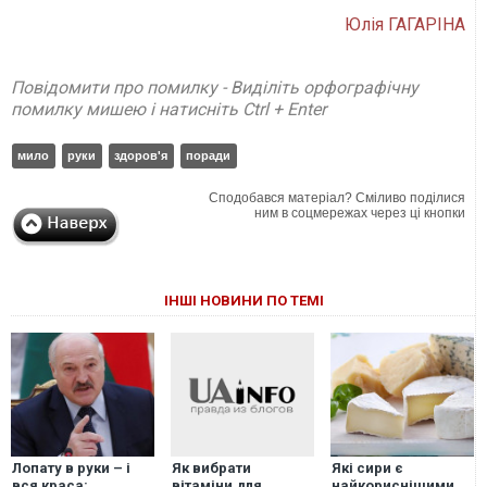
Юлія ГАГАРІНА
Повідомити про помилку - Виділіть орфографічну
помилку мишею і натисніть Ctrl + Enter
мило
руки
здоров'я
поради
Сподобався матеріал? Сміливо поділися
ним в соцмережах через ці кнопки
ІНШІ НОВИНИ ПО ТЕМІ
Лопату в руки – і
Які сири є
Як вибрати
вся краса:
найкориснішими
вітаміни для