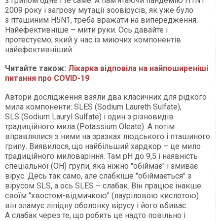
з грипом одне і те саме. А пам’ятаючи пандемію H1N1
2009 року і загрозу мутації зоовірусів, як уже було
з пташиним H5N1, треба вражати на випередження.
Найефективніше – мити руки. Ось давайте і
протестуємо, який у нас із миючих компонентів
найефективніший.
Читайте також:
Лікарка відповіла на найпоширеніші
питання про COVID-19
Автори дослідження взяли два класичних для рідкого
мила компоненти: SLES (Sodium Laureth Sulfate),
SLS (Sodium Lauryl Sulfate) і один з різновидів
традиційного мила (Potassium Oleate). А потім
вправлялися з ними на зразках людського і пташиного
грипу. Виявилося, що найбільший хардкор – це мило
традиційного миловаріння. Там рН до 9,5 і наявність
спеціальної (ОН) групи, яка ніжно "обіймає" і змиває
вірус. Десь так само, але слабкіше "обіймається" з
вірусом SLS, а ось SLES – слабак. Він працює інакше:
своїм "хвостом-відмичкою" (лауріловою кислотою)
він зламує ліпідну оболонку вірусу і його вбиває.
А слабак через те, що робить це надто повільно і