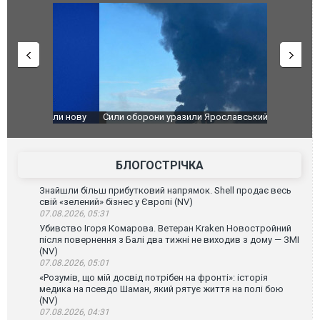
чили нову
Сили оборони уразили Ярославський НПЗ:
Неймар вла
губернатор регіону заявив про наймасштабнішу
"Сантоса".
атаку. ВІДЕО
БЛОГОСТРІЧКА
Знайшли більш прибутковий напрямок. Shell продає весь
свій «зелений» бізнес у Європі (NV)
07.08.2026, 05:31
Убивство Ігоря Комарова. Ветеран Kraken Новостройний
після повернення з Балі два тижні не виходив з дому — ЗМІ
(NV)
07.08.2026, 05:01
«Розумів, що мій досвід потрібен на фронті»: історія
медика на псевдо Шаман, який рятує життя на полі бою
(NV)
07.08.2026, 04:31