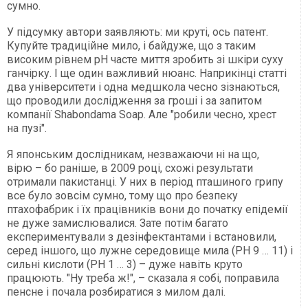
сумно.
У підсумку автори заявляють: ми круті, ось патент.
Купуйте традиційне мило, і байдуже, що з таким
високим рівнем рН часте миття зробить зі шкіри суху
ганчірку. І ще один важливий нюанс. Наприкінці статті
два університети і одна медшкола чесно зізнаються,
що проводили дослідження за гроші і за запитом
компанії Shabondama Soap. Але "робили чесно, хрест
на пузі".
Я японським дослідникам, незважаючи ні на що,
вірю – бо раніше, в 2009 році, схожі результати
отримали пакистанці. У них в період пташиного грипу
все було зовсім сумно, тому що про безпеку
птахофабрик і їх працівників вони до початку епідемії
не дуже замислювалися. Зате потім багато
експериментували з дезінфектантами і встановили,
серед іншого, що лужне середовище мила (РН 9 … 11) і
сильні кислоти (РН 1 … 3) – дуже навіть круто
працюють. "Ну треба ж!", – сказала я собі, поправила
пенсне і почала розбиратися з милом далі.