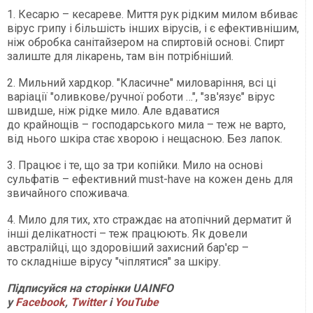
1. Кесарю – кесареве. Миття рук рідким милом вбиває
вірус грипу і більшість інших вірусів, і є ефективнішим,
ніж обробка санітайзером на спиртовій основі. Спирт
залиште для лікарень, там він потрібніший.
2. Мильний хардкор. "Класичне" миловаріння, всі ці
варіації "оливкове/ручної роботи …", "зв'язує" вірус
швидше, ніж рідке мило. Але вдаватися
до крайнощів – господарського мила – теж не варто,
від нього шкіра стає хворою і нещасною. Без лапок.
3. Працює і те, що за три копійки. Мило на основі
сульфатів – ефективний must-have на кожен день для
звичайного споживача.
4. Мило для тих, хто страждає на атопічний дерматит й
інші делікатності – теж працюють. Як довели
австралійці, що здоровіший захисний бар'єр –
то складніше вірусу "чіплятися" за шкіру.
Підписуйся на сторінки UAINFO
у
Facebook
,
Twitter
і
YouTube