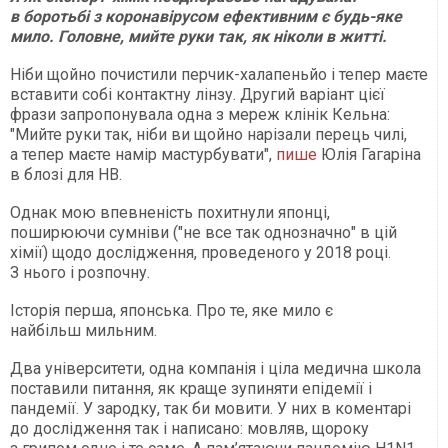
в боротьбі з коронавірусом ефективним є будь-яке
мило. Головне, мийте руки так, як ніколи в житті.
Ніби щойно почистили перчик-халапеньйо і тепер маєте
вставити собі контактну лінзу. Другий варіант цієї
фрази запропонувала одна з мереж клінік Кельна:
"Мийте руки так, ніби ви щойно нарізали перець чилі,
а тепер маєте намір мастурбувати",
пише
Юлія Гагаріна
в блозі для НВ.
Однак мою впевненість похитнули японці,
поширюючи сумніви ("не все так однозначно" в цій
хімії) щодо дослідження, проведеного у 2018 році.
З нього і розпочну.
Історія перша, японська. Про те, яке мило є
найбільш мильним.
Два університети, одна компанія і ціла медична школа
поставили питання, як краще зупиняти епідемії і
пандемії. У зародку, так би мовити. У них в коментарі
до дослідження так і написано: мовляв, щороку