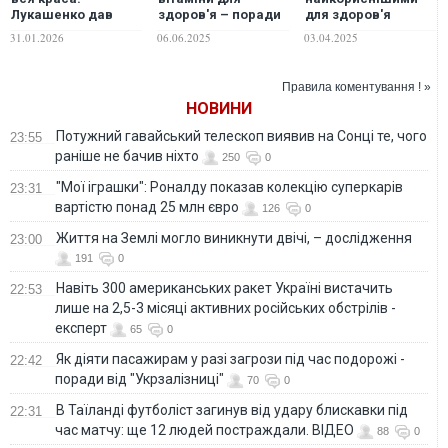
Лукашенко дав
для здоров'я
здоров'я – поради
пораду жінкам
людини: дієтологи
щодо правильного
31.01.2026
03.04.2025
06.06.2025
назвали п'ять видів
вибору
Правила коментування ! »
НОВИНИ
Потужний гавайський телескоп виявив на Сонці те, чого
23:55
раніше не бачив ніхто
250
0
"Мої іграшки": Роналду показав колекцію суперкарів
23:31
вартістю понад 25 млн євро
126
0
Життя на Землі могло виникнути двічі, – дослідження
23:00
191
0
Навіть 300 американських ракет Україні вистачить
22:53
лише на 2,5-3 місяці активних російських обстрілів -
експерт
65
0
Як діяти пасажирам у разі загрози під час подорожі -
22:42
поради від "Укрзалізниці"
70
0
В Таїланді футболіст загинув від удару блискавки під
22:31
час матчу: ще 12 людей постраждали. ВІДЕО
88
0