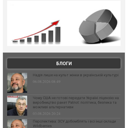
БЛОГИ
Надія лише на культ жінки в українській культурі
06.08.2026 08:49
Чому США не готові передати Україні ліцензію на
виробництво ракет Patriot: політика, безпека та
можливі альтернативи
03.08.2026 20:24
Перспектива: ЗСУ добомблять і всі інші склади
Wildberries