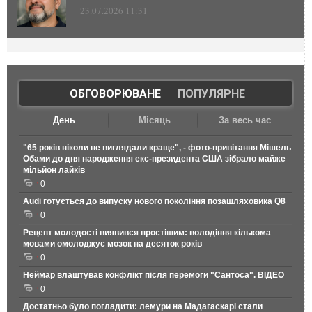
23.07.2026 11:31
ОБГОВОРЮВАНЕ
|
ПОПУЛЯРНЕ
День
Місяць
За весь час
"65 років ніколи не виглядали краще", - фото-привітання Мішель
Обами до дня народження екс-президента США зібрало майже
мільйон лайків
0
Audi готується до випуску нового покоління позашляховика Q8
0
Рецепт молодості виявився простішим: володіння кількома
мовами омолоджує мозок на десяток років
0
Неймар влаштував конфлікт після перемоги "Сантоса". ВІДЕО
0
Достатньо було погладити: лемури на Мадагаскарі стали