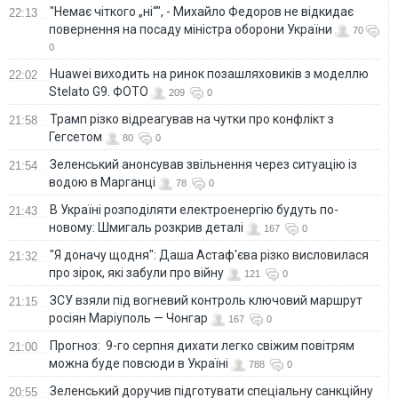
"Немає чіткого „ні“", - Михайло Федоров не відкидає
22:13
повернення на посаду міністра оборони України
70
0
Huawei виходить на ринок позашляховиків з моделлю
22:02
Stelato G9. ФОТО
209
0
Трамп різко відреагував на чутки про конфлікт з
21:58
Гегсетом
80
0
Зеленський анонсував звільнення через ситуацію із
21:54
водою в Марганці
78
0
В Україні розподіляти електроенергію будуть по-
21:43
новому: Шмигаль розкрив деталі
167
0
"Я доначу щодня": Даша Астаф'єва різко висловилася
21:32
про зірок, які забули про війну
121
0
ЗСУ взяли під вогневий контроль ключовий маршрут
21:15
росіян Маріуполь — Чонгар
167
0
Прогноз: 9-го серпня дихати легко свіжим повітрям
21:00
можна буде повсюди в Україні
788
0
Зеленський доручив підготувати спеціальну санкційну
20:55