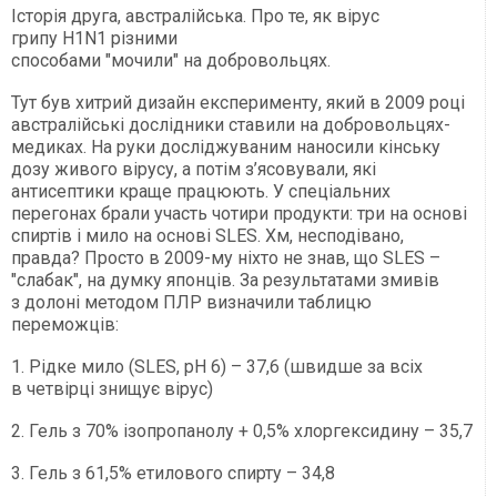
Історія друга, австралійська. Про те, як вірус
грипу H1N1 різними
способами "мочили" на добровольцях.
Тут був хитрий дизайн експерименту, який в 2009 році
австралійські дослідники ставили на добровольцях-
медиках. На руки досліджуваним наносили кінську
дозу живого вірусу, а потім з’ясовували, які
антисептики краще працюють. У спеціальних
перегонах брали участь чотири продукти: три на основі
спиртів і мило на основі SLES. Хм, несподівано,
правда? Просто в 2009-му ніхто не знав, що SLES –
"слабак", на думку японців. За результатами змивів
з долоні методом ПЛР визначили таблицю
переможців:
1. Рідке мило (SLES, рН 6) – 37,6 (швидше за всіх
в четвірці знищує вірус)
2. Гель з 70% ізопропанолу + 0,5% хлоргексидину – 35,7
3. Гель з 61,5% етилового спирту – 34,8