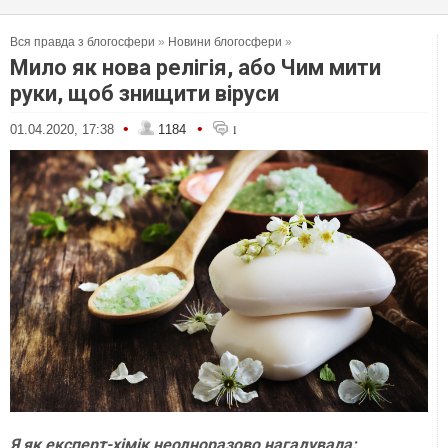
Вся правда з блогосфери
»
Новини блогосфери
»
Мило як нова релігія, або Чим мити
руки, щоб знищити віруси
•
•
01.04.2020, 17:38
1184
1
Я як експерт-хімік неодноразово нагадувала: