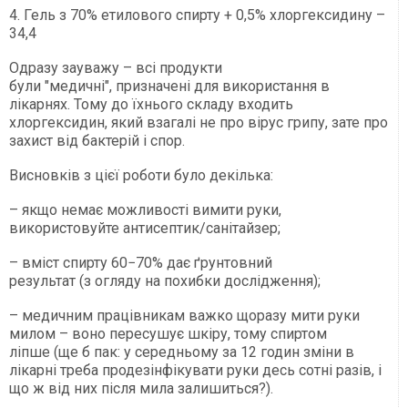
4. Гель з 70% етилового спирту + 0,5% хлоргексидину –
34,4
Одразу зауважу – всі продукти
були "медичні", призначені для використання в
лікарнях. Тому до їхнього складу входить
хлоргексидин, який взагалі не про вірус грипу, зате про
захист від бактерій і спор.
Висновків з цієї роботи було декілька:
– якщо немає можливості вимити руки,
використовуйте антисептик/санітайзер;
– вміст спирту 60−70% дає ґрунтовний
результат (з огляду на похибки дослідження);
– медичним працівникам важко щоразу мити руки
милом – воно пересушує шкіру, тому спиртом
ліпше (ще б пак: у середньому за 12 годин зміни в
лікарні треба продезінфікувати руки десь сотні разів, і
що ж від них після мила залишиться?).