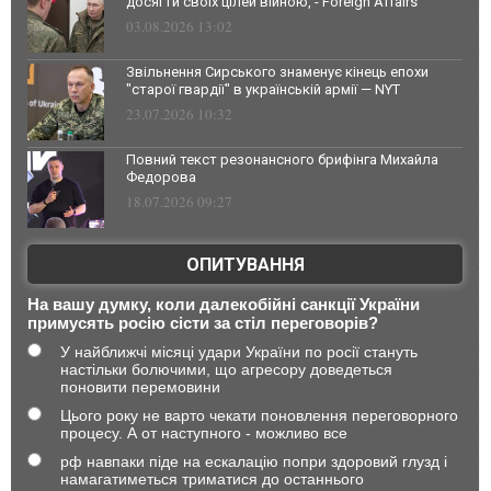
досягти своїх цілей війною, - Foreign Affairs
03.08.2026 13:02
Звільнення Сирського знаменує кінець епохи
"старої гвардії" в українській армії — NYT
23.07.2026 10:32
Повний текст резонансного брифінга Михайла
Федорова
18.07.2026 09:27
ОПИТУВАННЯ
На вашу думку, коли далекобійні санкції України
примусять росію сісти за стіл переговорів?
У найближчі місяці удари України по росії стануть
настільки болючими, що агресору доведеться
поновити перемовини
Цього року не варто чекати поновлення переговорного
процесу. А от наступного - можливо все
рф навпаки піде на ескалацію попри здоровий глузд і
намагатиметься триматися до останнього