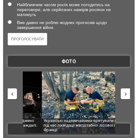
Найближчим часом росія може погодитись на
переговори, але серйозних намірів росіяни не
матимуть
Вже давно не роблю жодних прогнозів щодо
завершення війни
ФОТО
шкоджено
Українські надзвичайники врятували козуленя
СБУ за спр
траждалі.
під час ліквідації масштабної лісової пожежі у
Болгарії з
ВІДЕО
Франції
ФОТО