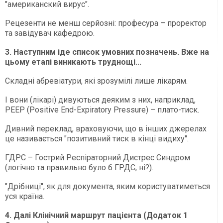
"американский вирус".
Рецезенти не менш серйозні: професура – проректор
та завідувач кафедрою.
3. Наступним іде список умовних позначень. Вже на
цьому етапі виникають труднощі...
Складні абревіатури, які зрозумілі лише лікарям.
І вони (лікарі) дивуються деяким з них, наприклад,
PEEP (Positive End-Expiratory Pressure) – плато-тиск.
Дивний переклад, враховуючи, що в інших джерелах
це називається "позитивний тиск в кінці видиху".
ГДРС – Гострий Респіраторний Дистрес Синдром
(логічно та правильно було б ГРДС, ні?).
"Дрібниці", як для документа, яким користуватиметься
уся країна.
4. Далі Клінічний маршрут пацієнта (Додаток 1