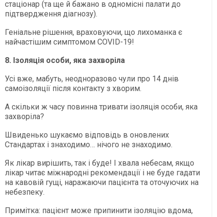
стаціонар (та ще й бажано в одномісні палати до
підтвердження діагнозу).
Геніальне рішення, враховуючи, що лихоманка є
найчастішим симптомом COVID-19!
8. Ізоляція особи, яка захворіла
Усі вже, мабуть, неодноразово чули про 14 днів
самоізоляції після контакту з хворим.
А скільки ж часу повинна тривати ізоляція особи, яка
захворіла?
Швиденько шукаємо відповідь в оновлених
Стандартах і знаходимо… нічого не знаходимо.
Як лікар вирішить, так і буде! І хвала небесам, якщо
лікар читає міжнародні рекомендації і не буде гадати
на кавовій гущі, наражаючи пацієнта та оточуючих на
небезпеку.
Примітка: пацієнт може припинити ізоляцію вдома,