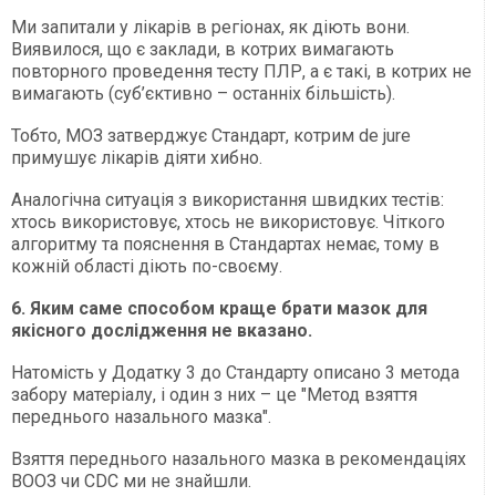
Ми запитали у лікарів в регіонах, як діють вони.
Виявилося, що є заклади, в котрих вимагають
повторного проведення тесту ПЛР, а є такі, в котрих не
вимагають (суб’єктивно – останніх більшість).
Тобто, МОЗ затверджує Стандарт, котрим de jure
примушує лікарів діяти хибно.
Аналогічна ситуація з використання швидких тестів:
хтось використовує, хтось не використовує. Чіткого
алгоритму та пояснення в Стандартах немає, тому в
кожній області діють по-своєму.
6. Яким саме способом краще брати мазок для
якісного дослідження не вказано.
Натомість у Додатку 3 до Стандарту описано 3 метода
забору матеріалу, і один з них – це "Метод взяття
переднього назального мазка".
Взяття переднього назального мазка в рекомендаціях
ВООЗ чи CDC ми не знайшли.