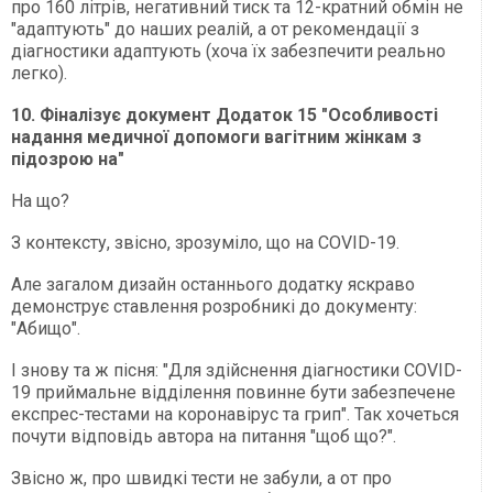
про 160 літрів, негативний тиск та 12-кратний обмін не
"адаптують" до наших реалій, а от рекомендації з
діагностики адаптують (хоча їх забезпечити реально
легко).
10. Фіналізує документ Додаток 15 "Особливості
надання медичної допомоги вагітним жінкам з
підозрою на"
На що?
З контексту, звісно, зрозуміло, що на COVID-19.
Але загалом дизайн останнього додатку яскраво
демонструє ставлення розробникі до документу:
"Абищо".
І знову та ж пісня: "Для здійснення діагностики COVID-
19 приймальне відділення повинне бути забезпечене
експрес-тестами на коронавірус та грип". Так хочеться
почути відповідь автора на питання "щоб що?".
Звісно ж, про швидкі тести не забули, а от про