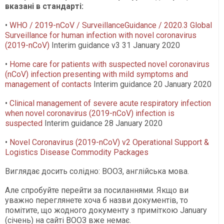
вказані в стандарті:
•
WHO / 2019-nCoV / SurveillanceGuidance / 2020.3 Global
Surveillance for human infection with novel coronavirus
(2019-nCoV)
Interim guidance v3 31 January 2020
•
Home care for patients with suspected novel coronavirus
(nCoV) infection presenting with mild symptoms and
management of contacts
Interim guidance 20 January 2020
•
Clinical management of severe acute respiratory infection
when novel coronavirus (2019-nCoV) infection is
suspected
Interim guidance 28 January 2020
•
Novel Coronavirus (2019-nCoV) v2 Operational Support &
Logistics Disease Commodity Packages
Виглядає досить солідно: ВООЗ, англійська мова.
Але спробуйте перейти за посиланнями. Якщо ви
уважно переглянете хоча б назви документів, то
помітите, що жодного документу з приміткою January
(січень) на сайті ВООЗ вже немає.