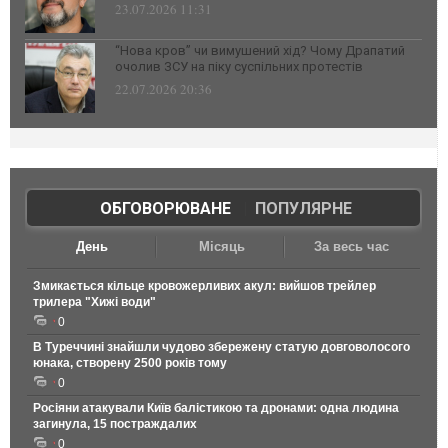
23.07.2026 11:31
“Нова кров” чи вимушений хід? Чому Драпатий
очолив ЗСУ на піку суспільних протестів
22.07.2026 20:36
ОБГОВОРЮВАНЕ
|
ПОПУЛЯРНЕ
День
Місяць
За весь час
Змикається кільце кровожерливих акул: вийшов трейлер
трилера "Хижі води"
0
В Туреччині знайшли чудово збережену статую довговолосого
юнака, створену 2500 років тому
0
Росіяни атакували Київ балістикою та дронами: одна людина
загинула, 15 постраждалих
0