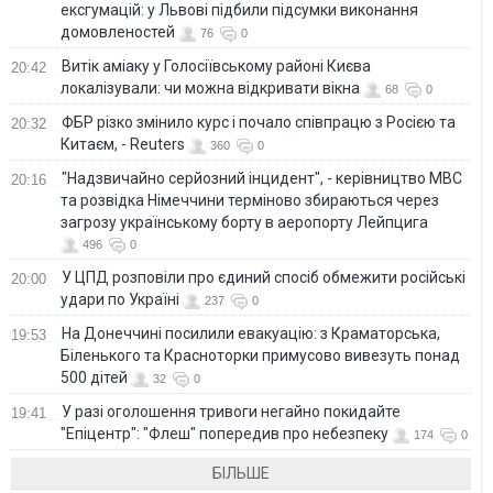
ексгумацій: у Львові підбили підсумки виконання
домовленостей
76
0
Витік аміаку у Голосіївському районі Києва
20:42
локалізували: чи можна відкривати вікна
68
0
ФБР різко змінило курс і почало співпрацю з Росією та
20:32
Китаєм, - Reuters
360
0
"Надзвичайно серйозний інцидент", - керівництво МВС
20:16
та розвідка Німеччини терміново збираються через
загрозу українському борту в аеропорту Лейпцига
496
0
У ЦПД розповіли про єдиний спосіб обмежити російські
20:00
удари по Україні
237
0
На Донеччині посилили евакуацію: з Краматорська,
19:53
Біленького та Красноторки примусово вивезуть понад
500 дітей
32
0
У разі оголошення тривоги негайно покидайте
19:41
"Епіцентр": "Флеш" попередив про небезпеку
174
0
БІЛЬШЕ