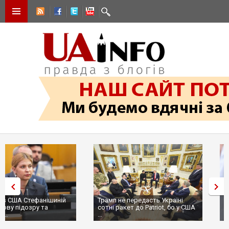
Трамп не передасть Україні
Вибух у ресторані в Москві:
сотні ракет до Patriot, бо у США
ціллю був головком ВКС Росії
...
пр...