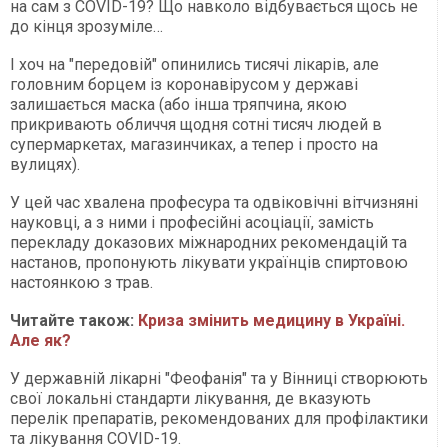
на сам з COVID-19? Що навколо відбувається щось не
до кінця зрозуміле…
І хоч на "передовій" опинились тисячі лікарів, але
головним борцем із коронавірусом у державі
залишається маска (або інша тряпчина, якою
прикривають обличчя щодня сотні тисяч людей в
супермаркетах, магазинчиках, а тепер і просто на
вулицях).
У цей час хвалена професура та одвіковічні вітчизняні
науковці, а з ними і професійні асоціації, замість
перекладу доказових міжнародних рекомендацій та
настанов, пропонують лікувати українців спиртовою
настоянкою з трав.
Читайте також:
Криза змінить медицину в Україні.
Але як?
У державній лікарні "Феофанія" та у Вінниці створюють
свої локальні стандарти лікування, де вказують
перелік препаратів, рекомендованих для профілактики
та лікування COVID-19.