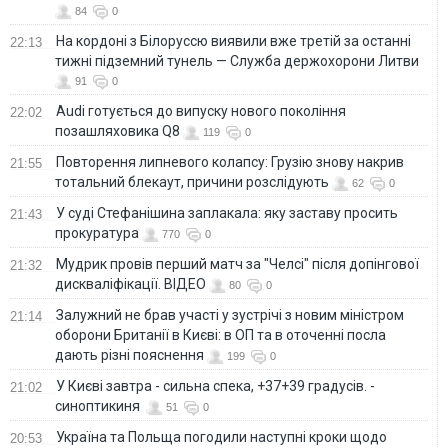
84
0
На кордоні з Білоруссю виявили вже третій за останні
22:13
тижні підземний тунель — Служба держохорони Литви
91
0
Audi готується до випуску нового покоління
22:02
позашляховика Q8
119
0
Повторення липневого колапсу: Грузію знову накрив
21:55
тотальний блекаут, причини розслідують
62
0
У суді Стефанішина заплакала: яку заставу просить
21:43
прокуратура
770
0
Мудрик провів перший матч за "Челсі" після допінгової
21:32
дискваліфікації. ВІДЕО
80
0
Залужний не брав участі у зустрічі з новим міністром
21:14
оборони Британії в Києві: в ОП та в оточенні посла
дають різні пояснення
199
0
У Києві завтра - сильна спека, +37+39 градусів. -
21:02
синоптикиня
51
0
Україна та Польща погодили наступні кроки щодо
20:53