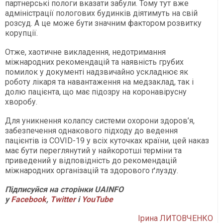
партнерські пологи вказати забули. Тому тут вже
адміністрації пологових будинків діятимуть на свій
розсуд. А це може бути значним фактором розвитку
корупції.
Отже, хаотичне викладення, недотримання
міжнародних рекомендацій та наявність грубих
помилок у документі надзвичайно ускладнює як
роботу лікаря та навантаження на медзаклад, так і
долю пацієнта, що має підозру на коронавірусну
хворобу.
Для уникнення колапсу системи охорони здоров’я,
забезпечення однакового підходу до ведення
пацієнтів із COVID-19 у всіх куточках країни, цей наказ
має бути переглянутий у найкоротші терміни та
приведений у відповідність до рекомендацій
міжнародних організацій та здорового ґлузду.
Підписуйся на сторінки UAINFO
у
Facebook
,
Twitter
і
YouTube
Ірина ЛИТОВЧЕНКО