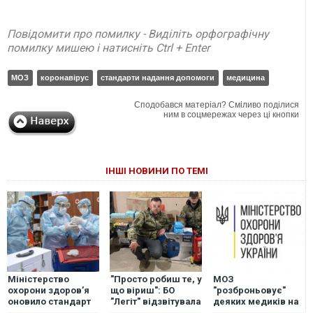
Повідомити про помилку - Виділіть орфографічну
помилку мишею і натисніть Ctrl + Enter
МОЗ
коронавірус
стандарти надання допомоги
медицина
Сподобався матеріал? Сміливо поділися
ним в соцмережах через ці кнопки
ІНШІ НОВИНИ ПО ТЕМІ
Міністерство
"Просто робиш те, у
МОЗ
охорони здоров’я
що віриш": БО
"розброньовує"
оновило стандарт
"Легіт" відзвітувала
деяких медиків на
надання медичної
про масштабну
запит Міноборони