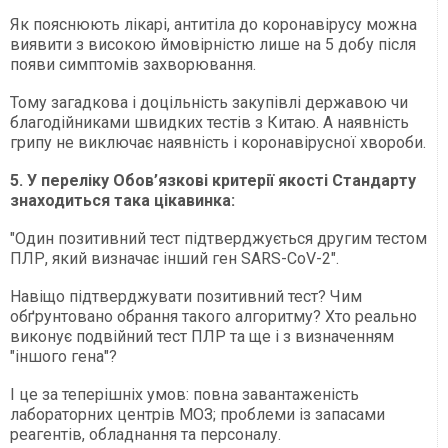
Як пояснюють лікарі, антитіла до коронавірусу можна
виявити з високою ймовірністю лише на 5 добу після
появи симптомів захворювання.
Тому загадкова і доцільність закупівлі державою чи
благодійниками швидких тестів з Китаю. А наявність
грипу не виключає наявність і коронавірусної хвороби.
5. У переліку Обов’язкові критерії якості Стандарту
знаходиться така цікавинка:
"Один позитивний тест підтверджується другим тестом
ПЛР, який визначає інший ген SARS-CoV-2".
Навіщо підтверджувати позитивний тест? Чим
обґрунтовано обрання такого алгоритму? Хто реально
виконує подвійний тест ПЛР та ще і з визначенням
"іншого гена"?
І це за теперішніх умов: повна завантаженість
лабораторних центрів МОЗ; проблеми із запасами
реагентів, обладнання та персоналу.