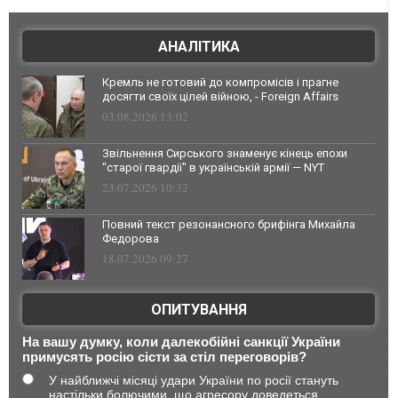
АНАЛІТИКА
Кремль не готовий до компромісів і прагне
досягти своїх цілей війною, - Foreign Affairs
03.08.2026 13:02
Звільнення Сирського знаменує кінець епохи
"старої гвардії" в українській армії — NYT
23.07.2026 10:32
Повний текст резонансного брифінга Михайла
Федорова
18.07.2026 09:27
ОПИТУВАННЯ
На вашу думку, коли далекобійні санкції України
примусять росію сісти за стіл переговорів?
У найближчі місяці удари України по росії стануть
настільки болючими, що агресору доведеться