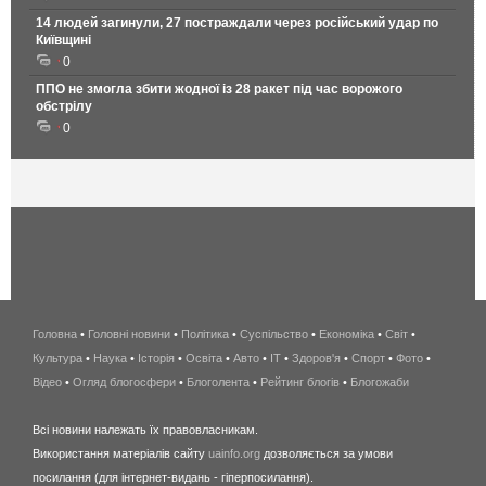
14 людей загинули, 27 постраждали через російський удар по
Київщині
0
ППО не змогла збити жодної із 28 ракет під час ворожого
обстрілу
0
Головна
•
Головні новини
•
Політика
•
Суспільство
•
Економіка
беспроводной
•
Світ
•
Культура
•
Наука
•
Історія
•
Освіта
•
Авто
•
IT
•
Здоров'я
интернет
•
Спорт
•
Фото
•
Відео
•
Огляд блогосфери
•
Блоголента
•
Рейтинг блогів
киев
•
Блогожаби
и
Всі новини належать їх правовласникам.
область
Використання матеріалів сайту
uainfo.org
дозволяється за умови
wimax
посилання (для інтернет-видань - гіперпосилання).
интернет