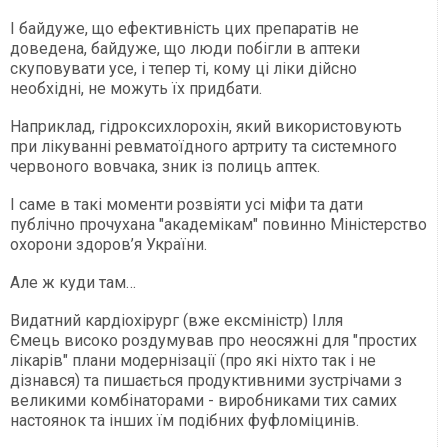
І байдуже, що ефективність цих препаратів не
доведена, байдуже, що люди побігли в аптеки
скуповувати усе, і тепер ті, кому ці ліки дійсно
необхідні, не можуть їх придбати.
Наприклад, гідроксихлорохін, який використовують
при лікуванні ревматоїдного артриту та системного
червоного вовчака, зник із полиць аптек.
І саме в такі моменти розвіяти усі міфи та дати
публічно прочухана "академікам" повинно Міністерство
охорони здоров’я України.
Але ж куди там…
Видатний кардіохірург (вже ексміністр) Ілля
Ємець високо роздумував про неосяжні для "простих
лікарів" плани модернізації (про які ніхто так і не
дізнався) та пишається продуктивними зустрічами з
великими комбінаторами - виробниками тих самих
настоянок та інших їм подібних фуфломіцинів.