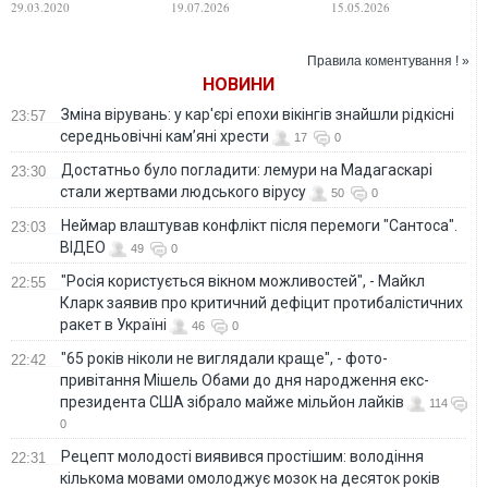
29.03.2020
19.07.2026
15.05.2026
допомоги при
допомогу
коронавірусі
військовим,
пораненим та дітям
Правила коментування ! »
НОВИНИ
Зміна вірувань: у кар'єрі епохи вікінгів знайшли рідкісні
23:57
середньовічні кам’яні хрести
17
0
Достатньо було погладити: лемури на Мадагаскарі
23:30
стали жертвами людського вірусу
50
0
Неймар влаштував конфлікт після перемоги "Сантоса".
23:03
ВІДЕО
49
0
"Росія користується вікном можливостей", - Майкл
22:55
Кларк заявив про критичний дефіцит протибалістичних
ракет в Україні
46
0
"65 років ніколи не виглядали краще", - фото-
22:42
привітання Мішель Обами до дня народження екс-
президента США зібрало майже мільйон лайків
114
0
Рецепт молодості виявився простішим: володіння
22:31
кількома мовами омолоджує мозок на десяток років