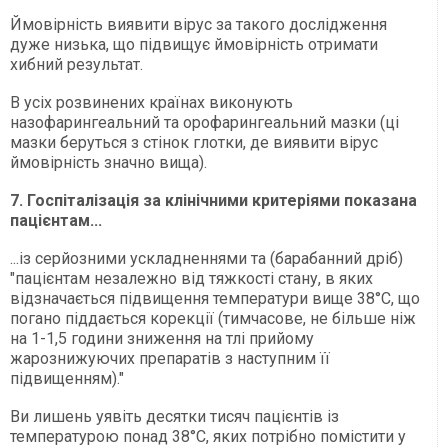
Ймовірність виявити вірус за такого дослідження
дуже низька, що підвищує ймовірність отримати
хибний результат.
В усіх розвинених країнах виконують
назофарингеальний та орофарингеальний мазки (ці
мазки беруться з стінок глотки, де виявити вірус
ймовірність значно вища).
7. Госпіталізація за клінічними критеріями показана
пацієнтам...
...із серйозними ускладненнями та (барабанний дріб)
"пацієнтам незалежно від тяжкості стану, в яких
відзначається підвищення температури вище 38°С, що
погано піддається корекції (тимчасове, не більше ніж
на 1-1,5 години зниження на тлі прийому
жарознижуючих препаратів з наступним її
підвищенням)."
Ви лишень уявіть десятки тисяч пацієнтів із
температурою понад 38°С, яких потрібно помістити у