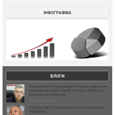
ІНФОГРАФІКА
БЛОГИ
Чому США не готові передати Україні ліцензію на
виробництво ракет Patriot: політика, безпека та
можливі альтернативи
03.08.2026 20:24
Перспектива: ЗСУ добомблять і всі інші склади
Wildberries