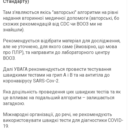
Стандарту)
Там з’являються якісь "авторські" алгоритми на рівні
надання вторинної медичної допомоги (авторські, бо
схожих рекомендацій від CDC чи ВООЗ ми не
знайшли).
Рекомендується відібрати матеріал для дослідження,
але не уточнено, для якого саме (ймовірно, що мова
про ПЛР), та направити до лабораторного центру
ВООЗ.
Далі УВАГА рекомендується провести тестування
швидкими тестами на грип А і В та на антитіла до
коронавірусу SARS-Cov-2.
Яка доцільність проведення цих швидких тестів та як
це впливає на подальший алгоритм – залишається
загадкою.
Міжнародні організації, до речі, не рекомендують
використовувати швидкі тести для діагностики COVID-
19.