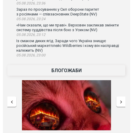
05.08.2026, 23:36
Зараз по просуваннях у Сил оборони паритет
з росіянами — співзасновник DeepState (NV)
05.08.2026, 23:24
«Нам сказали, що ми праві». Верховен закликав змінити
систему суддівства після бою з Усиком (NV)
05.08.2026, 23:12
Із смаком диких ягід. Заради чого Україна знищує
російський маркетплейс Wildberries і кому він насправді
належить (NV)
05.08.2026, 23:00
БЛОГОЖАБИ