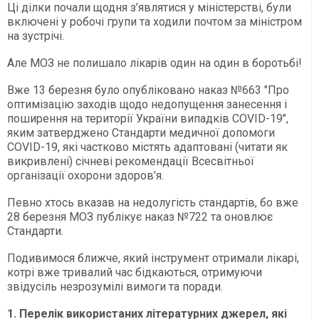
Ці ділки почали щодня з’являтися у міністерстві, були
включені у робочі групи та ходили почтом за міністром
на зустрічі.
Але МОЗ не полишало лікарів один на один в боротьбі!
Вже 13 березня було опубліковано наказ №663 "Про
оптимізацію заходів щодо недопущення занесення і
поширення на території України випадків COVID-19",
яким затверджено Стандарти медичної допомоги
COVID-19, які частково містять адаптовані (читати як
викривлені) січневі рекомендації Всесвітньої
організації охорони здоров’я.
Певно хтось вказав на недолугість стандартів, бо вже
28 березня МОЗ публікує наказ №722 та оновлює
Стандарти.
Подивимося ближче, який інструмент отримали лікарі,
котрі вже тривалий час бідкаються, отримуючи
звідусіль незрозумілі вимоги та поради.
1. Перелік використаних літературних джерел, які