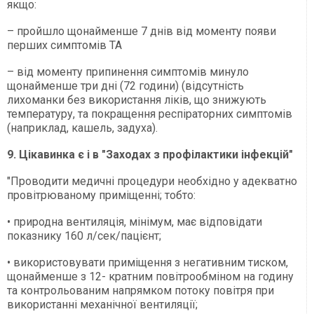
якщо:
– пройшло щонайменше 7 днів від моменту появи
перших симптомів ТА
– від моменту припинення симптомів минуло
щонайменше три дні (72 години) (відсутність
лихоманки без використання ліків, що знижують
температуру, та покращення респіраторних симптомів
(наприклад, кашель, задуха).
9. Цікавинка є і в "Заходах з профілактики інфекцій"
"Проводити медичні процедури необхідно у адекватно
провітрюваному приміщенні; тобто:
• природна вентиляція, мінімум, має відповідати
показнику 160 л/сек/пацієнт;
• використовувати приміщення з негативним тиском,
щонайменше з 12- кратним повітрообміном на годину
та контрольованим напрямком потоку повітря при
використанні механічної вентиляції;