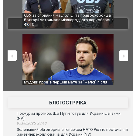
и козуленя
СБУ за сприяння Нацполіції та правоохоронців
Росіяни ат
ї пожежі у
Болгарії затримала міжнародного наркобарона.
одна людин
ВІДЕО
ФОТО
перемоги
Мудрик провів перший матч за "Челсі" після
Українські
допінгової дискваліфікації. ВІДЕО
під час лік
Франції
БЛОГОСТРІЧКА
Похмурий прогноз. Що Путін готує для України цієї зими
(NV)
05.08.2026, 23:48
Зеленський обговорив із генсеком НАТО Рютте постачання
ракет-перехоплювачів для України (NV)