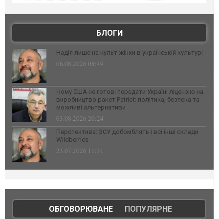
БЛОГИ
Надія лише на культ жінки в українській культурі
06.08.2026 08:49
Чому США не готові передати Україні ліцензію на
виробництво ракет Patriot: політика, безпека та
можливі альтернативи
03.08.2026 20:24
Перспектива: ЗСУ добомблять і всі інші склади
Wildberries
23.07.2026 11:31
ОБГОВОРЮВАНЕ
|
ПОПУЛЯРНЕ