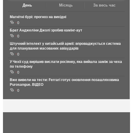
День
Місяць
За весь час
Магнітні бурі: прогноз на вихідні
0
Брат Анджеліни Джолі зробив камінг-аут
0
Штучний інтелект у китайській армії: впроваджується система
для планування масованих авіаударів
0
У Чехії суд вирішив вислати росіянку, яка вийшла заміж за чеха
по телефону
0
Вже вивели на тести: Ferrari готує оновлення позашляховика
Purosangue. ВІДЕО
0