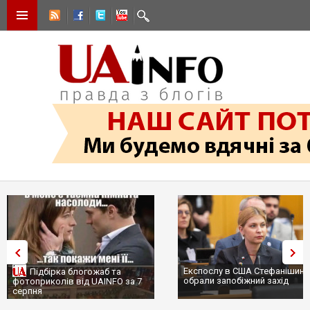
Експослу в США Стефанішині
Підбірка блогожаб та
обрали запобіжний захід
фотоприколів від UAINFO за 7
серпня