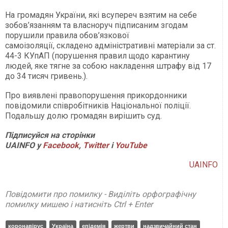
На громадян України, які всупереч взятим на себе
зобов’язанням та власноруч підписаним згодам
порушили правила обов’язкової
самоізоляції, складено адміністративні матеріали за ст.
44-3 КУпАП (порушення правил щодо карантину
людей, яке тягне за собою накладення штрафу від 17
до 34 тисяч гривень.).
Про виявлені правопорушення прикордонники
повідомили співробітників Національної поліції.
Подальшу долю громадян вирішить суд.
Підписуйся на сторінки
UAINFO у
Facebook
,
Twitter
і
YouTube
UAINFO
Повідомити про помилку - Виділіть орфографічну
помилку мишею і натисніть Ctrl + Enter
коронавірус
Україна
епідемія
жертви
надзвичайний стан