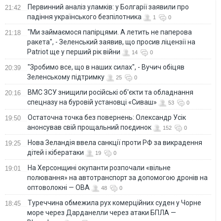
Первинний аналіз уламків: у Болгарії заявили про
21:42
падіння українського безпілотника
1
0
"Ми займаємося папірцями. А летить не паперова
21:18
ракета", - Зеленський заявив, що просив ліцензії на
Patriot ще у перший рік війни
14
0
"Зробимо все, що в наших силах", - Вучич обіцяв
20:39
Зеленському підтримку
25
0
ВМС ЗСУ знищили російські об'єкти та обладнання
20:16
спецназу на буровій установці «Сиваш»
53
0
Остаточна точка без повернень: Олександр Усік
19:50
анонсував свій прощальний поєдинок
152
0
Нова Зеландія ввела санкції проти РФ за викрадення
19:25
дітей і кібератаки
19
0
На Херсонщині окупанти розпочали «вільне
19:01
полювання» на автотранспорт за допомогою дронів на
оптоволокні — ОВА
48
0
Туреччина обмежила рух комерційних суден у Чорне
18:45
море через Дарданелли через атаки БПЛА —