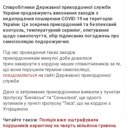
Співробітники Державної прикордонної служби
України продовжують виконання заходів з
недопущення поширення COVID-19 на територію
України. Це зокрема прикордонний та безпековий
контроль, температурний скринінг, опитування
щодо самопочуття, збір підписаних погоджень про
самоізоляцію подорожуючих.
Під час проведення таких заходів
прикордонникам минулої доби довелося
тричі завернути з кордону наших співвітчизників за те,
що вони порушили терміни самоізоляції,
повідомляється
на сайті Державної прикордонної
служби.
Двох із затриманих прикордонники виявили у пунктах
пропуску "Бачівськ" та "Сеньківка", ще одного
зупинили у пункті пропуску "Тиса", що на кордоні з
Угорщиною.
Читайте також:
Поліція вже оштрафувала
порушників карантину на чверть мільйона гривень