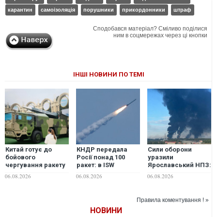
карантин
самоізоляція
порушники
прикордонники
штраф
Сподобався матеріал? Сміливо поділися
ним в соцмережах через ці кнопки
ІНШІ НОВИНИ ПО ТЕМІ
Китай готує до
КНДР передала
Сили оборони
бойового
Росії понад 100
уразили
чергування ракету
ракет: в ISW
Ярославський НПЗ:
DF-17, яку існуючі
попередили про
губернатор регіону
06.08.2026
06.08.2026
06.08.2026
системи ППО не
нову загрозу для
заявив про
здатні перехопити
України
наймасштабнішу
атаку. ВІДЕО
Правила коментування ! »
НОВИНИ