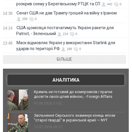
розкрив схему у Берегівському РТЦК та СП
442
0
Сенат США не дав Трампу грошей на війну з Іраном
14:38
259
0
США щомісяця постачатимуть Україні ракети для
14:14
Patriot, - Зеленський
224
0
Маск відмовляє Україні у використанні Starlink для
13:48
ударів по території РФ
188
0
БІЛЬШЕ
АНАЛІТИКА
Кремль не готовий до компромісів і прагне
досягти своїх цілей війною, - Foreign Affairs
03.08.2026 13:02
Звільнення Сирського знаменує кінець епохи
"старої гвардії" в українській армії — NYT
23.07.2026 10:32