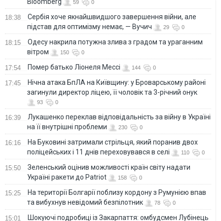
Bloomberg
59
0
Сербія хоче якнайшвидшого завершення війни, але
18:38
підстав для оптимізму немає, — Вучич
29
0
Одесу накрила потужна злива з градом та ураганним
18:15
вітром
150
0
Помер батько Ліонеля Мессі
17:54
144
0
Нічна атака БпЛА на Київщину: у Броварському районі
17:45
загинули директор ліцею, її чоловік та 3-річний онук
93
0
Лукашенко переклав відповідальність за війну в Україні
16:39
на її внутрішні проблеми
230
0
На Буковині затримали стрільця, який поранив двох
16:16
поліцейських і 11 днів переховувався в селі
110
0
Зеленський оцінив можливості країн світу надати
15:50
Україні ракети до Patriot
158
0
На території Болгарії поблизу кордону з Румунією впав
15:25
та вибухнув невідомий безпілотник
78
0
Шокуючі подробиці із Закарпаття: омбудсмен Лубінець
15:01