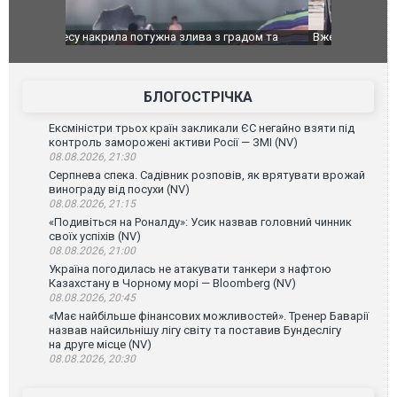
дом та
Вже вивели на тести: Ferrari готує оновлення
Вийшов тре
позашляховика Purosangue. ВІДЕО
фільму "Аф
БЛОГОСТРІЧКА
Ексміністри трьох країн закликали ЄС негайно взяти під
контроль заморожені активи Росії — ЗМІ (NV)
08.08.2026, 21:30
Серпнева спека. Садівник розповів, як врятувати врожай
винограду від посухи (NV)
08.08.2026, 21:15
«Подивіться на Роналду»: Усик назвав головний чинник
своїх успіхів (NV)
08.08.2026, 21:00
Україна погодилась не атакувати танкери з нафтою
Казахстану в Чорному морі — Bloomberg (NV)
08.08.2026, 20:45
«Має найбільше фінансових можливостей». Тренер Баварії
назвав найсильнішу лігу світу та поставив Бундеслігу
на друге місце (NV)
08.08.2026, 20:30