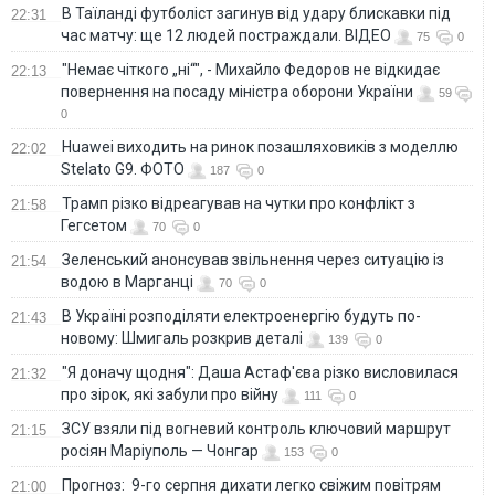
В Таїланді футболіст загинув від удару блискавки під
22:31
час матчу: ще 12 людей постраждали. ВІДЕО
75
0
"Немає чіткого „ні“", - Михайло Федоров не відкидає
22:13
повернення на посаду міністра оборони України
59
0
Huawei виходить на ринок позашляховиків з моделлю
22:02
Stelato G9. ФОТО
187
0
Трамп різко відреагував на чутки про конфлікт з
21:58
Гегсетом
70
0
Зеленський анонсував звільнення через ситуацію із
21:54
водою в Марганці
70
0
В Україні розподіляти електроенергію будуть по-
21:43
новому: Шмигаль розкрив деталі
139
0
"Я доначу щодня": Даша Астаф'єва різко висловилася
21:32
про зірок, які забули про війну
111
0
ЗСУ взяли під вогневий контроль ключовий маршрут
21:15
росіян Маріуполь — Чонгар
153
0
Прогноз: 9-го серпня дихати легко свіжим повітрям
21:00