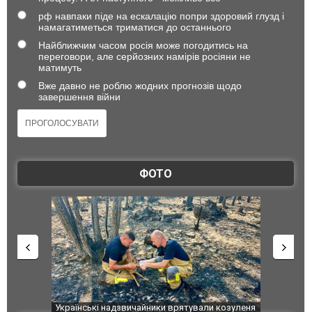
рф навпаки піде на ескалацію попри здоровий глузд і
намагатиметься триматися до останнього
Найближчим часом росія може погодитись на
переговори, але серйозних намірів росіяни не
матимуть
Вже давно не роблю жодних прогнозів щодо
завершення війни
ФОТО
шкоджено
Українські надзвичайники врятували козуленя
СБУ за спр