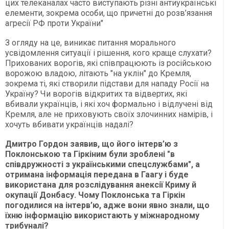
цих телеканалах часто виступають різні антиукраїнські
елементи, зокрема особи, що причетні до розв’язання
агресії РФ проти України"
З огляду на це, виникає питання морального
усвідомлення ситуації і рішення, кого краще слухати?
Прихованих ворогів, які співпрацюють із російською
ворожою владою, літають "на уклін" до Кремля,
зокрема ті, які створили підстави для нападу Росії на
Україну? Чи ворогів відкритих та відвертих, які
вбивали українців, і які хоч формально і відлучені від
Кремля, але не приховують своїх злочинних намірів, і
хочуть вбивати українців надалі?
Дмитро Гордон заявив, що його інтерв’ю з
Поклонською та Гіркіним були зроблені "в
співдружності з українськими спецслужбами", а
отримана інформація передана в Гаагу і буде
використана для розслідування анексії Криму й
окупації Донбасу. Чому Поклонська та Гіркін
погодилися на інтерв’ю, адже вони явно знали, що
їхню інформацію використають у міжнародному
трибуналі?