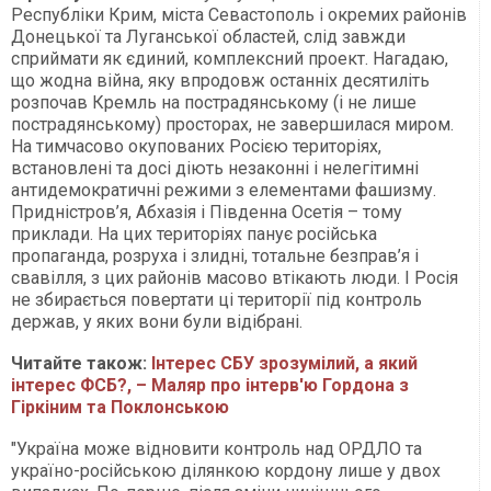
Республіки Крим, міста Севастополь і окремих районів
Донецької та Луганської областей, слід завжди
сприймати як єдиний, комплексний проект. Нагадаю,
що жодна війна, яку впродовж останніх десятиліть
розпочав Кремль на пострадянському (і не лише
пострадянському) просторах, не завершилася миром.
На тимчасово окупованих Росією територіях,
встановлені та досі діють незаконні і нелегітимні
антидемократичні режими з елементами фашизму.
Придністров’я, Абхазія і Південна Осетія – тому
приклади. На цих територіях панує російська
пропаганда, розруха і злидні, тотальне безправ’я і
свавілля, з цих районів масово втікають люди. І Росія
не збирається повертати ці території під контроль
держав, у яких вони були відібрані.
Читайте також:
Інтерес СБУ зрозумілий, а який
інтерес ФСБ?, – Маляр про інтерв'ю Гордона з
Гіркіним та Поклонською
"Україна може відновити контроль над ОРДЛО та
україно-російською ділянкою кордону лише у двох