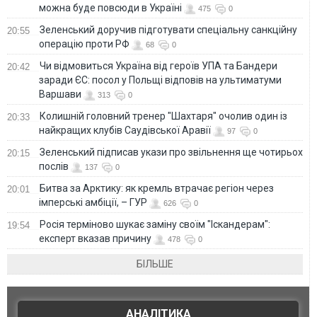
можна буде повсюди в Україні
475
0
Зеленський доручив підготувати спеціальну санкційну
20:55
операцію проти РФ
68
0
Чи відмовиться Україна від героїв УПА та Бандери
20:42
заради ЄС: посол у Польщі відповів на ультиматуми
Варшави
313
0
Колишній головний тренер "Шахтаря" очолив один із
20:33
найкращих клубів Саудівської Аравії
97
0
Зеленський підписав укази про звільнення ще чотирьох
20:15
послів
137
0
Битва за Арктику: як кремль втрачає регіон через
20:01
імперські амбіції, – ГУР
626
0
Росія терміново шукає заміну своїм "Іскандерам":
19:54
експерт вказав причину
478
0
БІЛЬШЕ
АНАЛІТИКА