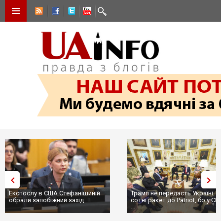
Трамп не передасть Україні
Вибух у ресторані в Москві:
сотні ракет до Patriot, бо у США
ціллю був головком ВКС Росії
...
пр...