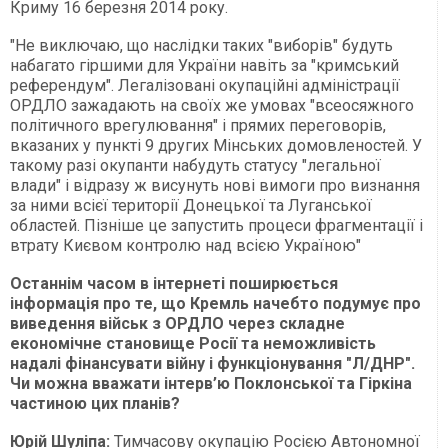
Криму 16 березня 2014 року.
"Не виключаю, що наслідки таких "виборів" будуть
набагато гіршими для України навіть за "кримський
референдум". Легалізовані окупаційні адміністрації
ОРДЛО зажадають на своїх же умовах "всеосяжного
політичного врегулювання" і прямих переговорів,
вказаних у пункті 9 других Мінських домовленостей. У
такому разі окупанти набудуть статусу "легальної
влади" і відразу ж висунуть нові вимоги про визнання
за ними всієї території Донецької та Луганської
областей. Пізніше це запустить процеси фрагментації і
втрату Києвом контролю над всією Україною"
Останнім часом в інтернеті поширюється
інформація про те, що Кремль начебто подумує про
виведення військ з ОРДЛО через складне
економічне становище Росії та неможливість
надалі фінансувати війну і функціонування "Л/ДНР".
Чи можна вважати інтерв’ю Поклонської та Гіркіна
частиною цих планів?
Юрій Шуліпа:
Тимчасову окупацію Росією Автономної