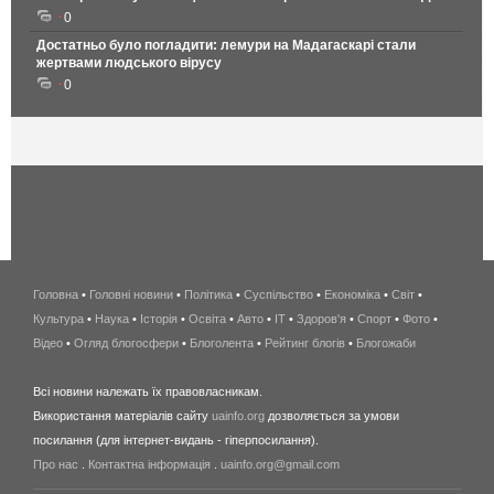
0
Достатньо було погладити: лемури на Мадагаскарі стали
жертвами людського вірусу
0
Головна
•
Головні новини
•
Політика
•
Суспільство
•
Економіка
беспроводной
•
Світ
•
Культура
•
Наука
•
Історія
•
Освіта
•
Авто
•
IT
•
Здоров'я
интернет
•
Спорт
•
Фото
•
Відео
•
Огляд блогосфери
•
Блоголента
•
Рейтинг блогів
киев
•
Блогожаби
и
Всі новини належать їх правовласникам.
область
Використання матеріалів сайту
uainfo.org
дозволяється за умови
wimax
посилання (для інтернет-видань - гіперпосилання).
интернет
Про нас
.
Контактна інформація
.
uainfo.org@gmail.com
в
киеве