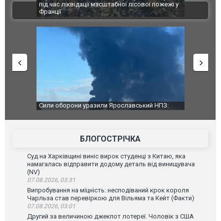
траждалі.
під час ліквідації масштабної лісової пожежі у
Болгарії з
ВІДЕО
Франції
ФОТО
чили нову
Сили оборони уразили Ярославський НПЗ:
Неймар вла
губернатор регіону заявив про наймасштабнішу
"Сантоса".
атаку. ВІДЕО
БЛОГОСТРІЧКА
Суд на Харківщині виніс вирок студенці з Китаю, яка
намагалась відправити додому деталь від винищувача
(NV)
07.08.2026, 03:31
Випробування на міцність: несподіваний крок короля
Чарльза став перевіркою для Вільяма та Кейт (Факти)
07.08.2026, 03:01
Другий за величиною джекпот лотереї. Чоловік з США