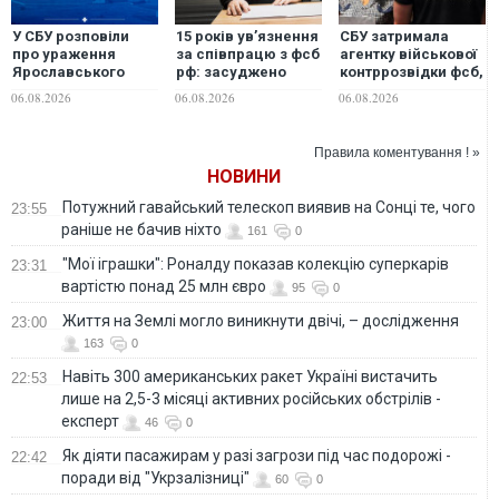
У СБУ розповіли
15 років ув’язнення
СБУ затримала
про ураження
за співпрацю з фсб
агентку військової
Ярославського
рф: засуджено
контррозвідки фсб,
НПЗ та кораблів
священнослужителя
яка шпигувала для
06.08.2026
06.08.2026
06.08.2026
берегової охорони
УПЦ (МП)
ворога на
фсб у Керчі
Дніпропетровщині
Правила коментування ! »
НОВИНИ
Потужний гавайський телескоп виявив на Сонці те, чого
23:55
раніше не бачив ніхто
161
0
"Мої іграшки": Роналду показав колекцію суперкарів
23:31
вартістю понад 25 млн євро
95
0
Життя на Землі могло виникнути двічі, – дослідження
23:00
163
0
Навіть 300 американських ракет Україні вистачить
22:53
лише на 2,5-3 місяці активних російських обстрілів -
експерт
46
0
Як діяти пасажирам у разі загрози під час подорожі -
22:42
поради від "Укрзалізниці"
60
0