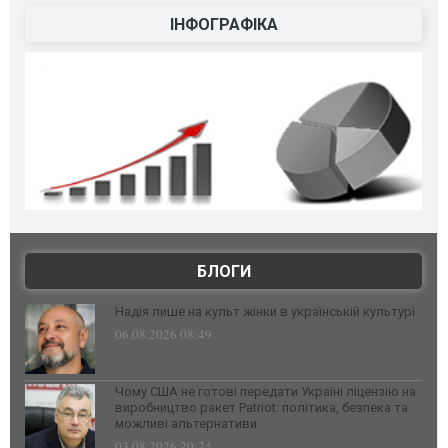
ІНФОГРАФІКА
БЛОГИ
Надія лише на культ жінки в українській культурі
06.08.2026 08:49
Чому США не готові передати Україні ліцензію на
виробництво ракет Patriot: політика, безпека та
можливі альтернативи
03.08.2026 20:24