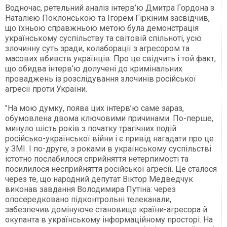
Водночас, ретельний аналіз інтерв’ю Дмитра Гордона з
Наталією Поклонською та Ігорем Гіркіним засвідчив,
що їхньою справжньою метою була демонстрація
українському суспільству та світовій спільноті, усю
злочинну суть зради, колаборації з агресором та
масових вбивств українців. Про це свідчить і той факт,
що обидва інтерв’ю долучені до кримінальних
проваджень із розслідування злочинів російської
агресії проти України.
"На мою думку, поява цих інтерв’ю саме зараз,
обумовлена двома ключовими причинами. По-перше,
минуло шість років з початку трагічних подій
російсько-української війни і є привід нагадати про це
у ЗМІ. І по-друге, з роками в українському суспільстві
істотно послабилося сприйняття нетерпимості та
посилилося несприйняття російської агресії. Це сталося
через те, що народний депутат Віктор Медведчук
виконав завдання Володимира Путіна: через
опосередковано підконтрольні телеканали,
забезпечив домінуюче становище країни-агресора й
окупанта в українському інформаційному просторі. На