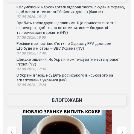
Колумбійські наркокартелі відправляють людей в Україну,
щоб освоїти технології бойових дронів (Факти)
07.08.2026, 18:12
Зробить господарів щасливими. Що принести в гості і
на вечерю, щоб точно не помилитися — бюджетні
та неочевидні варіанти (NV)
07.08.2026, 18:00
Росіяни все частіше бʼють по Харкову FPV-дронами.
Що буде з містом — ВВС Україна (NV)
07.08.2026, 17:48
Швидке рішення. Як Україні компенсувати нестачу ракет
Patriot (NV)
07.08.2026, 17:36
В Україні вперше судять російського військового за
зґвалтування українки (NV)
07.08.2026, 17:24
БЛОГОЖАБИ