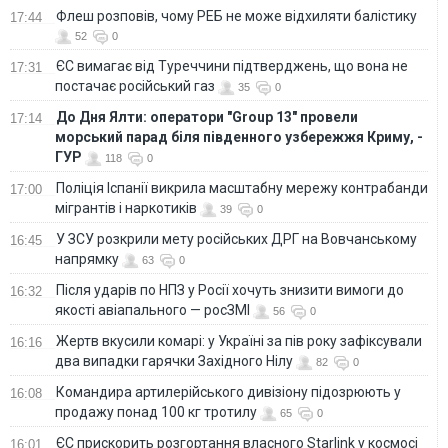
Флеш розповів, чому РЕБ не може відхиляти балістику
17:44
52
0
ЄС вимагає від Туреччини підтверджень, що вона не
17:31
постачає російський газ
35
0
До Дня Ялти: оператори "Group 13" провели
17:14
морський парад біля південного узбережжя Криму, -
ГУР
118
0
Поліція Іспанії викрила масштабну мережу контрабанди
17:00
мігрантів і наркотиків
39
0
У ЗСУ розкрили мету російських ДРГ на Вовчанському
16:45
напрямку
63
0
Після ударів по НПЗ у Росії хочуть знизити вимоги до
16:32
якості авіапального — росЗМІ
56
0
Жертв вкусили комарі: у Україні за пів року зафіксували
16:16
два випадки гарячки Західного Нілу
82
0
Командира артилерійського дивізіону підозрюють у
16:08
продажу понад 100 кг тротилу
65
0
ЄС прискорить розгортання власного Starlink у космосі
16:01