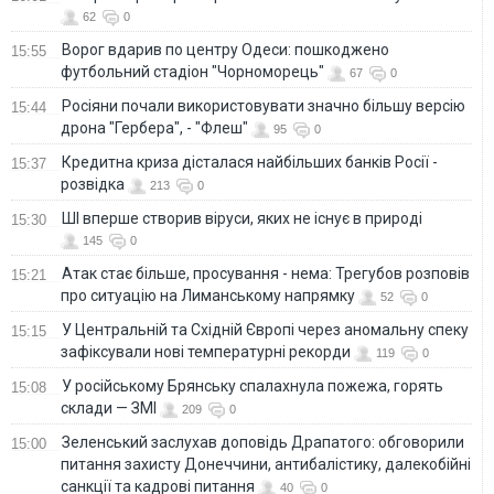
62
0
Ворог вдарив по центру Одеси: пошкоджено
15:55
футбольний стадіон "Чорноморець"
67
0
Росіяни почали використовувати значно більшу версію
15:44
дрона "Гербера", - "Флеш"
95
0
Кредитна криза дісталася найбільших банків Росії -
15:37
розвідка
213
0
ШІ вперше створив віруси, яких не існує в природі
15:30
145
0
Атак стає більше, просування - нема: Трегубов розповів
15:21
про ситуацію на Лиманському напрямку
52
0
У Центральній та Східній Європі через аномальну спеку
15:15
зафіксували нові температурні рекорди
119
0
У російському Брянську спалахнула пожежа, горять
15:08
склади — ЗМІ
209
0
Зеленський заслухав доповідь Драпатого: обговорили
15:00
питання захисту Донеччини, антибалістику, далекобійні
санкції та кадрові питання
40
0