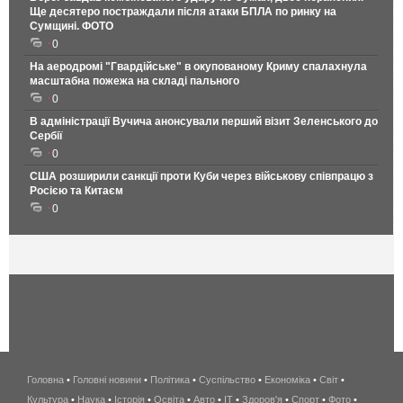
Ще десятеро постраждали після атаки БПЛА по ринку на
Сумщині. ФОТО
0
На аеродромі "Гвардійське" в окупованому Криму спалахнула
масштабна пожежа на складі пального
0
В адміністрації Вучича анонсували перший візит Зеленського до
Сербії
0
США розширили санкції проти Куби через військову співпрацю з
Росією та Китаєм
0
Головна
•
Головні новини
•
Політика
•
Суспільство
•
Економіка
беспроводной
•
Світ
•
Культура
•
Наука
•
Історія
•
Освіта
•
Авто
•
IT
•
Здоров'я
интернет
•
Спорт
•
Фото
•