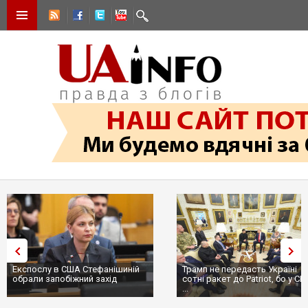
Експослу в США Стефанішиній
Трамп не передасть Україні
обрали запобіжний захід
сотні ракет до Patriot, бо у С
...