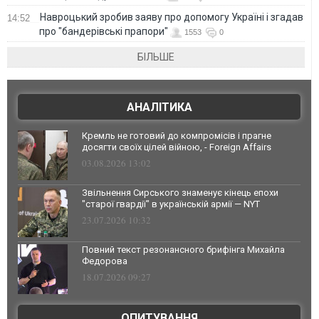
Навроцький зробив заяву про допомогу Україні і згадав
14:52
про "бандерівські прапори"
1553
0
БІЛЬШЕ
АНАЛІТИКА
Кремль не готовий до компромісів і прагне
досягти своїх цілей війною, - Foreign Affairs
03.08.2026 13:02
Звільнення Сирського знаменує кінець епохи
"старої гвардії" в українській армії — NYT
23.07.2026 10:32
Повний текст резонансного брифінга Михайла
Федорова
18.07.2026 09:27
ОПИТУВАННЯ