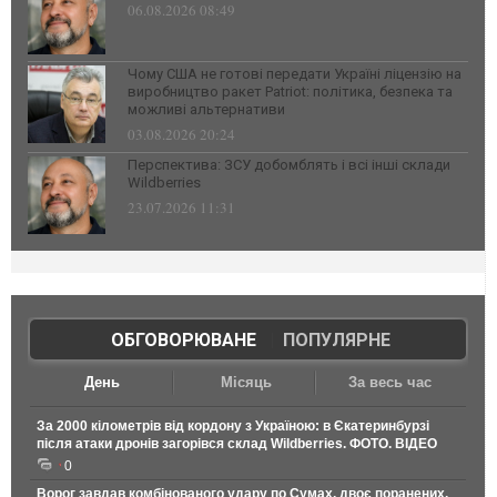
06.08.2026 08:49
Чому США не готові передати Україні ліцензію на
виробництво ракет Patriot: політика, безпека та
можливі альтернативи
03.08.2026 20:24
Перспектива: ЗСУ добомблять і всі інші склади
Wildberries
23.07.2026 11:31
ОБГОВОРЮВАНЕ
|
ПОПУЛЯРНЕ
День
Місяць
За весь час
За 2000 кілометрів від кордону з Україною: в Єкатеринбурзі
після атаки дронів загорівся склад Wildberries. ФОТО. ВІДЕО
0
Ворог завдав комбінованого удару по Сумах, двоє поранених.