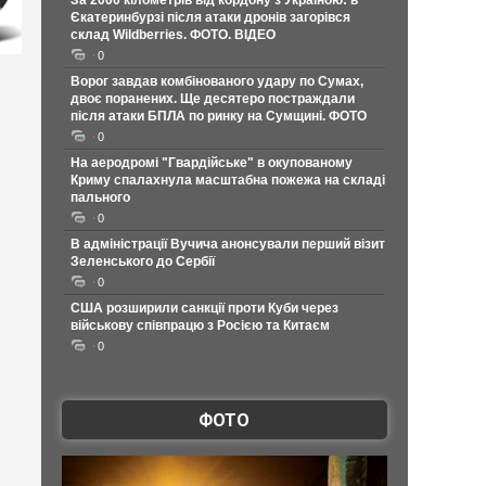
За 2000 кілометрів від кордону з Україною: в
Єкатеринбурзі після атаки дронів загорівся
склад Wildberries. ФОТО. ВІДЕО
0
Ворог завдав комбінованого удару по Сумах,
двоє поранених. Ще десятеро постраждали
після атаки БПЛА по ринку на Сумщині. ФОТО
0
На аеродромі "Гвардійське" в окупованому
Криму спалахнула масштабна пожежа на складі
пального
0
В адміністрації Вучича анонсували перший візит
Зеленського до Сербії
0
США розширили санкції проти Куби через
військову співпрацю з Росією та Китаєм
0
ФОТО