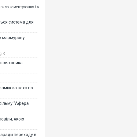
вила коментування ! »
ться система для
ву мармурову
0
зашляховика
 заміж за чеха по
 фільму "Афера
повіли, якою
заради переходу в