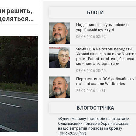
ли решить,
БЛОГИ
деляться...
Надія лише на культ жінки в
українській культурі
06.08.2026 08:49
Чому США не готові передати
Україні ліцензію на виробництв
ракет Patriot: політика, безпека 
можливі альтернативи
03.08.2026 20:24
Перспектива: ЗСУ добомблять і
всі інші склади Wildberries
23.07.2026 11:31
БЛОГОСТРІЧКА
«Купив машину і прогорів на стартапі».
Олімпійський призер з України сказав,
на що витратив призові за бронзу
Токіо-2020 (NV)