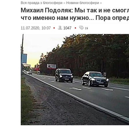
Вся правда з блогосфери
»
Новини блогосфери
»
Михаил Подоляк: Мы так и не смог
что именно нам нужно... Пора опре
•
•
11.07.2020, 10:07
1047
18