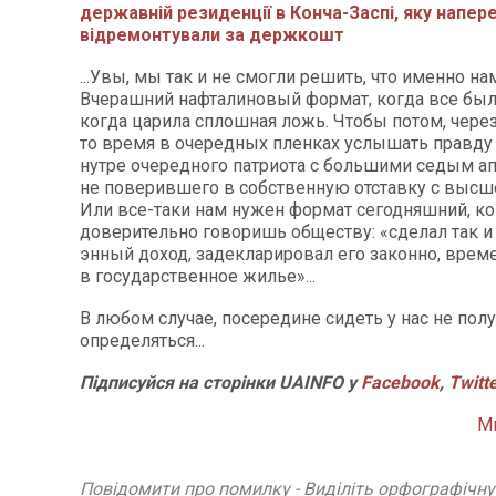
державній резиденції в Конча-Заспі, яку напер
відремонтували за держкошт
...Увы, мы так и не смогли решить, что именно нам
Вчерашний нафталиновый формат, когда все был
когда царила сплошная ложь. Чтобы потом, через
то время в очередных пленках услышать правду
нутре очередного патриота с большими седым ап
не поверившего в собственную отставку с высш
Или все-таки нам нужен формат сегодняшний, ко
доверительно говоришь обществу: «сделал так и 
энный доход, задекларировал его законно, врем
в государственное жилье»...
В любом случае, посередине сидеть у нас не полу
определяться...
Підписуйся на сторінки UAINFO у
Facebook
,
Twitt
М
Повідомити про помилку - Виділіть орфографічн