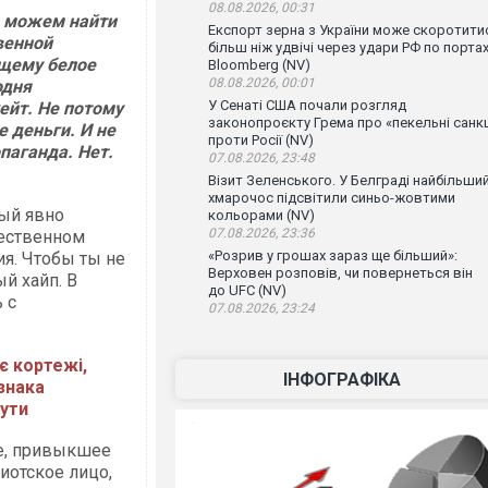
08.08.2026, 00:31
е можем найти
Експорт зерна з України може скоротити
венной
більш ніж удвічі через удари РФ по порта
ящему белое
Bloomberg (NV)
08.08.2026, 00:01
одня
У Сенаті США почали розгляд
ейт. Не потому
законопроєкту Грема про «пекельні санкц
е деньги. И не
проти Росії (NV)
паганда. Нет.
07.08.2026, 23:48
Візит Зеленського. У Белграді найбільши
хмарочос підсвітили синьо-жовтими
рый явно
кольорами (NV)
07.08.2026, 23:36
ественном
«Розрив у грошах зараз ще більший»:
ия. Чтобы ты не
Верховен розповів, чи повернеться він
й хайп. В
до UFC (NV)
 с
07.08.2026, 23:24
є кортежі,
ІНФОГРАФІКА
знака
нути
ье, привыкшее
иотское лицо,