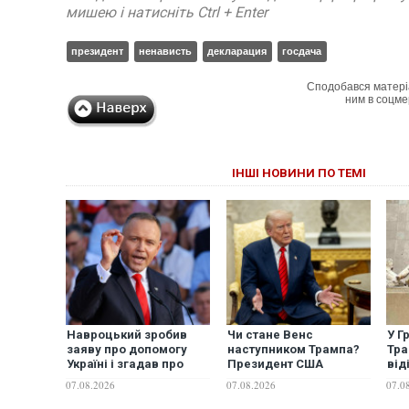
мишею і натисніть Ctrl + Enter
президент
ненависть
декларация
госдача
Сподобався матері
ним в соцме
ІНШІ НОВИНИ ПО ТЕМІ
Навроцький зробив
Чи стане Венс
У Г
заяву про допомогу
наступником Трампа?
Тра
Україні і згадав про
Президент США
від
"бандерівські прапори"
виступив із
мар
07.08.2026
07.08.2026
07.0
неочікуваною заявою
Па