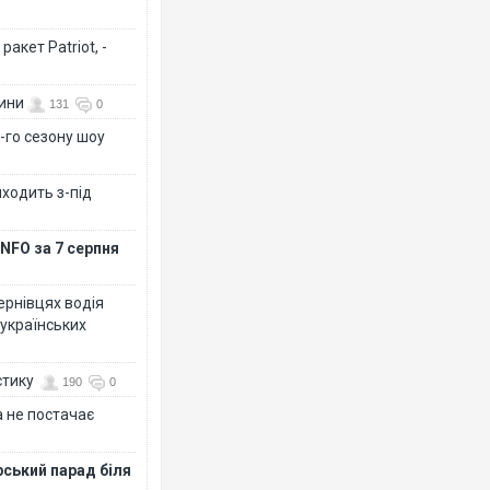
акет Patriot, -
вини
131
0
-го сезону шоу
иходить з-під
NFO за 7 серпня
Чернівцях водія
 українських
стику
190
0
 не постачає
рський парад біля