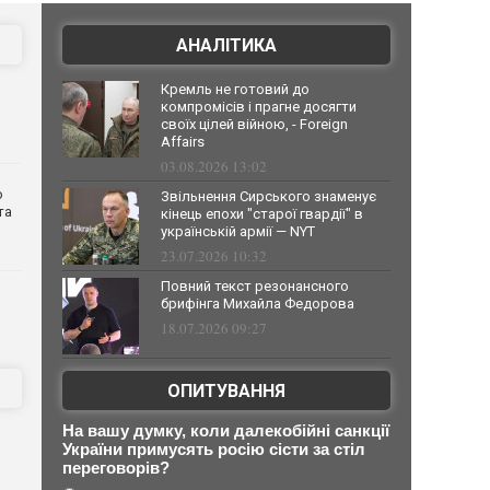
АНАЛІТИКА
Кремль не готовий до
компромісів і прагне досягти
своїх цілей війною, - Foreign
Affairs
03.08.2026 13:02
о
Звільнення Сирського знаменує
та
кінець епохи "старої гвардії" в
українській армії — NYT
23.07.2026 10:32
Повний текст резонансного
брифінга Михайла Федорова
18.07.2026 09:27
ОПИТУВАННЯ
На вашу думку, коли далекобійні санкції
України примусять росію сісти за стіл
переговорів?