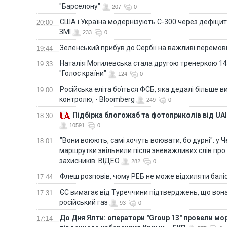
"Барселону"
207
0
США і Україна модернізують С-300 через дефіцит р
20:00
ЗМІ
233
0
Зеленський прибув до Сербії на важливі перемо
19:44
Наталія Могилевська стала другою тренеркою 14
19:33
"Голос країни"
124
0
Російська еліта боїться ФСБ, яка дедалі більше в
19:00
контролю, - Bloomberg
249
0
Підбірка блогожаб та фотоприколів від UAI
18:30
10591
0
"Вони воюють, самі хочуть воювати, бо дурні": у 
18:01
маршрутки звільнили після зневажливих слів про
захисників. ВІДЕО
282
0
Флеш розповів, чому РЕБ не може відхиляти балі
17:44
ЄС вимагає від Туреччини підтверджень, що вона
17:31
російський газ
93
0
До Дня Ялти: оператори "Group 13" провели мо
17:14