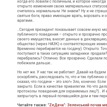
когда его ловили с поличным, и которое никогда
открыто изменения своих материальных статусов
считалось нормальным. Не знаем? Ну и не страш
святые боги, право имеющие врать, воровать и 
врагами...
...Сегодня президент показывает совсем иную м
публичного поведения – открыто и прозрачно про
своего имущества, вносит данные в декларацию
общество (через НАЗК) о соответствующих измен
Временно перебирается на госдачу). Открыто. Точ
поступают в таких ситуациях западники: продали
перебрались? Отлично. Все прозрачно. Сделали п
побежали дальше...
Но нет же. У нас так не работает. Давай-ка будем 
оскорблять, расследовать то, что и так публично 
сказал, что госдачи – это зло!» Зло, конечно. Есл
закрыто. Если в качестве привилегии. Но что дела
протоколы поведения для охраняемых лиц?)... И 
запрыгнуть в первый попавшийся дом и там пер
Читайте также:
"ZeДача": Зеленський почав м