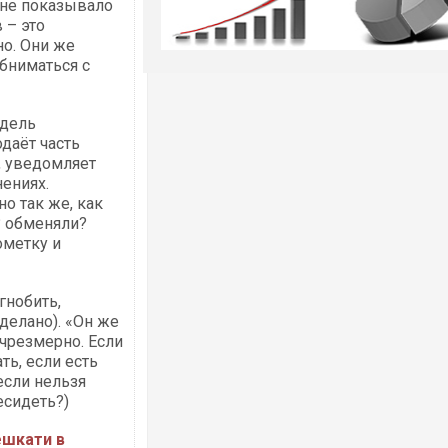
 не показывало
 – это
но. Они же
обниматься с
одель
даёт часть
, уведомляет
ениях.
но так же, как
? обменяли?
ометку и
гнобить,
сделано). «Он же
и чрезмерно. Если
ть, если есть
если нельзя
есидеть?)
ешкати в