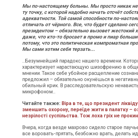
Мы по-настоящему больны. Мы просто никак н
ту точку, с которой надобно начать отсчёт собст
адекватности. Той самой способности по-насто
отличать от чёрного. Все, что будет сделано сег
президентом – обязательно вызовет жестокий х
даже, что кто-то бросает в промо и пиар больши
потому, что это политическая компроматная про
Мы сами хотим себя терзать...
...Безумнейший парадокс нашего времени. Кото
характеризует нарастающую шизофрению в общ
мнении. Такое себе убойное расщепление сознан
предложил – обязательно окунёшься в негативны
обильный крик. В расследовательскую ненависть
микрофоном...
Читайте также:
Віра в те, що президент ліквіду
зменшить охорону, переїде жити в палатку – о
незрілості суспільства. Тож лоха гріх не проки
Вчера, когда везде махрово сидело старое пауч
все воровать-прятать, безбожно врать, делать ид