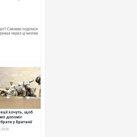
ал? Сміливо поділися
режах через ці кнопки
реції хочуть, щоб
мп допоміг
ібрати у Британії
мурові скульптури
8.2026
рфенону