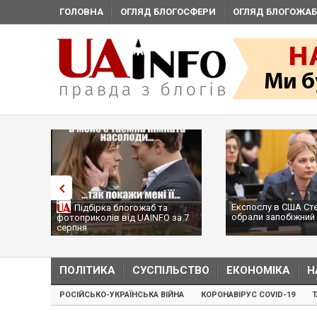
ГОЛОВНА
ОГЛЯД БЛОГОСФЕРИ
ОГЛЯД БЛОГОЖАБ
Експослу в США Ст
Підбірка блогожаб та
обрали запобіжний 
фотоприколів від UAINFO за 7
серпня
ПОЛІТИКА
СУСПІЛЬСТВО
ЕКОНОМІКА
Н
РОСІЙСЬКО-УКРАЇНСЬКА ВІЙНА
КОРОНАВІРУС COVID-19