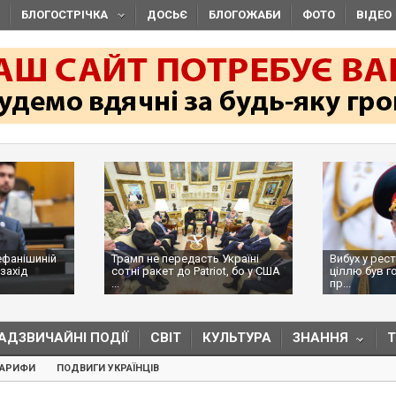
БЛОГОСТРІЧКА
ДОСЬЄ
БЛОГОЖАБИ
ФОТО
ВІДЕО
ефанішиній
Трамп не передасть Україні
Вибух у рес
захід
сотні ракет до Patriot, бо у США
ціллю був г
...
пр...
АДЗВИЧАЙНІ ПОДІЇ
СВІТ
КУЛЬТУРА
ЗНАННЯ
ТАРИФИ
ПОДВИГИ УКРАЇНЦІВ