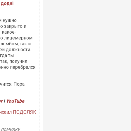
едодні
 нужно...
о закрыто и
 какое-
 о лицемерном
Ворог завдав комбінованого удару по
двоє поранених. Ще десятеро постра
ломбом, так и
після атаки БПЛА по ринку на Сумщині
ей должности.
гда ты
так, получил
енно перебрался
чится. Пора
er
і
YouTube
ихаил ПОДОЛЯК
Вже вивели на тести: Ferrari готує оно
позашляховика Purosangue. ВІДЕО
у помилку