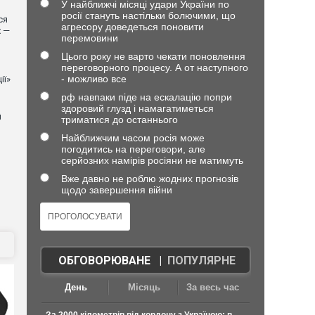
У найближчі місяці удари України по
росії стануть настільки болючими, що
ся
агресору доведеться поновити
х —
перемовини
Цього року не варто чекати поновлення
переговорного процесу. А от наступного
- можливо все
ії»
рф навпаки піде на ескалацію попри
здоровий глузд і намагатиметься
й
триматися до останнього
Найближчим часом росія може
погодитись на переговори, але
серйозних намірів росіяни не матимуть
Вже давно не роблю жодних прогнозів
щодо завершення війни
ОБГОВОРЮВАНЕ
|
ПОПУЛЯРНЕ
День
Місяць
За весь час