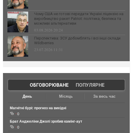
Чому США не готові передати Україні ліцензію на
виробництво ракет Patriot: політика, безпека та
можливі альтернативи
03.08.2026 20:24
Перспектива: ЗСУ добомблять і всі інші склади
Wildberries
23.07.2026 11:31
ОБГОВОРЮВАНЕ
|
ПОПУЛЯРНЕ
День
Місяць
За весь час
Магнітні бурі: прогноз на вихідні
0
Брат Анджеліни Джолі зробив камінг-аут
0