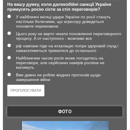
На вашу думку, коли далекобійні санкції України
примусять росію сісти за стіл переговорів?
У найближчі місяці удари України по росії стануть
настільки болючими, що агресору доведеться
поновити перемовини
Цього року не варто чекати поновлення переговорного
процесу. А от наступного - можливо все
рф навпаки піде на ескалацію попри здоровий глузд і
намагатиметься триматися до останнього
Найближчим часом росія може погодитись на
переговори, але серйозних намірів росіяни не
матимуть
Вже давно не роблю жодних прогнозів щодо
завершення війни
ФОТО