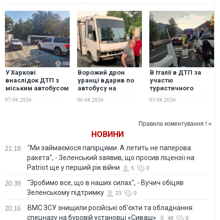
У Харкові
Ворожий дрон
В Італії в ДТП за
внаслідок ДТП з
уранці вдарив по
участю
міським автобусом
автобусу на
туристичного
постраждали
Херсонщині:
автобуса загинули
07.08.2026
06.08.2026
03.08.2026
пасажири та водій
шестеро людей
шестеро людей,
постраждало
десятки поранених
Правила коментування ! »
НОВИНИ
"Ми займаємося папірцями. А летить не паперова
21:18
ракета", - Зеленський заявив, що просив ліцензії на
Patriot ще у перший рік війни
5
0
"Зробимо все, що в наших силах", - Вучич обіцяв
20:39
Зеленському підтримку
23
0
ВМС ЗСУ знищили російські об'єкти та обладнання
20:16
спецназу на буровій установці «Сиваш»
48
0