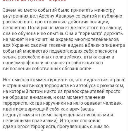
Зачем на место событий было прилетать министру
внутренних дел Арсену Авакову со свитой и публично
рассказывать про отважные действия полиции,
непонятно. Полиция не может делать этого по закону,
она не обучена и не опытна. Она и "периметр" держать
не может и не хочет: на экранах многих телеканалов
вся Украина своими глазами видела вблизи эпицентра
событий множество подвергающих себя опасности
зевак, расслабленных полицейских, втыкающих в
свои смартфоны и не очень-то заботящихся о
выполнении собственных обязанностей.
Нет смысла комментировать то, что видела вся страна:
и странный выход террориста из автобуса с рюкзаком,
на который потом никто из правоохранителей просто
не обращал внимания, и сам момент пленения
террориста, когда наручники на него одевает человек,
идентифицирующий себя как врач (вещь
недопустимая и прямо запрещенная писанными и
неписаными правилами). И то, как спокойно
сдавшегося террориста, прогулявшись с ним по