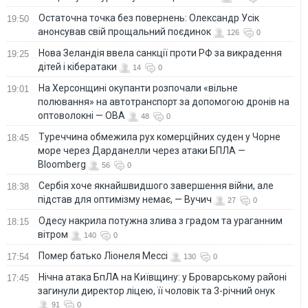
Остаточна точка без повернень: Олександр Усік
19:50
анонсував свій прощальний поєдинок
126
0
Нова Зеландія ввела санкції проти РФ за викрадення
19:25
дітей і кібератаки
14
0
На Херсонщині окупанти розпочали «вільне
19:01
полювання» на автотранспорт за допомогою дронів на
оптоволокні — ОВА
48
0
Туреччина обмежила рух комерційних суден у Чорне
18:45
море через Дарданелли через атаки БПЛА —
Bloomberg
56
0
Сербія хоче якнайшвидшого завершення війни, але
18:38
підстав для оптимізму немає, — Вучич
27
0
Одесу накрила потужна злива з градом та ураганним
18:15
вітром
140
0
Помер батько Ліонеля Мессі
17:54
130
0
Нічна атака БпЛА на Київщину: у Броварському районі
17:45
загинули директор ліцею, її чоловік та 3-річний онук
91
0