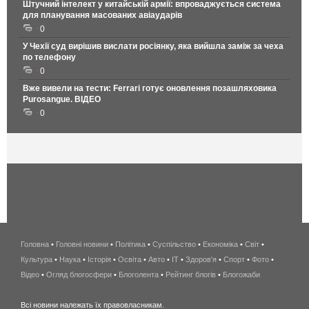
Штучний інтелект у китайській армії: впроваджується система
для планування масованих авіаударів
0
У Чехії суд вирішив вислати росіянку, яка вийшла заміж за чеха
по телефону
0
Вже вивели на тести: Ferrari готує оновлення позашляховика
Purosangue. ВІДЕО
0
Головна
•
Головні новини
•
Політика
•
Суспільство
•
Економіка
беспроводной
•
Світ
•
Культура
•
Наука
•
Історія
•
Освіта
•
Авто
•
IT
•
Здоров'я
интернет
•
Спорт
•
Фото
•
Відео
•
Огляд блогосфери
•
Блоголента
•
Рейтинг блогів
киев
•
Блогожаби
и
Всі новини належать їх правовласникам.
область