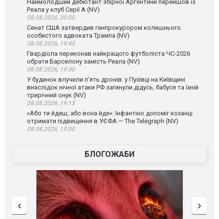
Наймолодший дебютант збірної Аргентини перейшов із
Реала у клуб Серії А (NV)
08.08.2026, 20:00
Сенат США затвердив генпрокурором колишнього
особистого адвоката Трампа (NV)
08.08.2026, 19:45
Гвардіола переконав найкращого футболіста ЧС-2026
обрати Барселону замість Реала (NV)
08.08.2026, 19:30
У будинок влучили п’ять дронів: у Пухівці на Київщині
внаслідок нічної атаки РФ загинули дідусь, бабуся та їхній
трирічний онук (NV)
08.08.2026, 19:15
«Або ти йдеш, або вона йде»: Інфантіно допоміг коханці
отримати підвищення в УЄФА — The Telegraph (NV)
08.08.2026, 19:00
БЛОГОЖАБИ