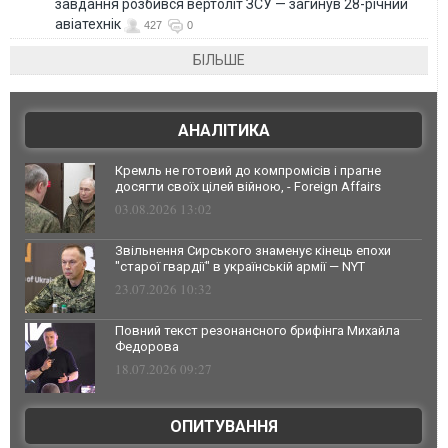
завдання розбився вертоліт ЗСУ — загинув 28-річний
авіатехнік
427
0
БІЛЬШЕ
АНАЛІТИКА
Кремль не готовий до компромісів і прагне
досягти своїх цілей війною, - Foreign Affairs
03.08.2026 13:02
Звільнення Сирського знаменує кінець епохи
"старої гвардії" в українській армії — NYT
23.07.2026 10:32
Повний текст резонансного брифінга Михайла
Федорова
18.07.2026 09:27
ОПИТУВАННЯ