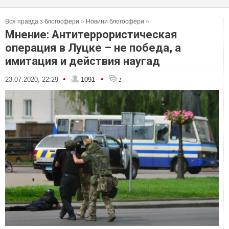
Вся правда з блогосфери
»
Новини блогосфери
»
Мнение: Антитеррористическая
операция в Луцке – не победа, а
имитация и действия наугад
•
•
23.07.2020, 22:29
1091
2