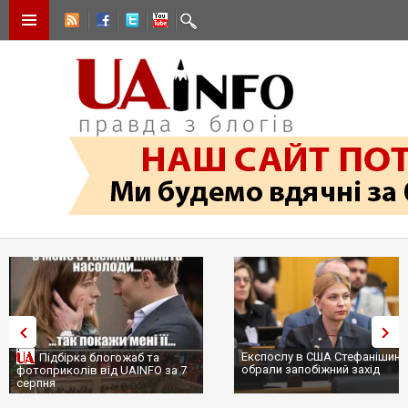
Експослу в США Стефанішиній
Трамп не передасть Украї
обрали запобіжний захід
сотні ракет до Patriot, бо
...