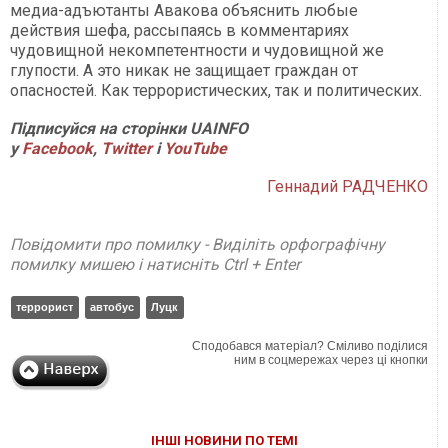
медиа-адъютанты Авакова объяснить любые
действия шефа, рассыпаясь в комментариях
чудовищной некомпетентности и чудовищной же
глупости. А это никак не защищает граждан от
опасностей. Как террористических, так и политических.
Підписуйся на сторінки UAINFO
у
Facebook
,
Twitter
і
YouTube
Геннадий РАДЧЕНКО
Повідомити про помилку - Виділіть орфографічну
помилку мишею і натисніть Ctrl + Enter
террорист
автобус
Луцк
Сподобався матеріал? Сміливо поділися
ним в соцмережах через ці кнопки
ІНШІ НОВИНИ ПО ТЕМІ