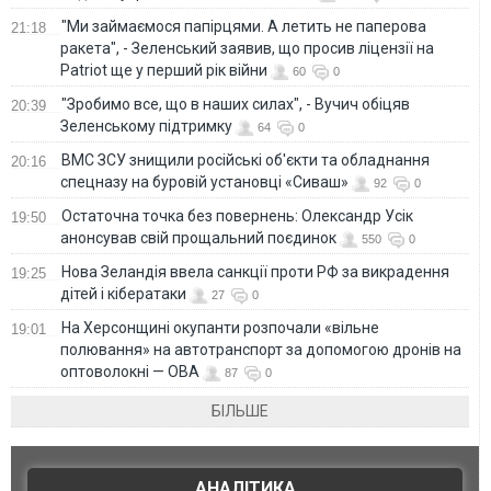
"Ми займаємося папірцями. А летить не паперова
21:18
ракета", - Зеленський заявив, що просив ліцензії на
Patriot ще у перший рік війни
60
0
"Зробимо все, що в наших силах", - Вучич обіцяв
20:39
Зеленському підтримку
64
0
ВМС ЗСУ знищили російські об'єкти та обладнання
20:16
спецназу на буровій установці «Сиваш»
92
0
Остаточна точка без повернень: Олександр Усік
19:50
анонсував свій прощальний поєдинок
550
0
Нова Зеландія ввела санкції проти РФ за викрадення
19:25
дітей і кібератаки
27
0
На Херсонщині окупанти розпочали «вільне
19:01
полювання» на автотранспорт за допомогою дронів на
оптоволокні — ОВА
87
0
БІЛЬШЕ
АНАЛІТИКА