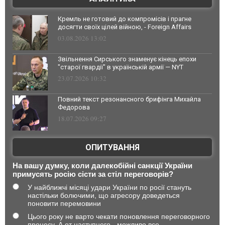
Кремль не готовий до компромісів і прагне
досягти своїх цілей війною, - Foreign Affairs
03.08.2026 13:02
Звільнення Сирського знаменує кінець епохи
"старої гвардії" в українській армії — NYT
23.07.2026 10:32
Повний текст резонансного брифінга Михайла
Федорова
18.07.2026 09:27
ОПИТУВАННЯ
На вашу думку, коли далекобійні санкції України
примусять росію сісти за стіл переговорів?
У найближчі місяці удари України по росії стануть
настільки болючими, що агресору доведеться
поновити перемовини
Цього року не варто чекати поновлення переговорного
процесу. А от наступного - можливо все