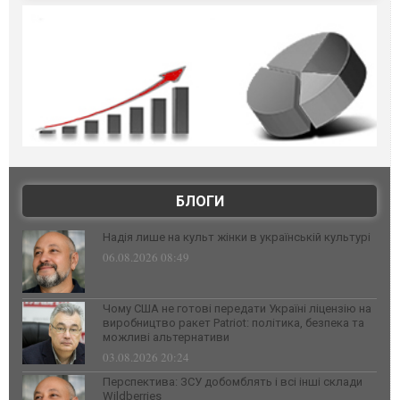
БЛОГИ
Надія лише на культ жінки в українській культурі
06.08.2026 08:49
Чому США не готові передати Україні ліцензію на
виробництво ракет Patriot: політика, безпека та
можливі альтернативи
03.08.2026 20:24
Перспектива: ЗСУ добомблять і всі інші склади
Wildberries