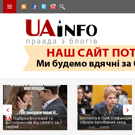
Експослу в США Стефанішиній
Трамп не передасть Україні
обрали запобіжний захід
сотні ракет до Patriot, бо у С
...