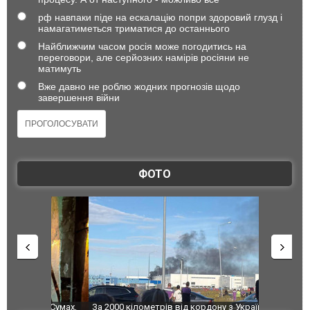
рф навпаки піде на ескалацію попри здоровий глузд і
намагатиметься триматися до останнього
Найближчим часом росія може погодитись на
переговори, але серйозних намірів росіяни не
матимуть
Вже давно не роблю жодних прогнозів щодо
завершення війни
ФОТО
по Сумах,
За 2000 кілометрів від кордону з Україною: в
"Мої іграш