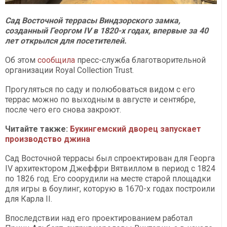
Сад Восточной террасы Виндзорского замка,
созданный Георгом IV в 1820-х годах, впервые за 40
лет открылся для посетителей.
Об этом
сообщила
пресс-служба благотворительной
организации Royal Collection Trust.
Прогуляться по саду и полюбоваться видом с его
террас можно по выходным в августе и сентябре,
после чего его снова закроют.
Читайте также:
Букингемский дворец запускает
производство джина
Сад Восточной террасы был спроектирован для Георга
IV архитектором Джеффри Вятвиллом в период с 1824
по 1826 год. Его соорудили на месте старой площадки
для игры в боулинг, которую в 1670-х годах построили
для Карла II.
Впоследствии над его проектированием работал