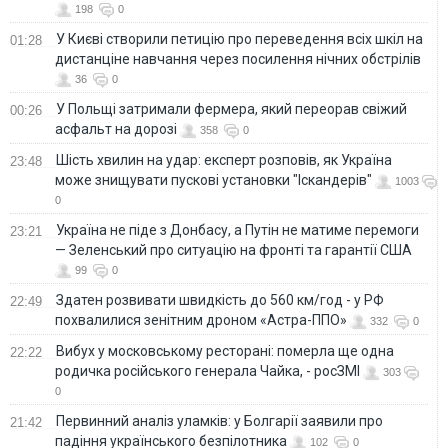
198
0
У Києві створили петицію про переведення всіх шкіл на
01:28
дистанціне навчання через посилення нічних обстрілів
36
0
У Польщі затримали фермера, який переорав свіжий
00:26
асфальт на дорозі
358
0
Шість хвилин на удар: експерт розповів, як Україна
23:48
може знищувати пускові установки "Іскандерів"
1003
0
Україна не піде з Донбасу, а Путін не матиме перемоги
23:21
— Зеленський про ситуацію на фронті та гарантії США
99
0
Здатен розвивати швидкість до 560 км/год - у РФ
22:49
похвалилися зенітним дроном «Астра-ППО»
332
0
Вибух у московському ресторані: померла ще одна
22:22
родичка російського генерала Чайка, - росЗМІ
303
0
Первинний аналіз уламків: у Болгарії заявили про
21:42
падіння українського безпілотника
102
0