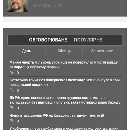
23.07.2026 11:31
ОБГОВОРЮВАНЕ
|
ПОПУЛЯРНЕ
День
Місяць
За весь час
Майже чверть мільйона українців не повернулися після виїзду
за кордон у першому півріччі
0
Остаточна точка без повернень: Олександр Усік анонсував свій
прощальний поєдинок
0
Дії РФ щодо повного захоплення грузинських земель не
залишаться без відповіді - спільна заява чотирьох країн Заходу
0
Нічна атака дронів РФ на Київщину: загинули троє осіб
0
У Коблевому через вибух міни в морі загинув чоловік, дві жінки