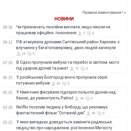
зебрами"
століття
Правила коментування ! »
НОВИНИ
Чи призначать пенсійни виплати, якщо ніколи не
08:36
працював офіційно: пояснення
3
0
РФ атакувала дронами Салтівський район Харкова: є
08:12
влучання у багатоповерхівку, двоє людей загинули
14
0
В Одесі пролунали вибухи та перебої зі світлом: місто
07:29
під ударом дронів та ракет
72
0
У російському Бєлгороді вночі пролунала серія
06:33
потужних вибухів
62
0
У Німеччині фіксували підозрілі польоти дронів над
05:25
базою, де ремонтують Patriot
36
0
Netflix поселив людину у білборді, що рекламує
03:28
фантастичний фільм "Останній дім"
94
0
У яких випадках доведеться замінити радянське
02:22
свідоцтво про народження: роз'яснення Мін'юсту