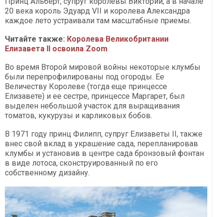
Принц Альберт, супруг королевы Виктории, а в начале
20 века король Эдуард VII и королева Александра
каждое лето устраивали там масштабные приемы.
Читайте также:
Королева Великобритании
Елизавета ІІ освоила Zoom
Во время Второй мировой войны некоторые клумбы
были перепрофилированы под огороды. Ее
Величеству Королеве (тогда еще принцессе
Елизавете) и ее сестре, принцессе Маргарет, был
выделен небольшой участок для выращивания
томатов, кукурузы и карликовых бобов.
В 1971 году принц Филипп, супруг Елизаветы II, также
внес свой вклад в украшение сада, перепланировав
клумбы и установив в центре сада бронзовый фонтан
в виде лотоса, сконструированный по его
собственному дизайну.