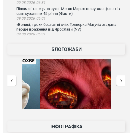
09.08.2026, 06:31
Піжама і танець на кухні: Меган Маркл шокувала фанатів
святкуванням 45-річчя (Факти)
09.08.2026, 06:01
«Великі, трохи бешкетні очі». Тренерка Магучіх згадала
перше враження від Ярослави (NV)
09.08.2026, 05:31
БЛОГОЖАБИ
ІНФОГРАФІКА