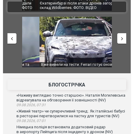
траждали
Єкатеринбурзі після атаки дронів загорівся
суперкарів
ВІДЕО
ині. ФОТО
склад Wildberries. ФОТО. ВІДЕО
дом та
Вже вивели на тести: Ferrari готує оновлення
Вийшов тре
позашляховика Purosangue. ВІДЕО
фільму "Аф
БЛОГОСТРІЧКА
«Наживу виглядаю точно старшою». Наталія Могилевська
відреагувала на обговорення її зовнішності (NV)
09.08.2026, 07:31
«Живий театр» чи суперечливий тренд:. Як італійські бабусі
в ресторані перетворилися на пастку для туристів (NV)
09.08.2026, 07:01
Німецька поліція встановила додатковий радар
в аеропорту Лейпцига після інциденту з дроном (NV)