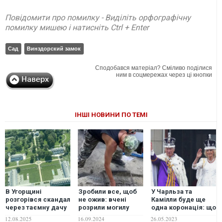
Повідомити про помилку - Виділіть орфографічну
помилку мишею і натисніть Ctrl + Enter
Сад
Винздорский замок
Сподобався матеріал? Сміливо поділися
ним в соцмережах через ці кнопки
ІНШІ НОВИНИ ПО ТЕМІ
В Угорщині
Зробили все, щоб
У Чарльза та
розгорівся скандал
не ожив: вчені
Камілли буде ще
через таємну дачу
розрили могилу
одна коронація: що
Орбана та парк із
"демона" 13
про це відомо
12.08.2025
16.09.2024
26.05.2023