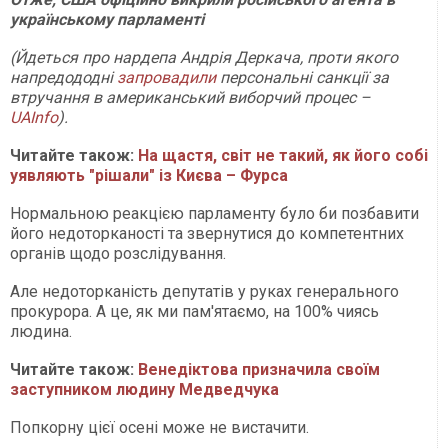
українському парламенті
(Йдеться про нардепа Андрія Деркача, проти якого
напредододні
запровадили
персональні санкції за
втручання в американський виборчий процес –
UAInfo
).
Читайте також:
На щастя, світ не такий, як його собі
уявляють "рішали" із Києва – Фурса
Нормальною реакцією парламенту було би позбавити
його недоторканості та звернутися до компетентних
органів щодо розслідування.
Але недоторканість депутатів у руках генерального
прокурора. А це, як ми пам'ятаємо, на 100% чиясь
людина.
Читайте також:
Венедіктова призначила своїм
заступником людину Медведчука
Попкорну цієї осені може не вистачити.