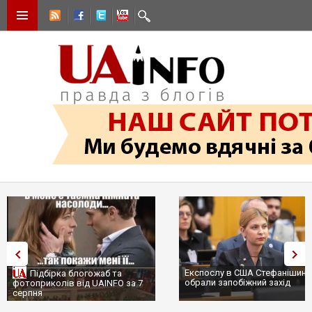
Експослу в США Стефанішині
Підбірка блогожаб та
обрали запобіжний захід
фотоприколів від UAINFO за 7
серпня