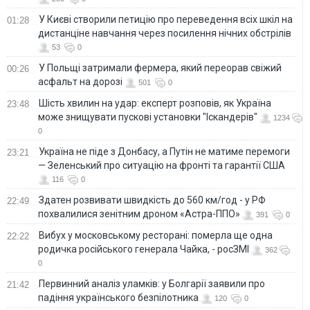
У Києві створили петицію про переведення всіх шкіл на
01:28
дистанціне навчання через посилення нічних обстрілів
53
0
У Польщі затримали фермера, який переорав свіжий
00:26
асфальт на дорозі
501
0
Шість хвилин на удар: експерт розповів, як Україна
23:48
може знищувати пускові установки "Іскандерів"
1234
0
Україна не піде з Донбасу, а Путін не матиме перемоги
23:21
— Зеленський про ситуацію на фронті та гарантії США
116
0
Здатен розвивати швидкість до 560 км/год - у РФ
22:49
похвалилися зенітним дроном «Астра-ППО»
391
0
Вибух у московському ресторані: померла ще одна
22:22
родичка російського генерала Чайка, - росЗМІ
362
0
Первинний аналіз уламків: у Болгарії заявили про
21:42
падіння українського безпілотника
120
0