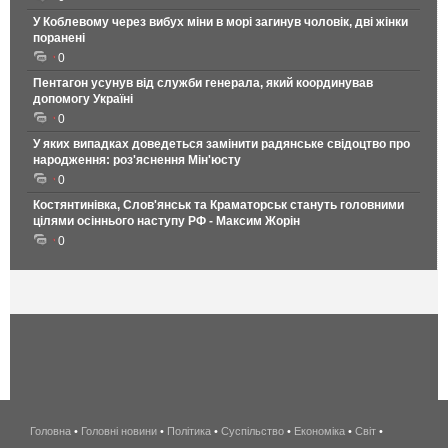
У Коблевому через вибух міни в морі загинув чоловік, дві жінки
поранені
0
Пентагон усунув від служби генерала, який координував
допомогу Україні
0
У яких випадках доведеться замінити радянське свідоцтво про
народження: роз'яснення Мін'юсту
0
Костянтинівка, Слов'янськ та Краматорськ стануть головними
цілями осіннього наступу РФ - Максим Жорін
0
Головна
•
Головні новини
•
Політика
•
Суспільство
•
Економіка
беспроводной
•
Світ
•