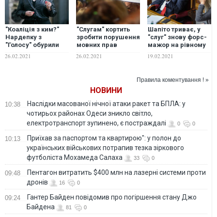
"Коаліція з ким?"
"Слугам" кортить
Шапіто триває, у
Нардепку з
зробити порушення
"слуг" знову форс-
"Голосу" обурили
мовних прав
мажор на рівному
перемовини голови
українців у сфері
місці – блогер
26.02.2021
26.02.2021
19.02.2021
партії з Офісом
послуг цілковито
президента
безкарними –
В'ятрович
Правила коментування ! »
НОВИНИ
Наслідки масованої нічної атаки ракет та БПЛА: у
10:38
чотирьох районах Одеси зникло світло,
електротранспорт зупинено, є постраждалі
0
0
Приїхав за паспортом та квартирою": у полон до
10:13
українських військових потрапив тезка зіркового
футболіста Мохамеда Салаха
33
0
Пентагон витратить $400 млн на лазерні системи проти
09:48
дронів
16
0
Гантер Байден повідомив про погіршення стану Джо
09:24
Байдена
81
0