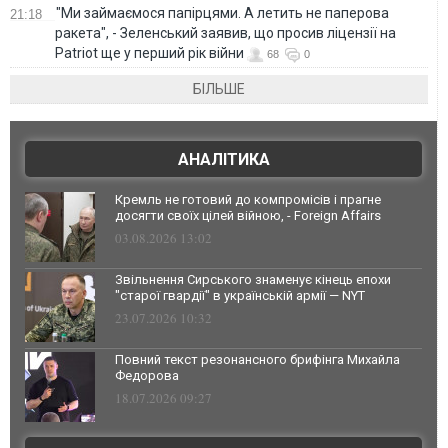
"Ми займаємося папірцями. А летить не паперова
21:18
ракета", - Зеленський заявив, що просив ліцензії на
Patriot ще у перший рік війни
68
0
БІЛЬШЕ
АНАЛІТИКА
Кремль не готовий до компромісів і прагне
досягти своїх цілей війною, - Foreign Affairs
03.08.2026 13:02
Звільнення Сирського знаменує кінець епохи
"старої гвардії" в українській армії — NYT
23.07.2026 10:32
Повний текст резонансного брифінга Михайла
Федорова
18.07.2026 09:27