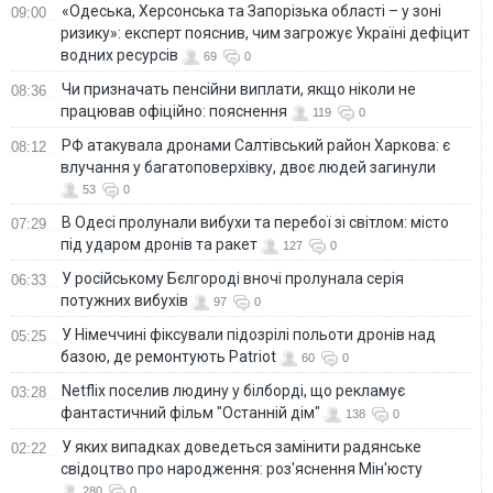
«Одеська, Херсонська та Запорізька області – у зоні
09:00
ризику»: експерт пояснив, чим загрожує Україні дефіцит
водних ресурсів
69
0
Чи призначать пенсійни виплати, якщо ніколи не
08:36
працював офіційно: пояснення
119
0
РФ атакувала дронами Салтівський район Харкова: є
08:12
влучання у багатоповерхівку, двоє людей загинули
53
0
В Одесі пролунали вибухи та перебої зі світлом: місто
07:29
під ударом дронів та ракет
127
0
У російському Бєлгороді вночі пролунала серія
06:33
потужних вибухів
97
0
У Німеччині фіксували підозрілі польоти дронів над
05:25
базою, де ремонтують Patriot
60
0
Netflix поселив людину у білборді, що рекламує
03:28
фантастичний фільм "Останній дім"
138
0
У яких випадках доведеться замінити радянське
02:22
свідоцтво про народження: роз'яснення Мін'юсту
280
0