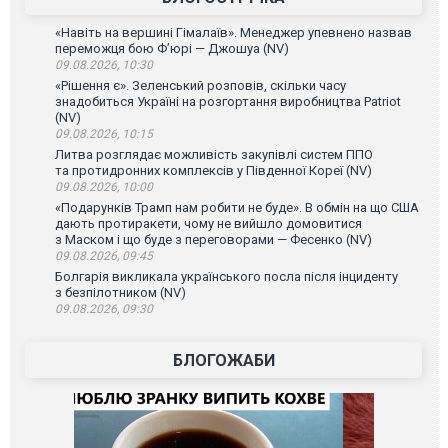
«Навіть на вершині Гімалаїв». Менеджер упевнено назвав
переможця бою Ф’юрі — Джошуа (NV)
09.08.2026, 10:30
«Рішення є». Зеленський розповів, скільки часу
знадобиться Україні на розгортання виробництва Patriot
(NV)
09.08.2026, 10:15
Литва розглядає можливість закупівлі систем ППО
та протидронних комплексів у Південної Кореї (NV)
09.08.2026, 10:00
«Подарунків Трамп нам робити не буде». В обмін на що США
дають протиракети, чому не вийшло домовитися
з Маском і що буде з переговорами — Фесенко (NV)
09.08.2026, 09:45
Болгарія викликала українського посла після інциденту
з безпілотником (NV)
09.08.2026, 09:30
БЛОГОЖАБИ