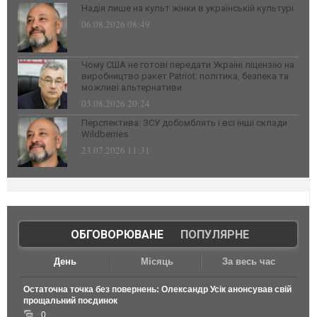
Надія лише на культ жінки в українській культурі
06.08.2026 08:49
Чому США не готові передати Україні ліцензію на
виробництво ракет Patriot: політика, безпека та
можливі альтернативи
03.08.2026 20:24
Перспектива: ЗСУ добомблять і всі інші склади
Wildberries
23.07.2026 11:31
ОБГОВОРЮВАНЕ
|
ПОПУЛЯРНЕ
День
Місяць
За весь час
Остаточна точка без повернень: Олександр Усік анонсував свій
прощальний поєдинок
0