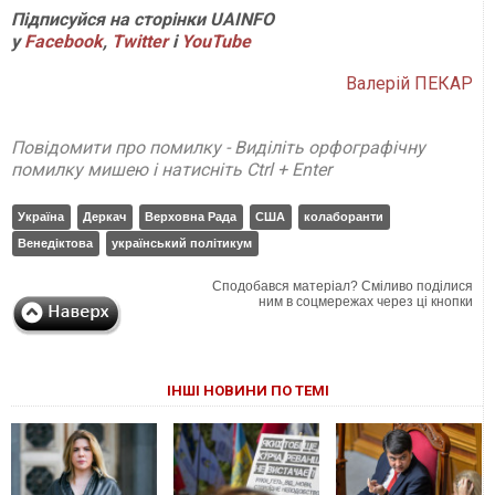
Підписуйся на сторінки UAINFO
у
Facebook
,
Twitter
і
YouTube
Валерій ПЕКАР
Повідомити про помилку - Виділіть орфографічну
помилку мишею і натисніть Ctrl + Enter
Україна
Деркач
Верховна Рада
США
колаборанти
Венедіктова
український політикум
Сподобався матеріал? Сміливо поділися
ним в соцмережах через ці кнопки
ІНШІ НОВИНИ ПО ТЕМІ