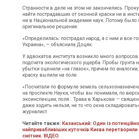
Странности в деле на этом не закончились. Проку
найти пострадавших от оконной краски ни в инсти
ни в Национальной академии наук. Потому было
оригинальное решение.
«Определилась: пострадал народ, а с ним и все г
Украина», — объяснила Доцяк.
У адвокатов института возникло много вопросов
подсчета экологического ущерба. Пробы грунта н
убытки оценили «на глазок», причем по аналогии,
краску вылили на поле.
«Посчитали по формуле земель сельхозназначен
на проспекте Науки, чтобы вы понимали, по верс
экоинспекции, поля… Трава в Харькове — священн
даже ходить нельзя, не то что окна складировать
журналист.
Читайте также:
Казанський: Один із потенційн
найпривабливіших куточків Києва перетворили 
смітник. ВІДЕО​​​​​​​