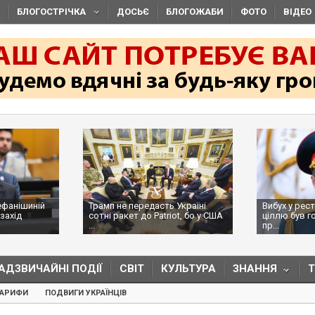
БЛОГОСТРІЧКА
ДОСЬЄ
БЛОГОЖАБИ
ФОТО
ВІДЕО
ефанішиній
Трамп не передасть Україні
Вибух у рес
захід
сотні ракет до Patriot, бо у США
ціллю був г
...
пр...
АДЗВИЧАЙНІ ПОДІЇ
СВІТ
КУЛЬТУРА
ЗНАННЯ
ТАРИФИ
ПОДВИГИ УКРАЇНЦІВ