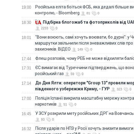
Російська еліта боїться ФСБ, яка дедалі більше в
19:00
контролю, - Bloomberg
81
0
Підбірка блогожаб та фотоприколів від UAI
18:30
2233
0
"Вони воюють, самі хочуть воювати, бо дурні": у 
18:01
маршрутки звільнили після зневажливих слів про
захисників. ВІДЕО
149
0
Флеш розповів, чому РЕБ не може відхиляти балі
17:44
ЄС вимагає від Туреччини підтверджень, що вона
17:31
російський газ
59
0
До Дня Ялти: оператори "Group 13" провели мо
17:14
південного узбережжя Криму, - ГУР
323
0
Поліція Іспанії викрила масштабну мережу контра
17:00
наркотиків
51
0
У ЗСУ розкрили мету російських ДРГ на Вовчанс
16:45
93
0
Після ударів по НПЗ у Росії хочуть знизити вимоги
16:32