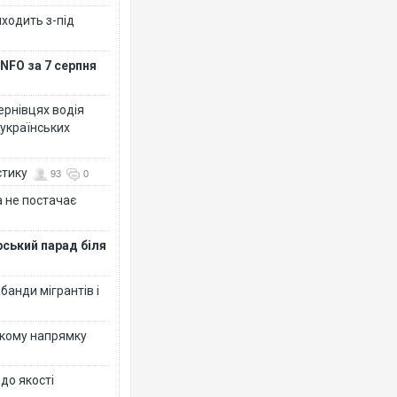
иходить з-під
NFO за 7 серпня
Чернівцях водія
 українських
стику
93
0
 не постачає
рський парад біля
банди мігрантів і
ькому напрямку
 до якості