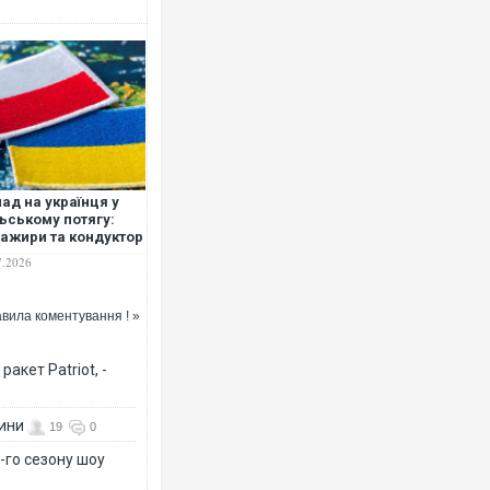
ад на українця у
ьському потягу:
ажири та кондуктор
товхали агресорів
7.2026
вагона
вила коментування ! »
акет Patriot, -
вини
19
0
-го сезону шоу