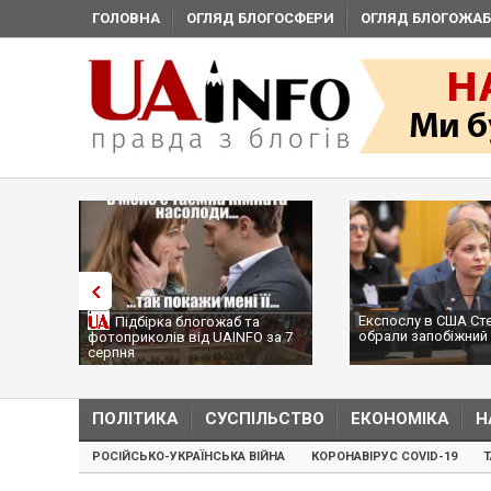
ГОЛОВНА
ОГЛЯД БЛОГОСФЕРИ
ОГЛЯД БЛОГОЖАБ
Експослу в США Ст
Підбірка блогожаб та
обрали запобіжний 
фотоприколів від UAINFO за 7
серпня
ПОЛІТИКА
СУСПІЛЬСТВО
ЕКОНОМІКА
Н
РОСІЙСЬКО-УКРАЇНСЬКА ВІЙНА
КОРОНАВІРУС COVID-19