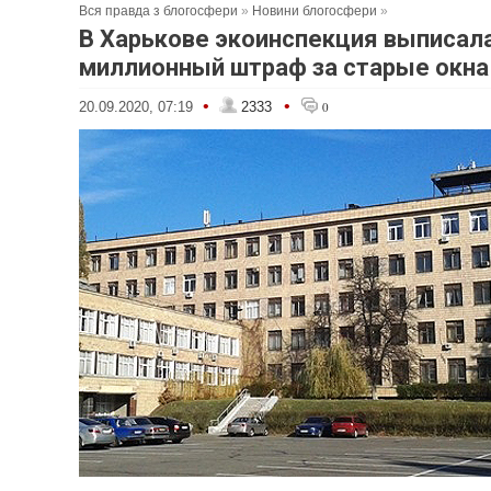
Вся правда з блогосфери
»
Новини блогосфери
»
В Харькове экоинспекция выписал
миллионный штраф за старые окна
•
•
20.09.2020, 07:19
2333
0