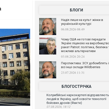
а
БЛОГИ
Надія лише на культ жінки в
українській культурі
06.08.2026 08:49
Чому США не готові передати
Україні ліцензію на виробництв
ракет Patriot: політика, безпека 
можливі альтернативи
03.08.2026 20:24
Перспектива: ЗСУ добомблять і
всі інші склади Wildberries
23.07.2026 11:31
БЛОГОСТРІЧКА
Колумбійські наркокартелі відправляють
людей в Україну, щоб освоїти технології
бойових дронів (Факти)
07.08.2026, 18:12