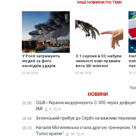
ІНШІ НОВИНИ ПО ТЕМІ
У Росії затримують
З 1 серпня в ЄС набули
Нап
людей за фото
чинності нові правила:
пол
наслідків ударів
весь ШІ-контент
пас
України по Wildberries
підлягає
виш
03.08.2026
03.08.2026
29.0
та лякають штрафами
обов'язковому
із 
до 1 млн рублів, -
маркуванню
росЗМІ
Пра
НОВИНИ
США і Україна модернізують С-300 через дефіцит р
20:00
ЗМІ
0
0
Зеленський прибув до Сербії на важливі перемо
19:44
Наталія Могилевська стала другою тренеркою 14
19:33
"Голос країни"
10
0