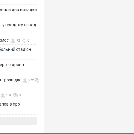
ксували два випадки
ь у продажу понад
смосі
72
0
больний стадіон
версію дрона
 - розвідка
272
181
0
зповів про