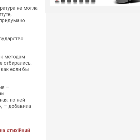
ратура не могла
туте,
 придумано
осударство
 к методам
е отбирались,
 как если бы
ия —
ии
ая, по ней
», — добавила
о
на стихійний