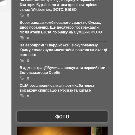
За 2000 кілометрів від кордону з Україною: в
Єкатеринбурзі після атаки дронів загорівся
склад Wildberries. ФОТО. ВІДЕО
0
Ворог завдав комбінованого удару по Сумах,
двоє поранених. Ще десятеро постраждали
після атаки БПЛА по ринку на Сумщині. ФОТО
0
На аеродромі "Гвардійське" в окупованому
Криму спалахнула масштабна пожежа на складі
пального
0
В адміністрації Вучича анонсували перший візит
Зеленського до Сербії
0
США розширили санкції проти Куби через
військову співпрацю з Росією та Китаєм
0
ФОТО