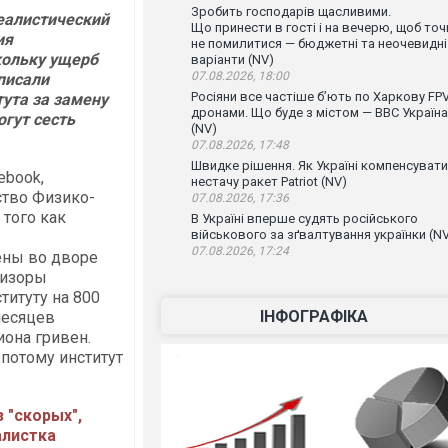
Зробить господарів щасливими.
еалистический
Що принести в гості і на вечерю, щоб точ
ия
не помилитися — бюджетні та неочевидні
кольку ущерб
варіанти (NV)
07.08.2026, 18:00
писали
Росіяни все частіше бʼють по Харкову FPV
ута за замену
дронами. Що буде з містом — ВВС Україна
гут сесть
(NV)
07.08.2026, 17:48
Швидке рішення. Як Україні компенсувати
ebook,
нестачу ракет Patriot (NV)
ство Физико-
07.08.2026, 17:36
 того как
В Україні вперше судять російського
військового за зґвалтування українки (N
07.08.2026, 17:24
ены во дворе
визоры
титуту на 800
ІНФОГРАФІКА
месяцев
иона гривен.
 потому институт
 "скорых",
алистка