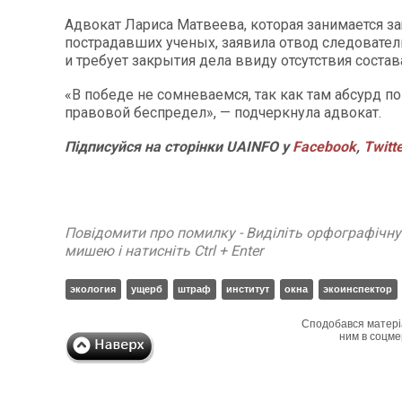
Адвокат Лариса Матвеева, которая занимается з
пострадавших ученых, заявила отвод следовател
и требует закрытия дела ввиду отсутствия состав
«В победе не сомневаемся, так как там абсурд по
правовой беспредел», — подчеркнула адвокат.
Підписуйся на сторінки UAINFO у
Facebook
,
Twitt
Повідомити про помилку - Виділіть орфографічн
мишею і натисніть Ctrl + Enter
экология
ущерб
штраф
институт
окна
экоинспектор
Сподобався матері
ним в соцме