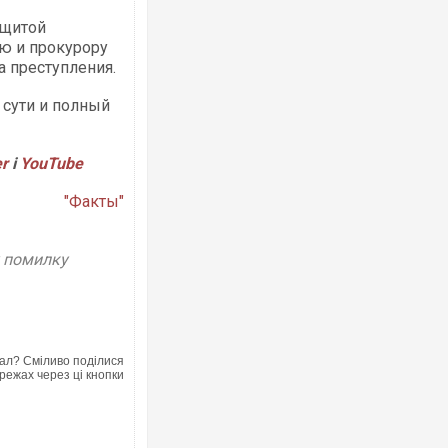
ащитой
ю и прокурору
а преступления.
 сути и полный
Ворог завдав комбінованого удару по
двоє поранених. Ще десятеро постр
er
і
YouTube
після атаки БПЛА по ринку на Сумщині
"Факты"
у помилку
ал? Сміливо поділися
режах через ці кнопки
Зеленський прибув до Сербії на важли
перемовини