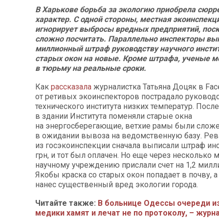
В Харькове борьба за экологию приобрела сюрр
характер. С одной стороны, местная экоинспекц
игнорирует выбросы вредных предприятий, пос
сложно посчитать. Параллельно инспекторы вы
миллионный штраф руководству научного инстит
старых окон на новые. Кроме штрафа, ученые мо
в тюрьму на реальные сроки.
Как
рассказала
журналистка Татьяна Доцяк в Fac
от ретивых экоинспекторов пострадало руковод
технического института низких температур. После
в здании Института поменяли старые окна
на энергосберегающие, ветхие рамы были слож
в ожидании вывоза на ведомственную базу. Ре
из госэкоинспекции сначала выписали штраф инс
грн, и тот был оплачен. Но еще через несколько 
научному учреждению прислали счет на 1,2 милл
Якобы краска со старых окон попадает в почву, а
нанес существенный вред экологии города.
Читайте также:
В больнице Одессы очереди из
медики хамят и лечат не по протоколу, – журн