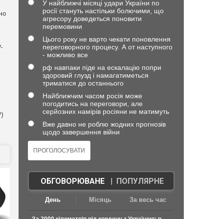
У найближчі місяці удари України по
росії стануть настільки болючими, що
но
агресору доведеться поновити
перемовини
Цього року не варто чекати поновлення
переговорного процесу. А от наступного
-
- можливо все
рф навпаки піде на ескалацію попри
здоровий глузд і намагатиметься
триматися до останнього
Найближчим часом росія може
погодитись на переговори, але
серйозних намірів росіяни не матимуть
V)
Вже давно не роблю жодних прогнозів
щодо завершення війни
ОБГОВОРЮВАНЕ
|
ПОПУЛЯРНЕ
День
Місяць
За весь час