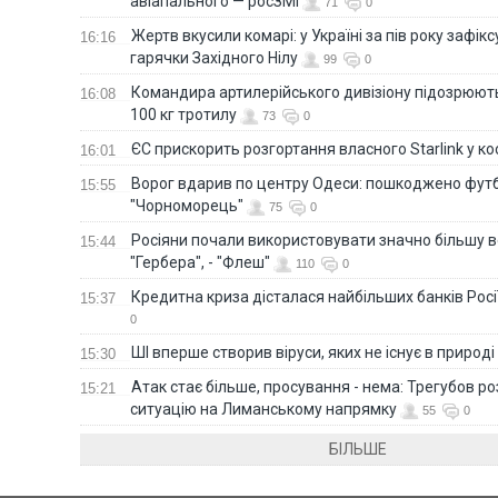
авіапального — росЗМІ
71
0
Жертв вкусили комарі: у Україні за пів року зафі
16:16
гарячки Західного Нілу
99
0
Командира артилерійського дивізіону підозрюют
16:08
100 кг тротилу
73
0
ЄС прискорить розгортання власного Starlink у ко
16:01
Ворог вдарив по центру Одеси: пошкоджено фут
15:55
"Чорноморець"
75
0
Росіяни почали використовувати значно більшу 
15:44
"Гербера", - "Флеш"
110
0
Кредитна криза дісталася найбільших банків Росії
15:37
0
ШІ вперше створив віруси, яких не існує в природі
15:30
Атак стає більше, просування - нема: Трегубов ро
15:21
ситуацію на Лиманському напрямку
55
0
БІЛЬШЕ