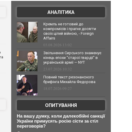
АНАЛІТИКА
Кремль не готовий до
компромісів і прагне досягти
своїх цілей війною, - Foreign
Affairs
03.08.2026 13:02
о
Звільнення Сирського знаменує
та
кінець епохи "старої гвардії" в
українській армії — NYT
23.07.2026 10:32
Повний текст резонансного
брифінга Михайла Федорова
18.07.2026 09:27
ОПИТУВАННЯ
На вашу думку, коли далекобійні санкції
України примусять росію сісти за стіл
переговорів?