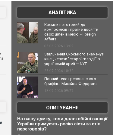
АНАЛІТИКА
Кремль не готовий до
компромісів і прагне досягти
своїх цілей війною, - Foreign
Affairs
03.08.2026 13:02
о
Звільнення Сирського знаменує
та
кінець епохи "старої гвардії" в
українській армії — NYT
23.07.2026 10:32
Повний текст резонансного
брифінга Михайла Федорова
18.07.2026 09:27
ОПИТУВАННЯ
На вашу думку, коли далекобійні санкції
ей
України примусять росію сісти за стіл
переговорів?