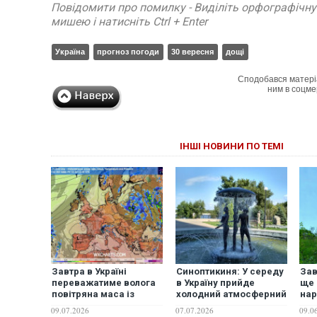
Повідомити про помилку - Виділіть орфографічн
мишею і натисніть Ctrl + Enter
Україна
прогноз погоди
30 вересня
дощі
Сподобався матері
ним в соцме
ІНШІ НОВИНИ ПО ТЕМІ
Завтра в Україні
Синоптикиня: У середу
Зав
переважатиме волога
в Україну прийде
ще 
повітряна маса із
холодний атмосферний
нар
періодичними дощами
фронт й принесе
ком
09.07.2026
07.07.2026
09.0
більше дощів
сон