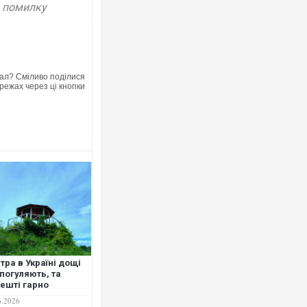
у помилку
ал? Сміливо поділися
режах через ці кнопки
тра в Україні дощі
погуляють, та
ешті гарно
унікуватимуть із
6.2026
цем, - синоптик