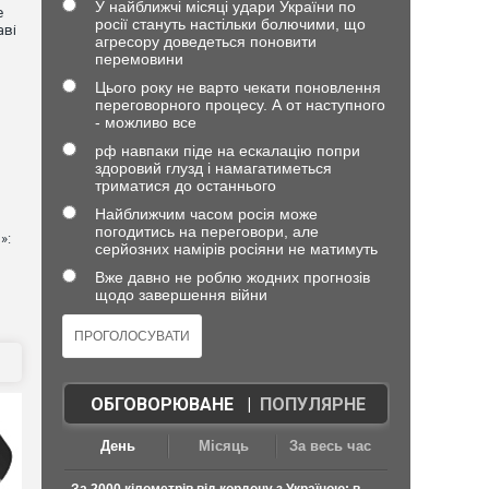
У найближчі місяці удари України по
е
росії стануть настільки болючими, що
аві
агресору доведеться поновити
перемовини
Цього року не варто чекати поновлення
переговорного процесу. А от наступного
- можливо все
рф навпаки піде на ескалацію попри
здоровий глузд і намагатиметься
триматися до останнього
Найближчим часом росія може
погодитись на переговори, але
»:
серйозних намірів росіяни не матимуть
Вже давно не роблю жодних прогнозів
щодо завершення війни
ОБГОВОРЮВАНЕ
|
ПОПУЛЯРНЕ
День
Місяць
За весь час