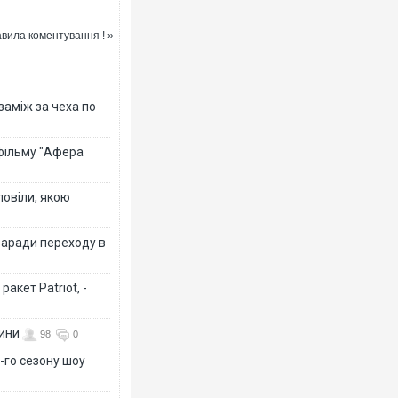
вила коментування ! »
 заміж за чеха по
 фільму "Афера
повіли, якою
заради переходу в
акет Patriot, -
вини
98
0
-го сезону шоу