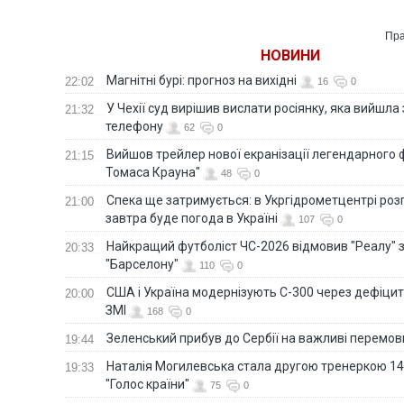
Пра
НОВИНИ
Магнітні бурі: прогноз на вихідні
22:02
16
0
У Чехії суд вирішив вислати росіянку, яка вийшла
21:32
телефону
62
0
Вийшов трейлер нової екранізації легендарного
21:15
Томаса Крауна"
48
0
Спека ще затримується: в Укргідрометцентрі роз
21:00
завтра буде погода в Україні
107
0
Найкращий футболіст ЧС-2026 відмовив "Реалу" 
20:33
"Барселону"
110
0
США і Україна модернізують С-300 через дефіцит р
20:00
ЗМІ
168
0
Зеленський прибув до Сербії на важливі перемо
19:44
Наталія Могилевська стала другою тренеркою 14
19:33
"Голос країни"
75
0