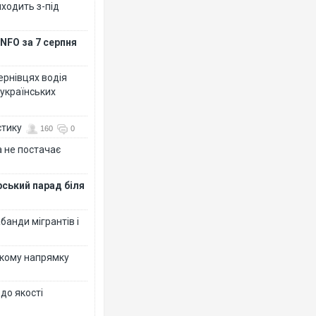
иходить з-під
NFO за 7 серпня
Чернівцях водія
 українських
стику
160
0
 не постачає
рський парад біля
банди мігрантів і
ькому напрямку
 до якості