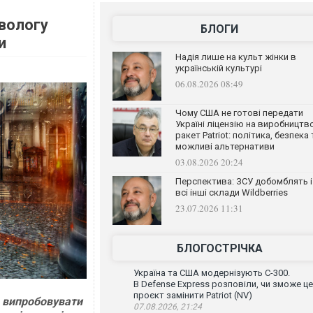
 вологу
БЛОГИ
и
Надія лише на культ жінки в
українській культурі
06.08.2026 08:49
Чому США не готові передати
Україні ліцензію на виробництв
ракет Patriot: політика, безпека 
можливі альтернативи
03.08.2026 20:24
Перспектива: ЗСУ добомблять і
всі інші склади Wildberries
23.07.2026 11:31
БЛОГОСТРІЧКА
Україна та США модернізують С-300.
В Defense Express розповіли, чи зможе ц
проєкт замінити Patriot (NV)
е випробовувати
07.08.2026, 21:24