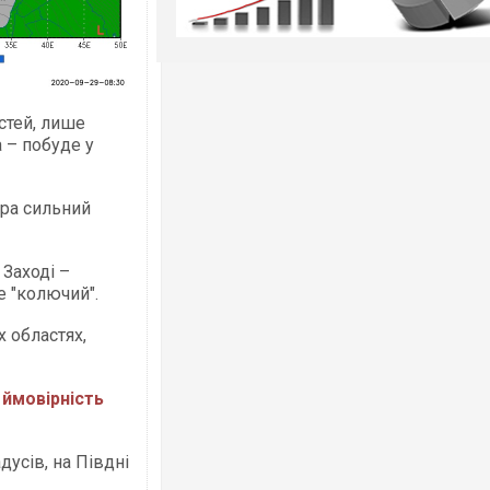
стей, лише
 – побуде у
тра сильний
 Заході –
е "колючий".
 областях,
 ймовірність
дусів, на Півдні