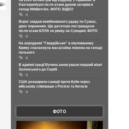
За 2000 кілометрів від кордону з Україною: в
Єкатеринбурзі після атаки дронів загорівся
склад Wildberries. ФОТО. ВІДЕО
0
Ворог завдав комбінованого удару по Сумах,
двоє поранених. Ще десятеро постраждали
після атаки БПЛА по ринку на Сумщині. ФОТО
0
На аеродромі "Гвардійське" в окупованому
Криму спалахнула масштабна пожежа на складі
пального
0
В адміністрації Вучича анонсували перший візит
Зеленського до Сербії
0
США розширили санкції проти Куби через
військову співпрацю з Росією та Китаєм
0
ФОТО