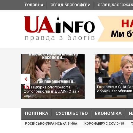
ГОЛОВНА
ОГЛЯД БЛОГОСФЕРИ
ОГЛЯД БЛОГОЖАБ
Експослу в США Ст
Підбірка блогожаб та
обрали запобіжний 
фотоприколів від UAINFO за 7
серпня
ПОЛІТИКА
СУСПІЛЬСТВО
ЕКОНОМІКА
Н
РОСІЙСЬКО-УКРАЇНСЬКА ВІЙНА
КОРОНАВІРУС COVID-19