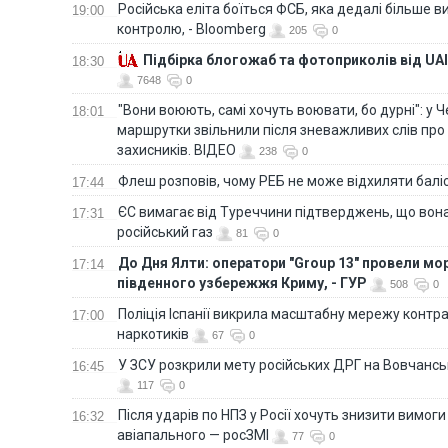
Російська еліта боїться ФСБ, яка дедалі більше в
19:00
контролю, - Bloomberg
205
0
Підбірка блогожаб та фотоприколів від UAI
18:30
7648
0
"Вони воюють, самі хочуть воювати, бо дурні": у 
18:01
маршрутки звільнили після зневажливих слів про
захисників. ВІДЕО
238
0
Флеш розповів, чому РЕБ не може відхиляти балі
17:44
ЄС вимагає від Туреччини підтверджень, що вона
17:31
російський газ
81
0
До Дня Ялти: оператори "Group 13" провели мо
17:14
південного узбережжя Криму, - ГУР
508
0
Поліція Іспанії викрила масштабну мережу контра
17:00
наркотиків
67
0
У ЗСУ розкрили мету російських ДРГ на Вовчанс
16:45
117
0
Після ударів по НПЗ у Росії хочуть знизити вимоги
16:32
авіапального — росЗМІ
77
0