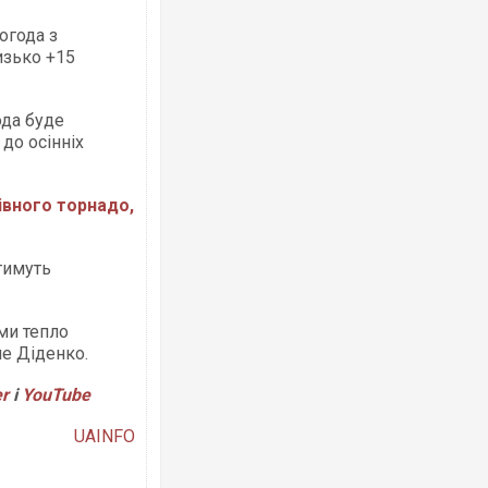
огода з
изько +15
ода буде
 до осінніх
Ворог завдав комбінованого удару по
двоє поранених. Ще десятеро постра
після атаки БПЛА по ринку на Сумщині
івного торнадо,
атимуть
 ми тепло
ше Діденко.
er
і
Y
ouTube
Зеленський прибув до Сербії на важли
UAINFO
перемовини