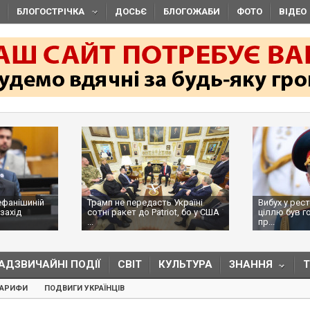
БЛОГОСТРІЧКА
ДОСЬЄ
БЛОГОЖАБИ
ФОТО
ВІДЕО
ефанішиній
Трамп не передасть Україні
Вибух у рес
захід
сотні ракет до Patriot, бо у США
ціллю був г
...
пр...
АДЗВИЧАЙНІ ПОДІЇ
СВІТ
КУЛЬТУРА
ЗНАННЯ
ТАРИФИ
ПОДВИГИ УКРАЇНЦІВ