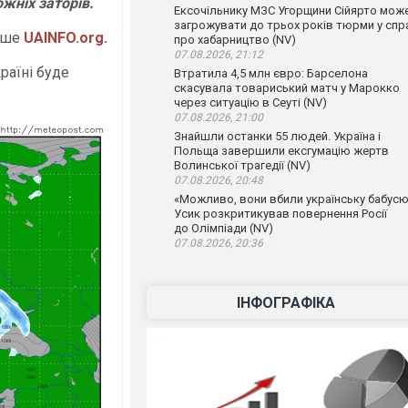
ожніх заторів.
Ексочільнику МЗС Угорщини Сійярто мож
загрожувати до трьох років тюрми у спр
пише
UAINFO.org
.
про хабарництво (NV)
07.08.2026, 21:12
країні буде
Втратила 4,5 млн євро: Барселона
скасувала товариський матч у Марокко
через ситуацію в Сеуті (NV)
07.08.2026, 21:00
Знайшли останки 55 людей. Україна і
Польща завершили ексгумацію жертв
Волинської трагедії (NV)
07.08.2026, 20:48
«Можливо, вони вбили українську бабусю
Усик розкритикував повернення Росії
до Олімпіади (NV)
07.08.2026, 20:36
ІНФОГРАФІКА