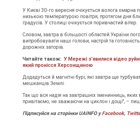
У Києві 30-го вересня очікується волога хмарна п
низькою температурою повітря, протягом дня бл
градусів. У столиці очікується поривчастий вітер.
Словом, завтра в більшості областей України пог
випробовувати наші голови, настрій та готовність
дорожніх заторів.
Читайте також:
У Мережі з’явилися відео руйн
який пронісся Херсонщиною
Додадуться й магнітні бурі, які завтра ще турбув
мешканців Землі.
Так що вся надія на завтрашніх іменинниць, яких
привітаємо, не зважаючи на циклон і дощі", – пи
Підписуйся на сторінки UAINFO у
Facebook
,
Twitt