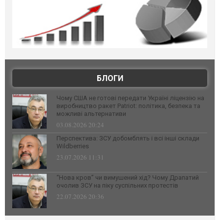
БЛОГИ
Чому США не готові передати Україні ліцензію на
виробництво ракет Patriot: політика, безпека та
можливі альтернативи
03.08.2026 20:24
Перспектива: ЗСУ добомблять і всі інші склади
Wildberries
23.07.2026 11:31
“Нова кров” чи вимушений хід? Чому Драпатий
очолив ЗСУ на піку суспільних протестів
22.07.2026 20:36