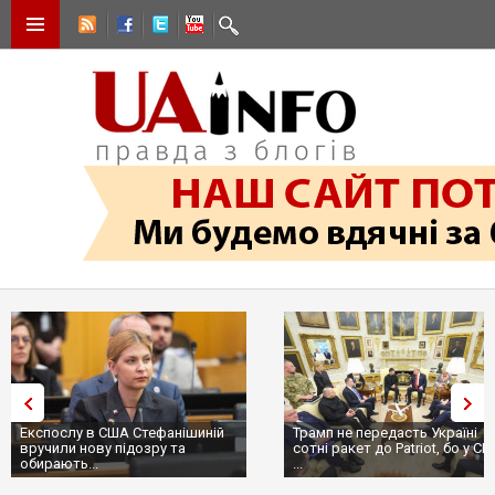
Експослу в США Стефанішиній
Трамп не передасть Україні
вручили нову підозру та
сотні ракет до Patriot, бо у С
обирають...
...