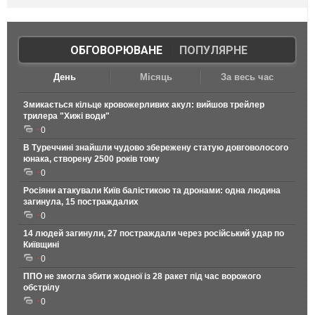
ОБГОВОРЮВАНЕ
|
ПОПУЛЯРНЕ
День
Місяць
За весь час
Змикається кільце кровожерливих акул: вийшов трейлер
трилера "Хижі води"
0
В Туреччині знайшли чудово збережену статую довговолосого
юнака, створену 2500 років тому
0
Росіяни атакували Київ балістикою та дронами: одна людина
загинула, 15 постраждалих
0
14 людей загинули, 27 постраждали через російський удар по
Київщині
0
ППО не змогла збити жодної із 28 ракет під час ворожого
обстрілу
0