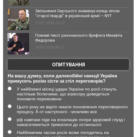
Звільнення Сирського знаменує кінець епохи
"старої гвардії" в українській армії — NYT
23.07.2026 10:32
Повний текст резонансного брифінга Михайла
Федорова
18.07.2026 09:27
ОПИТУВАННЯ
На вашу думку, коли далекобійні санкції України
примусять росію сісти за стіл переговорів?
У найближчі місяці удари України по росії стануть
настільки болючими, що агресору доведеться
поновити перемовини
Цього року не варто чекати поновлення переговорного
процесу. А от наступного - можливо все
рф навпаки піде на ескалацію попри здоровий глузд і
намагатиметься триматися до останнього
Найближчим часом росія може погодитись на