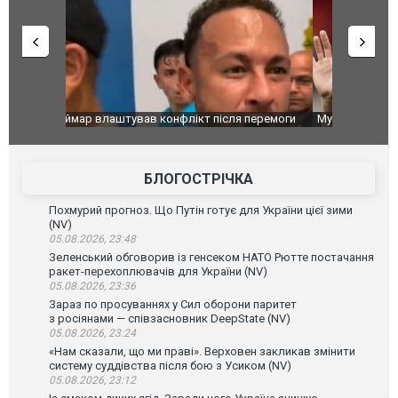
перемоги
Мудрик провів перший матч за "Челсі" після
Українські
допінгової дискваліфікації. ВІДЕО
під час лік
Франції
БЛОГОСТРІЧКА
Похмурий прогноз. Що Путін готує для України цієї зими
(NV)
05.08.2026, 23:48
Зеленський обговорив із генсеком НАТО Рютте постачання
ракет-перехоплювачів для України (NV)
05.08.2026, 23:36
Зараз по просуваннях у Сил оборони паритет
з росіянами — співзасновник DeepState (NV)
05.08.2026, 23:24
«Нам сказали, що ми праві». Верховен закликав змінити
систему суддівства після бою з Усиком (NV)
05.08.2026, 23:12