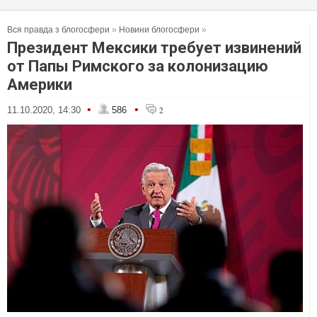
Вся правда з блогосфери
»
Новини блогосфери
»
Президент Мексики требует извинений
от Папы Римского за колонизацию
Америки
•
•
11.10.2020, 14:30
586
2