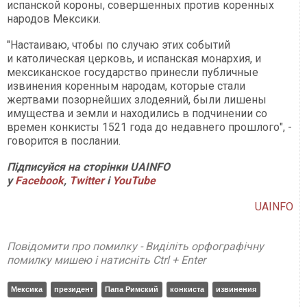
испанской короны, совершенных против коренных
народов Мексики.
"Настаиваю, чтобы по случаю этих событий
и католическая церковь, и испанская монархия, и
мексиканское государство принесли публичные
извинения коренным народам, которые стали
жертвами позорнейших злодеяний, были лишены
имущества и земли и находились в подчинении со
времен конкисты 1521 года до недавнего прошлого", -
говорится в послании.
Підписуйся на сторінки UAINFO
у
Facebook
,
Twitter
і
YouTube
UAINFO
Повідомити про помилку - Виділіть орфографічну
помилку мишею і натисніть Ctrl + Enter
Мексика
президент
Папа Римский
конкиста
извинения