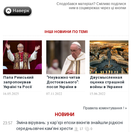
Сподобався матеріал? Сміливо поділися
ним в соцмережах через ці кнопки
ІНШІ НОВИНИ ПО ТЕМІ
Папа Римський
"Неуважно читав
Двусмысленная
запропонував
Достоєвського":
оценка страшной
Україні та Росії
посол України в
войны в Украине
провести
США відповіла на
является
16.05.2025
07.11.2022
15.06.2022
переговори в
слова Папи
традицией для
Ватикані
Римського про
Ватикана. Можно
гуманізм росіян
вспомнить как
Правила коментування ! »
неохотно тут
НОВИНИ
осуждали
агрессию Гитлера,
Зміна вірувань: у кар'єрі епохи вікінгів знайшли рідкісні
23:57
– Небоженко
середньовічні кам’яні хрести
17
0