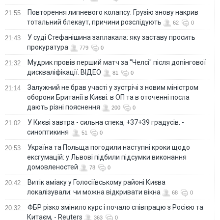
Повторення липневого колапсу: Грузію знову накрив
21:55
тотальний блекаут, причини розслідують
62
0
У суді Стефанішина заплакала: яку заставу просить
21:43
прокуратура
779
0
Мудрик провів перший матч за "Челсі" після допінгової
21:32
дискваліфікації. ВІДЕО
81
0
Залужний не брав участі у зустрічі з новим міністром
21:14
оборони Британії в Києві: в ОП та в оточенні посла
дають різні пояснення
200
0
У Києві завтра - сильна спека, +37+39 градусів. -
21:02
синоптикиня
51
0
Україна та Польща погодили наступні кроки щодо
20:53
ексгумацій: у Львові підбили підсумки виконання
домовленостей
78
0
Витік аміаку у Голосіївському районі Києва
20:42
локалізували: чи можна відкривати вікна
68
0
ФБР різко змінило курс і почало співпрацю з Росією та
20:32
Китаєм, - Reuters
363
0