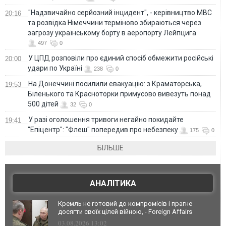
"Надзвичайно серйозний інцидент", - керівництво МВС
20:16
та розвідка Німеччини терміново збираються через
загрозу українському борту в аеропорту Лейпцига
497
0
У ЦПД розповіли про єдиний спосіб обмежити російські
20:00
удари по Україні
238
0
На Донеччині посилили евакуацію: з Краматорська,
19:53
Біленького та Красноторки примусово вивезуть понад
500 дітей
32
0
У разі оголошення тривоги негайно покидайте
19:41
"Епіцентр": "Флеш" попередив про небезпеку
175
0
БІЛЬШЕ
АНАЛІТИКА
Кремль не готовий до компромісів і прагне
досягти своїх цілей війною, - Foreign Affairs
03.08.2026 13:02