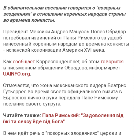
В обвинительном послании говорится о "позорных
злодеяниях" в отношении коренных народов страны
во времена конкисты.
Президент Мексики Андрес Мануэль Лопес Обрадор
потребовал извинений от Папы Римского за ущерб
нанесенный коренным народам во времена конкисты
- испанской колонизации Америки XVI века.
Как
сообщает
Корреспондент.net, об этом
говорится
в письменном обращении Обрадора, информирует
UAINFO.org
.
Отмечается, что жена мексиканского лидера Беатрис
Гутьеррес во время своего официального визита в
Евросоюз лично в руки передала Папе Римскому
послание своего супруга.
Читайте также:
Папа Римський: "Задоволення від
їжі та сексу йде від Бога"
В нем идёт речь о "позорных злодеяниях" церкви и