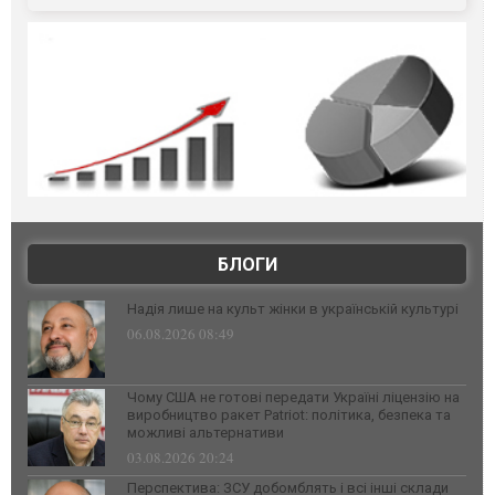
БЛОГИ
Надія лише на культ жінки в українській культурі
06.08.2026 08:49
Чому США не готові передати Україні ліцензію на
виробництво ракет Patriot: політика, безпека та
можливі альтернативи
03.08.2026 20:24
Перспектива: ЗСУ добомблять і всі інші склади