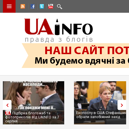
Експослу в США Стефанішині
Підбірка блогожаб та
обрали запобіжний захід
фотоприколів від UAINFO за 7
серпня