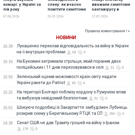
комарі: у Україні за
вважали симптоми
спеку: як вчасно
пів року
хантавірусу в
помітити симптоми
зафіксували два
пасажирки на
та підтримати
07.08.2026
12.05.2026
28.05.2026
випадки гарячки
круїзному лайнері
організм
Західного Нілу
"нервовим
напруженням"
Правила коментування ! »
НОВИНИ
Лукашенко переклав відповідальність за війну в Україні
16:39
на її внутрішні проблеми
69
0
На Буковині затримали стрільця, який поранив двох
16:16
поліцейських і 11 днів переховувався в селі
51
0
Зеленський оцінив можливості країн світу надати
15:50
Україні ракети до Patriot
65
0
На території Болгарії поблизу кордону з Румунією впав
15:25
та вибухнув невідомий безпілотник
51
0
Шокуючі подробиці із Закарпаття: омбудсмен Лубінець
15:01
розкрив схему у Берегівському РТЦК та СП
250
0
Сенат США не дав Трампу грошей на війну з Іраном
14:38
178
0