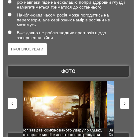
рф навпаки піде на ескалацію попри здоровий глузд і
намагатиметься триматися до останнього
Найближчим часом росія може погодитись на
переговори, але серйозних намірів росіяни не
матимуть
Вже давно не роблю жодних прогнозів щодо
завершення війни
ФОТО
по Сумах,
За 2000 кілометрів від кордону з Україною: в
"Мої іграш
траждали
Єкатеринбурзі після атаки дронів загорівся
суперкарів