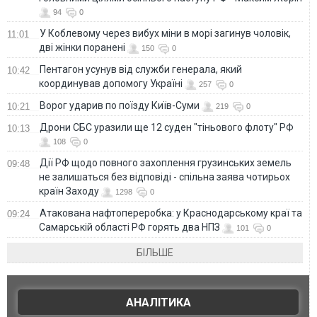
94
0
У Коблевому через вибух міни в морі загинув чоловік,
11:01
дві жінки поранені
150
0
Пентагон усунув від служби генерала, який
10:42
координував допомогу Україні
257
0
Ворог ударив по поїзду Київ-Суми
10:21
219
0
Дрони СБС уразили ще 12 суден "тіньового флоту" РФ
10:13
108
0
Дії РФ щодо повного захоплення грузинських земель
09:48
не залишаться без відповіді - спільна заява чотирьох
країн Заходу
1298
0
Атакована нафтопереробка: у Краснодарському краї та
09:24
Самарській області РФ горять два НПЗ
101
0
БІЛЬШЕ
АНАЛІТИКА