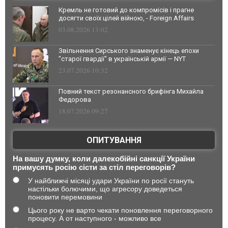
Кремль не готовий до компромісів і прагне
досягти своїх цілей війною, - Foreign Affairs
03.08.2026 13:02
Звільнення Сирського знаменує кінець епохи
"старої гвардії" в українській армії — NYT
23.07.2026 10:32
Повний текст резонансного брифінга Михайла
Федорова
18.07.2026 09:27
ОПИТУВАННЯ
На вашу думку, коли далекобійні санкції України
примусять росію сісти за стіл переговорів?
У найближчі місяці удари України по росії стануть
настільки болючими, що агресору доведеться
поновити перемовини
Цього року не варто чекати поновлення переговорного
процесу. А от наступного - можливо все