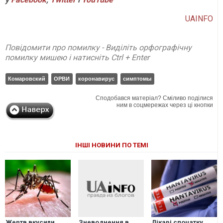
UAINFO
Повідомити про помилку - Виділіть орфографічну
помилку мишею і натисніть Ctrl + Enter
Комаровский
ОРВИ
коронавирус
симптомы
Сподобався матеріал? Сміливо поділися
ним в соцмережах через ці кнопки
ІНШІ НОВИНИ ПО ТЕМІ
Жертв вкусили
Лікарі спочатку
Зневоднення в