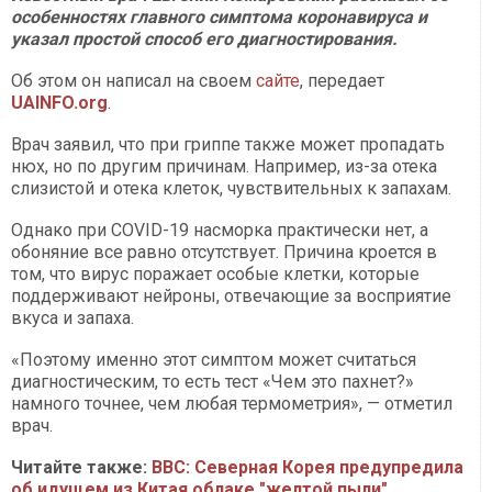
особенностях главного симптома коронавируса и
указал простой способ его диагностирования.
Об этом он написал на своем
сайте
, передает
UAINFO.org
.
Врач заявил, что при гриппе также может пропадать
нюх, но по другим причинам. Например, из-за отека
слизистой и отека клеток, чувствительных к запахам.
Однако при COVID-19 насморка практически нет, а
обоняние все равно отсутствует. Причина кроется в
том, что вирус поражает особые клетки, которые
поддерживают нейроны, отвечающие за восприятие
вкуса и запаха.
«Поэтому именно этот симптом может считаться
диагностическим, то есть тест «Чем это пахнет?»
намного точнее, чем любая термометрия», — отметил
врач.
Читайте также:
ВВС: Северная Корея предупредила
об идущем из Китая облаке "желтой пыли"