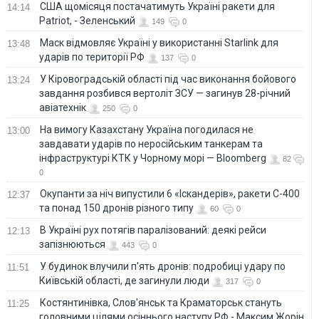
США щомісяця постачатимуть Україні ракети для
14:14
Patriot, - Зеленський
149
0
Маск відмовляє Україні у використанні Starlink для
13:48
ударів по території РФ
137
0
У Кіровоградській області під час виконання бойового
13:24
завдання розбився вертоліт ЗСУ — загинув 28-річний
авіатехнік
250
0
На вимогу Казахстану Україна погодилася не
13:00
завдавати ударів по неросійським танкерам та
інфраструктурі КТК у Чорному морі — Bloomberg
82
0
Окупанти за ніч випустили 6 «Іскандерів», ракети С-400
12:37
та понад 150 дронів різного типу
60
0
В Україні рух потягів паралізований: деякі рейси
12:13
запізнюються
443
0
У будинок влучили п'ять дронів: подробиці удару по
11:51
Київській області, де загинули люди
317
0
Костянтинівка, Слов'янськ та Краматорськ стануть
11:25
головними цілями осіннього наступу РФ - Максим Жорін