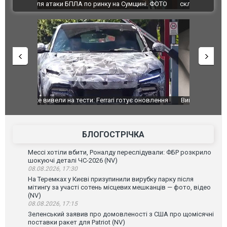
ВІДЕО
ині. ФОТО
склад Wildberries. ФОТО. ВІДЕО
оновлення
Вийшов трейлер нової екранізації легендарного
Зеленський
фільму "Афера Томаса Крауна"
перемовин
БЛОГОСТРІЧКА
Мессі хотіли вбити, Роналду переслідували: ФБР розкрило
шокуючі деталі ЧС-2026 (NV)
08.08.2026, 17:30
На Теремках у Києві призупинили вирубку парку після
мітингу за участі сотень місцевих мешканців — фото, відео
(NV)
08.08.2026, 17:15
Зеленський заявив про домовленості з США про щомісячні
поставки ракет для Patriot (NV)