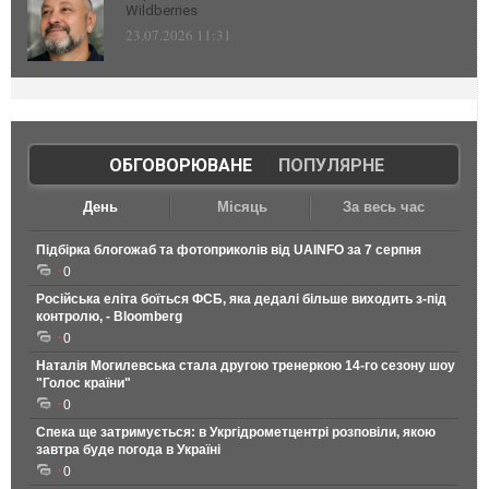
Wildberries
23.07.2026 11:31
ОБГОВОРЮВАНЕ
|
ПОПУЛЯРНЕ
День
Місяць
За весь час
Підбірка блогожаб та фотоприколів від UAINFO за 7 серпня
0
Російська еліта боїться ФСБ, яка дедалі більше виходить з-під
контролю, - Bloomberg
0
Наталія Могилевська стала другою тренеркою 14-го сезону шоу
"Голос країни"
0
Спека ще затримується: в Укргідрометцентрі розповіли, якою
завтра буде погода в Україні
0