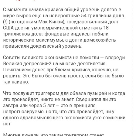
С момента начала кризиса общий уровень долгов в
мире вырос еще на невероятные 54 триллиона долл.
(!) (по оценкам Мак Кинзи), государственный долг
США достиг умопомрачительной отметки в 18
триллионов долл, фондовые индексы побили
исторические максимумы, а долги домохозяйств
превысили докризисный уровень.
Советы великого экономиста не помогли — впереди
Великая депрессия-2 на многие десятилетия.
Печатанием денег проблемы кризиса, конечно, не
решить. Это было бы очень просто, если бы не было
так наивно.
Что послужит триггером для обвала пузырей и когда
это произойдет, никто не знает. Свершится ли это
завтра или через 5 лет — это в принципе
непрогнозируемо, но то, что это произойдет, ни у
одного здравомыслящего экономиста уже сомнений
нет.
Многие думали, что таким тригерром станет