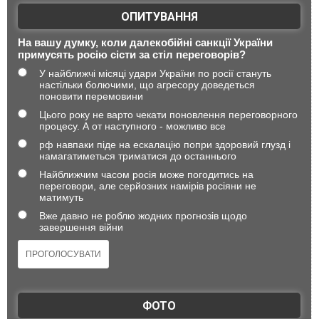
ОПИТУВАННЯ
На вашу думку, коли далекобійні санкції України
примусять росію сісти за стіл переговорів?
У найближчі місяці удари України по росії стануть
настільки болючими, що агресору доведеться
поновити перемовини
Цього року не варто чекати поновлення переговорного
процесу. А от наступного - можливо все
рф навпаки піде на ескалацію попри здоровий глузд і
намагатиметься триматися до останнього
Найближчим часом росія може погодитись на
переговори, але серйозних намірів росіяни не
матимуть
Вже давно не роблю жодних прогнозів щодо
завершення війни
ФОТО