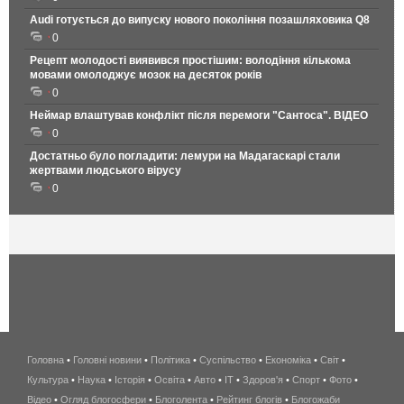
Audi готується до випуску нового покоління позашляховика Q8
0
Рецепт молодості виявився простішим: володіння кількома
мовами омолоджує мозок на десяток років
0
Неймар влаштував конфлікт після перемоги "Сантоса". ВІДЕО
0
Достатньо було погладити: лемури на Мадагаскарі стали
жертвами людського вірусу
0
Головна
•
Головні новини
•
Політика
•
Суспільство
•
Економіка
беспроводной
•
Світ
•
Культура
•
Наука
•
Історія
•
Освіта
•
Авто
•
IT
•
Здоров'я
интернет
•
Спорт
•
Фото
•
Відео
•
Огляд блогосфери
•
Блоголента
•
Рейтинг блогів
киев
•
Блогожаби