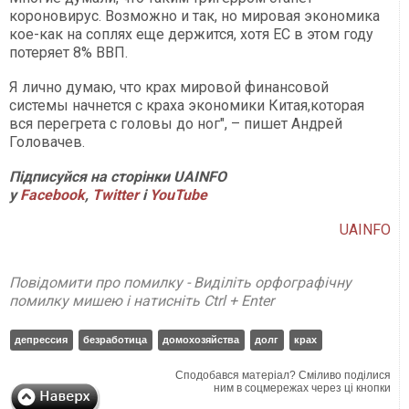
короновирус. Возможно и так, но мировая экономика
кое-как на соплях еще держится, хотя ЕС в этом году
потеряет 8% ВВП.
Я лично думаю, что крах мировой финансовой
системы начнется с краха экономики Китая,которая
вся перегрета с головы до ног", – пишет Андрей
Головачев.
Підписуйся на сторінки UAINFO
у
Facebook
,
Twitter
і
YouTube
UAINFO
Повідомити про помилку - Виділіть орфографічну
помилку мишею і натисніть Ctrl + Enter
депрессия
безработица
домохозяйства
долг
крах
Сподобався матеріал? Сміливо поділися
ним в соцмережах через ці кнопки