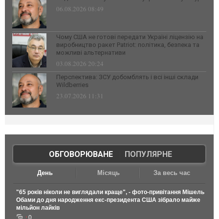
06.08.2026 08:49
Чому США не готові передати Україні ліцензію на
виробництво ракет Patriot: політика, безпека та
можливі альтернативи
03.08.2026 20:24
Перспектива: ЗСУ добомблять і всі інші склади
Wildberries
23.07.2026 11:31
ОБГОВОРЮВАНЕ
|
ПОПУЛЯРНЕ
День
Місяць
За весь час
"65 років ніколи не виглядали краще", - фото-привітання Мішель
Обами до дня народження екс-президента США зібрало майже
мільйон лайків
0