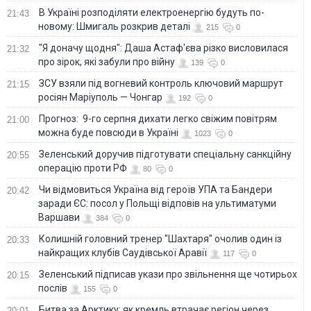
В Україні розподіляти електроенергію будуть по-
21:43
новому: Шмигаль розкрив деталі
215
0
"Я доначу щодня": Даша Астаф'єва різко висловилася
21:32
про зірок, які забули про війну
139
0
ЗСУ взяли під вогневий контроль ключовий маршрут
21:15
росіян Маріуполь — Чонгар
192
0
Прогноз: 9-го серпня дихати легко свіжим повітрям
21:00
можна буде повсюди в Україні
1023
0
Зеленський доручив підготувати спеціальну санкційну
20:55
операцію проти РФ
80
0
Чи відмовиться Україна від героїв УПА та Бандери
20:42
заради ЄС: посол у Польщі відповів на ультиматуми
Варшави
384
0
Колишній головний тренер "Шахтаря" очолив один із
20:33
найкращих клубів Саудівської Аравії
117
0
Зеленський підписав укази про звільнення ще чотирьох
20:15
послів
155
0
Битва за Арктику: як кремль втрачає регіон через
20:01