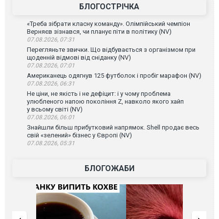
БЛОГОСТРІЧКА
«Треба зібрати класну команду». Олімпійський чемпіон
Верняєв зізнався, чи планує піти в політику (NV)
07.08.2026, 07:31
Перегляньте звички. Що відбувається з організмом при
щоденній відмові від сніданку (NV)
07.08.2026, 07:01
Американець одягнув 125 футболок і пробіг марафон (NV)
07.08.2026, 06:31
Не ціни, не якість і не дефіцит: і у чому проблема
улюбленого напою покоління Z, навколо якого хайп
у всьому світі (NV)
07.08.2026, 06:01
Знайшли більш прибутковий напрямок. Shell продає весь
свій «зелений» бізнес у Європі (NV)
07.08.2026, 05:31
БЛОГОЖАБИ