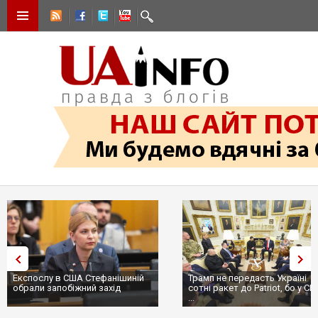
Експослу в США Стефанішиній
Трамп не передасть Україні
обрали запобіжний захід
сотні ракет до Patriot, бо у С
...