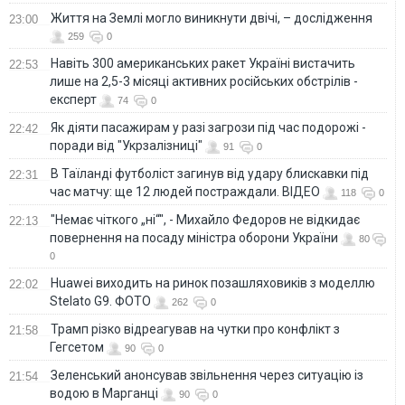
Життя на Землі могло виникнути двічі, – дослідження
23:00
259
0
Навіть 300 американських ракет Україні вистачить
22:53
лише на 2,5-3 місяці активних російських обстрілів -
експерт
74
0
Як діяти пасажирам у разі загрози під час подорожі -
22:42
поради від "Укрзалізниці"
91
0
В Таїланді футболіст загинув від удару блискавки під
22:31
час матчу: ще 12 людей постраждали. ВІДЕО
118
0
"Немає чіткого „ні“", - Михайло Федоров не відкидає
22:13
повернення на посаду міністра оборони України
80
0
Huawei виходить на ринок позашляховиків з моделлю
22:02
Stelato G9. ФОТО
262
0
Трамп різко відреагував на чутки про конфлікт з
21:58
Гегсетом
90
0
Зеленський анонсував звільнення через ситуацію із
21:54
водою в Марганці
90
0