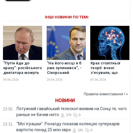
ІНШІ НОВИНИ ПО ТЕМІ
"Путін йде до
"На його місці я б
Крах столітньої
краху": російського
уже зупинився", -
теорії: вчені
диктатора можуть
Сікорський
з’ясували, що
повалити протягом
жорстко про вибір
мозок може
30.06.2026
28.06.2026
05.06.2026
трьох років —
Путіна
створювати звички
Forbes
миттєво
Правила коментування ! »
НОВИНИ
Потужний гавайський телескоп виявив на Сонці те, чого
23:55
раніше не бачив ніхто
379
0
"Мої іграшки": Роналду показав колекцію суперкарів
23:31
вартістю понад 25 млн євро
181
0