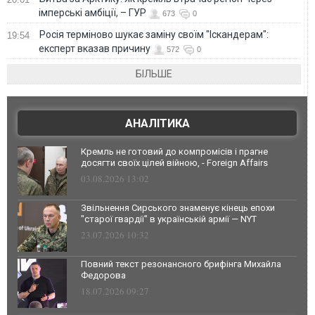
імперські амбіції, – ГУР
673
0
Росія терміново шукає заміну своїм "Іскандерам":
19:54
експерт вказав причину
572
0
БІЛЬШЕ
АНАЛІТИКА
Кремль не готовий до компромісів і прагне
досягти своїх цілей війною, - Foreign Affairs
03.08.2026 13:02
Звільнення Сирського знаменує кінець епохи
"старої гвардії" в українській армії — NYT
23.07.2026 10:32
Повний текст резонансного брифінга Михайла
Федорова
18.07.2026 09:27