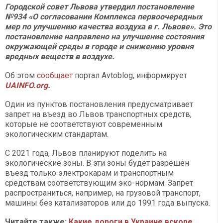
Городской совет Львова утвердил постановление
№934 «О согласовании Комплекса первоочередных
мер по улучшению качества воздуха в г. Львове». Это
постановление направлено на улучшение состояния
окружающей среды в городе и снижению уровня
вредных веществ в воздухе.
Об этом
сообщает
портал Avtoblog, информирует
UAINFO.org
.
Один из пунктов постановления предусматривает
запрет на въезд во Львов транспортных средств,
которые не соответствуют современным
экологическим стандартам.
С 2021 года, Львов планируют поделить на
экологические зоны. В эти зоны будет разрешен
въезд только электрокарам и транспортным
средствам соответствующим эко-нормам. Запрет
распространиться, например, на грузовой транспорт,
машины без катализаторов или до 1991 года выпуска.
Читайте также:
Какие дороги в Украине вскоре