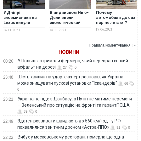
У Дніпрі
В индийском Нью-
Почему
зловмисники на
Дели ввели
автомобили до сих
Lexus кинули
экологический
пор не летают?
гранату у
локдаун. ВІДЕО
19.06.2021
14.11.2023
18.11.2021
автомобіль, який
стояв поруч із
зупинкою
Правила коментування ! »
громадського
НОВИНИ
транспорту. ВІДЕО
У Польщі затримали фермера, який переорав свіжий
00:26
асфальт на дорозі
27
0
Шість хвилин на удар: експерт розповів, як Україна
23:48
може знищувати пускові установки "Іскандерів"
66
0
Україна не піде з Донбасу, а Путін не матиме перемоги
23:21
— Зеленський про ситуацію на фронті та гарантії США
39
0
Здатен розвивати швидкість до 560 км/год - у РФ
22:49
похвалилися зенітним дроном «Астра-ППО»
91
0
Вибух у московському ресторані: померла ще одна
22:22