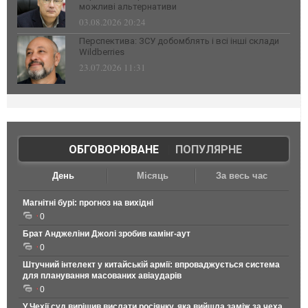
можливі альтернативи
03.08.2026 20:24
Перспектива: ЗСУ добомблять і всі інші склади
Wildberries
23.07.2026 11:31
ОБГОВОРЮВАНЕ
|
ПОПУЛЯРНЕ
День
Місяць
За весь час
Магнітні бурі: прогноз на вихідні
0
Брат Анджеліни Джолі зробив камінг-аут
0
Штучний інтелект у китайській армії: впроваджується система
для планування масованих авіаударів
0
У Чехії суд вирішив вислати росіянку, яка вийшла заміж за чеха