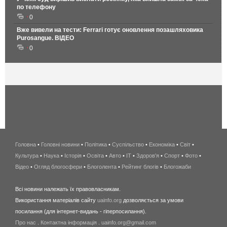
по телефону
0
Вже вивели на тести: Ferrari готує оновлення позашляховика
Purosangue. ВІДЕО
0
Головна
•
Головні новини
•
Політика
•
Суспільство
•
Економіка
беспроводной
•
Світ
•
Культура
•
Наука
•
Історія
•
Освіта
•
Авто
•
IT
•
Здоров'я
интернет
•
Спорт
•
Фото
•
Відео
•
Огляд блогосфери
•
Блоголента
•
Рейтинг блогів
киев
•
Блогожаби
и
Всі новини належать їх правовласникам.
область
Використання матеріалів сайту
uainfo.org
дозволяється за умови
wimax
посилання (для інтернет-видань - гіперпосилання).
интернет
Про нас
.
Контактна інформація
.
uainfo.org@gmail.com
в