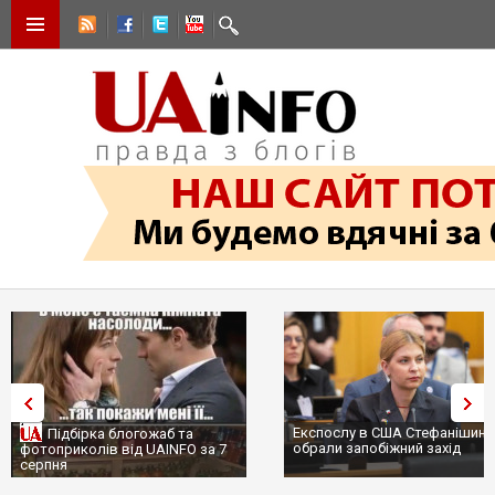
Експослу в США Стефанішині
Підбірка блогожаб та
обрали запобіжний захід
фотоприколів від UAINFO за 7
серпня