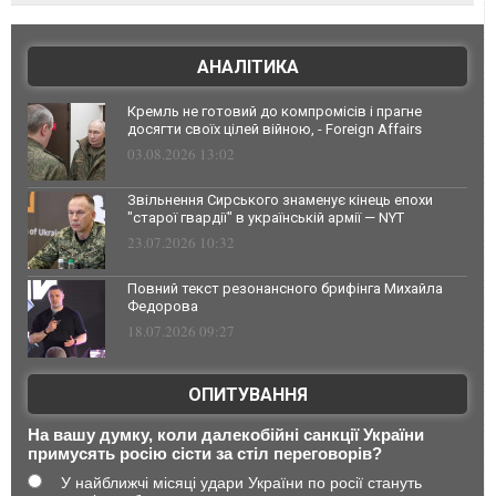
АНАЛІТИКА
Кремль не готовий до компромісів і прагне
досягти своїх цілей війною, - Foreign Affairs
03.08.2026 13:02
Звільнення Сирського знаменує кінець епохи
"старої гвардії" в українській армії — NYT
23.07.2026 10:32
Повний текст резонансного брифінга Михайла
Федорова
18.07.2026 09:27
ОПИТУВАННЯ
На вашу думку, коли далекобійні санкції України
примусять росію сісти за стіл переговорів?
У найближчі місяці удари України по росії стануть