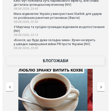
Юніс Фут пояснила суть парникового ефекту, але слава
дісталась ірландському вченому (NV)
08.08.2026, 23:45
Маск відмовляє Україні у використанні Starlink для ударів
по російських ракетних установках (Факти)
08.08.2026, 23:30
У Марганці та сусідніх громадах відновили водопостачання
(NV)
08.08.2026, 23:15
«Боюся, що буде дуже складна зима». Вучич не вірить
у швидке завершення війни РФ проти України (NV)
08.08.2026, 23:00
БЛОГОЖАБИ