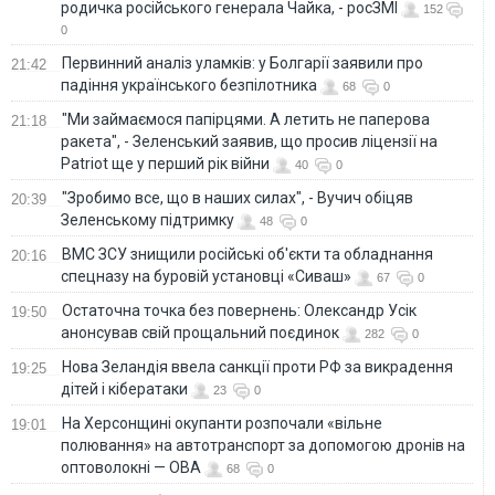
родичка російського генерала Чайка, - росЗМІ
152
0
Первинний аналіз уламків: у Болгарії заявили про
21:42
падіння українського безпілотника
68
0
"Ми займаємося папірцями. А летить не паперова
21:18
ракета", - Зеленський заявив, що просив ліцензії на
Patriot ще у перший рік війни
40
0
"Зробимо все, що в наших силах", - Вучич обіцяв
20:39
Зеленському підтримку
48
0
ВМС ЗСУ знищили російські об'єкти та обладнання
20:16
спецназу на буровій установці «Сиваш»
67
0
Остаточна точка без повернень: Олександр Усік
19:50
анонсував свій прощальний поєдинок
282
0
Нова Зеландія ввела санкції проти РФ за викрадення
19:25
дітей і кібератаки
23
0
На Херсонщині окупанти розпочали «вільне
19:01
полювання» на автотранспорт за допомогою дронів на
оптоволокні — ОВА
68
0