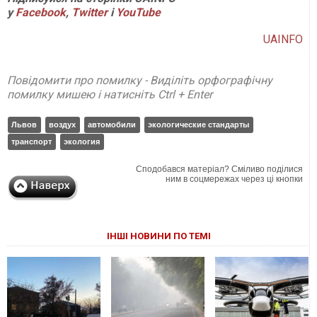
у
Facebook
,
Twitter
і
YouTube
UAINFO
Повідомити про помилку - Виділіть орфографічну
помилку мишею і натисніть Ctrl + Enter
Львов
воздух
автомобили
экологические стандарты
транспорт
экология
Сподобався матеріал? Сміливо поділися
ним в соцмережах через ці кнопки
ІНШІ НОВИНИ ПО ТЕМІ