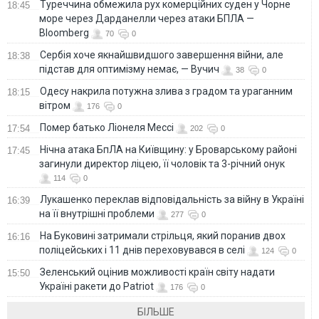
Туреччина обмежила рух комерційних суден у Чорне
18:45
море через Дарданелли через атаки БПЛА —
Bloomberg
70
0
Сербія хоче якнайшвидшого завершення війни, але
18:38
підстав для оптимізму немає, — Вучич
38
0
Одесу накрила потужна злива з градом та ураганним
18:15
вітром
176
0
Помер батько Ліонеля Мессі
17:54
202
0
Нічна атака БпЛА на Київщину: у Броварському районі
17:45
загинули директор ліцею, її чоловік та 3-річний онук
114
0
Лукашенко переклав відповідальність за війну в Україні
16:39
на її внутрішні проблеми
277
0
На Буковині затримали стрільця, який поранив двох
16:16
поліцейських і 11 днів переховувався в селі
124
0
Зеленський оцінив можливості країн світу надати
15:50
Україні ракети до Patriot
176
0
БІЛЬШЕ