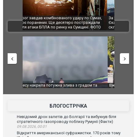
по Сумах,
За 2000 кілометрів від кордону з Україною: в
"Мої іграш
траждали
Єкатеринбурзі після атаки дронів загорівся
суперкарів
ВІДЕО
ині. ФОТО
склад Wildberries. ФОТО. ВІДЕО
дом та
Вже вивели на тести: Ferrari готує оновлення
Вийшов тре
позашляховика Purosangue. ВІДЕО
фільму "Аф
БЛОГОСТРІЧКА
Невідомий дрон залетів до Болгарії та вибухнув біля
стратегічного газопроводу поблизу Румунії (Факти)
09.08.2026, 00:01
Відкриття американської суфражистки. 170 років тому