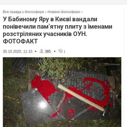
Вся правда з блогосфери
»
Новини блогосфери
»
У Бабиному Яру в Києві вандали
понівечили пам’ятну плиту з іменами
розстріляних учасників ОУН.
ФОТОФАКТ
•
•
30.10.2020, 11:15
385
1