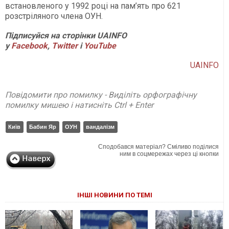
встановленого у 1992 році на пам’ять про 621
розстріляного члена ОУН.
Підписуйся на сторінки UAINFO
у
Facebook
,
Twitter
і
YouTube
UAINFO
Повідомити про помилку - Виділіть орфографічну
помилку мишею і натисніть Ctrl + Enter
Київ
Бабин Яр
ОУН
вандалізм
Сподобався матеріал? Сміливо поділися
ним в соцмережах через ці кнопки
ІНШІ НОВИНИ ПО ТЕМІ