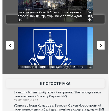
шкоджено
Українські надзвичайники врятували козуленя
СБУ за спр
траждалі.
під час ліквідації масштабної лісової пожежі у
Болгарії з
ВІДЕО
Франції
ФОТО
чили нову
Сили оборони уразили Ярославський НПЗ:
Неймар вла
губернатор регіону заявив про наймасштабнішу
"Сантоса".
атаку. ВІДЕО
БЛОГОСТРІЧКА
Знайшли більш прибутковий напрямок. Shell продає весь
свій «зелений» бізнес у Європі (NV)
07.08.2026, 05:31
Убивство Ігоря Комарова. Ветеран Kraken Новостройний
після повернення з Балі два тижні не виходив з дому — ЗМІ