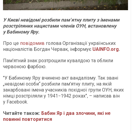
У Києві невідомі розбили пам’ятну плиту з іменами
розстріляних нацистами членів ОУН, встановлену
у Бабиному Яру.
Про це
повідомив
голова Організації українських
націоналістів Богдан Червак, інформує
UAINFO.org
.
Пам’ятний знак розтрощили кувалдою та облили
червоною фарбою.
"У Бабиному Яру вчинено акт вандалізму. Так звані
„невідомі особи“ розбили пам’ятну плиту, на якій
закарбовані імена учасників похідної групи ОУН, яких
німці розстріляли у 1941−1942 роках", – написав він
у Facebook.
Читайте також:
Бабин Яр і два злочини, які не
повинні повторитися