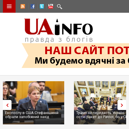
Експослу в США Стефанішиній
Трамп не передасть Україні
обрали запобіжний захід
сотні ракет до Patriot, бо у С
...