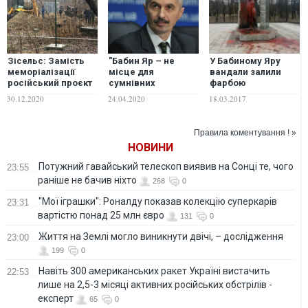
Зісельс: Замість
"Бабин Яр – не
У Бабиному Яру
меморіалізації
місце для
вандали залили
російський проєкт
сумнівних
фарбою
спричинив
проєктів", – голова
нещодавновстановл
30.12.2020
24.04.2020
18.03.2017
вандалізм у
ОУН про стрічку
пам'ятник Олені
Бабиному Яру.
"Дау"
Телізі. ОНОВЛЕНО
ФОТО, ВІДЕО
Правила коментування ! »
НОВИНИ
Потужний гавайський телескоп виявив на Сонці те, чого
23:55
раніше не бачив ніхто
268
0
"Мої іграшки": Роналду показав колекцію суперкарів
23:31
вартістю понад 25 млн євро
131
0
Життя на Землі могло виникнути двічі, – дослідження
23:00
199
0
Навіть 300 американських ракет Україні вистачить
22:53
лише на 2,5-3 місяці активних російських обстрілів -
експерт
65
0