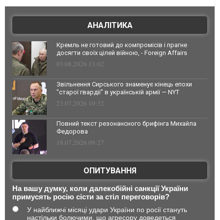
АНАЛІТИКА
Кремль не готовий до компромісів і прагне
досягти своїх цілей війною, - Foreign Affairs
03.08.2026 13:02
Звільнення Сирського знаменує кінець епохи
"старої гвардії" в українській армії — NYT
23.07.2026 10:32
Повний текст резонансного брифінга Михайла
Федорова
18.07.2026 09:27
ОПИТУВАННЯ
На вашу думку, коли далекобійні санкції України
примусять росію сісти за стіл переговорів?
У найближчі місяці удари України по росії стануть
настільки болючими, що агресору доведеться