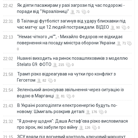
Як діяти пасажирам у разі загрози під час подорожі -
22:42
поради від "Укрзалізниці"
71
0
В Таїланді футболіст загинув від удару блискавки під
22:31
час матчу: ще 12 людей постраждали. ВІДЕО
90
0
"Немає чіткого „ні“", - Михайло Федоров не відкидає
22:13
повернення на посаду міністра оборони України
71
0
Huawei виходить на ринок позашляховиків з моделлю
22:02
Stelato G9. ФОТО
215
0
Трамп різко відреагував на чутки про конфлікт з
21:58
Гегсетом
82
0
Зеленський анонсував звільнення через ситуацію із
21:54
водою в Марганці
81
0
В Україні розподіляти електроенергію будуть по-
21:43
новому: Шмигаль розкрив деталі
176
0
"Я доначу щодня": Даша Астаф'єва різко висловилася
21:32
про зірок, які забули про війну
126
0
ЗСУ взяли під вогневий контроль ключовий маршрут
21:15