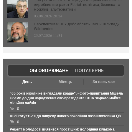
виробництво ракет Patriot: політика, безпека та
можливі альтернативи
03.08.2026 20:24
Перспектива: ЗСУ добомблять і всі інші склади
Wildberries
23.07.2026 11:31
ОБГОВОРЮВАНЕ
|
ПОПУЛЯРНЕ
День
Місяць
За весь час
"65 років ніколи не виглядали краще", - фото-привітання Мішель
Обами до дня народження екс-президента США зібрало майже
мільйон лайків
0
Audi готується до випуску нового покоління позашляховика Q8
0
Рецепт молодості виявився простішим: володіння кількома