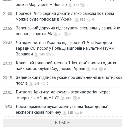
росіян Маріуполь — Чонгар
170
0
Прогноз: 9-го серпня дихати легко свіжим повітрям
21:00
можна буде повсюди в Україні
815
0
Зеленський доручив підготувати спеціальну санкційну
20:55
операцію проти РФ
75
0
Чи відмовиться Україна від героїв УПА та Бандери
20:42
заради ЄС: посол у Польщі відповів на ультиматуми
Варшави
346
0
Колишній головний тренер "Шахтаря" очолив один із
20:33
найкращих клубів Саудівської Аравії
103
0
Зеленський підписав укази про звільнення ще чотирьох
20:15
послів
149
0
Битва за Арктику: як кремль втрачає регіон через
20:01
імперські амбіції, – ГУР
649
0
Росія терміново шукає заміну своїм "Іскандерам":
19:54
експерт вказав причину
515
0
БІЛЬШЕ