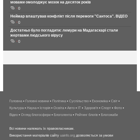
мовами омолоджує мозок на десяток років
0
Неймар влаштував конфлікт після перемоги "Сантоса". ВІДЕО
0
Достатньо було погладити: лемури на Мадагаскарі стали
жертвами людського вірусу
0
Головна
•
Головні новини
•
Політика
•
Суспільство
•
Економіка
беспроводной
•
Світ
•
Культура
•
Наука
•
Історія
•
Освіта
•
Авто
•
IT
•
Здоров'я
интернет
•
Спорт
•
Фото
•
Відео
•
Огляд блогосфери
•
Блоголента
•
Рейтинг блогів
киев
•
Блогожаби
и
Всі новини належать їх правовласникам.
область
Використання матеріалів сайту
uainfo.org
дозволяється за умови
wimax