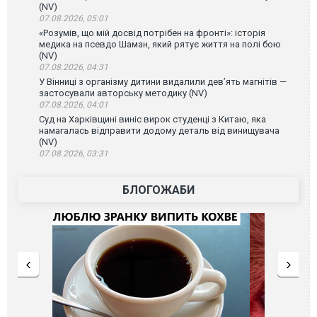
(NV)
07.08.2026, 05:01
«Розумів, що мій досвід потрібен на фронті»: історія
медика на псевдо Шаман, який рятує життя на полі бою
(NV)
07.08.2026, 04:31
У Вінниці з організму дитини видалили дев’ять магнітів —
застосували авторську методику (NV)
07.08.2026, 04:01
Суд на Харківщині виніс вирок студенці з Китаю, яка
намагалась відправити додому деталь від винищувача
(NV)
07.08.2026, 03:31
БЛОГОЖАБИ