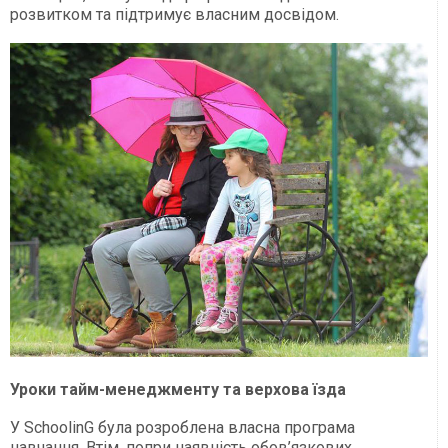
розвитком та підтримує власним досвідом.
Уроки тайм-менеджменту та верхова їзда
У SchoolinG була розроблена власна програма
навчання. Втім, попри наявність обов’язкових