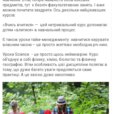
предметів, тут є безліч факультативних занять. І вже
можна почитати заздрити. Ось декілька найцікавіших
курсів:
«Вчись вчитися» — цей нетривіальний курс допомагає
дітям «влитися» в навчальний процес.
Є також уроки тайм-менеджменту: навчитися керувати
власним часом – це просто життєво необхідна річ нині.
Уроки Science - це просто щось неймовірне. Курс
об’єднує в собі фізику, хімію, біологію та фізичну
географію. Втім особливість цієї дисципліни полягає в
тому, що дуже багато уваги приділяється саме
практиці. А це звісно дуже захопливо.