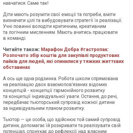
навчатися. Саме так!
Діти мають розуміти свої емоції та потреби, вміти
визначати цілі та вибудовувати стратегії їх реалізації.
Учні повинні володіти критичним, креативним
та логічним мисленням. Мають вчитись працювати
в команді.
Читайте також:
Марафон Добра #гастропак:
Розпочато збір коштів для закупівлі продуктових
пайків для людей, які опинилися у тяжких життєвих
обставинах
А ось ще одна родзинка. Робота школи спрямована
на реалізацію двох взаємопов’язаних відомих
концепцій - концепції гармонійного розвитку
та концепції індивідуальної уваги. Остання, до речі,
передбачає тьюторський супровід кожної дитини
за індивідуальним планом розвитку.
Тьютор — це особа, що здійснює той самий супровід
дитини, допомагає їй розкривати та реалізувати свій
потенціал, спонукає до рефлексії над власним