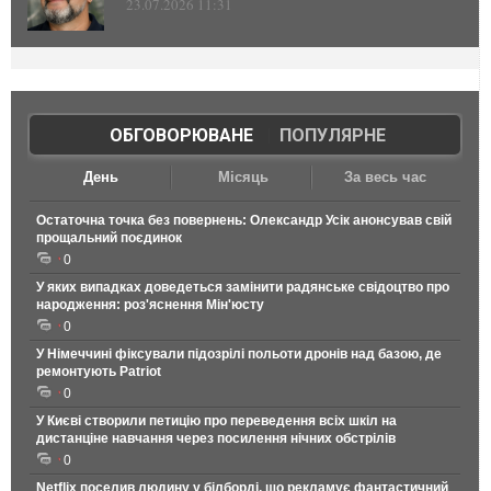
23.07.2026 11:31
ОБГОВОРЮВАНЕ
|
ПОПУЛЯРНЕ
День
Місяць
За весь час
Остаточна точка без повернень: Олександр Усік анонсував свій
прощальний поєдинок
0
У яких випадках доведеться замінити радянське свідоцтво про
народження: роз'яснення Мін'юсту
0
У Німеччині фіксували підозрілі польоти дронів над базою, де
ремонтують Patriot
0
У Києві створили петицію про переведення всіх шкіл на
дистанціне навчання через посилення нічних обстрілів
0
Netflix поселив людину у білборді, що рекламує фантастичний