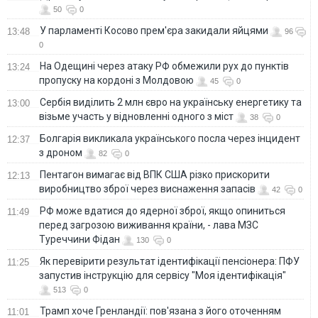
50
0
У парламенті Косово прем'єра закидали яйцями
13:48
96
0
На Одещині через атаку РФ обмежили рух до пунктів
13:24
пропуску на кордоні з Молдовою
45
0
Сербія виділить 2 млн євро на українську енергетику та
13:00
візьме участь у відновленні одного з міст
38
0
Болгарія викликала українського посла через інцидент
12:37
з дроном
82
0
Пентагон вимагає від ВПК США різко прискорити
12:13
виробництво зброї через виснаження запасів
42
0
РФ може вдатися до ядерної зброї, якщо опиниться
11:49
перед загрозою виживання країни, - лава МЗС
Туреччини Фідан
130
0
Як перевірити результат ідентифікації пенсіонера: ПФУ
11:25
запустив інструкцію для сервісу "Моя ідентифікація"
513
0
Трамп хоче Гренландії: пов'язана з його оточенням
11:01