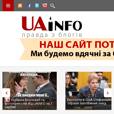
Експослу в США Стефанішиній
Трамп не передасть Україні
обрали запобіжний захід
сотні ракет до Patriot, бо у С
...