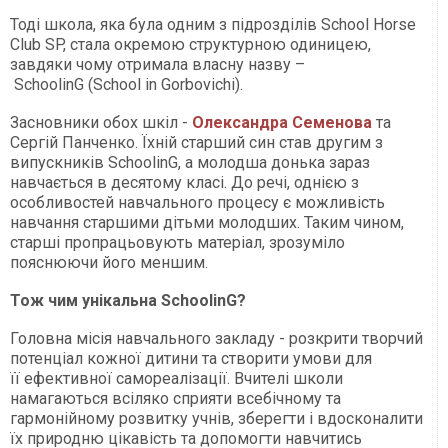
Тоді школа, яка була одним з підрозділів School Horse
Club SP, стала окремою структурною одиницею,
завдяки чому отримала власну назву –
SchoolinG (School in Gorbovichi).
Засновники обох шкіл -
Олександра Семенова
та
Сергій Панченко. Їхній старший син став другим з
випускників SchoolinG, а молодша донька зараз
навчається в десятому класі. До речі, однією з
особливостей навчального процесу є можливість
навчання старшими дітьми молодших. Таким чином,
старші пропрацьовують матеріал, зрозуміло
пояснюючи його меншим.
Тож чим унікальна SchoolinG?
Головна місія навчального закладу - розкрити творчий
потенціал кожної дитини та створити умови для
її ефективної самореалізації. Вчителі школи
намагаються всіляко сприяти всебічному та
гармонійному розвитку учнів, зберегти і вдосконалити
їх природню цікавість та допомогти навчитись