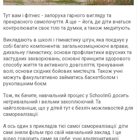
Тут вам і фітнес - запорука гарного вигляду та
прекрасного самопочуття. А ще – йога, де діти вчаться
контролювати своє тіло та думки, а також медитують.
Викладають в школі і гімнастику цігун, яка поєднує у
собі багато компонентів: загальнозміцнюючі вправи;
дихальну гімнастику; основи профілактики вірусних та
застудних захворювань; основні принципи здорового
способу життя та активного довголіття; тренування
волі; основи східних бойових мистецтв. Також учні
можуть факультативно займатись баскетболом і
рукопашним боєм.
Тож, як бачите, навчальний процес у SchoolinG досить
нетривіальний і вельми захоплюючий. Та
найголовніше, що у дітей тут є безліч можливостей для
самореалізації.
А ось один з прикладів тієї самої самореалізації: діти
самі зняли фільм про свій навчальний заклад. І це
відео говорить саме за себе: учні альтернативної