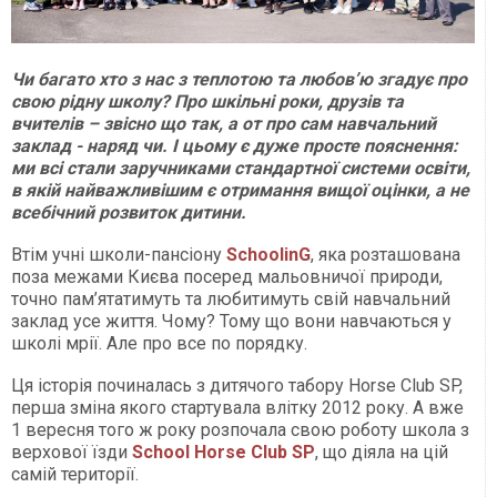
Чи багато хто з нас з теплотою та любов
’
ю згадує про
свою рідну школу? Про шкільні роки, друзів та
вчителів – звісно що так, а от про сам навчальний
заклад - наряд чи. І цьому є дуже просте пояснення:
ми всі стали заручниками стандартної системи освіти,
в якій найважливішим є отримання вищої оцінки, а не
всебічний розвиток дитини.
Втім учні школи-пансіону
SchoolinG
, яка розташована
поза межами Києва посеред мальовничої природи,
точно пам’ятатимуть та любитимуть свій навчальний
заклад усе життя. Чому? Тому що вони навчаються у
школі мрії. Але про все по порядку.
Ця історія починалась з дитячого табору Horse Club SP,
перша зміна якого стартувала влітку 2012 року. А вже
1 вересня того ж року розпочала свою роботу школа з
верхової їзди
School Horse Club SP
, що діяла на цій
самій території.