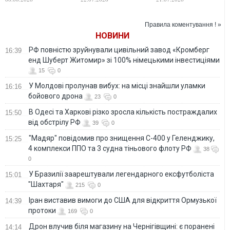
власній балістичній
перші документи
удари
та антибалістичній
програмах у 2026-
Правила коментування ! »
2027 роках
НОВИНИ
РФ повністю зруйнували цивільний завод «Кромберг
16:39
енд Шуберт Житомир» зі 100% німецькими інвестиціями
15
0
У Молдові пролунав вибух: на місці знайшли уламки
16:16
бойового дрона
23
0
В Одесі та Харкові різко зросла кількість постраждалих
15:50
від обстрілу РФ
39
0
"Мадяр" повідомив про знищення С-400 у Геленджику,
15:25
4 комплекси ППО та 3 судна тіньового флоту РФ
38
0
У Бразилії заарештували легендарного ексфутболіста
15:01
"Шахтаря"
215
0
Іран виставив вимоги до США для відкриття Ормузької
14:39
протоки
169
0
Дрон влучив біля магазину на Чернігівщині: є поранені
14:14