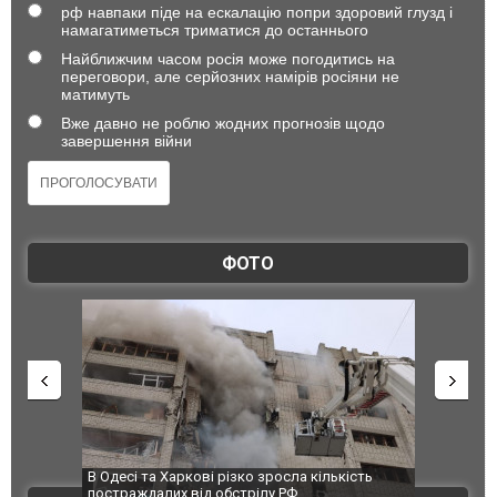
рф навпаки піде на ескалацію попри здоровий глузд і
намагатиметься триматися до останнього
Найближчим часом росія може погодитись на
переговори, але серйозних намірів росіяни не
матимуть
Вже давно не роблю жодних прогнозів щодо
завершення війни
ФОТО
 завод
В Одесі та Харкові різко зросла кількість
Ворог завд
 100%
постраждалих від обстрілу РФ
двоє пора