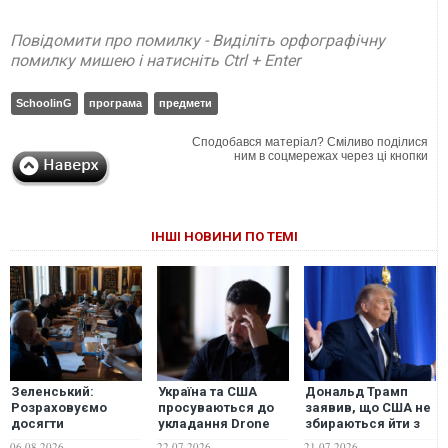
Повідомити про помилку - Виділіть орфографічну
помилку мишею і натисніть Ctrl + Enter
SchoolinG
програма
предмети
Сподобався матеріал? Сміливо поділися
ним в соцмережах через ці кнопки
ІНШІ НОВИНИ ПО ТЕМІ
Зеленський:
Україна та США
Дональд Трамп
Розраховуємо
просуваються до
заявив, що США не
досягти
укладання Drone
збираються йти з
результатів у
Deal: підписано
Ірану і продовжать
06.08.2026
22.07.2026
21.07.2026