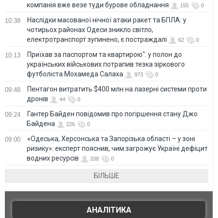
компанія вже везе туди бурове обладнання
155
0
Наслідки масованої нічної атаки ракет та БПЛА: у
10:38
чотирьох районах Одеси зникло світло,
електротранспорт зупинено, є постраждалі
62
0
Приїхав за паспортом та квартирою": у полон до
10:13
українських військових потрапив тезка зіркового
футболіста Мохамеда Салаха
973
0
Пентагон витратить $400 млн на лазерні системи проти
09:48
дронів
44
0
Гантер Байден повідомив про погіршення стану Джо
09:24
Байдена
226
0
«Одеська, Херсонська та Запорізька області – у зоні
09:00
ризику»: експерт пояснив, чим загрожує Україні дефіцит
водних ресурсів
208
0
БІЛЬШЕ
АНАЛІТИКА