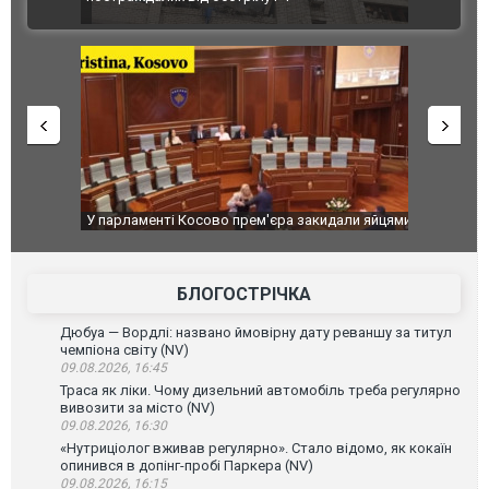
ВІДЕО
після атак
ькість
У парламенті Косово прем'єра закидали яйцями
Приїхав за
до українс
зіркового 
БЛОГОСТРІЧКА
Дюбуа — Вордлі: названо ймовірну дату реваншу за титул
чемпіона світу (NV)
09.08.2026, 16:45
Траса як ліки. Чому дизельний автомобіль треба регулярно
вивозити за місто (NV)
09.08.2026, 16:30
«Нутриціолог вживав регулярно». Стало відомо, як кокаїн
опинився в допінг-пробі Паркера (NV)
09.08.2026, 16:15