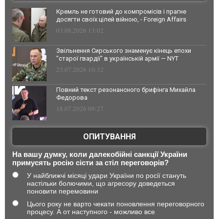
Кремль не готовий до компромісів і прагне
досягти своїх цілей війною, - Foreign Affairs
03.08.2026 13:02
Звільнення Сирського знаменує кінець епохи
"старої гвардії" в українській армії — NYT
23.07.2026 10:32
Повний текст резонансного брифінга Михайла
Федорова
18.07.2026 09:27
ОПИТУВАННЯ
На вашу думку, коли далекобійні санкції України
примусять росію сісти за стіл переговорів?
У найближчі місяці удари України по росії стануть
настільки болючими, що агресору доведеться
поновити перемовини
Цього року не варто чекати поновлення переговорного
процесу. А от наступного - можливо все