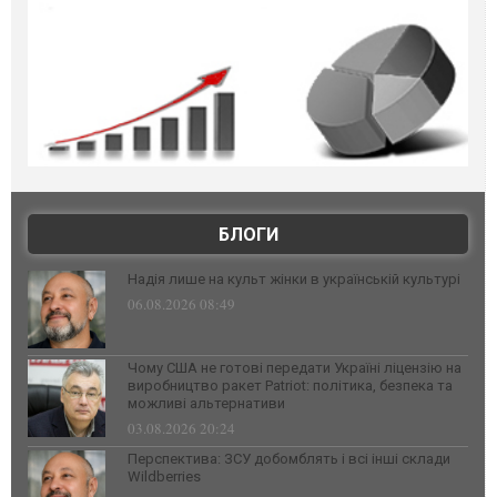
БЛОГИ
Надія лише на культ жінки в українській культурі
06.08.2026 08:49
Чому США не готові передати Україні ліцензію на
виробництво ракет Patriot: політика, безпека та
можливі альтернативи
03.08.2026 20:24
Перспектива: ЗСУ добомблять і всі інші склади
Wildberries