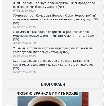
Знайшли більш прибутковий напрямок. Shell продає весь
свій «зелений» бізнес у Європі (NV)
07.08.2026, 05:31
Убивство Ігоря Комарова. Ветеран Kraken Новостройний
після повернення з Балі два тижні не виходив з дому — ЗМІ
(NV)
07.08.2026, 05:01
«Розумів, що мій досвід потрібен на фронті»: історія
медика на псевдо Шаман, який рятує життя на полі бою
(NV)
07.08.2026, 04:31
У Вінниці з організму дитини видалили дев’ять магнітів —
застосували авторську методику (NV)
07.08.2026, 04:01
Суд на Харківщині виніс вирок студенці з Китаю, яка
намагалась відправити додому деталь від винищувача
(NV)
07.08.2026, 03:31
БЛОГОЖАБИ