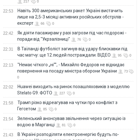
217
0
Навіть 300 американських ракет Україні вистачить
22:53
лише на 2,5-3 місяці активних російських обстрілів -
експерт
66
0
Як діяти пасажирам у разі загрози під час подорожі -
22:42
поради від "Укрзалізниці"
76
0
В Таїланді футболіст загинув від удару блискавки під
22:31
час матчу: ще 12 людей постраждали. ВІДЕО
95
0
"Немає чіткого „ні“", - Михайло Федоров не відкидає
22:13
повернення на посаду міністра оборони України
73
0
Huawei виходить на ринок позашляховиків з моделлю
22:02
Stelato G9. ФОТО
227
0
Трамп різко відреагував на чутки про конфлікт з
21:58
Гегсетом
85
0
Зеленський анонсував звільнення через ситуацію із
21:54
водою в Марганці
81
0
В Україні розподіляти електроенергію будуть по-
21:43