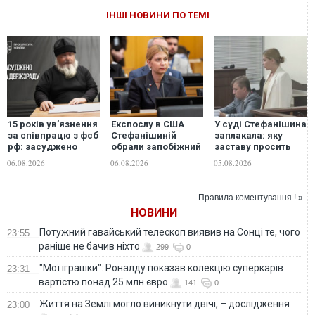
ІНШІ НОВИНИ ПО ТЕМІ
15 років ув’язнення
Експослу в США
У суді Стефанішина
за співпрацю з фсб
Стефанішиній
заплакала: яку
рф: засуджено
обрали запобіжний
заставу просить
священнослужителя
захід
прокуратура
06.08.2026
06.08.2026
05.08.2026
УПЦ (МП)
Правила коментування ! »
НОВИНИ
Потужний гавайський телескоп виявив на Сонці те, чого
23:55
раніше не бачив ніхто
299
0
"Мої іграшки": Роналду показав колекцію суперкарів
23:31
вартістю понад 25 млн євро
141
0
Життя на Землі могло виникнути двічі, – дослідження
23:00