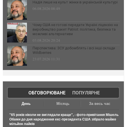
Надія лише на культ жінки в українській культурі
06.08.2026 08:49
Чому США не готові передати Україні ліцензію на
виробництво ракет Patriot: політика, безпека та
можливі альтернативи
03.08.2026 20:24
Перспектива: ЗСУ добомблять і всі інші склади
Wildberries
23.07.2026 11:31
ОБГОВОРЮВАНЕ
|
ПОПУЛЯРНЕ
День
Місяць
За весь час
"65 років ніколи не виглядали краще", - фото-привітання Мішель
Обами до дня народження екс-президента США зібрало майже
мільйон лайків