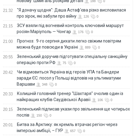
новому: Шмигаль розкрив деталі
188
0
"Я доначу щодня": Даша Астаф'єва різко висловилася
21:32
про зірок, які забули про війну
126
0
ЗСУ взяли під вогневий контроль ключовий маршрут
21:15
росіян Маріуполь — Чонгар
176
0
Прогноз: 9-го серпня дихати легко свіжим повітрям
21:00
можна буде повсюди в Україні
889
0
Зеленський доручив підготувати спеціальну санкційну
20:55
операцію проти РФ
75
0
Чи відмовиться Україна від героїв УПА та Бандери
20:42
заради ЄС: посол у Польщі відповів на ультиматуми
Варшави
348
0
Колишній головний тренер "Шахтаря" очолив один із
20:33
найкращих клубів Саудівської Аравії
106
0
Зеленський підписав укази про звільнення ще чотирьох
20:15
послів
150
0
Битва за Арктику: як кремль втрачає регіон через
20:01
імперські амбіції, – ГУР
657
0