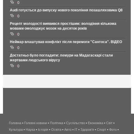
0
Audi готується до випуску нового покоління позашляховика Q8
0
Рецепт молодості виявився простішим: володіння кількома
мовами омолоджує мозок на десяток років
0
Неймар влаштував конфлікт після перемоги "Сантоса". ВІДЕО
0
Достатньо було погладити: лемури на Мадагаскарі стали
жертвами людського вірусу
0
Головна
•
Головні новини
•
Політика
•
Суспільство
•
Економіка
беспроводной
•
Світ
•
Культура
•
Наука
•
Історія
•
Освіта
•
Авто
•
IT
•
Здоров'я
интернет
•
Спорт
•
Фото
•