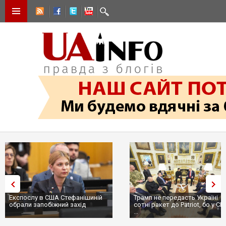
Експослу в США Стефанішиній
Трамп не передасть Україні
обрали запобіжний захід
сотні ракет до Patriot, бо у С
...