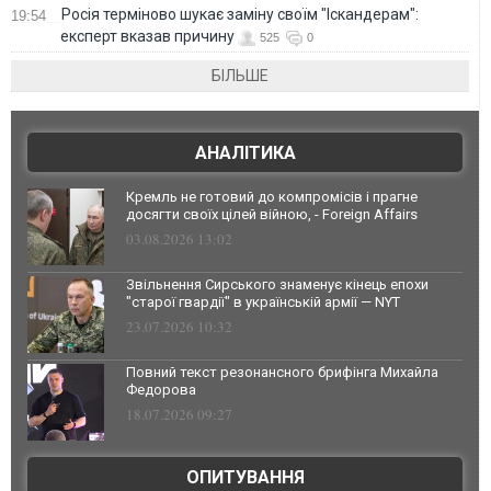
Росія терміново шукає заміну своїм "Іскандерам":
19:54
експерт вказав причину
525
0
БІЛЬШЕ
АНАЛІТИКА
Кремль не готовий до компромісів і прагне
досягти своїх цілей війною, - Foreign Affairs
03.08.2026 13:02
Звільнення Сирського знаменує кінець епохи
"старої гвардії" в українській армії — NYT
23.07.2026 10:32
Повний текст резонансного брифінга Михайла
Федорова
18.07.2026 09:27
ОПИТУВАННЯ