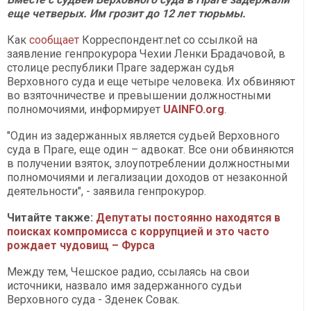
еще четверых. Им грозит до 12 лет тюрьмы.
Как
сообщает
Корреспондент.net со ссылкой на
заявление генпрокурора Чехии Ленки Брадачовой, в
столице республики Праге задержан судья
Верховного суда и еще четыре человека. Их обвиняют
во взяточничестве и превышении должностными
полномочиями, информирует
UAINFO.org
.
"Один из задержанных является судьей Верховного
суда в Праге, еще один – адвокат. Все они обвиняются
в получении взяток, злоупотреблении должностными
полномочиями и легализации доходов от незаконной
деятельности", - заявила генпрокурор.
Читайте также:
Депутаты постоянно находятся в
поисках компромисса с коррупцией и это часто
рождает чудовищ – Фурса
Между тем, Чешское радио, ссылаясь на свои
источники, назвало имя задержанного судьи
Верховного суда - Зденек Совак.