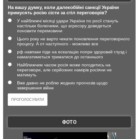
На вашу думку, коли далекобійні санкції України
примусять росію сісти за стіл переговорів?
У найближчі місяці удари України по росії стануть
настільки болючими, що агресору доведеться
поновити перемовини
Цього року не варто чекати поновлення переговорного
процесу. А от наступного - можливо все
рф навпаки піде на ескалацію попри здоровий глузд і
намагатиметься триматися до останнього
Найближчим часом росія може погодитись на
переговори, але серйозних намірів росіяни не
матимуть
Вже давно не роблю жодних прогнозів щодо
завершення війни
ФОТО