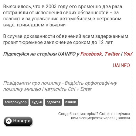
Выяснилось, что в 2003 году его временно два раза
отстраняли от исполнения своих обязанностей – за
плагиат и за управление автомобилем в нетрезвом
виде, приведшем к аварии.
В случае доказанности обвинений всем задержанным
грозит тюремное заключение сроком до 12 лет.
Підписуйся на сторінки UAINFO у
Facebook
,
Twitter
і
YouT
UAINFO
Повідомити про помилку - Виділіть орфографічну
помилку мишею і натисніть Ctrl + Enter
генпрокурор
судья
адвокат
взятки
Сподобався матеріал? Сміливо поділися
ним в соцмережах через ці кнопки