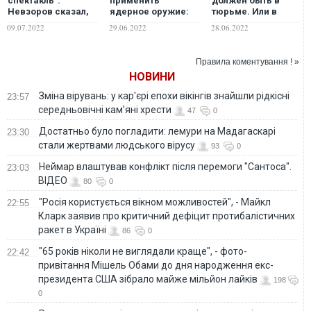
спектакль":
применить
должен быть в
Невзоров сказал,
ядерное оружие:
тюрьме. Или в
кто в РФ мечтает
российский
петле
09.07.2022
29.06.2022
28.06.2022
залезть на "трон"
публицист оценил
Путина
угрозу
Правила коментування ! »
НОВИНИ
Зміна вірувань: у кар'єрі епохи вікінгів знайшли рідкісні
23:57
середньовічні кам’яні хрести
47
0
Достатньо було погладити: лемури на Мадагаскарі
23:30
стали жертвами людського вірусу
93
0
Неймар влаштував конфлікт після перемоги "Сантоса".
23:03
ВІДЕО
80
0
"Росія користується вікном можливостей", - Майкл
22:55
Кларк заявив про критичний дефіцит протибалістичних
ракет в Україні
86
0
"65 років ніколи не виглядали краще", - фото-
22:42
привітання Мішель Обами до дня народження екс-
президента США зібрало майже мільйон лайків
198
0