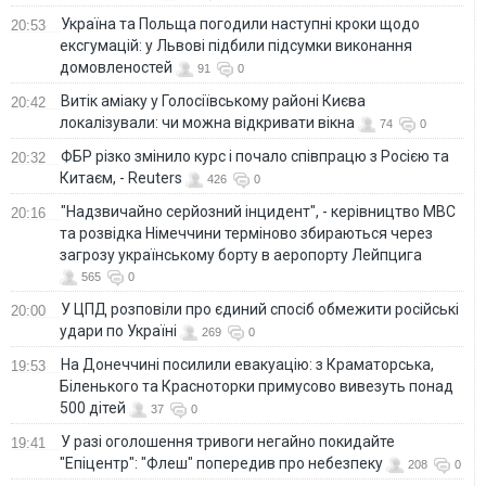
Україна та Польща погодили наступні кроки щодо
20:53
ексгумацій: у Львові підбили підсумки виконання
домовленостей
91
0
Витік аміаку у Голосіївському районі Києва
20:42
локалізували: чи можна відкривати вікна
74
0
ФБР різко змінило курс і почало співпрацю з Росією та
20:32
Китаєм, - Reuters
426
0
"Надзвичайно серйозний інцидент", - керівництво МВС
20:16
та розвідка Німеччини терміново збираються через
загрозу українському борту в аеропорту Лейпцига
565
0
У ЦПД розповіли про єдиний спосіб обмежити російські
20:00
удари по Україні
269
0
На Донеччині посилили евакуацію: з Краматорська,
19:53
Біленького та Красноторки примусово вивезуть понад
500 дітей
37
0
У разі оголошення тривоги негайно покидайте
19:41
"Епіцентр": "Флеш" попередив про небезпеку
208
0