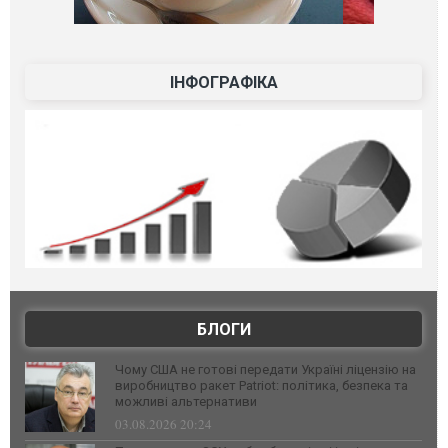
ІНФОГРАФІКА
БЛОГИ
Чому США не готові передати Україні ліцензію на
виробництво ракет Patriot: політика, безпека та
можливі альтернативи
03.08.2026 20:24