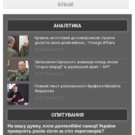
БІЛЬШЕ
АНАЛІТИКА
Кремль не готовий до компромісів і прагне
досягти своїх цілей війною, - Foreign Affairs
03.08.2026 13:02
Звільнення Сирського знаменує кінець епохи
"старої гвардії" в українській армії — NYT
23.07.2026 10:32
Повний текст резонансного брифінга Михайла
Федорова
18.07.2026 09:27
ОПИТУВАННЯ
На вашу думку, коли далекобійні санкції України
примусять росію сісти за стіл переговорів?