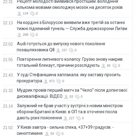
Рецепт молодості виявився простішим: володіння
22:31
кількома мовами омолоджує мозок на десяток років
134
0
На кордоні з Білоруссю виявили вже третій за останні
22:13
тижні підземний тунель — Служба держохорони Литви
288
0
Audi готується до випуску нового покоління
22:02
позашляховика Q8
157
0
Повторення липневого колапсу: Грузію знову накрив
21:55
тотальний блекаут, причини розслідують
85
0
У суді Стефанішина заплакала: яку заставу просить
21:43
прокуратура
972
0
Мудрик провів перший матч за "Челсі" після допінгової
21:32
дискваліфікації. ВІДЕО
93
0
Залужний не брав участі у зустрічі з новим міністром
21:14
оборони Британії в Києві: в ОП та в оточенні посла
дають різні пояснення
227
0
У Києві завтра - сильна спека, +37+39 градусів. -
21:02
синоптикиня
59
0