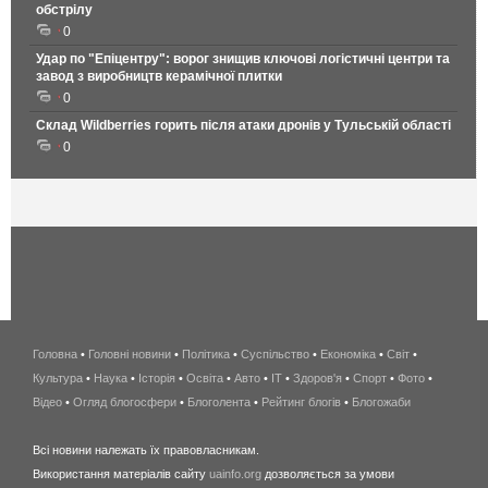
обстрілу
0
Удар по "Епіцентру": ворог знищив ключові логістичні центри та
завод з виробництв керамічної плитки
0
Склад Wildberries горить після атаки дронів у Тульській області
0
Головна
•
Головні новини
•
Політика
•
Суспільство
•
Економіка
беспроводной
•
Світ
•
Культура
•
Наука
•
Історія
•
Освіта
•
Авто
•
IT
•
Здоров'я
интернет
•
Спорт
•
Фото
•
Відео
•
Огляд блогосфери
•
Блоголента
•
Рейтинг блогів
киев
•
Блогожаби
и
Всі новини належать їх правовласникам.
область
Використання матеріалів сайту
uainfo.org
дозволяється за умови
wimax