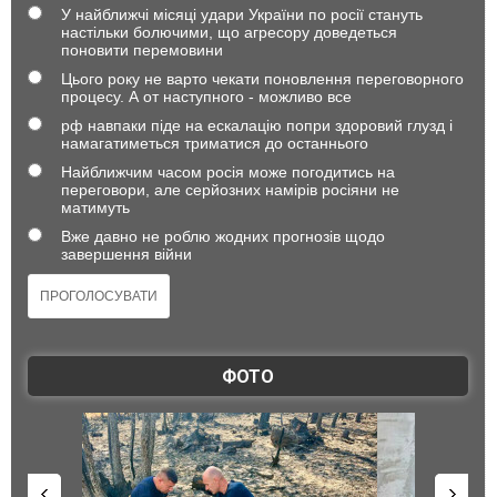
У найближчі місяці удари України по росії стануть
настільки болючими, що агресору доведеться
поновити перемовини
Цього року не варто чекати поновлення переговорного
процесу. А от наступного - можливо все
рф навпаки піде на ескалацію попри здоровий глузд і
намагатиметься триматися до останнього
Найближчим часом росія може погодитись на
переговори, але серйозних намірів росіяни не
матимуть
Вже давно не роблю жодних прогнозів щодо
завершення війни
ФОТО