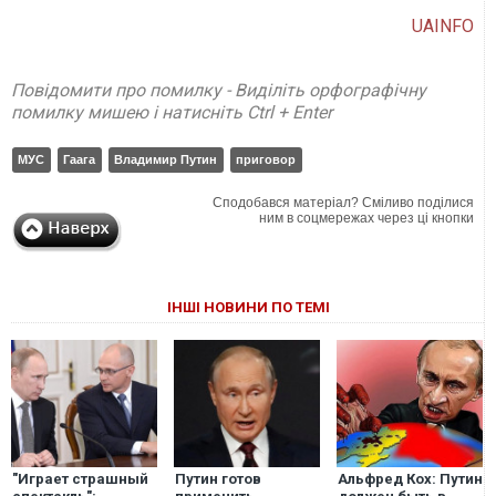
UAINFO
Повідомити про помилку - Виділіть орфографічну
помилку мишею і натисніть Ctrl + Enter
МУС
Гаага
Владимир Путин
приговор
Сподобався матеріал? Сміливо поділися
ним в соцмережах через ці кнопки
ІНШІ НОВИНИ ПО ТЕМІ
"Играет страшный
Путин готов
Альфред Кох: Путин