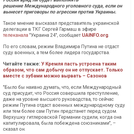
решение Международного уголовного суда, если он
вынесет приговоры по агрессии против Украины.
Такое мнение высказал представитель украинской
делегации в ТКГ Сергей Гармаш в эфире
телеканала
"Украина 24", сообщает
UAINFO.org
.
По его словам, режим Владимира Путина не отдаст
суду военных, а тем более лидера государства.
Читайте также:
У Кремля пасть устроена таким
образом, что сам добычу он не отпускает. Только
вместе с зубами можно вырвать – Сазонов
"Было бы наивно думать, что, если Международный
суд присудит, что Россия совершила преступление,
даже на уровне высшего руководства, то сейчас
режим Путина отдаст военных международному суду
или тем более сам Путин предстанет перед судом.
Верхушку гитлеровской Германии судили, когда она
капитулировала, была побеждена союзниками", –
сказал он.