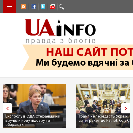
Експослу в США Стефанішиній
Трамп не передасть Україні
вручили нову підозру та
сотні ракет до Patriot, бо у С
обирають...
...