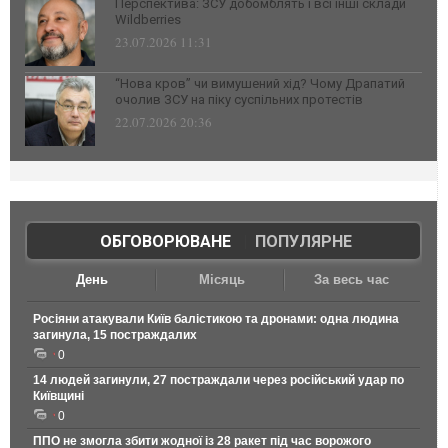
Перспектива: ЗСУ добомблять і всі інші склади
Wildberries
23.07.2026 11:31
“Нова кров” чи вимушений хід? Чому Драпатий
очолив ЗСУ на піку суспільних протестів
22.07.2026 20:36
ОБГОВОРЮВАНЕ
|
ПОПУЛЯРНЕ
День
Місяць
За весь час
Росіяни атакували Київ балістикою та дронами: одна людина
загинула, 15 постраждалих
0
14 людей загинули, 27 постраждали через російський удар по
Київщині
0
ППО не змогла збити жодної із 28 ракет під час ворожого