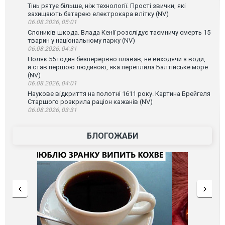
Тінь рятує більше, ніж технології. Прості звички, які
захищають батарею електрокара влітку (NV)
06.08.2026, 05:01
Слоників шкода. Влада Кенії розслідує таємничу смерть 15
тварин у національному парку (NV)
06.08.2026, 04:31
Поляк 55 годин безперервно плавав, не виходячи з води,
й став першою людиною, яка переплила Балтійське море
(NV)
06.08.2026, 04:01
Наукове відкриття на полотні 1611 року. Картина Брейгеля
Старшого розкрила раціон кажанів (NV)
06.08.2026, 03:31
БЛОГОЖАБИ