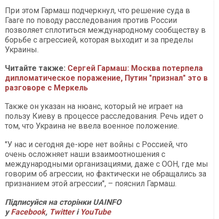
При этом Гармаш подчеркнул, что решение суда в
Гааге по поводу расследования против России
позволяет сплотиться международному сообществу в
борьбе с агрессией, которая выходит и за пределы
Украины.
Читайте также:
Сергей Гармаш: Москва потерпела
дипломатическое поражение, Путин "признал" это в
разговоре с Меркель​​​​​​​
Также он указан на нюанс, который не играет на
пользу Киеву в процессе расследования. Речь идет о
том, что Украина не ввела военное положение.
"У нас и сегодня де-юре нет войны с Россией, что
очень осложняет наши взаимоотношения с
международными организациями, даже с ООН, где мы
говорим об агрессии, но фактически не обращались за
признанием этой агрессии", – пояснил Гармаш.
Підписуйся на сторінки UAINFO
у
Facebook
,
Twitter
і
YouTube