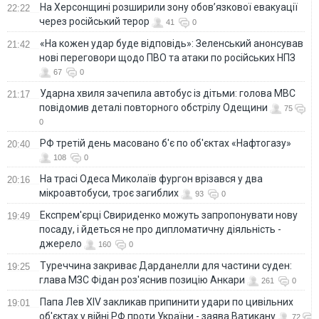
На Херсонщині розширили зону обов’язкової евакуації
22:22
через російський терор
41
0
«На кожен удар буде відповідь»: Зеленський анонсував
21:42
нові переговори щодо ПВО та атаки по російських НПЗ
67
0
Ударна хвиля зачепила автобус із дітьми: голова МВС
21:17
повідомив деталі повторного обстрілу Одещини
75
0
РФ третій день масовано б'є по об'єктах «Нафтогазу»
20:40
108
0
На трасі Одеса Миколаїв фургон врізався у два
20:16
мікроавтобуси, троє загиблих
93
0
Експрем'єрці Свириденко можуть запропонувати нову
19:49
посаду, і йдеться не про дипломатичну діяльність -
джерело
160
0
Туреччина закриває Дарданелли для частини суден:
19:25
глава МЗС Фідан роз'яснив позицію Анкари
261
0
Папа Лев XIV закликав припинити удари по цивільних
19:01
об'єктах у війні РФ проти України - заява Ватикану
72