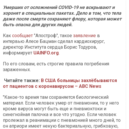
Умерших от осложнений COVID-19 не вскрывают и
хоронят в специальных пакетах. Дело в том, что тела
даже после смерти сохраняют флору, которая может
быть опасна для других людей.
Как
сообщает
"Апостроф", такое
заявление
в
интервью Алесе Бацман сделал кардиохирург,
директор Института сердца Борис Тодуров,
информирует
UAINFO.org
.
По его словам, есть строгие правила погребения
зараженных.
Читайте также:
В США больницы захлёбываются
от пациентов с коронавирусом – ABC News
"Какое-то время там сохраняется биологический
материал. Если человек умер от пневмонии, то у него
кроме вируса могут быть еще и пневмоктоки и
синегнойная палочка и все что угодно. Если человек
пролежал в реанимации с пневмонией много дней, то
он априори имеет некую бактериальную, грибковую,