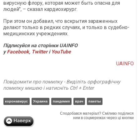
вирусную флору, которая может быть опасна для
людей", – сказал кардиохирург.
При этом он добавил, что вскрытия зараженных
делают только в редких случаях, и только в судебно-
медицинских учреждениях.
Підписуйся на сторінки UAINFO
у
Facebook
,
Twitter
і
YouTube
UAINFO
Повідомити про помилку - Виділіть орфографічну
помилку мишею і натисніть Ctrl + Enter
коронавирус
Украина
пандемия
врач
пакеты
Сподобався матеріал? Сміливо поділися
ним в соцмережах через ці кнопки