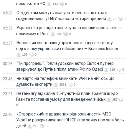
посольства РФ
143
0
Студентам можуть скасувати пенсію по втраті
03:28
годувальника: у ПФУ назвали чотири причини
73
0
Українська розвідка зафіксувала ознаки зростаючого
02:29
песимізму в Росії
144
0
Норвезькі спецназівці привносять «дух вікінгів» у
01:27
підготовку українських військових — Business Insider
105
0
"Ти програєш". Голлівудський актор Ештон Кутчер
00:26
звернувся до Путіна після атаки РФ по Одесі
216
0
Чи варто на телефонi вимикати Wi-Fi на ніч: ось що
23:48
думають експерти
3831
0
Нетаньягу відхилив 15-пунктний план Трампа щодо
23:21
Гази та поставив умову для виведення військ
257
0
«Створює хибне враження рівнозначності»: МЗС
22:49
України розкритикувало ЮНІСЕФ за заяву про загибель
дітей
216
0