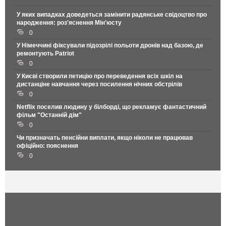
У яких випадках доведеться замінити радянське свідоцтво про
народження: роз'яснення Мін'юсту
0
У Німеччині фіксували підозрілі польоти дронів над базою, де
ремонтують Patriot
0
У Києві створили петицію про переведення всіх шкіл на
дистанціне навчання через посилення нічних обстрілів
0
Netflix поселив людину у білборді, що рекламує фантастичний
фільм "Останній дім"
0
Чи призначать пенсійни виплати, якщо ніколи не працював
офіційно: пояснення
0