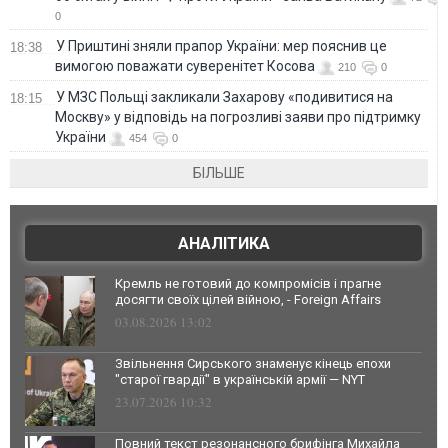
0
У Приштині зняли прапор України: мер пояснив це
18:38
вимогою поважати суверенітет Косова
210
0
У МЗС Польщі закликали Захарову «подивитися на
18:15
Москву» у відповідь на погрозливі заяви про підтримку
України
454
0
БІЛЬШЕ
АНАЛІТИКА
Кремль не готовий до компромісів і прагне
досягти своїх цілей війною, - Foreign Affairs
03.08.2026 13:02
Звільнення Сирського знаменує кінець епохи
"старої гвардії" в українській армії — NYT
23.07.2026 10:32
Повний текст резонансного брифінга Михайла