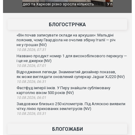
ькість
У парламенті Косово прем'єра закидали яйцями
Приїхав за
до українс
зіркового 
БЛОГОСТРІЧКА
«Він почав записувати склади на аркушах»: Мальдіні
пояснив, чому Гвардіола не очолив збірну Італії — річ
не у грошах (NV)
10.08.2026, 07:31
Названо продукт номер 1 для високобілкового перекусу —
і це не джерки (NV)
10.08.2026, 07:01
Відродження легенди. Знаменитий дизайнер показав,
як може виглядати оновлений суперкар Jaguar XJ220 (NV)
10.08.2026, 06:31
Фастфуд імперії інків. У Перу знайшли сублімовану
картоплю віком 500 років (NV)
10.08.2026, 06:01
Завдовжки близько 250 кілометрів. Під Аляскою виявили
чітку лінію прихованих землетрусів (NV)
10.08.2026, 05:31
БЛОГОЖАБИ