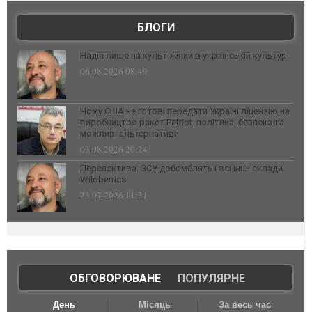
БЛОГИ
Надія лише на культ жінки в українській культурі
06.08.2026 08:49
Чому США не готові передати Україні ліцензію на
виробництво ракет Patriot: політика, безпека та
можливі альтернативи
03.08.2026 20:24
Перспектива: ЗСУ добомблять і всі інші склади
Wildberries
23.07.2026 11:31
ОБГОВОРЮВАНЕ
|
ПОПУЛЯРНЕ
День
Місяць
За весь час