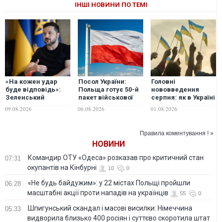
ІНШІ НОВИНИ ПО ТЕМІ
«На кожен удар
Посол України:
Головні
буде відповідь»:
Польща готує 50-й
нововведення
Зеленський
пакет військової
серпня: як в Україні
анонсував нові
допомоги Україні
зміняться
09.08.2026
06.08.2026
01.08.2026
переговори щодо
соцвиплати,
ПВО та атаки по
мобілізаційні
російських НПЗ
норми та
Правила коментування ! »
комуналка
НОВИНИ
Командир ОТУ «Одеса» розказав про критичний стан
07:31
окупантів на Кінбурні
10
0
«Не будь байдужим»: у 22 містах Польщі пройшли
06:28
масштабні акції проти нападів на українців
55
0
Шпигунський скандал і масові висилки: Німеччина
05:33
видворила близько 400 росіян і суттєво скоротила штат