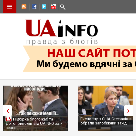
Експослу в США Стефанішині
Підбірка блогожаб та
обрали запобіжний захід
фотоприколів від UAINFO за 7
серпня