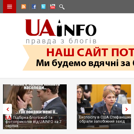
Експослу в США Стефанішині
Підбірка блогожаб та
обрали запобіжний захід
фотоприколів від UAINFO за 7
серпня