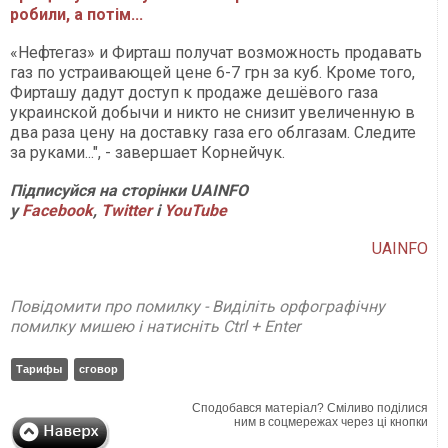
робили, а потім...
«Нефтегаз» и Фирташ получат возможность продавать
газ по устраивающей цене 6-7 грн за куб. Кроме того,
Фирташу дадут доступ к продаже дешёвого газа
украинской добычи и никто не снизит увеличенную в
два раза цену на доставку газа его облгазам. Следите
за руками...", - завершает Корнейчук.
Підписуйся на сторінки UAINFO
у
Facebook
,
Twitter
і
YouTube
UAINFO
Повідомити про помилку - Виділіть орфографічну
помилку мишею і натисніть Ctrl + Enter
Тарифы
сговор
Сподобався матеріал? Сміливо поділися
ним в соцмережах через ці кнопки