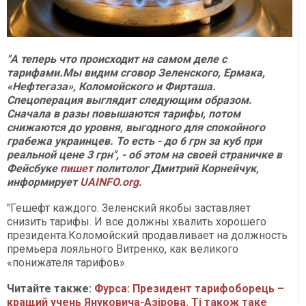
"А теперь что происходит на самом деле с
тарифами.Мы видим сговор Зеленского, Ермака,
«Нефтегаза», Коломойского и Фирташа.
Спецоперация выглядит следующим образом.
Сначала в разы повышаются тарифы, потом
снижаются до уровня, выгодного для спокойного
грабежа украинцев. То есть - до 6 грн за куб при
реальной цене 3 грн", - об этом на своей страничке в
Фейсбуке
пишет
политолог Дмитрий Корнейчук,
информирует
UAINFO.org
.
"Гешефт каждого. Зеленский якобы заставляет
снизить тарифы. И все должны хвалить хорошего
президента.Коломойский продавливает на должность
премьера лояльного Витренко, как великого
«понижателя тарифов».
Читайте также:
Фурса: Президент тарифоборець –
кращий учень Януковича-Азірова. Ті також таке