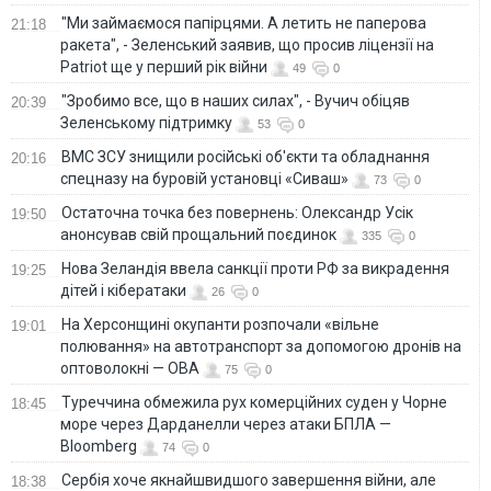
"Ми займаємося папірцями. А летить не паперова
21:18
ракета", - Зеленський заявив, що просив ліцензії на
Patriot ще у перший рік війни
49
0
"Зробимо все, що в наших силах", - Вучич обіцяв
20:39
Зеленському підтримку
53
0
ВМС ЗСУ знищили російські об'єкти та обладнання
20:16
спецназу на буровій установці «Сиваш»
73
0
Остаточна точка без повернень: Олександр Усік
19:50
анонсував свій прощальний поєдинок
335
0
Нова Зеландія ввела санкції проти РФ за викрадення
19:25
дітей і кібератаки
26
0
На Херсонщині окупанти розпочали «вільне
19:01
полювання» на автотранспорт за допомогою дронів на
оптоволокні — ОВА
75
0
Туреччина обмежила рух комерційних суден у Чорне
18:45
море через Дарданелли через атаки БПЛА —
Bloomberg
74
0
Сербія хоче якнайшвидшого завершення війни, але
18:38