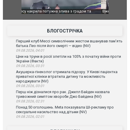
дом та
Вже вивели на тести: Ferrari готує оновлення
Вийшов тре
позашляховика Purosangue. ВІДЕО
фільму "Аф
БЛОГОСТРІЧКА
Перший клуб Мессі символічним жестом вшанував пам’ять
батька Лео після його смерті — відео (NV)
09.08.2026, 04:01
Ціни на труни в росії злетіли на 105% з початку війни проти
України (Факти)
09.08.2026, 03:31
Акушерка-гінеколог отримала підозру. У Києві пацієнтка
приватної клініки втратила дитину та можливість
народжувати (NV)
09.08.2026, 03:01
Перш ніж дізналися про рак. Джилл Байден назвала
тривожний симптом хвороби Джо Байдена (NV)
09.08.2026, 02:31
Понад 50 оголошень. Meta показувала ШІ-рекламу про
сексуальне насильство над дітьми (NV)
09.08.2026, 02:01