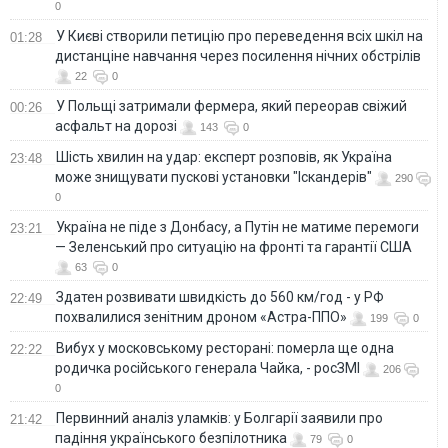
0
У Києві створили петицію про переведення всіх шкіл на
01:28
дистанціне навчання через посилення нічних обстрілів
22
0
У Польщі затримали фермера, який переорав свіжий
00:26
асфальт на дорозі
143
0
Шість хвилин на удар: експерт розповів, як Україна
23:48
може знищувати пускові установки "Іскандерів"
290
0
Україна не піде з Донбасу, а Путін не матиме перемоги
23:21
— Зеленський про ситуацію на фронті та гарантії США
63
0
Здатен розвивати швидкість до 560 км/год - у РФ
22:49
похвалилися зенітним дроном «Астра-ППО»
199
0
Вибух у московському ресторані: померла ще одна
22:22
родичка російського генерала Чайка, - росЗМІ
206
0
Первинний аналіз уламків: у Болгарії заявили про
21:42
падіння українського безпілотника
79
0