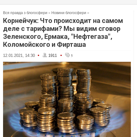
Вся правда з блогосфери
»
Новини блогосфери
»
Корнейчук: Что происходит на самом
деле с тарифами? Мы видим сговор
Зеленского, Ермака, "Нефтегаза",
Коломойского и Фирташа
•
•
12.01.2021, 14:30
1911
5