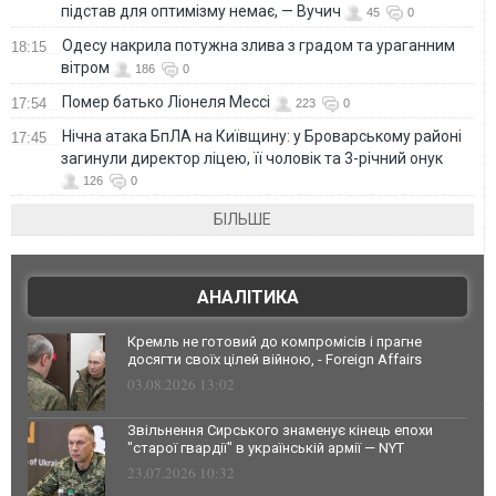
підстав для оптимізму немає, — Вучич
45
0
Одесу накрила потужна злива з градом та ураганним
18:15
вітром
186
0
Помер батько Ліонеля Мессі
17:54
223
0
Нічна атака БпЛА на Київщину: у Броварському районі
17:45
загинули директор ліцею, її чоловік та 3-річний онук
126
0
БІЛЬШЕ
АНАЛІТИКА
Кремль не готовий до компромісів і прагне
досягти своїх цілей війною, - Foreign Affairs
03.08.2026 13:02
Звільнення Сирського знаменує кінець епохи
"старої гвардії" в українській армії — NYT
23.07.2026 10:32