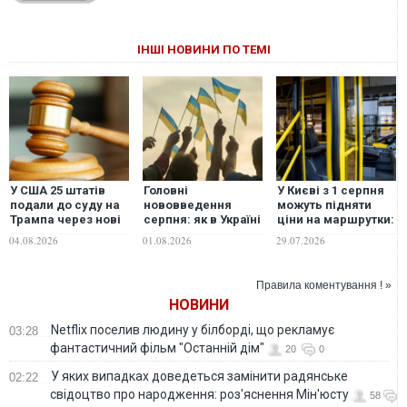
ІНШІ НОВИНИ ПО ТЕМІ
У США 25 штатів
Головні
У Києві з 1 серпня
подали до суду на
нововведення
можуть підняти
Трампа через нові
серпня: як в Україні
ціни на маршрутки:
тарифи
зміняться
подробиці
04.08.2026
01.08.2026
29.07.2026
соцвиплати,
мобілізаційні
норми та
Правила коментування ! »
комуналка
НОВИНИ
Netflix поселив людину у білборді, що рекламує
03:28
фантастичний фільм "Останній дім"
20
0
У яких випадках доведеться замінити радянське
02:22
свідоцтво про народження: роз'яснення Мін'юсту
58