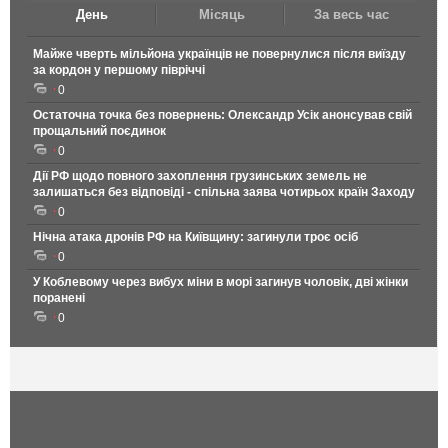
День
Місяць
За весь час
Майже чверть мільйона українців не повернулися після виїзду
за кордон у першому півріччі
0
Остаточна точка без повернень: Олександр Усік анонсував свій
прощальний поєдинок
0
Дії РФ щодо повного захоплення грузинських земель не
залишаться без відповіді - спільна заява чотирьох країн Заходу
0
Нічна атака дронів РФ на Київщину: загинули троє осіб
0
У Коблевому через вибух міни в морі загинув чоловік, дві жінки
поранені
0