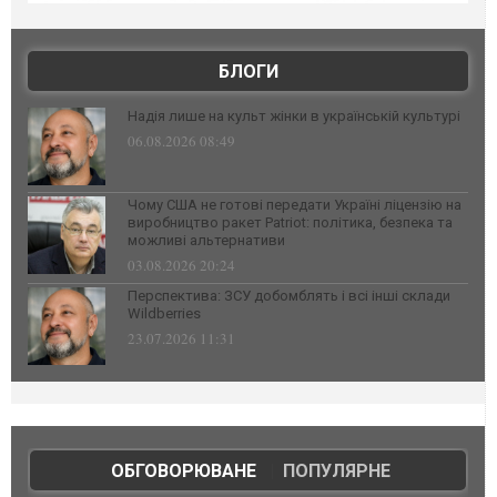
БЛОГИ
Надія лише на культ жінки в українській культурі
06.08.2026 08:49
Чому США не готові передати Україні ліцензію на
виробництво ракет Patriot: політика, безпека та
можливі альтернативи
03.08.2026 20:24
Перспектива: ЗСУ добомблять і всі інші склади
Wildberries
23.07.2026 11:31
ОБГОВОРЮВАНЕ
|
ПОПУЛЯРНЕ