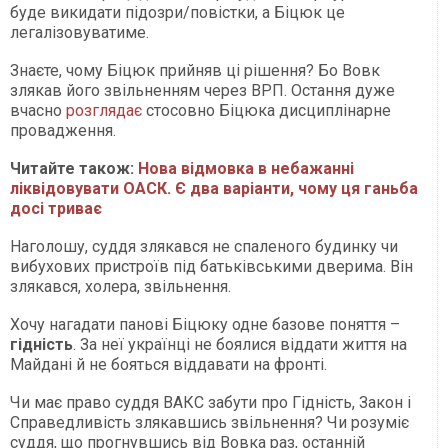
буде викидати підозри/повістки, а Біцюк це
легалізовуватиме.
Знаєте, чому Біцюк прийняв ці рішення? Бо Вовк
злякав його звільненням через ВРП. Остання дуже
вчасно
розглядає
стосовно Біцюка дисциплінарне
провадження.
Читайте також:
Нова відмовка в небажанні
ліквідовувати ОАСК. Є два варіанти, чому ця ганьба
досі триває
Наголошу, суддя злякався не спаленого будинку чи
вибухових пристроїв під батьківськими дверима. Він
злякався, холера, звільнення.
Хочу нагадати панові Біцюку одне базове поняття –
гідність
. За неї українці не боялися віддати життя на
Майдані й не бояться віддавати на фронті.
Чи має право суддя ВАКС забути про Гідність, Закон і
Справедливість злякавшись звільнення? Чи розуміє
суддя, що прогнувшись від Вовка раз, останній