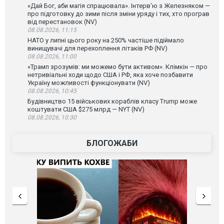
«Дай Бог, аби магія спрацювала». Інтерв'ю з Железняком —
про підготовку до зими після зміни уряду і тих, хто програв
від перестановок (NV)
08.08.2026, 11:15
НАТО у липні цього року на 250% частіше підіймало
винищувачі для перехоплення літаків РФ (NV)
08.08.2026, 11:00
«Трамп зрозумів: ми можемо бути активом». Клімкін — про
нетривіальні ходи щодо США і РФ, яка хоче позбавити
Україну можливості функціонувати (NV)
08.08.2026, 10:45
Будівництво 15 військових кораблів класу Trump може
коштувати США $275 млрд — NYT (NV)
08.08.2026, 10:30
БЛОГОЖАБИ