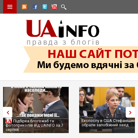
Експослу в США Стефанішині
Підбірка блогожаб та
обрали запобіжний захід
фотоприколів від UAINFO за 7
серпня