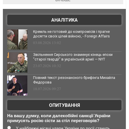
АНАЛІТИКА
Кремль не готовий до компромісів і прагне
досягти своїх цілей війною, - Foreign Affairs
03.08.2026 13:02
Звільнення Сирського знаменує кінець епохи
"старої гвардії" в українській армії — NYT
23.07.2026 10:32
Повний текст резонансного брифінга Михайла
Федорова
18.07.2026 09:27
ОПИТУВАННЯ
На вашу думку, коли далекобійні санкції України
примусять росію сісти за стіл переговорів?
У найближчі місяці удари України по росії стануть