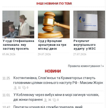
ІНШІ НОВИНИ ПО ТЕМІ
У суді Стефанішина
Суд у Вроцлаві
Результат
заплакала: яку
арештував на три
внутрішнього
заставу просить
місяці двох
аудиту: у МЗС
прокуратура
підозрюваних у
виявили факт
05.08.2026
29.07.2026
27.07.2026
побитті
розкрадання у 2022
українського
році
подружжя
Правила коментування ! »
НОВИНИ
Костянтинівка, Слов'янськ та Краматорськ стануть
11:25
головними цілями осіннього наступу РФ - Максим Жорін
11
0
У Коблевому через вибух міни в морі загинув чоловік,
11:01
дві жінки поранені
36
0
Пентагон усунув від служби генерала, який
10:42