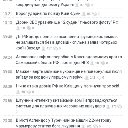
координував допомогу Україні
87
0
Ворог ударив по поїзду Київ-Суми
10:21
83
0
Дрони СБС уразили ще 12 суден "тіньового флоту" РФ
10:13
58
0
Дії РФ щодо повного захоплення грузинських земель
09:48
не залишаться без відповіді - спільна заява чотирьох
країн Заходу
417
0
Атакована нафтопереробка: у Краснодарському краї та
09:24
Самарській області РФ горять два НПЗ
68
0
Майже чверть мільйона українців не повернулися після
09:00
виїзду за кордон у першому півріччі
142
0
Нічна атака дронів РФ на Київщину: загинули троє осіб
08:39
88
0
Штучний інтелект у китайській армії: впроваджується
23:55
система для планування масованих авіаударів
171
0
В місті Аспендос у Туреччині знайшли 2,2-метрову
23:30
мармурову статую бога лікування
201
0