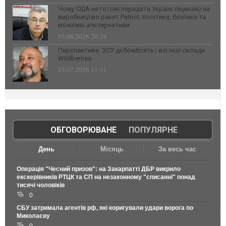
Чому США не готові передати Україні ліцензію на
виробництво ракет Patriot: політика, безпека та
можливі альтернативи
03.08.2026 20:24
Перспектива: ЗСУ добомблять і всі інші склади
Wildberries
23.07.2026 11:31
ОБГОВОРЮВАНЕ
|
ПОПУЛЯРНЕ
День
Місяць
За весь час
Операція "Чесний призов": на Закарпатті ДБР викрило
екскерівників РТЦК та СП на незаконному "списанні" понад
тисячі чоловіків
0
СБУ затримала агентів рф, які коригували удари ворога по
Миколаєву