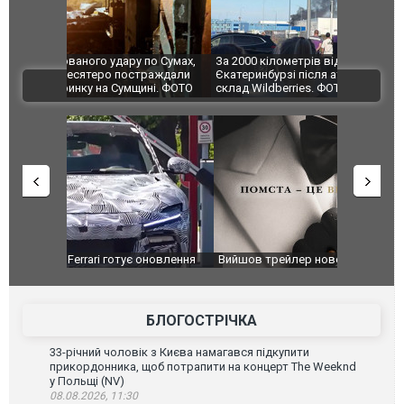
по Сумах,
За 2000 кілометрів від кордону з Україною: в
"Мої іграш
траждали
Єкатеринбурзі після атаки дронів загорівся
суперкарів
ВІДЕО
ині. ФОТО
склад Wildberries. ФОТО. ВІДЕО
оновлення
Вийшов трейлер нової екранізації легендарного
Зеленський
фільму "Афера Томаса Крауна"
перемовин
БЛОГОСТРІЧКА
33-річний чоловік з Києва намагався підкупити
прикордонника, щоб потрапити на концерт The Weeknd
у Польщі (NV)
08.08.2026, 11:30