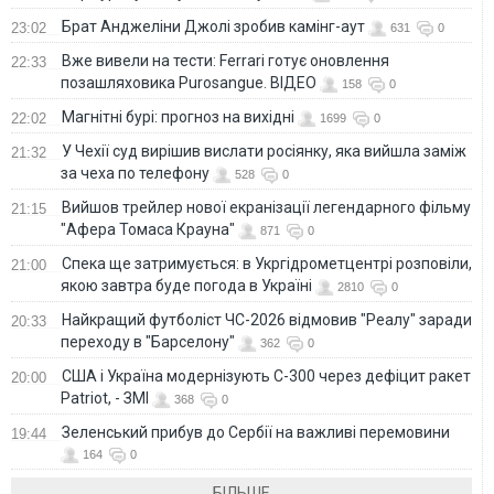
Брат Анджеліни Джолі зробив камінг-аут
23:02
631
0
Вже вивели на тести: Ferrari готує оновлення
22:33
позашляховика Purosangue. ВІДЕО
158
0
Магнітні бурі: прогноз на вихідні
22:02
1699
0
У Чехії суд вирішив вислати росіянку, яка вийшла заміж
21:32
за чеха по телефону
528
0
Вийшов трейлер нової екранізації легендарного фільму
21:15
"Афера Томаса Крауна"
871
0
Спека ще затримується: в Укргідрометцентрі розповіли,
21:00
якою завтра буде погода в Україні
2810
0
Найкращий футболіст ЧС-2026 відмовив "Реалу" заради
20:33
переходу в "Барселону"
362
0
США і Україна модернізують С-300 через дефіцит ракет
20:00
Patriot, - ЗМІ
368
0
Зеленський прибув до Сербії на важливі перемовини
19:44
164
0
БІЛЬШЕ