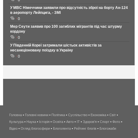
0
У МВС Німеччини заявили про відсутність зброї на борту Ан-124
в аеропорту Лейпцига, - ЗМІ
0
Мер Сеути заявив про 100 загиблих мігрантів під час штурму
кордону
0
У Південній Кореї затримали шістьох активістів за
несанкціоновану поїздку в Україну
0
Головна
•
Головні новини
•
Політика
•
Суспільство
•
Економіка
беспроводной
•
Світ
•
Культура
•
Наука
•
Історія
•
Освіта
•
Авто
•
IT
•
Здоров'я
интернет
•
Спорт
•
Фото
•
Відео
•
Огляд блогосфери
•
Блоголента
•
Рейтинг блогів
киев
•
Блогожаби
и