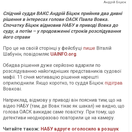
Андрій Біцюк
Слідчий суддя ВАКС Андрій Біцюк прийняв два дивні
рішення в інтересах голови ОАСК Павла Вовка.
Спочатку Біцюк відмовив НАБУ в приводі Вовка до
суду, а потім – у продовженні строків розслідування
його справи
Про це на своїй сторінці у фейсбуці
пише
Віталій
Шабунін, повідомляє
UAINFO.org
.
Обидва рішення дуже серйозно вдарили по
розслідуванню найогидніших представників судової
мафії. 11 січня мотивацію рішення нарешті
оприлюднили. Якщо коротко, то суддя Біцюк
підіграв
Вовкові.
Наприклад, відмову у приводі він пояснив тим, що на
відео НАБУ (там, де Вовк тікає як шакал) не видно, що
голова ОАСК викидає саме повістку. При тому, що
детективи неодноразово повторили це на камеру.
Читайте також:
НАБУ вдруге оголосило в розшук