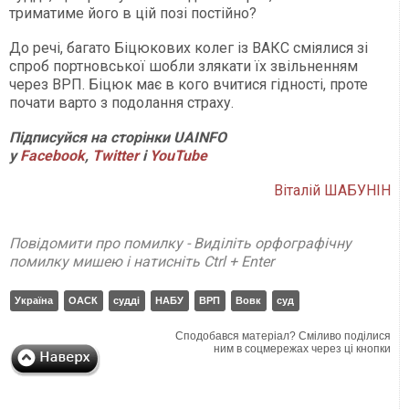
триматиме його в цій позі постійно?
До речі, багато Біцюкових колег із ВАКС сміялися зі
спроб портновської шобли злякати їх звільненням
через ВРП. Біцюк має в кого вчитися гідності, проте
почати варто з подолання страху.
Підписуйся на сторінки UAINFO
у
Facebook
,
Twitter
і
YouTube
Віталій ШАБУНІН
Повідомити про помилку - Виділіть орфографічну
помилку мишею і натисніть Ctrl + Enter
Україна
ОАСК
судді
НАБУ
ВРП
Вовк
суд
Сподобався матеріал? Сміливо поділися
ним в соцмережах через ці кнопки