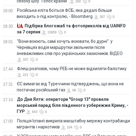
сезону шоу "Голос країни"
160
0
Російська еліта боїться ФСБ, яка дедалі більше
19:00
виходить з-під контролю, - Bloomberg
307
0
Підбірка блогожаб та фотоприколів від UAINFO
18:30
за 7 серпня
13659
0
"Вони воюють, самі хочуть воювати, бо дурні": у
18:01
Чернівцях водія маршрутки звільнили після
зневажливих слів про українських захисників. ВІДЕО
337
0
Флеш розповів, чому РЕБ не може відхиляти балістику
17:44
221
0
ЄС вимагає від Туреччини підтверджень, що вона не
17:31
постачає російський газ
98
0
До Дня Ялти: оператори "Group 13" провели
17:14
морський парад біля південного узбережжя Криму, -
ГУР
643
0
Поліція Іспанії викрила масштабну мережу контрабанди
17:00
мігрантів і наркотиків
104
0