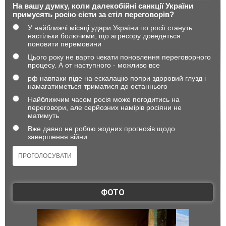
На вашу думку, коли далекобійні санкції України
примусять росію сісти за стіл переговорів?
У найближчі місяці удари України по росії стануть
настільки болючими, що агресору доведеться
поновити перемовини
Цього року не варто чекати поновлення переговорного
процесу. А от наступного - можливо все
рф навпаки піде на ескалацію попри здоровий глузд і
намагатиметься триматися до останнього
Найближчим часом росія може погодитись на
переговори, але серйозних намірів росіяни не
матимуть
Вже давно не роблю жодних прогнозів щодо
завершення війни
ФОТО