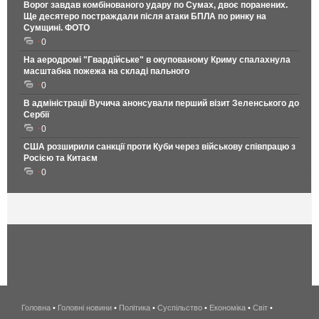
Ворог завдав комбінованого удару по Сумах, двоє поранених.
Ще десятеро постраждали після атаки БПЛА по ринку на
Сумщині. ФОТО
0
На аеродромі "Гвардійське" в окупованому Криму спалахнула
масштабна пожежа на складі пального
0
В адміністрації Вучича анонсували перший візит Зеленського до
Сербії
0
США розширили санкції проти Куби через військову співпрацю з
Росією та Китаєм
0
Головна
•
Головні новини
•
Політика
•
Суспільство
•
Економіка
беспроводной
•
Світ
•