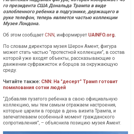
го президента США Дональда Трампа в виде
озлобленного ребенка в подгузнике, держащего в
руке телефон, теперь является частью коллекции
Музея Лондона.
Об этом сообщает
CNN
, информирует
UAINFO.org
.
По словам директора музея Шерон Амент, фигура
может стать частью “протестной коллекции”, в состав
которой уже входят объекты, рассказывающие о
движении суфражисток и борцов за окружающую
среду.
Читайте также:
CNN: На "десерт" Трамп готовит
помилования сотни людей
“Добавляя пузатого ребенка в свою официальную
коллекцию, мы тем самым отражаем настроения,
которые царили в городе в день визита Трампа, и
запечатлеваем особенный момент гражданского
сопротивления”, – объяснила позицию музея Амент.