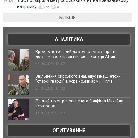
У ЗСУ розкрили мету російських ДРГ на Вовчанському
16:45
напрямку
153
0
БІЛЬШЕ
АНАЛІТИКА
Кремль не готовий до компромісів і прагне
досягти своїх цілей війною, - Foreign Affairs
03.08.2026 13:02
Звільнення Сирського знаменує кінець епохи
"старої гвардії" в українській армії — NYT
23.07.2026 10:32
Повний текст резонансного брифінга Михайла
Федорова
18.07.2026 09:27
ОПИТУВАННЯ