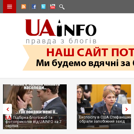
Експослу в США Стефанішині
Підбірка блогожаб та
обрали запобіжний захід
фотоприколів від UAINFO за 7
серпня