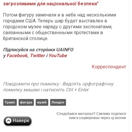
загрозливими для національної безпеки"
Потом фигуру замечали и в небе над несколькими
городами США. Теперь шар будет выставлен в
городском музее наряду с другими экспонатами,
связанными с общественными протестами в
британской столице.
Підписуйся на сторінки UAINFO
у
Facebook
,
Twitter
і
YouTube
Корреспондент
Повідомити про помилку - Виділіть орфографічну
помилку мишею і натисніть Ctrl + Enter
Трамп
фигура
музей
Лондон
Сподобався матеріал? Сміливо поділися
ним в соцмережах через ці кнопки