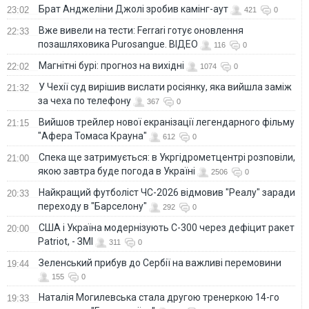
Брат Анджеліни Джолі зробив камінг-аут
23:02
421
0
Вже вивели на тести: Ferrari готує оновлення
22:33
позашляховика Purosangue. ВІДЕО
116
0
Магнітні бурі: прогноз на вихідні
22:02
1074
0
У Чехії суд вирішив вислати росіянку, яка вийшла заміж
21:32
за чеха по телефону
367
0
Вийшов трейлер нової екранізації легендарного фільму
21:15
"Афера Томаса Крауна"
612
0
Спека ще затримується: в Укргідрометцентрі розповіли,
21:00
якою завтра буде погода в Україні
2506
0
Найкращий футболіст ЧС-2026 відмовив "Реалу" заради
20:33
переходу в "Барселону"
292
0
США і Україна модернізують С-300 через дефіцит ракет
20:00
Patriot, - ЗМІ
311
0
Зеленський прибув до Сербії на важливі перемовини
19:44
155
0
Наталія Могилевська стала другою тренеркою 14-го
19:33