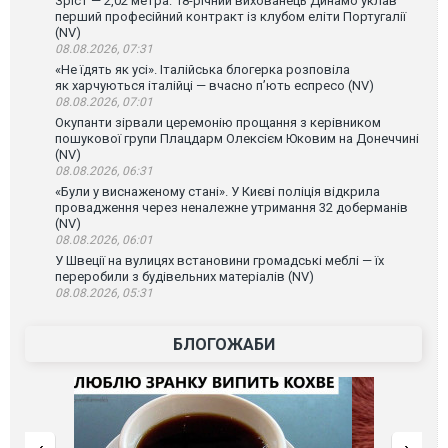
Зріст — 2,02 метра: 18-річний вихованець Динамо уклав
перший професійний контракт із клубом еліти Португалії
(NV)
08.08.2026, 07:31
«Не їдять як усі». Італійська блогерка розповіла
як харчуються італійці — вчасно п’ють еспресо (NV)
08.08.2026, 07:01
Окупанти зірвали церемонію прощання з керівником
пошукової групи Плацдарм Олексієм Юковим на Донеччині
(NV)
08.08.2026, 06:31
«Були у виснаженому стані». У Києві поліція відкрила
провадження через неналежне утримання 32 доберманів
(NV)
08.08.2026, 06:01
У Швеції на вулицях встановини громадські меблі — їх
переробили з будівельних матеріалів (NV)
08.08.2026, 05:31
БЛОГОЖАБИ