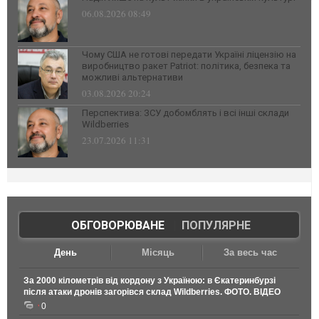
06.08.2026 08:49
Чому США не готові передати Україні ліцензію на
виробництво ракет Patriot: політика, безпека та
можливі альтернативи
03.08.2026 20:24
Перспектива: ЗСУ добомблять і всі інші склади
Wildberries
23.07.2026 11:31
ОБГОВОРЮВАНЕ
|
ПОПУЛЯРНЕ
День
Місяць
За весь час
За 2000 кілометрів від кордону з Україною: в Єкатеринбурзі
після атаки дронів загорівся склад Wildberries. ФОТО. ВІДЕО
0