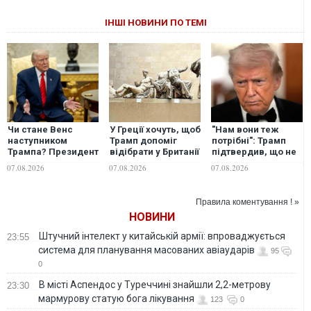
ІНШІ НОВИНИ ПО ТЕМІ
Чи стане Венс
У Греції хочуть, щоб
"Нам вони теж
наступником
Трамп допоміг
потрібні": Трамп
Трампа? Президент
відібрати у Британії
підтвердив, що не
США виступив із
мармурові
надасть Україні
07.08.2026
07.08.2026
07.08.2026
неочікуваною
скульптури
перехоплювачі до
заявою
Парфенону
Patriot
Правила коментування ! »
НОВИНИ
Штучний інтелект у китайській армії: впроваджується
23:55
система для планування масованих авіаударів
95
0
В місті Аспендос у Туреччині знайшли 2,2-метрову
23:30
мармурову статую бога лікування
123
0