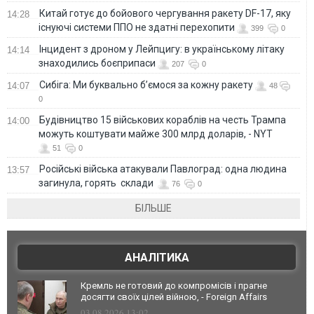
Китай готує до бойового чергування ракету DF-17, яку
14:28
існуючі системи ППО не здатні перехопити
399
0
Інцидент з дроном у Лейпцигу: в українському літаку
14:14
знаходились боєприпаси
207
0
Сибіга: Ми буквально б’ємося за кожну ракету
14:07
48
0
Будівництво 15 військових кораблів на честь Трампа
14:00
можуть коштувати майже 300 млрд доларів, - NYT
51
0
Російські війська атакували Павлоград: одна людина
13:57
загинула, горять склади
76
0
БІЛЬШЕ
АНАЛІТИКА
Кремль не готовий до компромісів і прагне
досягти своїх цілей війною, - Foreign Affairs
03.08.2026 13:02