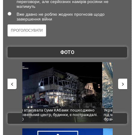
переговори, але серйозних намірів росіяни не
матимуть
Вже давно не роблю жодних прогнозів щодо
завершення війни
ФОТО
шкоджено
Українські надзвичайники врятували козуленя
СБУ за спр
траждалі.
під час ліквідації масштабної лісової пожежі у
Болгарії з
ВІДЕО
Франції
ФОТО