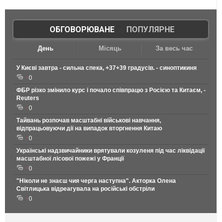
ОБГОВОРЮВАНЕ
|
ПОПУЛЯРНЕ
День
Місяць
За весь час
У Києві завтра - сильна спека, +37+39 градусів. - синоптикиня
0
ФБР різко змінило курс і почало співпрацю з Росією та Китаєм, -
Reuters
0
Тайвань розпочав масштабні військові навчання,
відпрацьовуючи дії на випадок вторгнення Китаю
0
Українські надзвичайники врятували козуленя під час ліквідації
масштабної лісової пожежі у Франції
0
"Ніколи не знаєш чия черга наступна". Акторка Олена
Світлицька відреагувала на російські обстріли
0