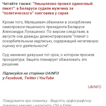
Читайте также:
"Умышленно провел одиночный
пикет": в Беларуси судили мужчину за
"политического" снеговика у сарая
Кроме того, Малашевич обвинили в оскорблении
самопровозглашенного президента Беларуси
Александра Лукашенко. По версии следствия, в
августе она дважды демонстрировала "плакат с
оскорбительным надписью, содержащей негативную
оценку его деятельности".
Суд назначил девушке тот срок, о котором просила
прокуратура. Защита планирует обжаловать это
решение.
Підписуйся на сторінки UAINFO
у
Facebook
,
Twitter
і
YouTube
UAINFO
Повідомити про помилку - Виділіть орфографічну
помилку мишею і натисніть Ctrl + Enter