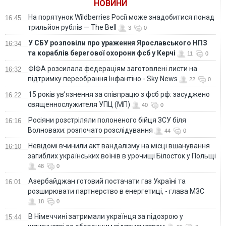
НОВИНИ
На порятунок Wildberries Росії може знадобитися понад
16:45
трильйон рублів — The Bell
3
0
У СБУ розповіли про ураження Ярославського НПЗ
16:34
та кораблів берегової охорони фсб у Керчі
11
0
ФІФА розсилала федераціям заготовлені листи на
16:32
підтримку переобрання Інфантіно - Sky News
22
0
15 років ув’язнення за співпрацю з фсб рф: засуджено
16:22
священнослужителя УПЦ (МП)
40
0
Росіяни розстріляли полоненого бійця ЗСУ біля
16:16
Волновахи: розпочато розслідування
44
0
Невідомі вчинили акт вандалізму на місці вшанування
16:10
загиблих українських воїнів в урочищі Білосток у Польщі
48
0
Азербайджан готовий постачати газ Україні та
16:01
розширювати партнерство в енергетиці, - глава МЗС
18
0
В Німеччині затримали українця за підозрою у
15:44