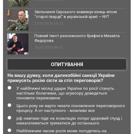
Звільнення Сирського знаменує кінець епохи
"старої гвардії" в українській армії — NYT
23.07.2026 10:32
Повний текст резонансного брифінга Михайла
Федорова
18.07.2026 09:27
ОПИТУВАННЯ
На вашу думку, коли далекобійні санкції України
примусять росію сісти за стіл переговорів?
У найближчі місяці удари України по росії стануть
настільки болючими, що агресору доведеться
поновити перемовини
Цього року не варто чекати поновлення переговорного
процесу. А от наступного - можливо все
рф навпаки піде на ескалацію попри здоровий глузд і
намагатиметься триматися до останнього
Найближчим часом росія може погодитись на