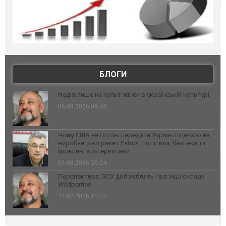
БЛОГИ
Надія лише на культ жінки в українській культурі
06.08.2026 08:49
Чому США не готові передати Україні ліцензію на
виробництво ракет Patriot: політика, безпека та
можливі альтернативи
03.08.2026 20:24
Перспектива: ЗСУ добомблять і всі інші склади
Wildberries
23.07.2026 11:31