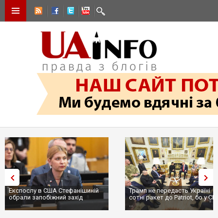
Експослу в США Стефанішиній
Трамп не передасть Україні
обрали запобіжний захід
сотні ракет до Patriot, бо у С
...