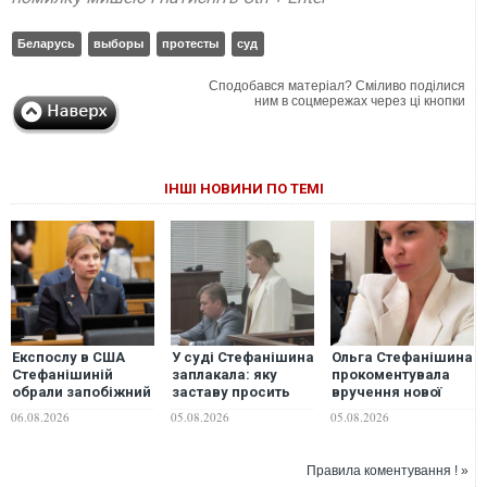
Беларусь
выборы
протесты
суд
Сподобався матеріал? Сміливо поділися
ним в соцмережах через ці кнопки
ІНШІ НОВИНИ ПО ТЕМІ
Експослу в США
У суді Стефанішина
Ольга Стефанішина
Стефанішиній
заплакала: яку
прокоментувала
обрали запобіжний
заставу просить
вручення нової
захід
прокуратура
підозри
06.08.2026
05.08.2026
05.08.2026
Правила коментування ! »