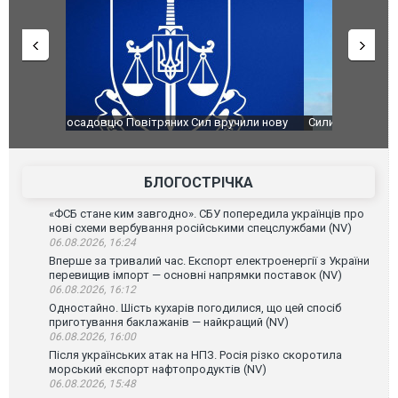
чили нову
Сили оборони уразили Ярославський НПЗ:
Неймар вла
губернатор регіону заявив про наймасштабнішу
"Сантоса".
атаку. ВІДЕО
БЛОГОСТРІЧКА
«ФСБ стане ким завгодно». СБУ попередила українців про
нові схеми вербування російськими спецслужбами (NV)
06.08.2026, 16:24
Вперше за тривалий час. Експорт електроенергії з України
перевищив імпорт — основні напрямки поставок (NV)
06.08.2026, 16:12
Одностайно. Шість кухарів погодилися, що цей спосіб
приготування баклажанів — найкращий (NV)
06.08.2026, 16:00
Після українських атак на НПЗ. Росія різко скоротила
морський експорт нафтопродуктів (NV)
06.08.2026, 15:48