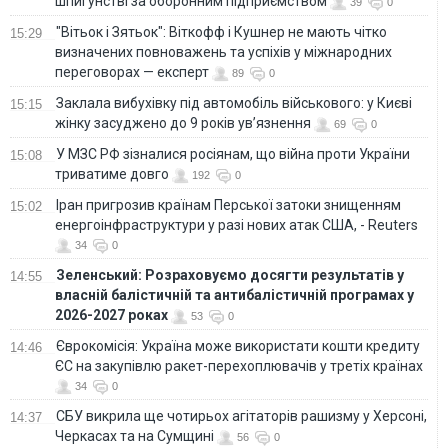
шпигунстві за оборонним підприємством
39
0
"Вітьок і Зятьок": Віткофф і Кушнер не мають чітко
15:29
визначених повноважень та успіхів у міжнародних
переговорах — експерт
89
0
Заклала вибухівку під автомобіль військового: у Києві
15:15
жінку засуджено до 9 років ув’язнення
69
0
У МЗС РФ зізналися росіянам, що війна проти України
15:08
триватиме довго
192
0
Іран пригрозив країнам Перської затоки знищенням
15:02
енергоінфраструктури у разі нових атак США, - Reuters
34
0
Зеленський: Розраховуємо досягти результатів у
14:55
власній балістичній та антибалістичній програмах у
2026-2027 роках
53
0
Єврокомісія: Україна може використати кошти кредиту
14:46
ЄС на закупівлю ракет-перехоплювачів у третіх країнах
34
0
СБУ викрила ще чотирьох агітаторів рашизму у Херсоні,
14:37
Черкасах та на Сумщині
56
0