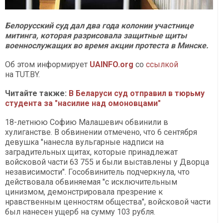
Белорусский суд дал два года колонии участнице
митинга, которая разрисовала защитные щиты
военнослужащих во время акции протеста в Минске.
Об этом информирует
UAINFO.org
со
ссылкой
на TUT.BY.
Читайте также:
В Беларуси суд отправил в тюрьму
студента за "насилие над омоновцами"
18-летнюю Софию Малашевич обвинили в
хулиганстве. В обвинении отмечено, что 6 сентября
девушка "нанесла вульгарные надписи на
заградительных щитах, которые принадлежат
войсковой части 63 755 и были выставлены у Дворца
независимости". Гособвинитель подчеркнула, что
действовала обвиняемая "с исключительным
цинизмом, демонстрировала презрение к
нравственным ценностям общества", войсковой части
был нанесен ущерб на сумму 103 рубля.