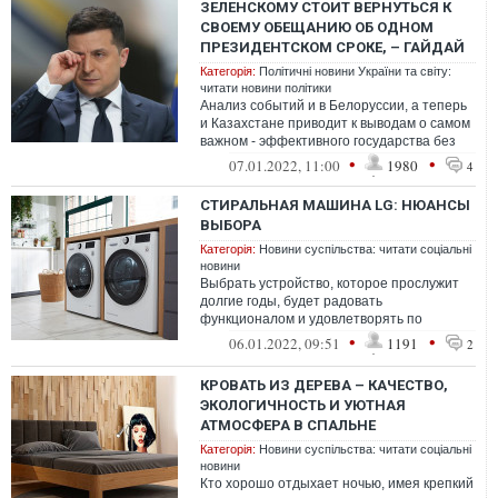
ЗЕЛЕНСКОМУ СТОИТ ВЕРНУТЬСЯ К
СВОЕМУ ОБЕЩАНИЮ ОБ ОДНОМ
ПРЕЗИДЕНТСКОМ СРОКЕ, – ГАЙДАЙ
Категорія:
Політичні новини України та світу:
читати новини політики
Анализ событий и в Белоруссии, а теперь
и Казахстане приводит к выводам о самом
важном - эффективного государства без
сменяемости власти не существует
•
•
07.01.2022, 11:00
1980
4
СТИРАЛЬНАЯ МАШИНА LG: НЮАНСЫ
ВЫБОРА
Категорія:
Новини суспільства: читати соціальні
новини
Выбрать устройство, которое прослужит
долгие годы, будет радовать
функционалом и удовлетворять по
параметрам характеристики, помогут
•
•
06.01.2022, 09:51
1191
2
несколько дельных...
КРОВАТЬ ИЗ ДЕРЕВА – КАЧЕСТВО,
ЭКОЛОГИЧНОСТЬ И УЮТНАЯ
АТМОСФЕРА В СПАЛЬНЕ
Категорія:
Новини суспільства: читати соціальні
новини
Кто хорошо отдыхает ночью, имея крепкий