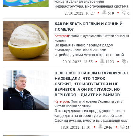
концептуальная внутренняя
инфраструктура, многоуровневая система
безопасности — преимущества,
•
•
27.01.2022, 10:27
519
0
доступные резидентам жилого ко...
КАК ВЫБРАТЬ СПЕЛЫЙ И СОЧНЫЙ
ПОМЕЛО?
Категорія:
Новини суспільства: читати соціальні
новини
Во время зимнего периода рядом
с мандаринами, апельсинами
и грейпфрутами можно встретить такой
экзотический фрукт как помело.
•
•
20.01.2022, 18:55
1123
0
ЗЕЛЕНСКОГО ЗАВЕЛИ В ГЛУХОЙ УГОЛ.
НАОБЕЩАЛИ, ЧТО ПОРОХ
СБЕЖИТ, ЧТО ИСПУГАЕТСЯ И НЕ
ВЕРНЕТСЯ. А ОН ИСПУГАЛСЯ, НО
ВЕРНУЛСЯ – ДМИТРИЙ РАИМОВ
Категорія:
Політичні новини України та світу:
читати новини політики
Этот суд делает из предыдущего яркого
кандидата на второй тур и второй срок.
Своими руками, вместо выращивания ему
оппонентов на его поле, развала ком...
•
•
18.01.2022, 15:01
2946
25