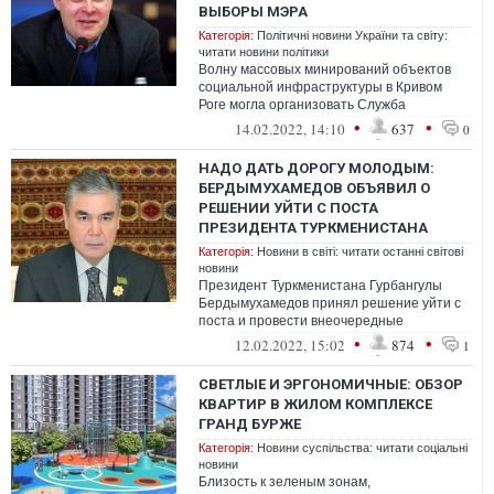
ВЫБОРЫ МЭРА
Категорія:
Політичні новини України та світу:
читати новини політики
Волну массовых минирований объектов
социальной инфраструктуры в Кривом
Роге могла организовать Служба
безопасности Украины
•
•
14.02.2022, 14:10
637
0
НАДО ДАТЬ ДОРОГУ МОЛОДЫМ:
БЕРДЫМУХАМЕДОВ ОБЪЯВИЛ О
РЕШЕНИИ УЙТИ С ПОСТА
ПРЕЗИДЕНТА ТУРКМЕНИСТАНА
Категорія:
Новини в світі: читати останні світові
новини
Президент Туркменистана Гурбангулы
Бердымухамедов принял решение уйти с
поста и провести внеочередные
президентские выборы
•
•
12.02.2022, 15:02
874
1
СВЕТЛЫЕ И ЭРГОНОМИЧНЫЕ: ОБЗОР
КВАРТИР В ЖИЛОМ КОМПЛЕКСЕ
ГРАНД БУРЖЕ
Категорія:
Новини суспільства: читати соціальні
новини
Близость к зеленым зонам,