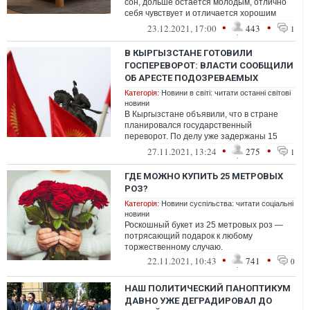
сон, дольше остается молодым, отлично
себя чувствует и отличается хорошим
состоянием здоровья. Отдых на неудоб...
•
•
23.12.2021, 17:00
443
1
В КЫРГЫЗСТАНЕ ГОТОВИЛИ
ГОСПЕРЕВОРОТ: ВЛАСТИ СООБЩИЛИ
ОБ АРЕСТЕ ПОДОЗРЕВАЕМЫХ
Категорія:
Новини в світі: читати останні світові
новини
В Кыргызстане объявили, что в стране
планировался государственный
переворот. По делу уже задержаны 15
подозреваемых
•
•
27.11.2021, 13:24
275
1
ГДЕ МОЖНО КУПИТЬ 25 МЕТРОВЫХ
РОЗ?
Категорія:
Новини суспільства: читати соціальні
новини
Роскошный букет из 25 метровых роз —
потрясающий подарок к любому
торжественному случаю.
•
•
22.11.2021, 10:43
741
0
НАШ ПОЛИТИЧЕСКИЙ ПАНОПТИКУМ
ДАВНО УЖЕ ДЕГРАДИРОВАЛ ДО