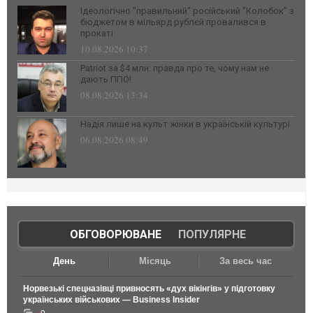
Ідеологічно "правильний" російський "Колобок" з
бюджетом в мільярд рублєй провалився в
прокаті
10.08.2026 10:37
Patriot за $4 млн: правда про те, чому нам не
дають ППО!
08.08.2026 13:34
Надія лише на культ жінки в українській культурі
06.08.2026 08:49
ОБГОВОРЮВАНЕ
|
ПОПУЛЯРНЕ
День
Місяць
За весь час
Норвезькі спецназівці привносять «дух вікінгів» у підготовку
українських військових — Business Insider