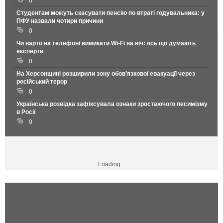
0
Студентам можуть скасувати пенсію по втраті годувальника: у
ПФУ назвали чотири причини
0
Чи варто на телефонi вимикати Wi-Fi на ніч: ось що думають
експерти
0
На Херсонщині розширили зону обов’язкової евакуації через
російський терор
0
Українська розвідка зафіксувала ознаки зростаючого песимізму
в Росії
0
Loading...