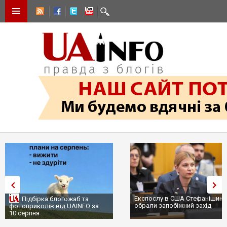
Експослу в США Стефанішині
Підбірка блогожаб та
обрали запобіжний захід
фотоприколів від UAINFO за
10 серпня