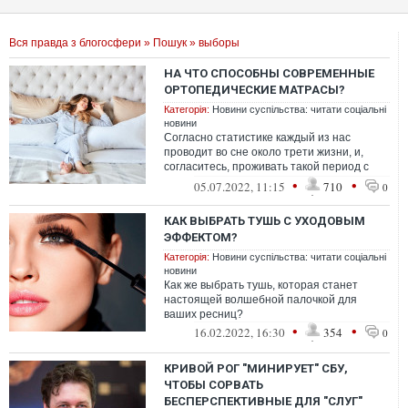
Вся правда з блогосфери
»
Пошук
» выборы
НА ЧТО СПОСОБНЫ СОВРЕМЕННЫЕ
ОРТОПЕДИЧЕСКИЕ МАТРАСЫ?
Категорія:
Новини суспільства: читати соціальні
новини
Согласно статистике каждый из нас
проводит во сне около трети жизни, и,
согласитесь, проживать такой период с
дискомфортом было бы вопиюще.
•
•
05.07.2022, 11:15
710
0
КАК ВЫБРАТЬ ТУШЬ С УХОДОВЫМ
ЭФФЕКТОМ?
Категорія:
Новини суспільства: читати соціальні
новини
Как же выбрать тушь, которая станет
настоящей волшебной палочкой для
ваших ресниц?
•
•
16.02.2022, 16:30
354
0
КРИВОЙ РОГ "МИНИРУЕТ" СБУ,
ЧТОБЫ СОРВАТЬ
БЕСПЕРСПЕКТИВНЫЕ ДЛЯ "СЛУГ"