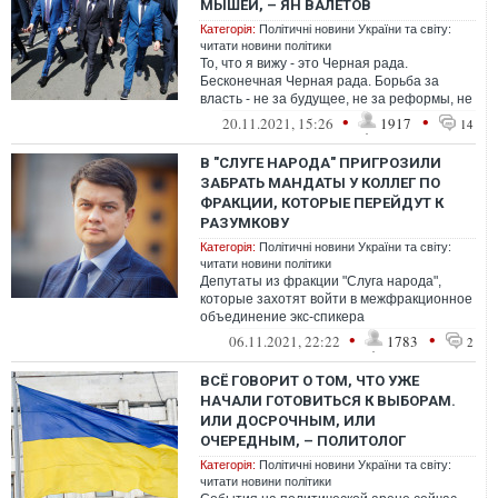
МЫШЕЙ, – ЯН ВАЛЕТОВ
Категорія:
Політичні новини України та світу:
читати новини політики
То, что я вижу - это Черная рада.
Бесконечная Черная рада. Борьба за
власть - не за будущее, не за реформы, не
за изменения - за власть, за денежные п...
•
•
20.11.2021, 15:26
1917
14
В "СЛУГЕ НАРОДА" ПРИГРОЗИЛИ
ЗАБРАТЬ МАНДАТЫ У КОЛЛЕГ ПО
ФРАКЦИИ, КОТОРЫЕ ПЕРЕЙДУТ К
РАЗУМКОВУ
Категорія:
Політичні новини України та світу:
читати новини політики
Депутаты из фракции "Слуга народа",
которые захотят войти в межфракционное
объединение экс-спикера
парламента Дмитрия Разумкова, должны
•
•
06.11.2021, 22:22
1783
2
сложить мандат...
ВСЁ ГОВОРИТ О ТОМ, ЧТО УЖЕ
НАЧАЛИ ГОТОВИТЬСЯ К ВЫБОРАМ.
ИЛИ ДОСРОЧНЫМ, ИЛИ
ОЧЕРЕДНЫМ, – ПОЛИТОЛОГ
Категорія:
Політичні новини України та світу:
читати новини політики