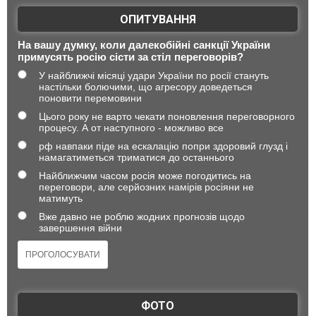
ОПИТУВАННЯ
На вашу думку, коли далекобійні санкції України
примусять росію сісти за стіл переговорів?
У найближчі місяці удари України по росії стануть
настільки болючими, що агресору доведеться
поновити перемовини
Цього року не варто чекати поновлення переговорного
процесу. А от наступного - можливо все
рф навпаки піде на ескалацію попри здоровий глузд і
намагатиметься триматися до останнього
Найближчим часом росія може погодитись на
переговори, але серйозних намірів росіяни не
матимуть
Вже давно не роблю жодних прогнозів щодо
завершення війни
ФОТО