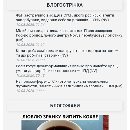
БЛОГОСТРІЧКА
ФБР застрелило вихідця з СРСР, якого російські агенти
завербували, видавши себе за українців — CNN (NV)
10.08.2026, 21:24
Мільйони товарів випали з поставок. Після знищення
Росією розподільчого центру Novus перебудовує логістику
(NV)
10.08.2026, 21:12
Коли треба замінювати каструлі та сковорідки на нові —
та що робити зі старими (NV)
10.08.2026, 21:00
Росія готує дезінформаційну кампанію про начебто кращі
умови для українських полонених — ЦПД (NV)
10.08.2026, 20:48
На пресконференції Сійярто не пускали незалежних
журналістів, замість них в залі сиділа «масовка» — ЗМІ (NV)
10.08.2026, 20:36
БЛОГОЖАБИ